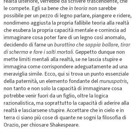
realtà ulteriore, verrebbe da scrivere trascendente, che
le compete. Egli sa bene che
in teoria
non sarebbe
possibile per un pezzo di legno parlare, piangere e ridere,
nondimeno aggiusta la propria fallibile teoria alla realtà
che esubera la propria capacità mentale e comincia ad
immaginare cosa poter fare di un legno così anomalo,
decidendo di farne un
burattino che sappia ballare, tirar
di scherma e fare i salti mortali
. Geppetto dunque non
mette limiti mentali alla realtà, se ne lascia stupire e
immagina come corrispondere adeguatamente ad una
meraviglia simile. Ecco, qui si trova un punto essenziale
della paternità, un elemento fondante del
munuspatris
,
non tanto e non solo la capacità di immaginare cosa
potrebbe venir fuori da un figlio, oltre la logica
razionalistica, ma soprattutto la capacità di aderire alla
realtà e lasciarsene stupire. Accettare che in cielo e in
terra ci siano più cose di quante ne sogni la filosofia di
Orazio, per chiosare Shakespeare.