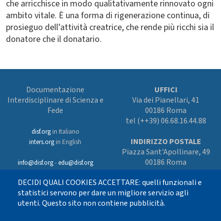
che arricchisce in modo qualitativamente rinnovato ogni
ambito vitale. È una forma di rigenerazione continua, di
prosieguo dell’attività creatrice, che rende più ricchi sia il
donatore che il donatario.
Documentazione
UFFICI
Interdisciplinare di Scienza e
Via dei Pianellari, 41
Fede
00186 Roma
tel (++39) 06.68.16.44.88
disf.org
in Italiano
INDIRIZZO POSTALE
inters.org
in English
Piazza Sant'Apollinare, 49
00186 Roma
info@disf.org
-
edu@disf.org
Preferenze cookies
DECIDI QUALI COOKIES ACCETTARE: quelli funzionali e
In collaborazione
con il Servizio
statistici servono per dare un migliore servizio agli
nazionale della CEI
utenti. Questo sito non contiene pubblicità.
per il progetto
culturale e sostenuto