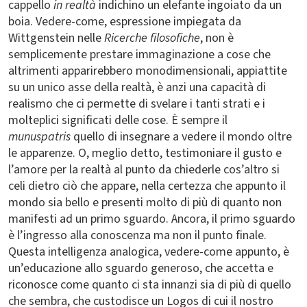
cappello
in realtà
indichino un elefante ingoiato da un
boia. Vedere-come, espressione impiegata da
Wittgenstein nelle
Ricerche filosofiche
, non è
semplicemente prestare immaginazione a cose che
altrimenti apparirebbero monodimensionali, appiattite
su un unico asse della realtà, è anzi una capacità di
realismo che ci permette di svelare i tanti strati e i
molteplici significati delle cose. È sempre il
munuspatris
quello di insegnare a vedere il mondo oltre
le apparenze. O, meglio detto, testimoniare il gusto e
l’amore per la realtà al punto da chiederle cos’altro si
celi dietro ciò che appare, nella certezza che appunto il
mondo sia bello e presenti molto di più di quanto non
manifesti ad un primo sguardo. Ancora, il primo sguardo
è l’ingresso alla conoscenza ma non il punto finale.
Questa intelligenza analogica, vedere-come appunto, è
un’educazione allo sguardo generoso, che accetta e
riconosce come quanto ci sta innanzi sia di più di quello
che sembra, che custodisce un Logos di cui il nostro