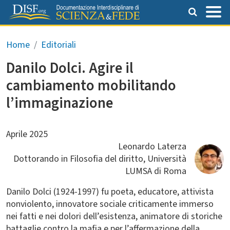
Salta al contenuto principale
Briciole di pane
Home
Editoriali
Danilo Dolci. Agire il
cambiamento mobilitando
l’immaginazione
Aprile 2025
Leonardo Laterza
Dottorando in Filosofia del diritto, Università
LUMSA di Roma
Danilo Dolci
(1924-1997) fu poeta, educatore, attivista
nonviolento, innovatore sociale criticamente immerso
nei fatti e nei dolori dell’esistenza, animatore di storiche
battaglie contro la mafia e per l’affermazione della