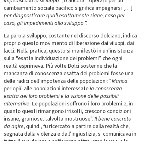
impediscono lo sviluppo
”; o ancora: “operare per un
cambiamento sociale pacifico significa impegnarsi […]
per diagnosticare quali esattamente siano, caso per
caso, gli impedimenti allo
sviluppo
”.
La parola sviluppo, costante nel discorso dolciano, indica
proprio questo movimento di liberazione dai viluppi, dai
lacci. Nella pratica, questo si manifestò in un’insistenza
sulla “esatta individuazione dei problemi” che ogni
realtà esprimeva. P
iù
volte Dolci sostenne che la
mancanza di conoscenza esatta dei problemi fosse una
delle radici dell’impotenza delle popolazioni: “
Manca
perlopiù alle popolazioni interessate
la conoscenza
esatta dei loro problemi e la visione delle possibili
alternative
. Le popolazioni soffrono i loro problemi e, in
quanto questi rimangono irrisolti, crescono condizioni
insane, grumose, talvolta mostruose”.
Il bene concreto
da agire
, quindi, fu ricercato a partire dalla realtà che,
segnata dalla violenza e dall’ingiustizia, si comunicava in