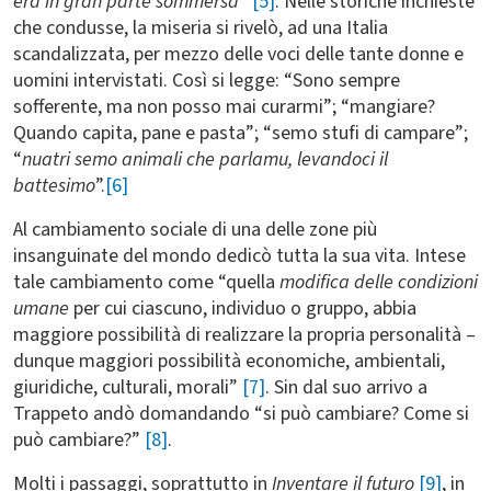
era in gran parte sommersa
”
[5]
. Nelle storiche inchieste
che condusse, la miseria si rivelò, ad una Italia
scandalizzata, per mezzo delle voci delle tante donne e
uomini intervistati. Così si legge: “Sono sempre
sofferente, ma non posso mai curarmi”; “mangiare?
Quando capita, pane e pasta”; “semo stufi di campare”;
“
nuatri semo animali che parlamu, levandoci il
battesimo
”.
[6]
Al cambiamento sociale di una delle zone più
insanguinate del mondo dedicò tutta la sua vita. Intese
tale cambiamento come “quella
modifica delle condizioni
umane
per cui ciascuno, individuo o gruppo, abbia
maggiore possibilità di realizzare la propria personalità –
dunque maggiori possibilità economiche, ambientali,
giuridiche, culturali, morali”
[7]
. Sin dal suo arrivo a
Trappeto andò domandando “si può cambiare?
Come si
può cambiare?”
[8]
.
Molti i passaggi, soprattutto in
Inventare il futuro
[9]
, in