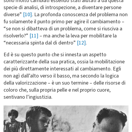
sono molto cambiati essendo stati aiutati a da questa
specie di analisi, di introspezione, a diventare persone
diverse”
[10]
. La profonda conoscenza del problema non
fu solamente il punto primo per agire il cambiamento –
“se non si dibatteva di un problema, come si riusciva a
risolverlo?”
[11]
– ma anche la leva per mobilitare la
“necessaria spinta dal di dentro”
[12]
.
Ed è su questo punto che si innesta un aspetto
caratterizzante della sua pratica, ossia la mobilitazione
dei più direttamente interessati al cambiamento. Egli
non agì dall’alto verso il basso, ma secondo la logica
della valorizzazione – è un suo termine – delle risorse di
coloro che, sulla propria pelle e nel proprio cuore,
sentivano l’ingiustizia.
Immagine