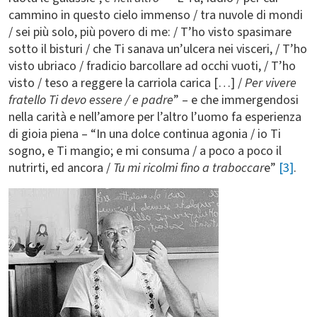
cammino in questo cielo immenso / tra nuvole di mondi
/ sei più solo, più povero di me: / T’ho visto spasimare
sotto il bisturi / che Ti sanava un’ulcera nei visceri, / T’ho
visto ubriaco / fradicio barcollare ad occhi vuoti, / T’ho
visto / teso a reggere la carriola carica […] /
Per vivere
fratello Ti devo essere / e padre
” – e che immergendosi
nella carità e nell’amore per l’altro l’uomo fa esperienza
di gioia piena – “In una dolce continua agonia / io Ti
sogno, e Ti mangio; e mi consuma / a poco a poco il
nutrirti, ed ancora /
Tu mi ricolmi fino a traboccar
e”
[3]
.
Immagine