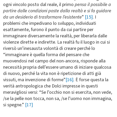
ogni vincolo posto dal reale, il primo
pensa il possibile a
partire dalle condizioni poste dalla realtà e si fa guidare
da un desiderio di trasformare l’esistente
”
[15]
. I
problemi che impedivano lo sviluppo, individuati
esattamente, furono il punto da cui partire per
immaginare diversamente la realtà, per liberarla dalle
violenze dirette e indirette. La realtà fu il luogo in cui si
riversò un’inesausta volontà di creare perché lo
“immaginare è quella forma del pensare che
muovendosi nel campo del non-ancora, risponde alla
necessità propria dell’essere umano di iniziare qualcosa
di nuovo, perché la vita non è ripetizione di atti già
vissuti, ma invenzione di forme”
[16]
. È forse questa la
verità antropologica che Dolci impresse in questi
meravigliosi versi: “Se l’occhio non si esercita, non vede,
/se la pelle non tocca, non sa, /se l’uomo non immagina,
si spegne.”
[17]