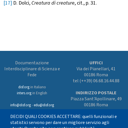
[17]
D. Dolci,
Creatura di creature
, cit., p. 31.
Documentazione
UFFICI
Interdisciplinare di Scienza e
Via dei Pianellari, 41
Fede
00186 Roma
tel (++39) 06.68.16.44.88
disf.org
in Italiano
INDIRIZZO POSTALE
inters.org
in English
Piazza Sant'Apollinare, 49
00186 Roma
info@disf.org
-
edu@disf.org
Preferenze cookies
DECIDI QUALI COOKIES ACCETTARE: quelli funzionali e
In collaborazione
con il Servizio
statistici servono per dare un migliore servizio agli
nazionale della CEI