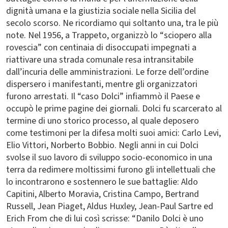
dignità umana e la giustizia sociale nella Sicilia del
secolo scorso. Ne ricordiamo qui soltanto una, tra le più
note. Nel 1956, a Trappeto, organizzò lo “sciopero alla
rovescia” con centinaia di disoccupati impegnati a
riattivare una strada comunale resa intransitabile
dall’incuria delle amministrazioni. Le forze dell’ordine
dispersero i manifestanti, mentre gli organizzatori
furono arrestati. Il “caso Dolci” infiammò il Paese e
occupò le prime pagine dei giornali. Dolci fu scarcerato al
termine di uno storico processo, al quale deposero
come testimoni per la difesa molti suoi amici: Carlo Levi,
Elio Vittori, Norberto Bobbio. Negli anni in cui Dolci
svolse il suo lavoro di sviluppo socio-economico in una
terra da redimere moltissimi furono gli intellettuali che
lo incontrarono e sostennero le sue battaglie: Aldo
Capitini, Alberto Moravia, Cristina Campo, Bertrand
Russell, Jean Piaget, Aldus Huxley, Jean-Paul Sartre ed
Erich From che di lui così scrisse: “Danilo Dolci è uno