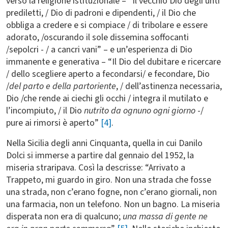
verso la religione istituzionale – “Il vecchio Dio degli unti
prediletti, / Dio di padroni e dipendenti, / il Dio che
obbliga a credere e si compiace / di tribolare e essere
adorato, /oscurando il sole dissemina soffocanti
/sepolcri - / a cancri vani” – e un’esperienza di Dio
immanente e generativa – “Il Dio del dubitare e ricercare
/ dello scegliere aperto a fecondarsi/ e fecondare, Dio
/
del parto e della partoriente
, / dell’astinenza necessaria,
Dio /che rende ai ciechi gli occhi / integra il mutilato e
l’incompiuto, / il Dio
nutrito da ognuno ogni giorno
-/
pure ai rimorsi è aperto”
[4]
.
Nella Sicilia
degli anni Cinquanta, quella in cui Danilo
Dolci si immerse a partire dal gennaio del 1952, la
miseria straripava. Così la descrisse: “Arrivato a
Trappeto, mi guardo in giro. Non una strada che fosse
una strada, non c’erano fogne, non c’erano giornali, non
una farmacia, non un telefono. Non un bagno. La miseria
disperata non era di qualcuno;
una massa di gente ne