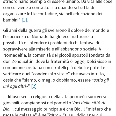
straordinario esempio di essere umano. Dà vita alle cose
con cui viene a contatto, sia quando si tratta di
organizzare lotte contadine, sia nell’educazione dei
bambini”
[1]
.
Gli anni della guerra gli svelarono il dolore del mondo e
l’esperienza di Nomadelfia gli fece maturare la
possibilità di intendere i problemi di chi tentava di
sopravvivere alla miseria e all’abbandono sociale. A
Nomadelfia, la comunità dei piccoli apostoli fondata da
don Zeno Saltini dove la fraternità è legge, Dolci visse in
comunione cristiana con i fratelli più deboli e potette
verificare quel “condensato vitale” che aveva intuito,
ossia che “siamo, o meglio dobbiamo, essere «
ostia gli
uni agli altri
»”
[2]
.
Il diffuso senso religioso della vita permeò i suoi versi
giovanili, compiendosi nel pometto
Voci della città di
Dio
, il cui messaggio principale è che Dio, il “mistero che
ruota le galassie”,
è nell’altro
– “E Tu, Iddio / per cui