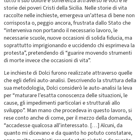
tutto il suo dolore e sofferenza attraverso le voci e le
storie dei poveri Cristi della Sicilia. Nelle storie di vita
raccolte nelle inchieste, emergeva un’attesa di bene non
corrisposta o, peggio ancora, frustrata dallo Stato che
“interveniva non portando il necessario lavoro, le
necessarie scuole, nuove occasioni di solida fiducia, ma
soprattutto imprigionando e uccidendo chi esprimeva la
protesta”, pretendendo di “guarire movendo strumenti
di morte invece che occasioni di vita”.
Le inchieste di Dolci furono realizzate attraverso quelle
che egli definì auto-analisi. Descrivendo la struttura della
sua metodologia, Dolci considerò le auto-analisi la leva
per “maturare l’esatta conoscenza delle situazioni, le
cause, gli impedimenti particolari e strutturali allo
sviluppo”. Man mano che procedeva in questo lavoro, si
rese conto anche di come, per il mezzo della domanda,
“accadesse qualcosa all’interessato. […] Alcuni, da
quanto mi dicevano e da quanto ho potuto constatare,