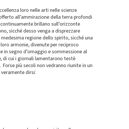
cellenza loro nelle arti nelle scienze
fferto all’ammirazione della terra profondi
ì continuamente brillano sull’orizzonte
uono, sicché desso venga a disprezzare
la medesima regione dello spirito, sicché una
e loro armonie, divenute per reciproco
 dare in segno d’omaggio e sommessione al
, di cui i giornali lamentarono testè
]. Forse più secoli non vedranno riunite in un
 veramente dirsi: