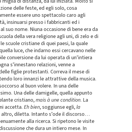
iglia di distanza, da lui iniziata. Molto si
ione delle feste, ed egli solo, cosa
amente essere uno spettacolo caro agli
, insinuarsi presso i fabbricanti ed i
to al suo nome. Niuna occasione di bene era da
cuola della vera religione agli uni, di zelo e di
le scuole cristiane di quei paesi, la quale
 quella luce, che indarno essi cercavano nelle
e conversione da lui operata di un’intiera
agna s’innestano relazioni, venne a
elle figlie protestanti. Correva il mese di
endo loro innanzi le attrattive della musica.
 soccorso al buon volere. In una delle
lissimo. Una delle damigelle, quella appunto
zelante cristiano,
mais à une condition
. La
ni accetta.
Eh bien
, soggiunse egli,
la
n altro, diletta. Intanto s’ode il discorso…
nuamente alla ricerca. Si ripetono le visite
ia discussione che dura un intiero mese. In