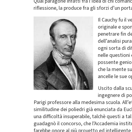
Qual paragone infatti fra l’idea di chi coman
riflessione, la produce fra gli sforzi d’un por
Immagine
Il Cauchy fu il 
originale e spo
penetrare fin d
dell’analisi pur
ogni sorta di d
nelle questioni
possente genio.
che la mente su
ancelle le sue 
Uscito dalla sc
ingegnere di po
Parigi professore alla medesima scuola. All’
similitudine dei poliedri già enunciata da Eucl
una difficoltà insuperabile, talchè questi a ta
guadagnò il concorso, che l’Accademia instit
farebbe onore al più provetto ed intelligente