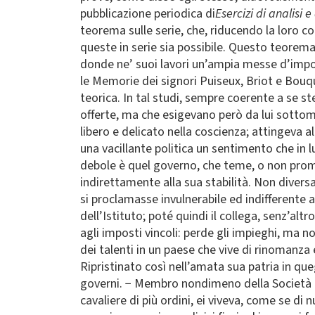
pubblicazione periodica di
Esercizi di analisi 
teorema sulle serie, che, riducendo la loro c
queste in serie sia possibile. Questo teorema 
donde ne’ suoi lavori un’ampia messe d’impor
le Memorie dei signori Puiseux, Briot e Bouq
teorica. In tal studi, sempre coerente a se 
offerte, ma che esigevano però da lui sottomi
libero e delicato nella coscienza; attingeva a
una vacillante politica un sentimento che in l
debole è quel governo, che teme, o non promu
indirettamente alla sua stabilità. Non divers
si proclamasse invulnerabile ed indifferente a
dell’Istituto; poté quindi il collega, senz’alt
agli imposti vincoli: perde gli impieghi, ma
dei talenti in un paese che vive di rinomanza e
Ripristinato così nell’amata sua patria in que
governi. − Membro nondimeno della Società rea
cavaliere di più ordini, ei viveva, come se d