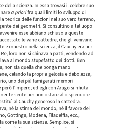
te della scienza. In essa trovasi il celebre suo
minare
a priori
fra quali limiti lo sviluppo di
la teorica delle funzioni nel suo vero terreno,
ente dei geometri. Si consultino a tal uopo
e avvenire esse abbiano schiuso a queste
ccettato le varie cattedre, che gli venivano
e e maestro nella scienza, il Cauchy era pur
i Re, loro non si chinava a patti, vendendo ad
ivelava al mondo stupefatto dei dotti. Ben
ra, non sia quella che ponga mano
ene, celando la propria gelosia e debolezza,
torio, uno dei più famigerati membri
 però l’impero; ed egli con Arago si rifiuta
tamente sente per non ostare allo splendore
 restituì al Cauchy generoso la cattedra.
cava, né la stima del mondo, né il favore dei
o, Gottinga, Modena, Filadelfia, ecc.,
da come la sua scienza. Semplice, si