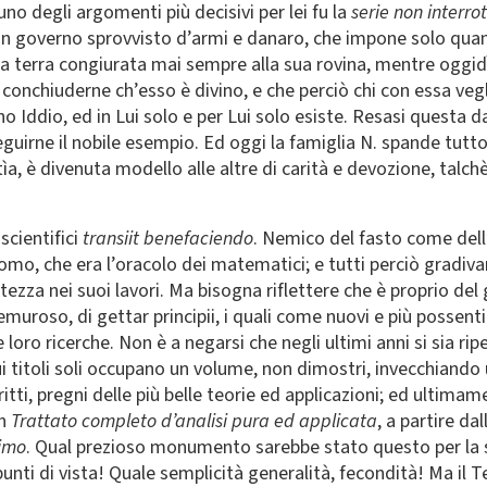
uno degli argomenti più decisivi per lei fu la
serie non interro
governo sprovvisto d’armi e danaro, che impone solo quanto
la terra congiurata mai sempre alla sua rovina, mentre oggidì
conchiuderne ch’esso è divino, e che perciò chi con essa vegl
no Iddio, ed in Lui solo e per Lui solo esiste. Resasi questa 
guirne il nobile esempio. Ed oggi la famiglia N. spande tutto 
ìa, è divenuta modello alle altre di carità e devozione, talch
scientifici
transiit benefaciendo
. Nemico del fasto come dell’
omo, che era l’oracolo dei matematici; e tutti perciò gradivan
zza nei suoi lavori. Ma bisogna riflettere che è proprio del ge
uroso, di gettar principii, i quali come nuovi e più possenti 
loro ricerche. Non è a negarsi che negli ultimi anni si sia ri
i titoli soli occupano un volume, non dimostri, invecchiando 
ti, pregni delle più belle teorie ed applicazioni; ed ultimam
un
Trattato completo d’analisi pura ed applicata
, a partire da
imo
. Qual prezioso monumento sarebbe stato questo per la sua
unti di vista! Quale semplicità generalità, fecondità! Ma il 