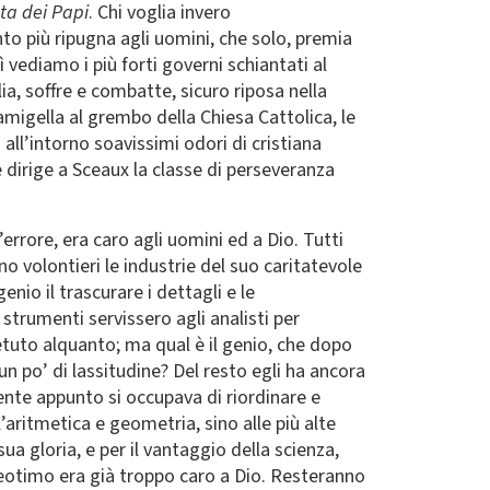
tta dei Papi
. Chi voglia invero
 più ripugna agli uomini, che solo, premia
 vediamo i più forti governi schiantati al
ia, soffre e combatte, sicuro riposa nella
damigella al grembo della Chiesa Cattolica, le
all’intorno soavissimi odori di cristiana
è dirige a Sceaux la classe di perseveranza
errore, era caro agli uomini ed a Dio. Tutti
o volontieri le industrie del suo caritatevole
nio il trascurare i dettagli e le
strumenti servissero agli analisti per
petuto alquanto; ma qual è il genio, che dopo
un po’ di lassitudine? Del resto egli ha ancora
ente appunto si occupava di riordinare e
ll’aritmetica e geometria, sino alle più alte
 gloria, e per il vantaggio della scienza,
Teotimo era già troppo caro a Dio. Resteranno