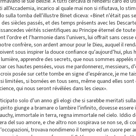
formavano le sue delizie. A tutti cercava di rendersi caro ed 
orti all’Accademia, incarico al quale mai non si rifiutava, lo s
o sulla tomba dell’illustre Binet diceva: «Binet n’était pas
s des siècles passés, et des temps présents avec les Descart
issancedes vérités scientifiques au Principe éternel de toute 
nt l’ordre et l’harmonie dans l’univers, lui offrait sans cess
 notre confrère, son ardent amour pour le Dieu, auquel il renda
doivent sous inspirer la douce confiance qu’aujourd’hui, plus 
ute lumière, apprendre des secrets, que nous sommes appelés
é par ces hautes pensées, vous me pardonnerez, messieurs, d’e
 croix posée sur cette tombe en signe d’espérance, je me tais, 
, si limitées, si bornées en tous sens, même quand elles son
science, qui nous seront révélées dans les cieux».
cipato solo d’un anno gli elogi che si sarebbe meritati sull
spirito giunge a bramare o lambire l’infinito, dovesse essere
uchy, immortale in terra, regna immortale nel cielo. Iddio de
era del suo amore, e che altro non sospirava se non se, di cont
’occupazioni, trovava nondimeno il tempo ed un cuore per anda