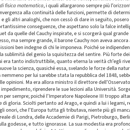
e di fisica matematica
, i quali allargarono sempre più l’orizzon
onvergenza alla continuità delle funzioni, permette di deter
e gli altri analoghi, che non cessò di dare in seguito, posero 
tantissime conseguenze, che aspettano solo la falce intellig
uet da quelle del Cauchy inspirate, e si scorgerà qual grand
stesso, ma sempre grande, il barone Cauchy non aveva ancora a
ssioni ben indegne di chi le imponeva. Poiché se indipendent
lla sublimità del genio la squisitezza del sentire. Più forte de
ui era tanto indistruttibile, quanto eterna la verità ch’egli r
ove la scienza, quasiché essa, svelando le forze della natu
a nemmeno per lui sarebbe stata la repubblica del 1848, sebb
lle opinioni. Ma era allora ministro il direttore dell’Osserva
ro impedimento, riprendere le sue lezioni alla Università. Sorge
 non per sempre; poiché l’Imperatore Napoleone III troppo al
 di gloria. Sciolti pertanto ad Arago, e quindi a lui i legami,
gli onori, che l’Europa tutta gli tributava, niente più gli man
le di Londra, delle Accademie di Parigi, Pietroburgo, Berlin
i nulla godesse, e tutto ignorasse. La sua modestia era profon