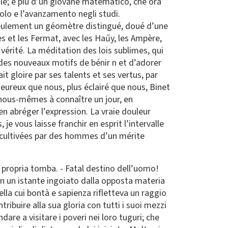
utile; e più d’un giovane matematico, che ora
timolo e l’avanzamento negli studi.
 seulement un géomètre distingué, doué d’une
es et les Fermat, avec les Haűy, les Ampère,
vérité. La méditation des lois sublimes, qui
e des nouveaux motifs de bénir n et d’adorer
it gloire par ses talents et ses vertus, par
heureux que nous, plus éclairé que nous, Binet
 nous-mêmes à connaître un jour, en
n abréger l’expression. La vraie douleur
je vous laisse franchir en esprit l’intervalle
t cultivées par des hommes d’un mérite
a propria tomba. - Fatal destino dell’uomo!
 in un istante ingoiato dalla opposta materia
lla cui bontà e sapienza rifletteva un raggio
ribuire alla sua gloria con tutti i suoi mezzi
re a visitare i poveri nei loro tuguri; che