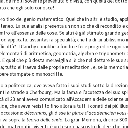
da, da molti sovente prevenuta o divisa, con quella del dotto 
tato che egli solo conosce!
vero tipo del genio matematico. Quel che in altri è studio, appl
ntaneo. La sua analisi presenta un non so che di recondito e
entro all’essenza delle cose. Se altri è già stimato grande g
a od applicata, assuntasi a specialità; che fia di lui abilissimo 
ifficoltà? Il Cauchy conobbe a fondo e fece progredire ogni 
 elementari di aritmetica, geometria, algebra e trigonometri
 E quel che più desta meraviglia si è che nel dettare le sue
a; tutto ei traeva dalle proprie meditazioni, e, se la memori
opere stampate o manoscritte.
uola politecnica, ove aveva fatto i suoi studi sotto la direzi
nti e strade a Cherbourg. Ma la fama e l’acutezza del suo spi
età di 23 anni aveva comunicato all’Accademia delle scienze 
ide, che aveva resistito fino allora a tutti i conati dei più il
l occasione:
désormais
, gli disse
la place d’academicien vous 
uiva sopra la
teoria delle onde
. La gran Memoria, di circa 300 
 dei matematici viventi: è un tesoro nascosto di idee, che rin