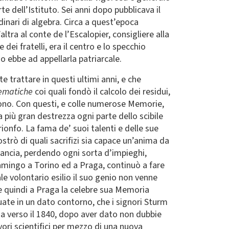
e dell’Istituto. Sei anni dopo pubblicava il
dinari di algebra. Circa a quest’epoca
tra al conte de l’Escalopier, consigliere alla
dei fratelli, era il centro e lo specchio
no ebbe ad appellarla patriarcale.
e trattare in questi ultimi anni, e che
tematiche
coi quali fondò il calcolo dei residui,
 suono. Con questi, e colle numerose Memorie,
più gran destrezza ogni parte dello scibile
ionfo. La fama de’ suoi talenti e delle sue
ostrò di quali sacrifizi sia capace un’anima da
rancia, perdendo ogni sorta d’impieghi,
Ramingo a Torino ed a Praga, continuò a fare
le volontario esilio il suo genio non venne
e quindi a Praga la celebre sua Memoria
uate in un dato contorno, che i signori Sturm
cia verso il 1840, dopo aver dato non dubbie
avori scientifici per mezzo di una nuova