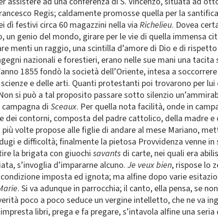
r assistere ad una conferenza di S. Vincenzo, situata ad otto m
 Francesco Regis; caldamente promosse quella per la santificaz
i dì festivi circa 60 magazzini nella via
Richelieu
. Dovea cert
 un genio del mondo, girare per le vie di quella immensa città
vare menti un raggio, una scintilla d’amore di Dio e di rispet
ingegni nazionali e forestieri, erano nelle sue mani una tacita s
ell’anno 1855 fondò la società dell’Oriente, intesa a soccorrere 
 scienze e delle arti. Quanti protestanti poi trovarono per lui
 si può a tal proposito passare sotto silenzio un’ammirabil
sua campagna di
Sceaux
. Per quella nota facilità, onde in camp
te dei contorni, composta del padre cattolico, della madre e d
iù volte propose alle figlie di andare al mese Mariano, mett
indugi e difficoltà; finalmente la pietosa Provvidenza venne in
tire la brigata con giuochi
savants
di carte, nei quali era abi
ata, s’invoglia d’impararne alcuno.
Je veux bien
, rispose lo 
a condizione imposta ed ignota; ma alfine dopo varie esitazio
Marie
. Si va adunque in parrocchia; il canto, ella pensa, se no
ità poco a poco seduce un vergine intelletto, che ne va inge
i, impresta libri, prega e fa pregare, s’intavola alfine una ser