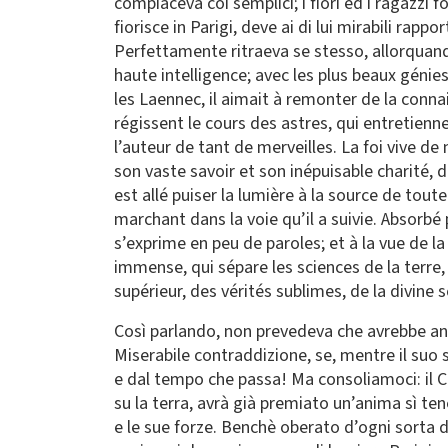
compiaceva coi semplici; i fiori ed i ragazzi 
fiorisce in Parigi, deve ai di lui mirabili rapp
Perfettamente ritraeva se stesso, allorquand
haute intelligence; avec les plus beaux génie
les Laennec, il aimait à remonter de la conna
régissent le cours des astres, qui entretienne
l’auteur de tant de merveilles. La foi vive de
son vaste savoir et son inépuisable charité, 
est allé puiser la lumière à la source de to
marchant dans la voie qu’il a suivie. Absorb
s’exprime en peu de paroles; et à la vue de la
immense, qui sépare les sciences de la terre
supérieur, des vérités sublimes, de la divine 
Così parlando, non prevedeva che avrebbe anti
Miserabile contraddizione, se, mentre il suo 
e dal tempo che passa! Ma consoliamoci: il Ca
su la terra, avrà già premiato un’anima sì ten
e le sue forze. Benchè oberato d’ogni sorta d