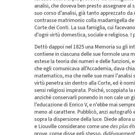
analisi, che doveva ben presto assegnare al si
suo corso d’analisi, già tanto apprezzato da 
contrasse matrimonio colla madamigella de Bure
Corte dei Conti. La sua famiglia, cui facevano 
d’ogni virtù domestica, sociale e religiosa. I 
Dettò dappoi nel 1825 una Memoria su gli integ
contiene in ciascuna delle sue formole una mi
estese la teoria dei numeri e delle funzioni, 
che egli comunicava all’Accademia, dava chia
matematico, ma che nelle sue mani l’analisi sì
virtù penetra sin dentro alla Corte, ed è nomin
sensi religiosi inspirata. Poiché, scoppiata 
anziché conservarli ponendo in non cale un g
l’educazione di Enrico V, e n’ebbe mai sempre
meno al carattere. Pubblicò, anzi autografò 
sopra la dispersione della luce. Diede allora
e Liouville considerano come une
des plus é
prove, come disse egli stesso, di
dévouement à