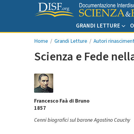
Salta al contenuto principale
GRANDI LETTURE
O
Briciole di pane
Home
Grandi Letture
Autori rinascimen
Scienza e Fede nell
Francesco Faà di Bruno
1857
Cenni biografici sul barone Agostino Cauchy