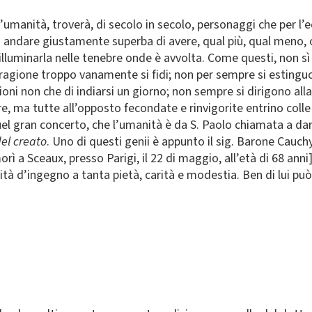
’umanità, troverà, di secolo in secolo, personaggi che per l’ec
ò andare giustamente superba di avere, qual più, qual meno, o
 illuminarla nelle tenebre onde è avvolta. Come questi, non s
a ragione troppo vanamente si fidi; non per sempre si esting
ioni non che di indiarsi un giorno; non sempre si dirigono al
tre, ma tutte all’opposto fecondate e rinvigorite entrino coll
re quel gran concerto, che l’umanità è da S. Paolo chiamata a
del creato
. Uno di questi genii è appunto il sig. Barone Cauchy
rì a Sceaux, presso Parigi, il 22 di maggio, all’età di 68 anni
tà d’ingegno a tanta pietà, carità e modestia. Ben di lui può