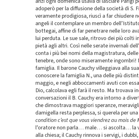
anzi ogni domenica usava di lasciare Parigi pe
adoperò per la diffusione della società di S.
veramente prodigiosa, riuscì a far chiudere ne
angeli il contemplare un membro dell’Istituto,
bottegai, affine di far penetrare nelle loro a
lui perduta. Le sue sale, ritrovo dei più colti 
pietà agli altri. Così nelle serate invernali d
conta i più bei nomi della magistratura, delle
tenebre, onde sono miseramente ingombri! Non
famiglia. Il barone Cauchy villeggiava alla 
conoscere la famiglia N., una delle più distin
maggio, e negli abboccamenti avuti con essa p
Dio, calcolava egli farà il resto. Ma trovava 
conversazioni il B. Cauchy era intorno a diver
che dimostrava maggiori speranze, meravigli
damigella resta perplessa, si querela per un
condition c’est que vous viendrez au mois de 
l’oratore non parla… male… si ascolta… la ver
alla chiesa; il Cauchy rinnova i servigi, i dubb