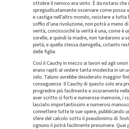
ottobre il nemico era vinto. È da notarsi che 
spregiudicatamente osservare come possa un 
e castiga nell’altro mondo, resistere a tutta 
soffio d’una rivoluzione, non potrà a meno di 
verità, conciossiché la verità è una, come è u
sorelle, e quindi la madre, non tardarono a se
pietà; e quella stessa damigella, cotanto rest
delle figlie.
Così il Cauchy in mezzo ai lavori ed agli onori 
erano rapiti al vedere tanta modestia in un u
zelo. Taluno avrebbe desiderato maggior finite
conseguenze. Il Cauchy di questo solo era prem
progredire più facilmente e sicuramente nelle 
aver scritto sì forti e numerose memorie, i cu
lasciato importantissimi e numerosi manoscrit
connettere tutte le sue opere, pubblicando 
sfere del calcolo sotto il pseudonimo di
Teot
ognuno il potrà facilmente presumere. Quai p