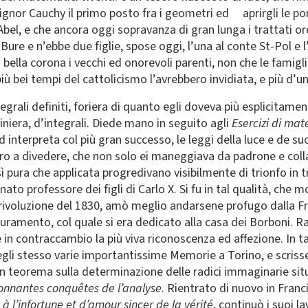
gnor Cauchy il primo posto fra i geometri ed aprirgli le port
Abel, e che ancora oggi sopravanza di gran lunga i trattati or
 e n’ebbe due figlie, spose oggi, l’una al conte St-Pol e l’al
bella corona i vecchi ed onorevoli parenti, non che le famiglie 
più bei tempi del cattolicismo l’avrebbero invidiata, e più d’u
rali definiti, foriera di quanto egli doveva più esplicitament
niera, d’integrali. Diede mano in seguito agli
Esercizi di ma
ed interpreta col più gran successo, le leggi della luce e de
ro a divedere, che non solo ei maneggiava da padrone e colla 
 pura che applicata progredivano visibilmente di trionfo in tr
ato professore dei figli di Carlo X. Si fu in tal qualità, che m
la rivoluzione del 1830, amò meglio andarsene profugo dalla F
iuramento, col quale si era dedicato alla casa dei Borboni. 
 in contraccambio la più viva riconoscenza ed affezione. In ta
egli stesso varie importantissime Memorie a Torino, e scriss
 un teorema sulla determinazione delle radici immaginarie sit
tonnantes conquêtes de l’analyse
. Rientrato di nuovo in Fran
 l’infortune et d’amour sincer de la vérité
, continuò i suoi l