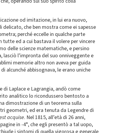
che, operando sul suo spirito colla
icazione od imita­zione, in lui era nuovo,
 di delicato, che ben mostra come ei sapesse
eometra; perché eccelle in qualche parte
in tutte ed a cui bastava il volere per vincere
ramo delle scienze matematiche, e persino
a, lasciò l’impronta del suo onniveggente e
 sublimi memorie altro non aveva per guida
a di alcunché abbisognava, le erano uniche
one di Laplace e Lagrangia, andò come
rito analitico lo ricondussero bentosto a
una dimostrazione di un teorema sulla
lustri geometri, ed era tenuta da Legendre di
est acquise
. Nel 1815, all’età di 26 anni,
pagine in -4°, che egli presentò a tal uopo,
chiude i sintomi di quella vigorosa e generale