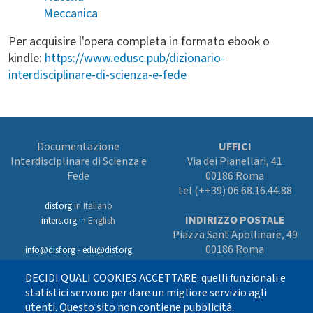
Meccanica
Per acquisire l'opera completa in formato ebook o
kindle:
https://www.edusc.pub/dizionario-
interdisciplinare-di-scienza-e-fede
Documentazione
UFFICI
Interdisciplinare di Scienza e
Via dei Pianellari, 41
Fede
00186 Roma
tel (++39) 06.68.16.44.88
disf.org
in Italiano
INDIRIZZO POSTALE
inters.org
in English
Piazza Sant'Apollinare, 49
00186 Roma
info@disf.org
-
edu@disf.org
Preferenze cookies
DECIDI QUALI COOKIES ACCETTARE: quelli funzionali e
In collaborazione
con il Servizio
statistici servono per dare un migliore servizio agli
nazionale della CEI
utenti. Questo sito non contiene pubblicità.