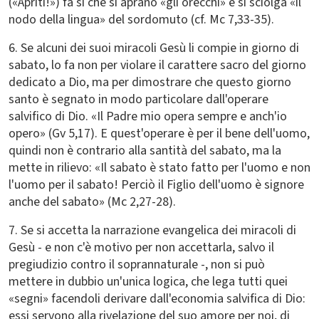
(«Apriti!») fa sì che si aprano «gli orecchi» e si sciolga «il
nodo della lingua» del sordomuto (cf. Mc 7,33-35).
6. Se alcuni dei suoi miracoli Gesù li compie in giorno di
sabato, lo fa non per violare il carattere sacro del giorno
dedicato a Dio, ma per dimostrare che questo giorno
santo è segnato in modo particolare dall'operare
salvifico di Dio. «Il Padre mio opera sempre e anch'io
opero» (Gv 5,17). E quest'operare è per il bene dell'uomo,
quindi non è contrario alla santità del sabato, ma la
mette in rilievo: «Il sabato è stato fatto per l'uomo e non
l'uomo per il sabato! Perciò il Figlio dell'uomo è signore
anche del sabato» (Mc 2,27-28).
7. Se si accetta la narrazione evangelica dei miracoli di
Gesù - e non c'è motivo per non accettarla, salvo il
pregiudizio contro il soprannaturale -, non si può
mettere in dubbio un'unica logica, che lega tutti quei
«segni» facendoli derivare dall'economia salvifica di Dio:
essi servono alla rivelazione del suo amore per noi, di