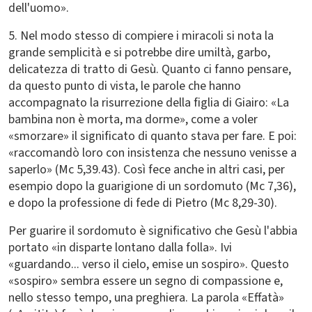
dell'uomo».
5. Nel modo stesso di compiere i miracoli si nota la
grande semplicità e si potrebbe dire umiltà, garbo,
delicatezza di tratto di Gesù. Quanto ci fanno pensare,
da questo punto di vista, le parole che hanno
accompagnato la risurrezione della figlia di Giairo: «La
bambina non è morta, ma dorme», come a voler
«smorzare» il significato di quanto stava per fare. E poi:
«raccomandò loro con insistenza che nessuno venisse a
saperlo» (Mc 5,39.43). Così fece anche in altri casi, per
esempio dopo la guarigione di un sordomuto (Mc 7,36),
e dopo la professione di fede di Pietro (Mc 8,29-30).
Per guarire il sordomuto è significativo che Gesù l'abbia
portato «in disparte lontano dalla folla». Ivi
«guardando... verso il cielo, emise un sospiro». Questo
«sospiro» sembra essere un segno di compassione e,
nello stesso tempo, una preghiera. La parola «Effatà»