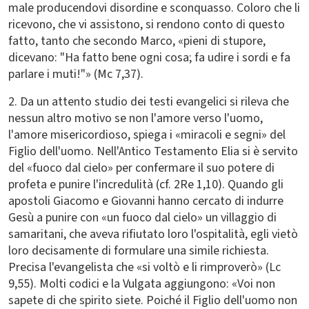
male producendovi disordine e sconquasso. Coloro che li
ricevono, che vi assistono, si rendono conto di questo
fatto, tanto che secondo Marco, «pieni di stupore,
dicevano: "Ha fatto bene ogni cosa; fa udire i sordi e fa
parlare i muti!"» (Mc 7,37).
2. Da un attento studio dei testi evangelici si rileva che
nessun altro motivo se non l'amore verso l'uomo,
l'amore misericordioso, spiega i «miracoli e segni» del
Figlio dell'uomo. Nell'Antico Testamento Elia si è servito
del «fuoco dal cielo» per confermare il suo potere di
profeta e punire l'incredulità (cf. 2Re 1,10). Quando gli
apostoli Giacomo e Giovanni hanno cercato di indurre
Gesù a punire con «un fuoco dal cielo» un villaggio di
samaritani, che aveva rifiutato loro l'ospitalità, egli vietò
loro decisamente di formulare una simile richiesta.
Precisa l'evangelista che «si voltò e li rimproverò» (Lc
9,55). Molti codici e la Vulgata aggiungono: «Voi non
sapete di che spirito siete. Poiché il Figlio dell'uomo non