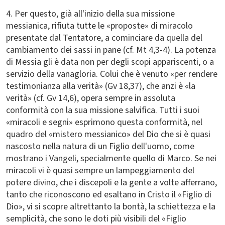
4. Per questo, già all'inizio della sua missione
messianica, rifiuta tutte le «proposte» di miracolo
presentate dal Tentatore, a cominciare da quella del
cambiamento dei sassi in pane (cf. Mt 4,3-4). La potenza
di Messia gli è data non per degli scopi appariscenti, o a
servizio della vanagloria. Colui che è venuto «per rendere
testimonianza alla verità» (Gv 18,37), che anzi è «la
verità» (cf. Gv 14,6), opera sempre in assoluta
conformità con la sua missione salvifica. Tutti i suoi
«miracoli e segni» esprimono questa conformità, nel
quadro del «mistero messianico» del Dio che si è quasi
nascosto nella natura di un Figlio dell'uomo, come
mostrano i Vangeli, specialmente quello di Marco. Se nei
miracoli vi è quasi sempre un lampeggiamento del
potere divino, che i discepoli e la gente a volte afferrano,
tanto che riconoscono ed esaltano in Cristo il «Figlio di
Dio», vi si scopre altrettanto la bontà, la schiettezza e la
semplicità, che sono le doti più visibili del «Figlio