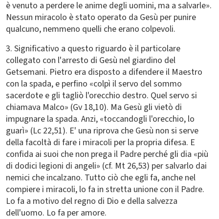
è venuto a perdere le anime degli uomini, ma a salvarle».
Nessun miracolo è stato operato da Gesù per punire
qualcuno, nemmeno quelli che erano colpevoli.
3. Significativo a questo riguardo è il particolare
collegato con l'arresto di Gesù nel giardino del
Getsemani. Pietro era disposto a difendere il Maestro
con la spada, e perfino «colpì il servo del sommo
sacerdote e gli tagliò l'orecchio destro. Quel servo si
chiamava Malco» (Gv 18,10). Ma Gesù gli vietò di
impugnare la spada. Anzi, «toccandogli l'orecchio, lo
guarì» (Lc 22,51). E' una riprova che Gesù non si serve
della facoltà di fare i miracoli per la propria difesa. E
confida ai suoi che non prega il Padre perché gli dia «più
di dodici legioni di angeli» (cf. Mt 26,53) per salvarlo dai
nemici che incalzano. Tutto ciò che egli fa, anche nel
compiere i miracoli, lo fa in stretta unione con il Padre.
Lo fa a motivo del regno di Dio e della salvezza
dell'uomo. Lo fa per amore.