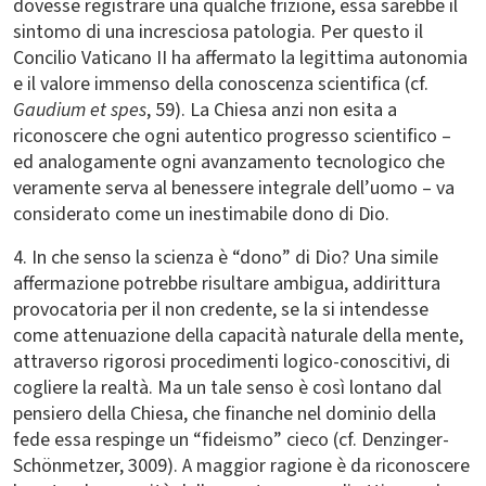
dovesse registrare una qualche frizione, essa sarebbe il
sintomo di una incresciosa patologia. Per questo il
Concilio Vaticano II ha affermato la legittima autonomia
e il valore immenso della conoscenza scientifica (cf.
Gaudium et spes
, 59). La Chiesa anzi non esita a
riconoscere che ogni autentico progresso scientifico –
ed analogamente ogni avanzamento tecnologico che
veramente serva al benessere integrale dell’uomo – va
considerato come un inestimabile dono di Dio.
4. In che senso la scienza è “dono” di Dio? Una simile
affermazione potrebbe risultare ambigua, addirittura
provocatoria per il non credente, se la si intendesse
come attenuazione della capacità naturale della mente,
attraverso rigorosi procedimenti logico-conoscitivi, di
cogliere la realtà. Ma un tale senso è così lontano dal
pensiero della Chiesa, che finanche nel dominio della
fede essa respinge un “fideismo” cieco (cf. Denzinger-
Schönmetzer, 3009). A maggior ragione è da riconoscere