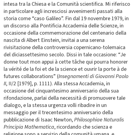
intesa tra la Chiesa e la Comunità scientifica. Mi riferisco
in particolare agli incresciosi avvenimenti passati alla
storia come “caso Galileo”. Fin dal 19 novembre 1979, in
un discorso alla Pontificia Accademia delle Scienze, in
occasione della commemorazione del centenario della
nascita di Albert Einstein, invitai a una serena
rivisitazione della controversia copernicano-tolemaica
del diciassettesimo secolo. Dissi in tale occasione: “Je
donne tout mon appui à cette tâche qui pourra honorer
la vérité de la foi et de la science et ouvrir la porte à de
futures collaborations” (
Insegnamenti di Giovanni Paolo
II
, II/2 [1979], p. 1111). Alla stessa Accademia, in
occasione del cinquantesimo anniversario della sua
rifondazione, parlai della necessità di promuovere tale
dialogo, e la stessa urgenza volli ribadire in un
messaggio per il trecentesimo anniversario della
pubblicazione di Isaac Newton,
Philosophiae Naturalis
Principia Mathematica
, ricordando che scienza e
religione sono a servizio della comunità umana, e