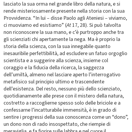
lasciato la sua orma nel grande libro della natura, e si
rende misteriosamente presente nella storia con la sua
Provvidenza. “In lui – disse Paolo agli Ateniesi – viviamo,
ci muoviamo ed esistiamo” (
At
17, 28). Si può talvolta
non riconoscere la sua mano, e c’è purtroppo anche tra
gli scienziati chi apertamente la nega. Ma è proprio la
storia della scienza, con la sua innegabile quanto
inesauribile perfettibilità, ad escludere un fatuo orgoglio
scientista e a suggerire alla scienza, insieme col
coraggio e la fiducia della ricerca, la saggezza
dell’umiltà, almeno nel lasciare aperto l’interrogativo
metafisico sul principio ultimo e trascendente
dell’esistenza. Del resto, nessuno più dello scienziato,
quotidianamente alle prese con il mistero della natura,
costretto a raccoglierne spesso solo delle briciole e a
confessarne l’incatturabile immensità, è in grado di
sentire i progressi della sua conoscenza come un “dono”,
un dono non di rado insospettato, che riempie di
meraviglia, e fa fiorire sulle labbra e nel cuore il