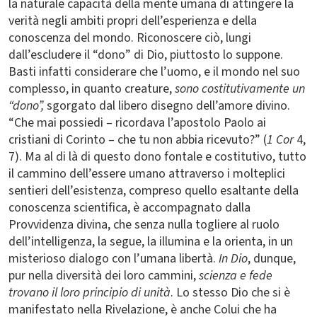
la naturale capacità della mente umana di attingere la
verità negli ambiti propri dell’esperienza e della
conoscenza del mondo. Riconoscere ciò, lungi
dall’escludere il “dono” di Dio, piuttosto lo suppone.
Basti infatti considerare che l’uomo, e il mondo nel suo
complesso, in quanto creature,
sono costitutivamente un
“dono”,
sgorgato dal libero disegno dell’amore divino.
“Che mai possiedi – ricordava l’apostolo Paolo ai
cristiani di Corinto – che tu non abbia ricevuto?” (
1 Cor
4,
7). Ma al di là di questo dono fontale e costitutivo, tutto
il cammino dell’essere umano attraverso i molteplici
sentieri dell’esistenza, compreso quello esaltante della
conoscenza scientifica, è accompagnato dalla
Provvidenza divina, che senza nulla togliere al ruolo
dell’intelligenza, la segue, la illumina e la orienta, in un
misterioso dialogo con l’umana libertà.
In Dio
, dunque,
pur nella diversità dei loro cammini,
scienza e fede
trovano il loro principio di unità
. Lo stesso Dio che si è
manifestato nella Rivelazione, è anche Colui che ha