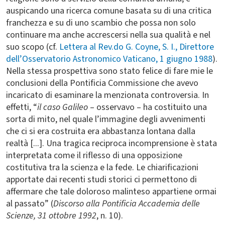
auspicando una ricerca comune basata su di una critica
franchezza e su di uno scambio che possa non solo
continuare ma anche accrescersi nella sua qualità e nel
suo scopo (cf.
Lettera al Rev.do G. Coyne, S. I., Direttore
dell’Osservatorio Astronomico Vaticano, 1 giugno 1988
).
Nella stessa prospettiva sono stato felice di fare mie le
conclusioni della Pontificia Commissione che avevo
incaricato di esaminare la menzionata controversia. In
effetti, “
il caso Galileo
– osservavo – ha costituito una
sorta di mito, nel quale l’immagine degli avvenimenti
che ci si era costruita era abbastanza lontana dalla
realtà [...]. Una tragica reciproca incomprensione è stata
interpretata come il riflesso di una opposizione
costitutiva tra la scienza e la fede. Le chiarificazioni
apportate dai recenti studi storici ci permettono di
affermare che tale doloroso malinteso appartiene ormai
al passato” (
Discorso alla Pontificia Accademia delle
Scienze, 31 ottobre 1992
, n. 10).