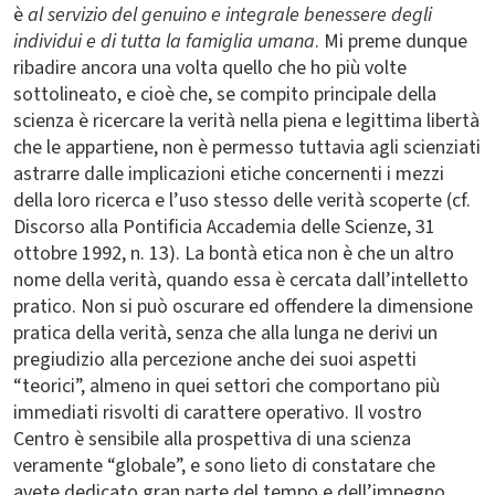
è
al servizio del genuino e integrale benessere degli
individui e di tutta la famiglia umana
. Mi preme dunque
ribadire ancora una volta quello che ho più volte
sottolineato, e cioè che, se compito principale della
scienza è ricercare la verità nella piena e legittima libertà
che le appartiene, non è permesso tuttavia agli scienziati
astrarre dalle implicazioni etiche concernenti i mezzi
della loro ricerca e l’uso stesso delle verità scoperte (cf.
Discorso alla Pontificia Accademia delle Scienze, 31
ottobre 1992, n. 13). La bontà etica non è che un altro
nome della verità, quando essa è cercata dall’intelletto
pratico. Non si può oscurare ed offendere la dimensione
pratica della verità, senza che alla lunga ne derivi un
pregiudizio alla percezione anche dei suoi aspetti
“teorici”, almeno in quei settori che comportano più
immediati risvolti di carattere operativo. Il vostro
Centro è sensibile alla prospettiva di una scienza
veramente “globale”, e sono lieto di constatare che
avete dedicato gran parte del tempo e dell’impegno