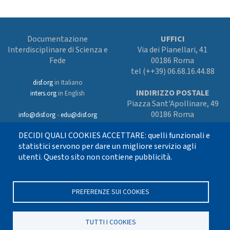
Documentazione
UFFICI
Interdisciplinare di Scienza e
Via dei Pianellari, 41
Fede
00186 Roma
tel (++39) 06.68.16.44.88
disf.org
in Italiano
INDIRIZZO POSTALE
inters.org
in English
Piazza Sant'Apollinare, 49
00186 Roma
info@disf.org
-
edu@disf.org
Preferenze cookies
DECIDI QUALI COOKIES ACCETTARE: quelli funzionali e
In collaborazione
con il Servizio
statistici servono per dare un migliore servizio agli
nazionale della CEI
utenti. Questo sito non contiene pubblicità.
per il progetto
culturale e sostenuto
con i fondi dell’8xmille alla Chiesa
cattolica
PREFERENZE SUI COOKIES
TUTTI I COOKIES
Seguici su