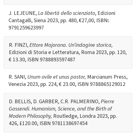
J. LEJEUNE,
La libertà dello scienziato
, Edizioni
Cantagalli, Siena 2023, pp. 480,
€
27,00, ISBN
:
9791259623997
R. FINZI,
Ettore Majorana. Un’indagine storica,
Edizioni di Storia e Letteratura, Roma 2023, pp. 120,
€ 13.30, ISBN
9788893597487
R. SANI,
Unum ovile et unus pastor,
Marcianum Press,
Venezia 2023, pp. 224, € 23.00, ISBN
9788865129012
D. BELLIS, D. GARBER, C.R. PALMERINO,
Pierre
Gassendi. Humanism, Science, and the Birth of
Modern Philosophy,
Routledge, Londra 2023, pp.
426,
£120.00, ISBN
9781138697454