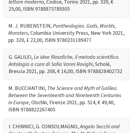
lettore moderno
, Codice, Torino 2021, pp. 320, €
25,00, ISBN
9788875789305
M. J. RUBENSTEIN,
Pantheologies. Gods, Worlds,
Monsters
, Columbia University Press, New York 2021,
pp. 320, £ 22,00, ISBN
9780231189477
G. GALILEI,
Le idee filosofiche, il metodo scientifico.
Antologia a cura di Sofia Vanni Rovighi
, Scholè,
Brescia 2021, pp. 208, € 16,00, ISBN
9788828402732
M. BUCCIANTINI,
The Science and Myth of Galileo.
Between the Seventeenth and Nineteenth Centuries
in Europe
, Olschki, Firenze 2021, pp. 514, € 49,40,
ISBN
9788822267405
I. CHINNICI, G. CONSOLMAGNO,
Angelo Secchi and