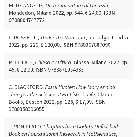
M. DE ANGELIS,
De rerum natura di Lucrezio
,
Mondadori, Milano 2022, pp. 544, € 24,00, ISBN
9788804747772
L. ROSSETTI,
Thales the Measurer
, Rutledge, Londra
2022, pp. 226,
£ 120,00, ISBN
9780367687090
P. TILLICH,
Chiesa e cultura
, Glossa, Milano 2022, pp.
45, € 12,00, ISBN
9788871054933
C. BLACKFORD,
Fossil Hunter: How Mary Anning
changed the Science of Prehistoric Life
, Clarion
Books, Boston 2022, pp. 128,
$ 17,99,
ISBN
9780358396055
J. VON PLATO,
Chapters from Gödel’s Unfinished
Book on Foundational Research in Mathematics
,