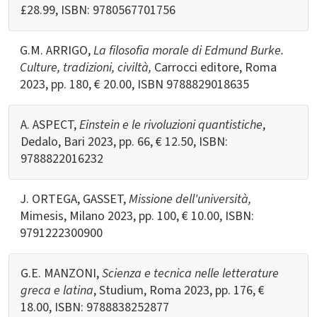
£28.99, ISBN:
9780567701756
G.M. ARRIGO,
La filosofia morale di Edmund Burke.
Culture, tradizioni, civiltà,
Carrocci editore, Roma
2023, pp. 180, € 20.00, ISBN
9788829018635
A. ASPECT,
Einstein e le rivoluzioni quantistiche
,
Dedalo, Bari 2023, pp. 66,
€ 12.50, ISBN:
9788822016232
J. ORTEGA, GASSET,
Missione dell'università,
Mimesis, Milano 2023, pp. 100,
€ 10.00, ISBN:
9791222300900
G.E. MANZONI,
Scienza e tecnica nelle letterature
greca e latina
, Studium, Roma 2023, pp. 176,
€
18.00, ISBN:
9788838252877