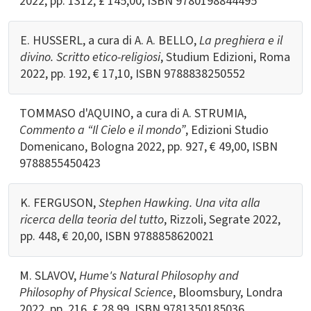
2022, pp. 1312, £ 145,00, ISBN
9780198844495
E. HUSSERL, a cura di A. A. BELLO,
La preghiera e il
divino. Scritto etico-religiosi
, Studium Edizioni, Roma
2022, pp. 192, € 17,10, ISBN
9788838250552
TOMMASO d'AQUINO, a cura di A. STRUMIA,
Commento a “Il Cielo e il mondo”
, Edizioni Studio
Domenicano, Bologna 2022, pp. 927, € 49,00, ISBN
9788855450423
K. FERGUSON,
Stephen Hawking. Una vita alla
ricerca della teoria del tutto
, Rizzoli, Segrate 2022,
pp. 448, € 20,00, ISBN
9788858620021
M. SLAVOV,
Hume's Natural Philosophy and
Philosophy of Physical Science
, Bloomsbury, Londra
2022, pp. 216, £ 28,99, ISBN
9781350185036