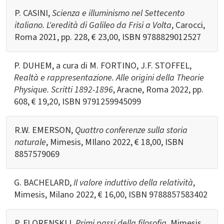
P. CASINI,
Scienza e illuminismo nel Settecento
italiano. L'eredità di Galileo da Frisi a Volta
, Carocci,
Roma 2021, pp. 228, € 23,00, ISBN
9788829012527
P. DUHEM, a cura di M. FORTINO, J.F. STOFFEL,
Realtà e rappresentazione. Alle origini della Theorie
Physique. Scritti 1892-1896
, Aracne, Roma 2022, pp.
608, € 19,20, ISBN
9791259945099
R.W. EMERSON,
Quattro conferenze sulla storia
naturale
, Mimesis, MIlano 2022, € 18,00, ISBN
8857579069
G. BACHELARD,
Il valore induttivo della relatività
,
Mimesis, Milano 2022, € 16,00, ISBN 9788857583402
P. FLORENSKIJ,
Primi passi della filosofia
, Mimesis,