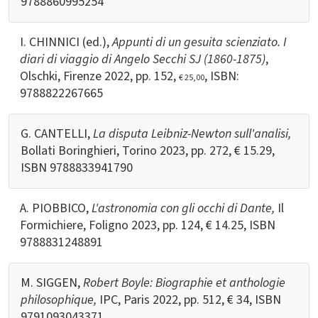
9788860995254
I. CHINNICI (ed.),
Appunti di un gesuita scienziato. I
diari di viaggio di Angelo Secchi SJ (1860-1875)
,
Olschki, Firenze 2022, pp. 152,
, ISBN:
€ 25,00
9788822267665
G. CANTELLI,
La disputa Leibniz-Newton sull'analisi,
Bollati Boringhieri, Torino 2023, pp. 272, € 15.29,
ISBN
9788833941790
A. PIOBBICO,
L'astronomia con gli occhi di Dante,
Il
Formichiere, Foligno 2023, pp. 124, € 14.25, ISBN
9788831248891
M. SIGGEN,
Robert Boyle:
Biographie et anthologie
philosophique,
IPC, Paris 2022, pp. 512, € 34, ISBN
9791093043371