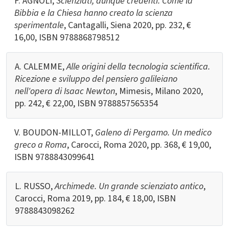
F. AGNOLI,
Scienziati, dunque credenti. Come la
Bibbia e la Chiesa hanno creato la scienza
sperimentale
, Cantagalli, Siena 2020, pp. 232, €
16,00, ISBN 9788868798512
A. CALEMME,
Alle origini della tecnologia scientifica.
Ricezione e sviluppo del pensiero galileiano
nell'opera di Isaac Newton
, Mimesis, Milano 2020,
pp. 242, € 22,00, ISBN 9788857565354
V. BOUDON-MILLOT,
Galeno di Pergamo. Un medico
greco a Roma
, Carocci, Roma 2020, pp. 368, € 19,00,
ISBN 9788843099641
L. RUSSO,
Archimede. Un grande scienziato antico
,
Carocci, Roma 2019, pp. 184, € 18,00, ISBN
9788843098262