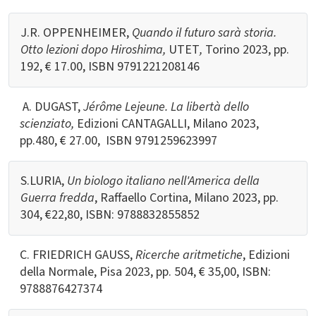
J.R. OPPENHEIMER,
Quando il futuro sarà storia.
Otto lezioni dopo Hiroshima,
UTET
,
Torino 2023, pp.
192, € 17.00, ISBN
9791221208146
A. DUGAST,
Jérôme Lejeune. La libertà dello
scienziato,
Edizioni CANTAGALLI, Milano 2023,
pp.480, € 27.00,
ISBN
9791259623997
S.LURIA,
Un biologo italiano nell'America della
Guerra fredda
, Raffaello Cortina, Milano 2023, pp.
304, €22,80, ISBN: 9788832855852
C. FRIEDRICH GAUSS,
Ricerche aritmetiche
, Edizioni
della Normale, Pisa 2023, pp. 504, € 35,00, ISBN:
9788876427374