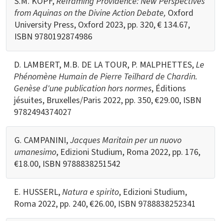
S.M. KOPF,
Reframing Providence: New Perspectives
from Aquinas on the Divine Action Debate,
Oxford
University Press, Oxford 2023, pp. 320, € 134.67,
ISBN
9780192874986
D. LAMBERT, M.B. DE LA TOUR, P. MALPHETTES,
Le
Phénomène Humain
de Pierre Teilhard de Chardin.
Genèse d'une publication hors normes
, Éditions
jésuites, Bruxelles/Paris 2022, pp. 350, €29.00, ISBN
9782494374027
G. CAMPANINI,
Jacques Maritain per un nuovo
umanesimo
, Edizioni Studium, Roma 2022, pp. 176,
€18.00, ISBN 9788838251542
E. HUSSERL,
Natura e spirito
, Edizioni Studium,
Roma 2022, pp. 240, €26.00, ISBN 9788838252341