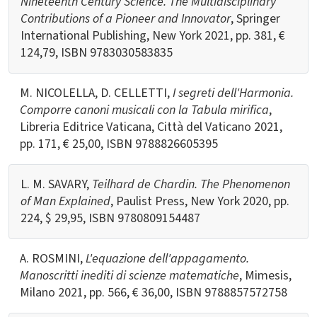
Nineteenth Century Science. The Multidisciplinary
Contributions of a Pioneer and Innovator
, Springer
International Publishing, New York 2021, pp. 381, €
124,79, ISBN
9783030583835
M. NICOLELLA, D. CELLETTI,
I segreti dell'Harmonia.
Comporre canoni musicali con la Tabula mirifica
,
Libreria Editrice Vaticana, Città del Vaticano 2021,
pp. 171, € 25,00, ISBN 9788826605395
L. M. SAVARY,
Teilhard de Chardin. The Phenomenon
of Man Explained
, Paulist Press, New York 2020, pp.
224, $ 29,95, ISBN 9780809154487
A. ROSMINI,
L'equazione dell'appagamento.
Manoscritti inediti di scienze matematiche
, Mimesis,
Milano 2021, pp. 566, € 36,00, ISBN 9788857572758