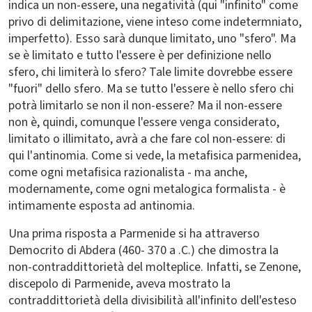
indica un non-essere, una negatività (qui "infinito" come
privo di delimitazione, viene inteso come indetermniato,
imperfetto). Esso sarà dunque limitato, uno "sfero". Ma
se è limitato e tutto l'essere è per definizione nello
sfero, chi limiterà lo sfero? Tale limite dovrebbe essere
"fuori" dello sfero. Ma se tutto l'essere è nello sfero chi
potrà limitarlo se non il non-essere? Ma il non-essere
non è, quindi, comunque l'essere venga considerato,
limitato o illimitato, avrà a che fare col non-essere: di
qui l'antinomia. Come si vede, la metafisica parmenidea,
come ogni metafisica razionalista - ma anche,
modernamente, come ogni metalogica formalista - è
intimamente esposta ad antinomia.
Una prima risposta a Parmenide si ha attraverso
Democrito di Abdera (460- 370 a .C.) che dimostra la
non-contraddittorietà del molteplice. Infatti, se Zenone,
discepolo di Parmenide, aveva mostrato la
contraddittorietà della divisibilità all'infinito dell'esteso