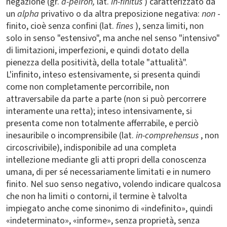
negazione (gr.
á-peiron,
lat.
in-finitus
) caratterizzato da
un
alpha
privativo o da altra preposizione negativa:
non
-
finito, cioè senza confini (lat.
fines
), senza limiti, non
solo in senso "estensivo", ma anche nel senso "intensivo"
di limitazioni, imperfezioni, e quindi dotato della
pienezza della positività, della totale "attualità".
L'infinito, inteso estensivamente, si presenta quindi
come non completamente percorribile, non
attraversabile da parte a parte (non si può percorrere
interamente una retta); inteso intensivamente, si
presenta come non totalmente afferrabile, e perciò
inesauribile o incomprensibile (lat.
in-comprehensus
, non
circoscrivibile), indisponibile ad una completa
intellezione mediante gli atti propri della conoscenza
umana, di per sé necessariamente limitati e in numero
finito. Nel suo senso negativo, volendo indicare qualcosa
che non ha limiti o contorni, il termine è talvolta
impiegato anche come sinonimo di «indefinito», quindi
«indeterminato», «informe», senza proprietà, senza