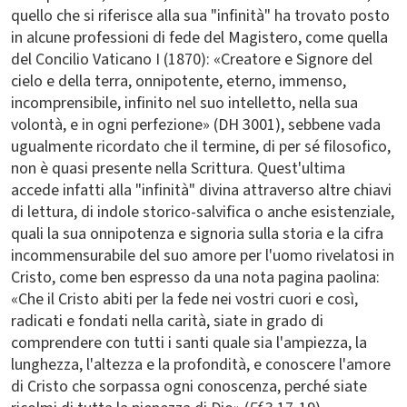
quello che si riferisce alla sua "infinità" ha trovato posto
in alcune professioni di fede del Magistero, come quella
del Concilio Vaticano I (1870): «Creatore e Signore del
cielo e della terra, onnipotente, eterno, immenso,
incomprensibile, infinito nel suo intelletto, nella sua
volontà, e in ogni perfezione» (DH 3001), sebbene vada
ugualmente ricordato che il termine, di per sé filosofico,
non è quasi presente nella Scrittura. Quest'ultima
accede infatti alla "infinità" divina attraverso altre chiavi
di lettura, di indole storico-salvifica o anche esistenziale,
quali la sua onnipotenza e signoria sulla storia e la cifra
incommensurabile del suo amore per l'uomo rivelatosi in
Cristo, come ben espresso da una nota pagina paolina:
«Che il Cristo abiti per la fede nei vostri cuori e così,
radicati e fondati nella carità, siate in grado di
comprendere con tutti i santi quale sia l'ampiezza, la
lunghezza, l'altezza e la profondità, e conoscere l'amore
di Cristo che sorpassa ogni conoscenza, perché siate