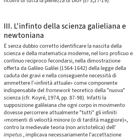
ricolmi di tutta la pienezza di Dio» (
Ef
3,17-19).
III. L'infinto della scienza galieliana e
newtoniana
È senza dubbio corretto identificare la nascita della
scienza e della matematica moderne, nel loro proficuo e
continuo reciproco fecondarsi, nella dimostrazione
offerta da Galileo Galilei (1564-1642) della legge della
caduta dei gravi e nella conseguente necessità di
ammettere l'«infinità attuale» come componente
indispensabile del
framework
teoretico della "nuova"
scienza (cfr. Koyré, 1974, pp. 87-98). Infatti la
supposizione galileiana che ogni corpo in movimento
dovesse percorrere attualmente "tutti" gli infiniti
«momenti di velocità minore (o di tardità maggiore)»,
contro la medievale teoria (non aristotelica) dell'
impetus
, implicava necessariamente l'accettazione