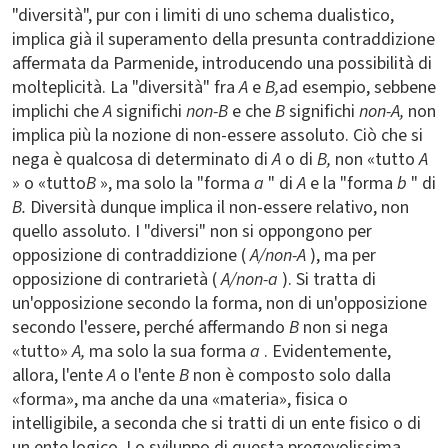
"diversità", pur con i limiti di uno schema dualistico,
implica già il superamento della presunta contraddizione
affermata da Parmenide, introducendo una possibilità di
molteplicità. La "diversità" fra
A
e
B,
ad esempio, sebbene
implichi che
A
significhi
non-B
e che
B
significhi
non-A,
non
implica più la nozione di non-essere assoluto. Ciò che si
nega è qualcosa di determinato di
A
o di
B,
non «tutto
A
» o «tutto
B
», ma solo la "forma
a
" di
A
e la "forma
b
" di
B.
Diversità dunque implica il non-essere relativo, non
quello assoluto. I "diversi" non si oppongono per
opposizione di contraddizione (
A/non-A
), ma per
opposizione di contrarietà (
A/non-a
). Si tratta di
un'opposizione secondo la forma, non di un'opposizione
secondo l'essere, perché affermando
B
non si nega
«tutto»
A,
ma solo la sua forma
a
. Evidentemente,
allora, l'ente
A
o l'ente
B
non è composto solo dalla
«forma», ma anche da una «materia», fisica o
intelligibile, a seconda che si tratti di un ente fisico o di
un ente logico. Lo sviluppo di questa pregevolissima