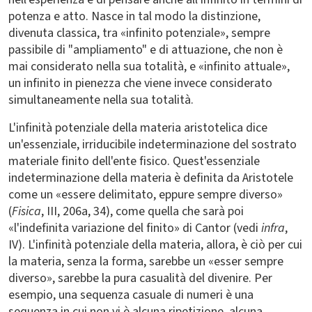
potenza e atto. Nasce in tal modo la distinzione,
divenuta classica, tra «infinito potenziale», sempre
passibile di "ampliamento" e di attuazione, che non è
mai considerato nella sua totalità, e «infinito attuale»,
un infinito in pienezza che viene invece considerato
simultaneamente nella sua totalità.
L'infinità potenziale della materia aristotelica dice
un'essenziale, irriducibile indeterminazione del sostrato
materiale finito dell'ente fisico. Quest'essenziale
indeterminazione della materia è definita da Aristotele
come un «essere delimitato, eppure sempre diverso»
(
Fisica
, III, 206a, 34), come quella che sarà poi
«l'indefinita variazione del finito» di Cantor (vedi
infra
,
IV). L'infinità potenziale della materia, allora, è ciò per cui
la materia, senza la forma, sarebbe un «esser sempre
diverso», sarebbe la pura casualità del divenire. Per
esempio, una sequenza casuale di numeri è una
sequenza in cui non vi è alcuna ripetizione, alcuna