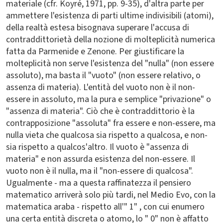
materiale (cfr. Koyré, 1971, pp. 9-35), d'altra parte per
ammettere l'esistenza di parti ultime indivisibili (atomi),
della realtà estesa bisognava superare l'accusa di
contraddittorietà della nozione di molteplicità numerica
fatta da Parmenide e Zenone. Per giustificare la
molteplicità non serve l'esistenza del "nulla" (non essere
assoluto), ma basta il "vuoto" (non essere relativo, o
assenza di materia). L'entità del vuoto non è il non-
essere in assoluto, ma la pura e semplice "privazione" o
"assenza di materia". Ciò che è contraddittorio è la
contrapposizione "assoluta" fra essere e non-essere, ma
nulla vieta che qualcosa sia rispetto a qualcosa, e non-
sia rispetto a qualcos'altro. Il vuoto è "assenza di
materia" e non assurda esistenza del non-essere. Il
vuoto non è il nulla, ma il "non-essere di qualcosa".
Ugualmente - ma a questa raffinatezza il pensiero
matematico arriverà solo più tardi, nel Medio Evo, con la
matematica araba - rispetto all'" 1" , con cui enumero
una certa entità discreta o atomo, lo " 0" non è affatto