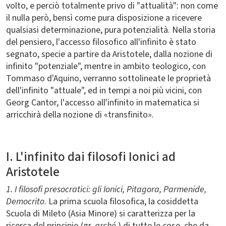
volto, e perciò totalmente privo di "attualità": non come
il nulla però, bensì come pura disposizione a ricevere
qualsiasi determinazione, pura potenzialità. Nella storia
del pensiero, l'accesso filosofico all'infinito è stato
segnato, specie a partire da Aristotele, dalla nozione di
infinito "potenziale", mentre in ambito teologico, con
Tommaso d'Aquino, verranno sottolineate le proprietà
dell'infinito "attuale", ed in tempi a noi più vicini, con
Georg Cantor, l'accesso all'infinito in matematica si
arricchirà della nozione di «transfinito».
I. L'infinito dai filosofi Ionici ad
Aristotele
1. I filosofi presocratici: gli Ionici, Pitagora, Parmenide,
Democrito
. La prima scuola filosofica, la cosiddetta
Scuola di Mileto (Asia Minore) si caratterizza per la
ricerca del principio (gr.
arché
) di tutte le cose, che da