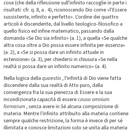
cose (che della riflessione sull'infinito raccoglie in parte i
risultati: cfr. q. 8, a . 4), riconoscendo Dio come «l'Essere
sussistente, infinito e perfetto». L'ordine dei quattro
articoli è discendente, dal livello teologico-filosofico a
quello fisico ed infine matematico, passando dalla
domanda «Se Dio sia infinito» (a. 1), a quella «Se qualche
altra cosa oltre a Dio possa essere infinita per essenza»
(a. 2), a «Se si possa dare un infinito attuale in
estensione» (a. 3), per chiedersi in chiusura «Se nella
realtà si possa dare un infinito numerico» (a. 4).
Nella logica della
quaestio
, l'infinità di Dio viene fatta
discendere dalla sua realtà di Atto puro, dalla
convergenza fra la sua pienezza di Essere e la sua
incondizionata capacità di essere
causa omnium
formarum
, senza avere in Sé alcuna composizione di
materia. Mentre l'infinito attribuito alla materia contiene
sempre qualche restrizione, la forma è invece di per sé
illimitata e conosce limitazioni solo se unita alla materia