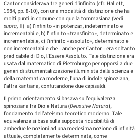
Cantor considerava tre generi d'infinito (cfr. Hallett,
1984, pp. 8-10), con una modalità di distinzione che ha
molti punti in comune con quella tommasiana (vedi
supra,
II): a) l'infinito «in potenza», indeterminato e
incrementabile, b) l'infinito «transfinito», determinato e
incrementabile, c) l'infinito «assoluto», determinato e
non incrementabile che - anche per Cantor - era soltanto
predicabile di Dio, l'Essere Assoluto. Tale distinzione era
usata dal matematico di Pietroburgo per opporsi a due
generi di strumentalizzazione illuminista della scienza e
della matematica moderne, l'una di indole spinoziana,
l'altra kantiana, confutandone due capisaldi.
Il primo orientamento si basava sull'equivalenza
spinoziana fra Dio e Natura (
Deus sive Natura
),
fondamento dell'ateismo teoretico moderno. Tale
equivalenza si basa sulla supposta riducibilità di
ambedue le nozioni ad una medesima nozione di infinità
attuale, completamente determinata, come