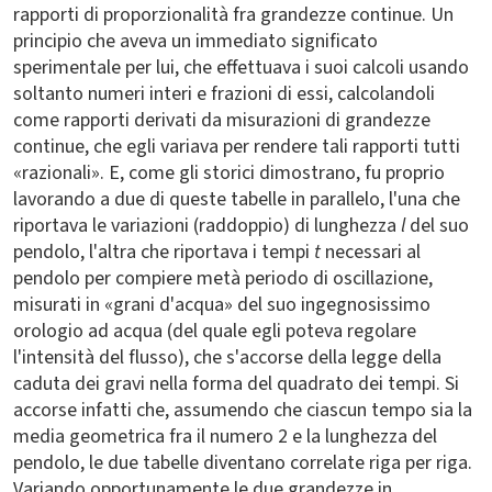
rapporti di proporzionalità fra grandezze continue. Un
principio che aveva un immediato significato
sperimentale per lui, che effettuava i suoi calcoli usando
soltanto numeri interi e frazioni di essi, calcolandoli
come rapporti derivati da misurazioni di grandezze
continue, che egli variava per rendere tali rapporti tutti
«razionali». E, come gli storici dimostrano, fu proprio
lavorando a due di queste tabelle in parallelo, l'una che
riportava le variazioni (raddoppio) di lunghezza
l
del suo
pendolo, l'altra che riportava i tempi
t
necessari al
pendolo per compiere metà periodo di oscillazione,
misurati in «grani d'acqua» del suo ingegnosissimo
orologio ad acqua (del quale egli poteva regolare
l'intensità del flusso), che s'accorse della legge della
caduta dei gravi nella forma del quadrato dei tempi. Si
accorse infatti che, assumendo che ciascun tempo sia la
media geometrica fra il numero 2 e la lunghezza del
pendolo, le due tabelle diventano correlate riga per riga.
Variando opportunamente le due grandezze in