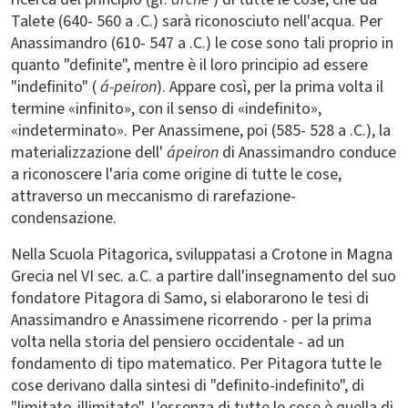
Talete (640- 560 a .C.) sarà riconosciuto nell'acqua. Per
Anassimandro (610- 547 a .C.) le cose sono tali proprio in
quanto "definite", mentre è il loro principio ad essere
"indefinito" (
á-peiron
). Appare così, per la prima volta il
termine «infinito», con il senso di «indefinito»,
«indeterminato». Per Anassimene, poi (585- 528 a .C.), la
materializzazione dell'
ápeiron
di Anassimandro conduce
a riconoscere l'aria come origine di tutte le cose,
attraverso un meccanismo di rarefazione-
condensazione.
Nella Scuola Pitagorica, sviluppatasi a Crotone in Magna
Grecia nel VI sec. a.C. a partire dall'insegnamento del suo
fondatore Pitagora di Samo, si elaborarono le tesi di
Anassimandro e Anassimene ricorrendo - per la prima
volta nella storia del pensiero occidentale - ad un
fondamento di tipo matematico. Per Pitagora tutte le
cose derivano dalla sintesi di "definito-indefinito", di
"limitato-illimitato". L'essenza di tutte le cose è quella di