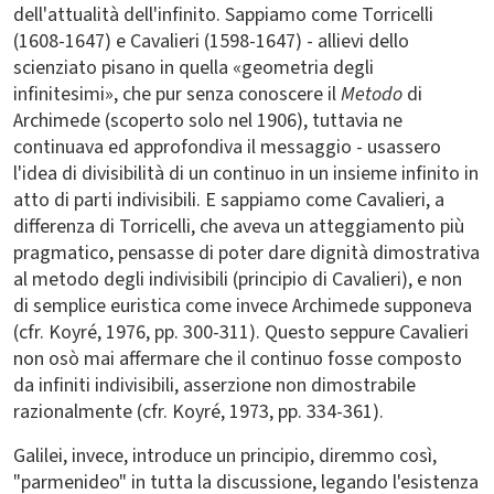
dell'attualità dell'infinito. Sappiamo come Torricelli
(1608-1647) e Cavalieri (1598-1647) - allievi dello
scienziato pisano in quella «geometria degli
infinitesimi», che pur senza conoscere il
Metodo
di
Archimede (scoperto solo nel 1906), tuttavia ne
continuava ed approfondiva il messaggio - usassero
l'idea di divisibilità di un continuo in un insieme infinito in
atto di parti indivisibili. E sappiamo come Cavalieri, a
differenza di Torricelli, che aveva un atteggiamento più
pragmatico, pensasse di poter dare dignità dimostrativa
al metodo degli indivisibili (principio di Cavalieri), e non
di semplice euristica come invece Archimede supponeva
(cfr. Koyré, 1976, pp. 300-311). Questo seppure Cavalieri
non osò mai affermare che il continuo fosse composto
da infiniti indivisibili, asserzione non dimostrabile
razionalmente (cfr. Koyré, 1973, pp. 334-361).
Galilei, invece, introduce un principio, diremmo così,
"parmenideo" in tutta la discussione, legando l'esistenza