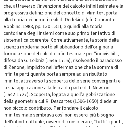
che, attraverso l'invenzione del calcolo infinitesimale e la
progressiva definizione del concetto di «limite», porta
alla teoria dei numeri reali di Dedekind (cfr. Courant e
Robbins, 1988, pp. 130-131), e quindi alla teoria
cantoriana degli insiemi come suo primo tentativo di
sistematica coerente. Correlativamente, la storia della
scienza moderna portò all'abbandono dell'originaria
formulazione del calcolo infinitesimale per "indivisibili",
difesa da G. Leibniz (1646-1716), risolvendo il paradosso
di Zenone, implicito nell'affermazione che la somma di
infinite parti quante porta sempre ad un risultato
infinito, attraverso la scoperta delle serie convergenti e
la sua applicazione alla fisica da parte di I. Newton
(1642-1727). Scoperta, legata a quell'algebrizzazione
della geometria cui R. Descartes (1596-1650) diede un
non piccolo contributo. Per fondare il calcolo
infinitesimale sembrava così non esserci più bisogno
dell'infinito attuale, ovvero di considerare, "tutti" i punti,