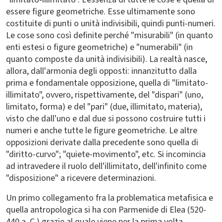
essere figure geometriche. Esse ultimamente sono
costituite di punti o unità indivisibili, quindi punti-numeri.
Le cose sono così definite perché "misurabili" (in quanto
enti estesi o figure geometriche) e "numerabili" (in
quanto composte da unità indivisibili). La realtà nasce,
allora, dall'armonia degli opposti: innanzitutto dalla
prima e fondamentale opposizione, quella di "limitato-
illimitato", ovvero, rispettivamente, del "dispari" (uno,
limitato, forma) e del "pari" (due, illimitato, materia),
visto che dall'uno e dal due si possono costruire tutti i
numeri e anche tutte le figure geometriche. Le altre
opposizioni derivate dalla precedente sono quella di
"diritto-curvo"; "quiete-movimento", etc. Si incomincia
ad intravedere il ruolo dell'illimitato, dell'infinito come
"disposizione" a ricevere determinazioni.
Un primo collegamento fra la problematica metafisica e
quella antropologica si ha con Parmenide di Elea (520-
440 a .C.) grazie al quale viene per la prima volta