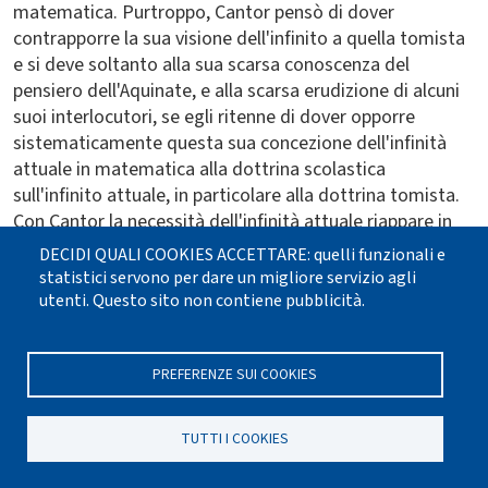
matematica. Purtroppo, Cantor pensò di dover
contrapporre la sua visione dell'infinito a quella tomista
e si deve soltanto alla sua scarsa conoscenza del
pensiero dell'Aquinate, e alla scarsa erudizione di alcuni
suoi interlocutori, se egli ritenne di dover opporre
sistematicamente questa sua concezione dell'infinità
attuale in matematica alla dottrina scolastica
sull'infinito attuale, in particolare alla dottrina tomista.
Con Cantor la necessità dell'infinità attuale riappare in
un senso che coniuga istanza "parmenidea" e istanza
DECIDI QUALI COOKIES ACCETTARE: quelli funzionali e
"platonica". La necessità dell'esistenza dell'infinito
statistici servono per dare un migliore servizio agli
attuale viene a legarsi alla necessità della sua pensabilità
utenti. Questo sito non contiene pubblicità.
(istanza parmenidea), proprio in relazione alla
definizione rigorosa della nozione di limite nel calcolo
PREFERENZE SUI COOKIES
analitico ed alla definizione di Dedekind di «numero
reale» come limite di una successione di «razionali», non
appartenente alla successione stessa. Queste due
TUTTI I COOKIES
nozioni implicano infatti, perché la matematica fondata
su di esse risulti davvero autoconsistente (istanza