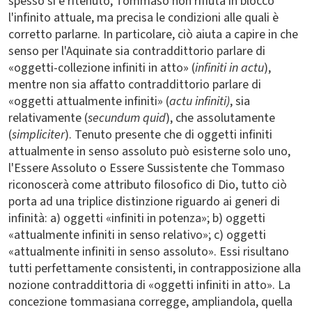
spesso si è ritenuto, Tommaso non rifiuta in blocco
l'infinito attuale, ma precisa le condizioni alle quali è
corretto parlarne. In particolare, ciò aiuta a capire in che
senso per l'Aquinate sia contraddittorio parlare di
«oggetti-collezione infiniti in atto» (
infiniti in actu
),
mentre non sia affatto contraddittorio parlare di
«oggetti attualmente infiniti» (
actu infiniti)
, sia
relativamente (
secundum quid
), che assolutamente
(
simpliciter
). Tenuto presente che di oggetti infiniti
attualmente in senso assoluto può esisterne solo uno,
l'Essere Assoluto o Essere Sussistente che Tommaso
riconoscerà come attributo filosofico di Dio, tutto ciò
porta ad una triplice distinzione riguardo ai generi di
infinità: a) oggetti «infiniti in potenza»; b) oggetti
«attualmente infiniti in senso relativo»; c) oggetti
«attualmente infiniti in senso assoluto». Essi risultano
tutti perfettamente consistenti, in contrapposizione alla
nozione contraddittoria di «oggetti infiniti in atto». La
concezione tommasiana corregge, ampliandola, quella