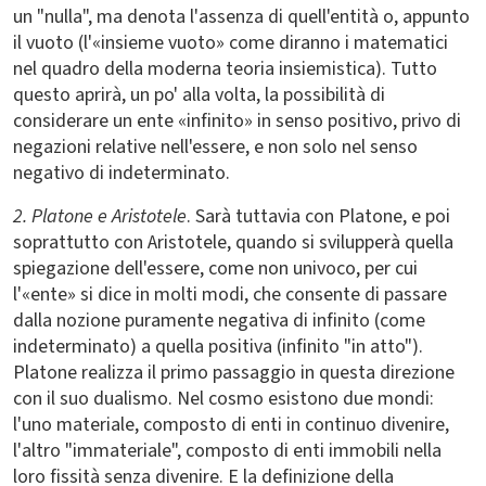
un "nulla", ma denota l'assenza di quell'entità o, appunto
il vuoto (l'«insieme vuoto» come diranno i matematici
nel quadro della moderna teoria insiemistica). Tutto
questo aprirà, un po' alla volta, la possibilità di
considerare un ente «infinito» in senso positivo, privo di
negazioni relative nell'essere, e non solo nel senso
negativo di indeterminato.
2. Platone e Aristotele
. Sarà tuttavia con Platone, e poi
soprattutto con Aristotele, quando si svilupperà quella
spiegazione dell'essere, come non univoco, per cui
l'«ente» si dice in molti modi, che consente di passare
dalla nozione puramente negativa di infinito (come
indeterminato) a quella positiva (infinito "in atto").
Platone realizza il primo passaggio in questa direzione
con il suo dualismo. Nel cosmo esistono due mondi:
l'uno materiale, composto di enti in continuo divenire,
l'altro "immateriale", composto di enti immobili nella
loro fissità senza divenire. E la definizione della