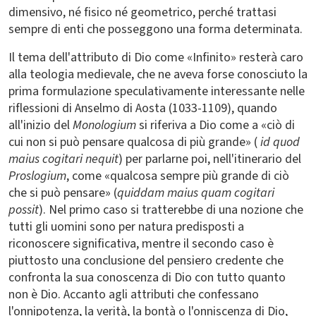
dimensivo, né fisico né geometrico, perché trattasi
sempre di enti che posseggono una forma determinata.
Il tema dell'attributo di Dio come «Infinito» resterà caro
alla teologia medievale, che ne aveva forse conosciuto la
prima formulazione speculativamente interessante nelle
riflessioni di Anselmo di Aosta (1033-1109), quando
all'inizio del
Monologium
si riferiva a Dio come a «ciò di
cui non si può pensare qualcosa di più grande» (
id quod
maius cogitari nequit
) per parlarne poi, nell'itinerario del
Proslogium
, come «qualcosa sempre più grande di ciò
che si può pensare» (
quiddam maius quam cogitari
possit
). Nel primo caso si tratterebbe di una nozione che
tutti gli uomini sono per natura predisposti a
riconoscere significativa, mentre il secondo caso è
piuttosto una conclusione del pensiero credente che
confronta la sua conoscenza di Dio con tutto quanto
non è Dio. Accanto agli attributi che confessano
l'onnipotenza, la verità, la bontà o l'onniscenza di Dio,