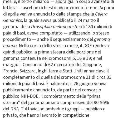
mesi e, il terzo miliardo — allora già in corso avanzato di
lettura — avrebbe richiesto ancora meno tempo. Ai primi
di aprile veniva annunciato dalla stampa che la
Celera
Genomics
, la quale aveva pubblicato il 24 marzo il
genoma della
Drosophila melanogaster
di 180 milioni di
paia di basi, aveva completato — utilizzando lo stesso
procedimento — anche il sequenziamento del
genoma
umano
. Nello corso dello stesso mese, il DOE rendeva
quindi pubblica la prima stesura della porzione del
genoma contenuta nei cromosomi 5, 16 e 19; e nel
maggio il Consorzio di 62 ricercatori del Giappone,
Francia, Svizzera, Inghilterra e Stati Uniti annunciava il
completamento di quella del cromosoma 21 di circa 33
milioni di paia di basi. Finalmente, il 26 giugno veniva
pubblicamente annunciato, da parte del consorzio
pubblico NIH-DOE, il completamento della “prima
stesura” del genoma umano comprensivo del 90-95%
del DNA. Tuttavia, ad ambedue i gruppi — pubblico e
privato, che hanno lavorato in competizione