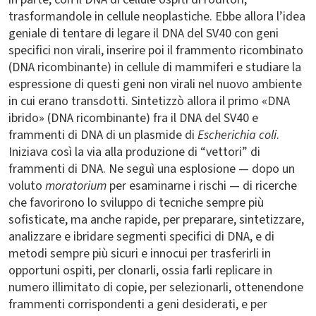
trasformandole in cellule neoplastiche. Ebbe allora l’idea
geniale di tentare di legare il DNA del SV40 con geni
specifici non virali, inserire poi il frammento ricombinato
(DNA ricombinante) in cellule di mammiferi e studiare la
espressione di questi geni non virali nel nuovo ambiente
in cui erano transdotti. Sintetizzò allora il primo «DNA
ibrido» (DNA ricombinante) fra il DNA del SV40 e
frammenti di DNA di un plasmide di
Escherichia coli
.
Iniziava così la via alla produzione di “vettori” di
frammenti di DNA. Ne seguì una esplosione — dopo un
voluto
moratorium
per esaminarne i rischi — di ricerche
che favorirono lo sviluppo di tecniche sempre più
sofisticate, ma anche rapide, per preparare, sintetizzare,
analizzare e ibridare segmenti specifici di DNA, e di
metodi sempre più sicuri e innocui per trasferirli in
opportuni ospiti, per clonarli, ossia farli replicare in
numero illimitato di copie, per selezionarli, ottenendone
frammenti corrispondenti a geni desiderati, e per