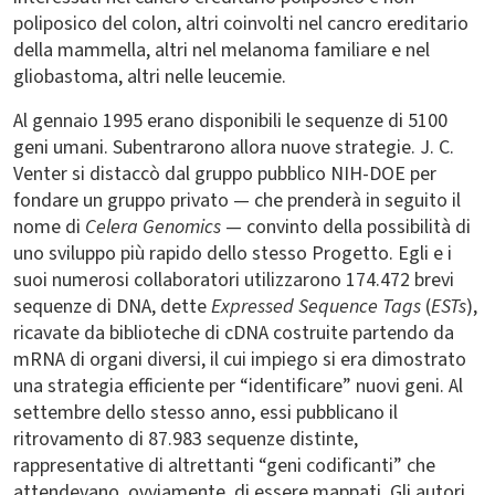
poliposico del colon, altri coinvolti nel cancro ereditario
della mammella, altri nel melanoma familiare e nel
gliobastoma, altri nelle leucemie.
Al gennaio 1995 erano disponibili le sequenze di 5100
geni umani. Subentrarono allora nuove strategie. J. C.
Venter si distaccò dal gruppo pubblico NIH-DOE per
fondare un gruppo privato — che prenderà in seguito il
nome di
Celera Genomics
— convinto della possibilità di
uno sviluppo più rapido dello stesso Progetto. Egli e i
suoi numerosi collaboratori utilizzarono 174.472 brevi
sequenze di DNA, dette
Expressed Sequence Tags
(
ESTs
),
ricavate da biblioteche di cDNA costruite partendo da
mRNA di organi diversi, il cui impiego si era dimostrato
una strategia efficiente per “identificare” nuovi geni. Al
settembre dello stesso anno, essi pubblicano il
ritrovamento di 87.983 sequenze distinte,
rappresentative di altrettanti “geni codificanti” che
attendevano, ovviamente, di essere mappati. Gli autori,