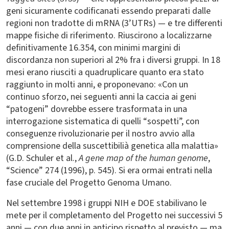
geni sicuramente codificanati essendo preparati dalle
regioni non tradotte di mRNA (3’UTRs) — e tre differenti
mappe fisiche di riferimento. Riuscirono a localizzarne
definitivamente 16.354, con minimi margini di
discordanza non superiori al 2% fra i diversi gruppi. In 18
mesi erano riusciti a quadruplicare quanto era stato
raggiunto in molti anni, e proponevano: «Con un
continuo sforzo, nei seguenti anni la caccia ai geni
“patogeni” dovrebbe essere trasformata in una
interrogazione sistematica di quelli “sospetti”, con
conseguenze rivoluzionarie per il nostro avvio alla
comprensione della suscettibilià genetica alla malattia»
(G.D. Schuler et al.,
A gene map of the human genome
,
“Science” 274 (1996), p. 545). Si era ormai entrati nella
fase cruciale del Progetto Genoma Umano.
Nel settembre 1998 i gruppi NIH e DOE stabilivano le
mete per il completamento del Progetto nei successivi 5
anni — con due anni in anticipo rispetto al previsto — ma