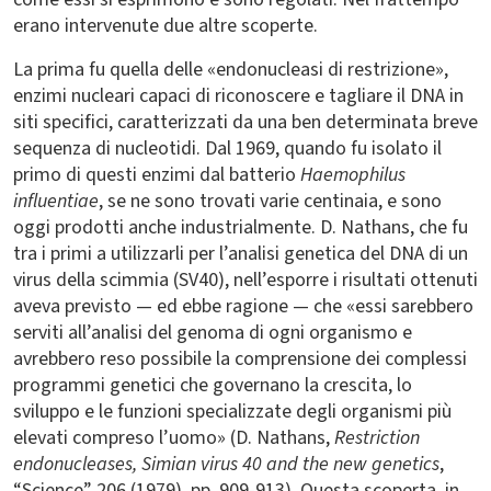
erano intervenute due altre scoperte.
La prima fu quella delle «endonucleasi di restrizione»,
enzimi nucleari capaci di riconoscere e tagliare il DNA in
siti specifici, caratterizzati da una ben determinata breve
sequenza di nucleotidi. Dal 1969, quando fu isolato il
primo di questi enzimi dal batterio
Haemophilus
influentiae
, se ne sono trovati varie centinaia, e sono
oggi prodotti anche industrialmente. D. Nathans, che fu
tra i primi a utilizzarli per l’analisi genetica del DNA di un
virus della scimmia (SV40), nell’esporre i risultati ottenuti
aveva previsto — ed ebbe ragione — che «essi sarebbero
serviti all’analisi del genoma di ogni organismo e
avrebbero reso possibile la comprensione dei complessi
programmi genetici che governano la crescita, lo
sviluppo e le funzioni specializzate degli organismi più
elevati compreso l’uomo» (D. Nathans,
Restriction
endonucleases, Simian virus 40 and the new genetics
,
“Science” 206 (1979), pp. 909-913). Questa scoperta, in