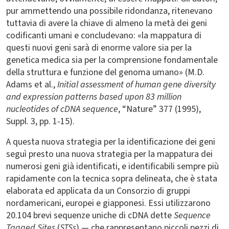
pur ammettendo una possibile ridondanza, ritenevano
tuttavia di avere la chiave di almeno la metà dei geni
codificanti umani e concludevano: «la mappatura di
questi nuovi geni sarà di enorme valore sia per la
genetica medica sia per la comprensione fondamentale
della struttura e funzione del genoma umano» (M.D.
Adams et al.,
Initial assessment of human gene diversity
and expression patterns based upon 83 million
nucleotides of cDNA sequence
, “Nature” 377 (1995),
Suppl. 3, pp. 1-15).
A questa nuova strategia per la identificazione dei geni
seguì presto una nuova strategia per la mappatura dei
numerosi geni già identificati, e identificabili sempre più
rapidamente con la tecnica sopra delineata, che è stata
elaborata ed applicata da un Consorzio di gruppi
nordamericani, europei e giapponesi. Essi utilizzarono
20.104 brevi sequenze uniche di cDNA dette
Sequence
Tagged Sites
(
STSs
) — che rappresentano piccoli pezzi di