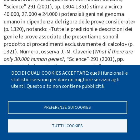
“Science” 291 (2001), pp. 1304-1351) stima a «circa
40.000, 27.000 e 24.000 i potenziali geni nel genoma
umano in dipendenza del rigore delle prove considerate»
(p. 1320), notando: «Tutte le predizioni e descrizioni dei
geni e le prove associate che presentiamo sono il
prodotto di procedimenti esclusivamente di calcolo» (p.
1321). Numero, osserva J.-M. Claverie (
What if there are
only 30.000 human genes?
, “Science” 291 (2001), pp.
1255-1257) che potrebbe essere meraviglia — se si
DECIDI QUALI COOKIES ACCETTARE: quelli funzionali e
considera il numero dei geni di un vermiciattolo di circa
statistici servono per dare un migliore servizio agli
900 cellule, il
Caenorhabditis elegans
, che ne ha circa
utenti. Questo sito non contiene pubblicità.
20.000 e della
Drosophila
che ne ha circa 14.000 — per
l’apparente sproporzione rispetto alla complessità
dell’organismo umano. Ma, ricordando che i geni non
PREFERENZE SUI COOKIES
sono espressi indipendentemente tra loro, indica come
«un semplice modello matematico può illustrare come
TUTTI I COOKIES
un relativamente piccolo numero di geni può essere
sufficiente a generare una elevata complessità