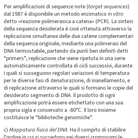
Per amplificazioni di sequenze note (
target sequences
)
dal 1987 è disponibile un metodo enzimatico
in vitro
detto «reazione polimerasica a catena» (PCR). La sintesi
della sequenza desiderata è cioè ottenuta attraverso la
replicazione simultanea delle due catene complementari
della sequenza originale, mediante una polimerasi del
DNA termostabile, partendo da punti ben definiti detti
“primers”; replicazione che viene ripetuta in una serie
automaticamente controllata di cicli successivi, durante
i quali si susseguono regolari variazioni di temperatura
per le diverse fasi di denaturazione, di inanellamento, e
di replicazione attraverso le quali si formano le copie del
desiderato segmento di DNA. Il prodotto di ogni
amplificazione potrà essere etichettato con una sua
propria sigla e conservato a -80°C. Il loro insieme
costituisce le “biblioteche genomiche”.
c)
Mappatura fisica del DNA
. Ha il compito di stabilire
l’ordine in cui si succedono nei diversi cromosomi le