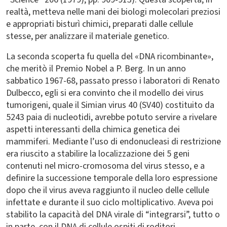
realtà, metteva nelle mani dei biologi molecolari preziosi
e appropriati bisturì chimici, preparati dalle cellule
stesse, per analizzare il materiale genetico.
La seconda scoperta fu quella del «DNA ricombinante»,
che meritò il Premio Nobel a P. Berg. In un anno
sabbatico 1967-68, passato presso i laboratori di Renato
Dulbecco, egli si era convinto che il modello dei virus
tumorigeni, quale il Simian virus 40 (SV40) costituito da
5243 paia di nucleotidi, avrebbe potuto servire a rivelare
aspetti interessanti della chimica genetica dei
mammiferi. Mediante l’uso di endonucleasi di restrizione
era riuscito a stabilire la localizzazione dei 5 geni
contenuti nel micro-cromosoma del virus stesso, e a
definire la successione temporale della loro espressione
dopo che il virus aveva raggiunto il nucleo delle cellule
infettate e durante il suo ciclo moltiplicativo. Aveva poi
stabilito la capacità del DNA virale di “integrarsi”, tutto o
in parte, con il DNA di cellule ospiti di roditori,