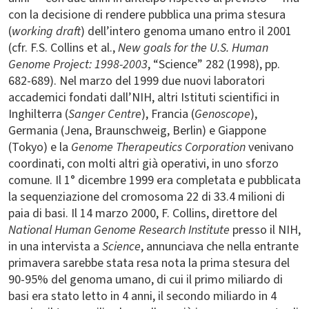
con la decisione di rendere pubblica una prima stesura
(
working draft
) dell’intero genoma umano entro il 2001
(cfr. F.S. Collins et al.,
New goals for the U.S. Human
Genome Project: 1998-2003
, “Science” 282 (1998), pp.
682-689). Nel marzo del 1999 due nuovi laboratori
accademici fondati dall’NIH, altri Istituti scientifici in
Inghilterra (
Sanger Centre
), Francia (
Genoscope
),
Germania (Jena, Braunschweig, Berlin) e Giappone
(Tokyo) e la
Genome Therapeutics Corporation
venivano
coordinati, con molti altri già operativi, in uno sforzo
comune. Il 1° dicembre 1999 era completata e pubblicata
la sequenziazione del cromosoma 22 di 33.4 milioni di
paia di basi. Il 14 marzo 2000, F. Collins, direttore del
National Human Genome Research Institute
presso il NIH,
in una intervista a
Science
, annunciava che nella entrante
primavera sarebbe stata resa nota la prima stesura del
90-95% del genoma umano, di cui il primo miliardo di
basi era stato letto in 4 anni, il secondo miliardo in 4