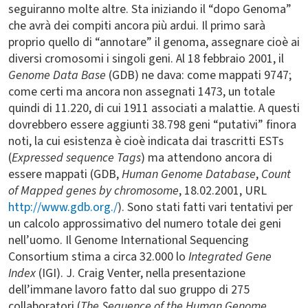
seguiranno molte altre. Sta iniziando il “dopo Genoma”
che avrà dei compiti ancora più ardui. Il primo sarà
proprio quello di “annotare” il genoma, assegnare cioè ai
diversi cromosomi i singoli geni. Al 18 febbraio 2001, il
Genome Data Base
(GDB) ne dava: come mappati 9747;
come certi ma ancora non assegnati 1473, un totale
quindi di 11.220, di cui 1911 associati a malattie. A questi
dovrebbero essere aggiunti 38.798 geni “putativi” finora
noti, la cui esistenza è cioè indicata dai trascritti ESTs
(
Expressed sequence Tags
) ma attendono ancora di
essere mappati (GDB,
Human Genome Database
,
Count
of Mapped genes by chromosome
, 18.02.2001, URL
http://www.gdb.org./
). Sono stati fatti vari tentativi per
un calcolo approssimativo del numero totale dei geni
nell’uomo. Il Genome International Sequencing
Consortium stima a circa 32.000 lo
Integrated Gene
Index
(IGI). J. Craig Venter, nella presentazione
dell’immane lavoro fatto dal suo gruppo di 275
collaboratori (
The Sequence of the Human Genome
,