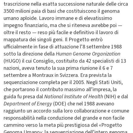
trascrizione nella esatta successione naturale delle circa
3500 milioni paia di basi che costituiscono il genoma
umano aploide. Lavoro immane e di elevatissimo
impegno finanziario, ma che si riteneva avrebbe poi —
oltre il resto — reso più facile e definitivo il lavoro di
mappatura dei singoli geni. Il Progetto entrò
ufficialmente in fase di attuazione l’8 settembre 1988
sotto la direzione della
Human Genome Organization
(HUGO) il cui Consiglio, costituito da 42 specialisti di 13
nazioni, aveva tenuto la sua prima riunione il 6 e 7
settembre a Montraux in Svizzera. Era prevista la
sequenziazione completa per il 2005. Negli Stati Uniti,
che portarono il contributo massimo all’impresa, la
guida fu presa dal
National Institute of Health
(NIH) e dal
Department of Energy
(DOE) che nel 1988 avevano
raggiunto un accordo sulla loro collaborazione e comune
responsabilità nella conduzione del grande e non facile
cammino verso la meta più prestigiosa del «Progetto
Genoma Umano»: la sequenziazione dell’intero genoma