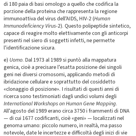
di 180 paia di basi omologo a quello che codifica la
porzione della proteina che rappresenta la regione
immunoattiva del virus dell’AIDS, HIV-2 (
Human
Immunodeficiency Virus
-2). Questo polipeptide sintetico,
capace di reagire molto elettivamente con gli anticorpi
presenti nel siero di soggetti infetti, ne permette
l’identificazione sicura.
e)
Uomo
. Dal 1973 al 1989 si puntò alla mappatura
genica, cioè a precisare l’esatta posizione dei singoli
geni nei diversi cromosomi, applicando metodi di
ibridazione cellulare e soprattutto del cosiddetto
«clonaggio di posizione». I risultati di questi anni di
ricerca sono testimoniati dagli undici volumi degli
International Workshops on Human Gene Mapping
.
All’agosto del 1989 erano circa 3750 i frammenti di DNA
— di cui 1677 codificanti, cioè «geni» — localizzati nel
genoma umano: piccolo numero, in realtà, ma passo
notevole, date le incertezze e difficoltà degli inizi di vie