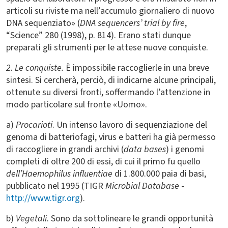
articoli su riviste ma nell’accumulo giornaliero di nuovo
DNA sequenziato» (
DNA sequencers’ trial by fire
,
“Science” 280 (1998), p. 814). Erano stati dunque
preparati gli strumenti per le attese nuove conquiste.
2. Le conquiste.
È impossibile raccoglierle in una breve
sintesi. Si cercherà, perciò, di indicarne alcune principali,
ottenute su diversi fronti, soffermando l’attenzione in
modo particolare sul fronte «Uomo».
a)
Procarioti
. Un intenso lavoro di sequenziazione del
genoma di batteriofagi, virus e batteri ha già permesso
di raccogliere in grandi archivi (
data bases
) i genomi
completi di oltre 200 di essi, di cui il primo fu quello
dell’Haemophilus influentiae
di 1.800.000 paia di basi,
pubblicato nel 1995 (TIGR
Microbial Database
-
http://www.tigr.org
).
b)
Vegetali
. Sono da sottolineare le grandi opportunità