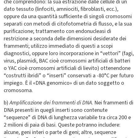
che comprendono: la sua estrazione dalle cellule di un
dato tessuto (linfociti, amniociti, fibroblasti, ecc.),
oppure da una quantità sufficiente di singoli cromosomi
separati con metodi di citofotometria di flusso, e la sua
purificazione; trattamento con endonucleasi di
restrizione a seconda delle dimensioni desiderate dei
frammenti; utilizzo immediato di questi a scopi
diagnostici, oppure loro incorporazione in “vettori” (fagi,
virus, plasmidi, BAC cioè cromosomi artificiali di batteri
o YAC cioè cromosomi artificiali di lievito) ottenendone
“costrutti ibridi” o “inserti” conservati a -80°C per futuro
impiego. È il «DNA genomico» di un dato soggetto o
cromosoma.
b)
Amplificazione dei frammenti di DNA
. Nei frammenti di
DNA presenti in quegli inserti sono contenute
“sequenze” di DNA di lunghezza variabile tra circa 200 e
2 milioni di paia di basi. Queste potranno includere:
alcune, geni interi o parte di geni; altre, sequenze