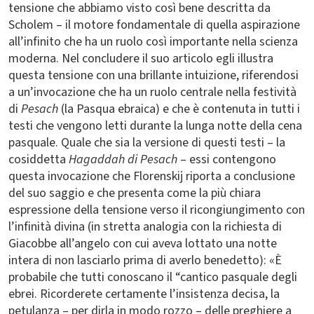
tensione che abbiamo visto così bene descritta da
Scholem – il motore fondamentale di quella aspirazione
all’infinito che ha un ruolo così importante nella scienza
moderna. Nel concludere il suo articolo egli illustra
questa tensione con una brillante intuizione, riferendosi
a un’invocazione che ha un ruolo centrale nella festività
di
Pesach
(la Pasqua ebraica) e che è contenuta in tutti i
testi che vengono letti durante la lunga notte della cena
pasquale. Quale che sia la versione di questi testi – la
cosiddetta
Hagaddah di Pesach
– essi contengono
questa invocazione che Florenskij riporta a conclusione
del suo saggio e che presenta come la più chiara
espressione della tensione verso il ricongiungimento con
l’infinità divina (in stretta analogia con la richiesta di
Giacobbe all’angelo con cui aveva lottato una notte
intera di non lasciarlo prima di averlo benedetto): «È
probabile che tutti conoscano il “cantico pasquale degli
ebrei. Ricorderete certamente l’insistenza decisa, la
petulanza – per dirla in modo rozzo – delle preghiere a