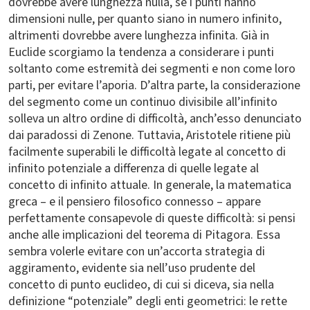
dovrebbe avere lunghezza nulla, se i punti hanno
dimensioni nulle, per quanto siano in numero infinito,
altrimenti dovrebbe avere lunghezza infinita. Già in
Euclide scorgiamo la tendenza a considerare i punti
soltanto come estremità dei segmenti e non come loro
parti, per evitare l’aporia. D’altra parte, la considerazione
del segmento come un continuo divisibile all’infinito
solleva un altro ordine di difficoltà, anch’esso denunciato
dai paradossi di Zenone. Tuttavia, Aristotele ritiene più
facilmente superabili le difficoltà legate al concetto di
infinito potenziale a differenza di quelle legate al
concetto di infinito attuale. In generale, la matematica
greca – e il pensiero filosofico connesso – appare
perfettamente consapevole di queste difficoltà: si pensi
anche alle implicazioni del teorema di Pitagora. Essa
sembra volerle evitare con un’accorta strategia di
aggiramento, evidente sia nell’uso prudente del
concetto di punto euclideo, di cui si diceva, sia nella
definizione “potenziale” degli enti geometrici: le rette