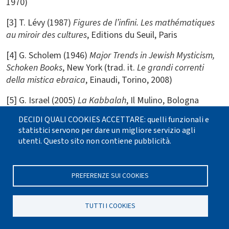
1970)
[3] T. Lévy (1987)
Figures de l’infini. Les mathématiques
au miroir des cultures
, Editions du Seuil, Paris
[4] G. Scholem (1946)
Major Trends in Jewish Mysticism,
Schoken Books
, New York (trad. it.
Le grandi correnti
della mistica ebraica
, Einaudi, Torino, 2008)
[5] G. Israel (2005)
La Kabbalah
, Il Mulino, Bologna
DECIDI QUALI COOKIES ACCETTARE: quelli funzionali e
[6] G. Israel (1993)
L’Ebraismo e il pensiero scientifico: il
statistici servono per dare un migliore servizio agli
caso della Kabbalah
, Prometheus, 15 (Le religioni di
utenti. Questo sito non contiene pubblicità.
Abramo e la scienza), pp. 7- 40
[7] E. Husserl (1959)
Die Krisis der europäischen
PREFERENZE SUI COOKIES
Wissenschaft un die transzendentale Phänomenologi
e,
Martinus Nijhoff, Aja (trad. it.
La crisi delle scienze
europee e la fenomenologia trascendentale
, Il
TUTTI I COOKIES
Saggiatore, Milano, 1961)