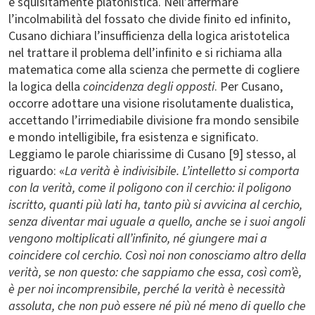
è squisitamente platonistica. Nell’affermare
l’incolmabilità del fossato che divide finito ed infinito,
Cusano dichiara l’insufficienza della logica aristotelica
nel trattare il problema dell’infinito e si richiama alla
matematica come alla scienza che permette di cogliere
la logica della
coincidenza degli opposti
. Per Cusano,
occorre adottare una visione risolutamente dualistica,
accettando l’irrimediabile divisione fra mondo sensibile
e mondo intelligibile, fra esistenza e significato.
Leggiamo le parole chiarissime di Cusano [9] stesso, al
riguardo: «
La verità è indivisibile. L’intelletto si comporta
con la verità, come il poligono con il cerchio: il poligono
iscritto, quanti più lati ha, tanto più si avvicina al cerchio,
senza diventar mai uguale a quello, anche se i suoi angoli
vengono moltiplicati all’infinito, né giungere mai a
coincidere col cerchio. Così noi non conosciamo altro della
verità, se non questo: che sappiamo che essa, così com’è,
è per noi incomprensibile, perché la verità è necessità
assoluta, che non può essere né più né meno di quello che