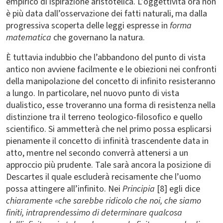
empirico di ispirazione aristotelica. L’oggettività ora non
è più data dall’osservazione dei fatti naturali, ma dalla
progressiva scoperta delle leggi espresse in
forma
matematica
che governano la natura.
È tuttavia indubbio che l’abbandono del punto di vista
antico non avviene facilmente e le obiezioni nei confronti
della manipolazione del concetto di infinito resisteranno
a lungo. In particolare, nel nuovo punto di vista
dualistico, esse troveranno una forma di resistenza nella
distinzione tra il terreno teologico-filosofico e quello
scientifico. Si ammetterà che nel primo possa esplicarsi
pienamente il concetto di infinità trascendente data in
atto, mentre nel secondo converrà attenersi a un
approccio più prudente. Tale sarà ancora la posizione di
Descartes il quale escluderà recisamente che l’uomo
possa attingere all’infinito. Nei
Principia
[8] egli dice
chiaramente «
che sarebbe ridicolo che noi, che siamo
finiti, intraprendessimo di determinare qualcosa