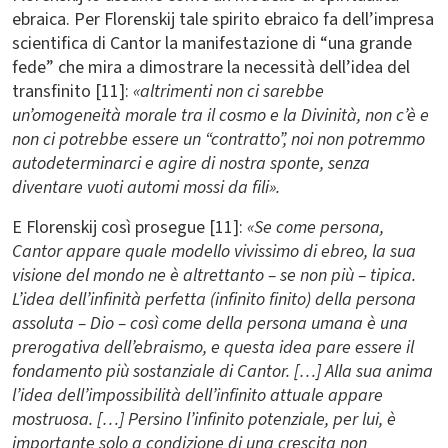
ebraica. Per Florenskij tale spirito ebraico fa dell’impresa
scientifica di Cantor la manifestazione di “una grande
fede” che mira a dimostrare la necessità dell’idea del
transfinito [11]:
«altrimenti non ci sarebbe
un’omogeneità morale tra il cosmo e la Divinità, non c’è e
non ci potrebbe essere un “contratto”, noi non potremmo
autodeterminarci e agire di nostra sponte, senza
diventare vuoti automi mossi da fili».
E Florenskij così prosegue [11]:
«Se come persona,
Cantor appare quale modello vivissimo di ebreo, la sua
visione del mondo ne è altrettanto – se non più – tipica.
L’idea dell’infinità perfetta (infinito finito) della persona
assoluta – Dio – così come della persona umana è una
prerogativa dell’ebraismo, e questa idea pare essere il
fondamento più sostanziale di Cantor. […] Alla sua anima
l’idea dell’impossibilità dell’infinito attuale appare
mostruosa. […] Persino l’infinito potenziale, per lui, è
importante solo a condizione di una crescita non