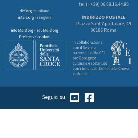
tel (++39) 06.68.16.44.88
disf.org
in Italiano
INDIRIZZO POSTALE
inters.org
in English
Piazza Sant'Apollinare, 49
00186 Roma
info@disf.org
-
edu@disf.org
Preferenze cookies
In collaborazione
con il Servizio
nazionale della CEI
per il progetto
culturale e sostenuto
con i fondi dell’8xmille alla Chiesa
cattolica
Seguici su