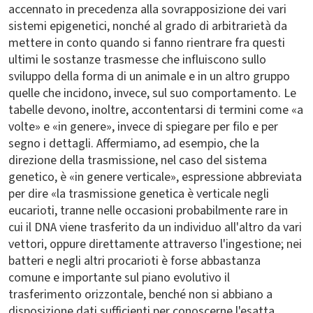
accennato in precedenza alla sovrapposizione dei vari
sistemi epigenetici, nonché al grado di arbitrarietà da
mettere in conto quando si fanno rientrare fra questi
ultimi le sostanze trasmesse che influiscono sullo
sviluppo della forma di un animale e in un altro gruppo
quelle che incidono, invece, sul suo comportamento. Le
tabelle devono, inoltre, accontentarsi di termini come «a
volte» e «in genere», invece di spiegare per filo e per
segno i dettagli. Affermiamo, ad esempio, che la
direzione della trasmissione, nel caso del sistema
genetico, è «in genere verticale», espressione abbreviata
per dire «la trasmissione genetica è verticale negli
eucarioti, tranne nelle occasioni probabilmente rare in
cui il DNA viene trasferito da un individuo all'altro da vari
vettori, oppure direttamente attraverso l'ingestione; nei
batteri e negli altri procarioti è forse abbastanza
comune e importante sul piano evolutivo il
trasferimento orizzontale, benché non si abbiano a
disposizione dati sufficienti per conoscerne l'esatta