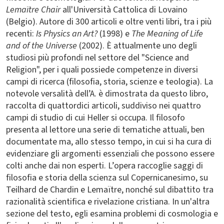
Lemaïtre Chair
all'Università Cattolica di Lovaino
(Belgio). Autore di 300 articoli e oltre venti libri, tra i più
recenti:
Is Physics an Art?
(1998) e
The Meaning of Life
and of the Universe
(2002). È attualmente uno degli
studiosi più profondi nel settore del "Science and
Religion", per i quali possiede competenze in diversi
campi di ricerca (filosofia, storia, scienze e teologia). La
notevole versalità dell’A. è dimostrata da questo libro,
raccolta di quattordici articoli, suddiviso nei quattro
campi di studio di cui Heller si occupa. Il filosofo
presenta al lettore una serie di tematiche attuali, ben
documentate ma, allo stesso tempo, in cui si ha cura di
evidenziare gli argomenti essenziali che possono essere
colti anche dai non esperti. L’opera raccoglie saggi di
filosofia e storia della scienza sul Copernicanesimo, su
Teilhard de Chardin e Lemaïtre, nonché sul dibattito tra
razionalità scientifica e rivelazione cristiana. In un'altra
sezione del testo, egli esamina problemi di cosmologia e