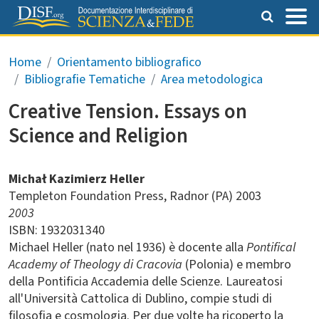
Salta al contenuto principale
Briciole di pane
Home
Orientamento bibliografico
Bibliografie Tematiche
Area metodologica
Creative Tension. Essays on
Science and Religion
Michał Kazimierz Heller
Templeton Foundation Press
Radnor (PA)
2003
2003
ISBN: 1932031340
Michael Heller (nato nel 1936) è docente alla
Pontifical
Academy of Theology di Cracovia
(Polonia) e membro
della Pontificia Accademia delle Scienze. Laureatosi
all'Università Cattolica di Dublino, compie studi di
filosofia e cosmologia. Per due volte ha ricoperto la