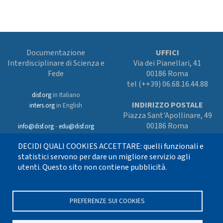
Documentazione
UFFICI
Interdisciplinare di Scienza e
Via dei Pianellari, 41
Fede
00186 Roma
tel (++39) 06.68.16.44.88
disf.org
in Italiano
INDIRIZZO POSTALE
inters.org
in English
Piazza Sant'Apollinare, 49
00186 Roma
info@disf.org
-
edu@disf.org
Preferenze cookies
DECIDI QUALI COOKIES ACCETTARE: quelli funzionali e
In collaborazione
con il Servizio
statistici servono per dare un migliore servizio agli
nazionale della CEI
utenti. Questo sito non contiene pubblicità.
per il progetto
culturale e sostenuto
con i fondi dell’8xmille alla Chiesa
cattolica
PREFERENZE SUI COOKIES