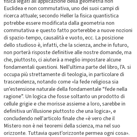
fisica legati all'applicazione della geometria non
Euclidea e non commutativa, uno dei suoi campi di
ricerca attuale; secondo Heller la fisica quantistica
potrebbe essere modificata dalla geometria non
commutativa e questo fatto porterebbe a nuove nozioni
di spazio-tempo, causalità e vuoto, ecc. La posizione
dello studioso è, infatti, che la scienza, anche in futuro,
non porterà risposte definitive alle nostre domande, ma
che, piuttosto, ci aiuterà a meglio impostare alcune
fondamentali questioni. Nell'ultima parte del libro, l’A. si
occupa più strettamente di teologia, in particolare di
trascendenza, notando come «la fede religiosa sia
un'estensione naturale della fondamentale “fede nella
ragione”. Un logica che fosse soltanto un prodotto di
cellule grigie e che morisse assieme a loro, sarebbe in
definitiva un'illusione piuttosto che una logica», e
concludendo nell'articolo finale che «è vero che il
Mistero non è nei teoremi della scienza, ma nel suo
orizzonte. Tuttavia quest'orizzonte permea ogni cosa».