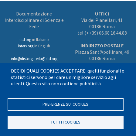
Documentazione
UFFICI
Interdisciplinare di Scienza e
Via dei Pianellari, 41
Fede
00186 Roma
tel (++39) 06.68.16.44.88
disf.org
in Italiano
INDIRIZZO POSTALE
inters.org
in English
Piazza Sant'Apollinare, 49
00186 Roma
info@disf.org
-
edu@disf.org
Preferenze cookies
DECIDI QUALI COOKIES ACCETTARE: quelli funzionali e
In collaborazione
con il Servizio
statistici servono per dare un migliore servizio agli
nazionale della CEI
utenti. Questo sito non contiene pubblicità.
per il progetto
culturale e sostenuto
con i fondi dell’8xmille alla Chiesa
cattolica
PREFERENZE SUI COOKIES
TUTTI I COOKIES
Seguici su