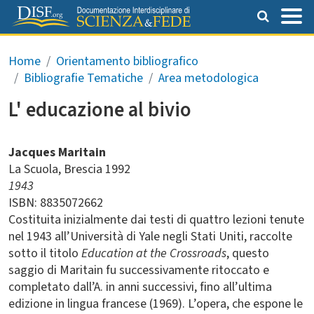
Salta al contenuto principale
Briciole di pane
Home
Orientamento bibliografico
Bibliografie Tematiche
Area metodologica
L' educazione al bivio
Jacques Maritain
La Scuola
Brescia
1992
1943
ISBN: 8835072662
Costituita inizialmente dai testi di quattro lezioni tenute
nel 1943 all’Università di Yale negli Stati Uniti, raccolte
sotto il titolo
Education at the Crossroads
, questo
saggio di Maritain fu successivamente ritoccato e
completato dall’A. in anni successivi, fino all’ultima
edizione in lingua francese (1969). L’opera, che espone le