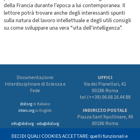
della Francia durante l’epoca a lui contemporanea. Il
lettore potrà trovare anche degli interessanti spunti
sulla natura del lavoro intellettuale e degli utili consigli
su come sviluppare una vera “vita dell’intelligenza”.
Documentazione
UFFICI
Interdisciplinare di Scienza e
Via dei Pianellari, 41
Fede
00186 Roma
tel (++39) 06.68.16.44.88
disf.org
in Italiano
INDIRIZZO POSTALE
inters.org
in English
Piazza Sant'Apollinare, 49
00186 Roma
info@disf.org
-
edu@disf.org
Preferenze cookies
DECIDI QUALI COOKIES ACCETTARE: quelli funzionali e
In collaborazione