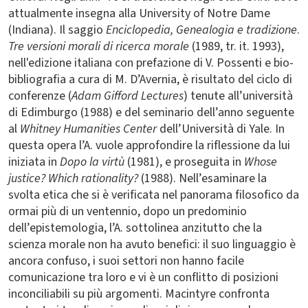
attualmente insegna alla University of Notre Dame
(Indiana). Il saggio
Enciclopedia, Genealogia e tradizione
.
Tre versioni morali di ricerca morale
(1989, tr. it. 1993),
nell'edizione italiana con prefazione di V. Possenti e bio-
bibliografia a cura di M. D’Avernia, è risultato del ciclo di
conferenze (
Adam Gifford Lectures
) tenute all’università
di Edimburgo (1988) e del seminario dell’anno seguente
al
Whitney Humanities Center
dell’Università di Yale. In
questa opera l’A. vuole approfondire la riflessione da lui
iniziata in
Dopo la virtù
(1981), e proseguita in
Whose
justice? Which rationality?
(1988). Nell’esaminare la
svolta etica che si è verificata nel panorama filosofico da
ormai più di un ventennio, dopo un predominio
dell’epistemologia, l’A. sottolinea anzitutto che la
scienza morale non ha avuto benefici: il suo linguaggio è
ancora confuso, i suoi settori non hanno facile
comunicazione tra loro e vi è un conflitto di posizioni
inconciliabili su più argomenti. Macintyre confronta