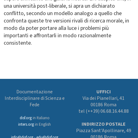
una università post-liberale, si apra un dichiarato
conflitto, secondo un modello analogo a quello che
confronta queste tre versioni rivali di ricerca morale, in
modo da poter portare alla luce i problemi più
importanti e affrontarli in modo razionalmente
consistente.
Documentazione
UFFICI
Interdisciplinare di Scienza e
Via dei Pianellari, 41
Fede
00186 Roma
tel (++39) 06.68.16.44.88
disf.org
in Italiano
INDIRIZZO POSTALE
inters.org
in English
Piazza Sant'Apollinare, 49
00186 Roma
info@disf.org
-
edu@disf.org