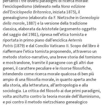
pertanto i tre diversi paradigmi di ricerca morale:
l’enciclopedismo (delineato nella
Nona edizione
dell’Enciclopedia Britannica
, iniziata 1875), il
genealogismo (elaborato da F. Nietzsche in
Genealogia
della morale
, 1887) e la versione della tradizione
classica, elaborata da Aristotele (argomento oggetto
del saggio del 1981), ripresa nell’etica tomista e
riportata in primo piano dall’enciclica
Aeternis
Patris
(1879) e dal Concilio Vaticano II. Scopo del libro è
riaffermare l’etica tomista proponendo, attraverso un
metodo storico-narrativo, una breve storia del tomismo
e mostrandone, tramite il paragone con gli altri due
generi, il carattere peculiare e le risorse filosofiche,
intendendo come ricerca morale qualcosa di ben più
ampio di una filosofia morale, in quanto aperta anche
alla storia, alla letteratura, all’antropologia e alla
sociologia. La critica del filosofo ai due primi paradigmi,
volta anzitutto contro la teoria morale dell’illuminismo,
e poi contro il metodo nietzschiano genealogico