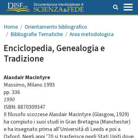
Salta al contenuto principale
Briciole di pane
Home
Orientamento bibliografico
Bibliografie Tematiche
Area metodologica
Enciclopedia, Genealogia e
Tradizione
Alasdair Macintyre
Massimo
Milano
1993
pp. 336
1990
ISBN: 8870309347
Il filosofo scozzese Alasdair Macintyre (Glasgow, 1929)
ha compiuto i suoi studi in Gran Bretagna (Manchester)
e ha insegnato prima all’Università di Leeds e poi a
Oxford. Negli anni ’70 si trasferisce negli Stati Uniti dove