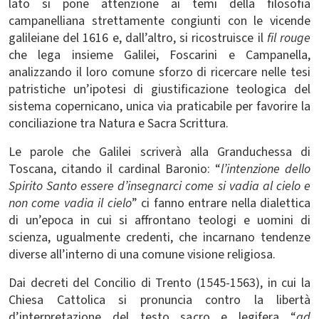
lato si pone attenzione ai temi della filosofia
campanelliana strettamente congiunti con le vicende
galileiane del 1616 e, dall’altro, si ricostruisce il
fil rouge
che lega insieme Galilei, Foscarini e Campanella,
analizzando il loro comune sforzo di ricercare nelle tesi
patristiche un’ipotesi di giustificazione teologica del
sistema copernicano, unica via praticabile per favorire la
conciliazione tra Natura e Sacra Scrittura.
Le parole che Galilei scriverà alla Granduchessa di
Toscana, citando il cardinal Baronio: “
l’intenzione dello
Spirito Santo essere d’insegnarci come si vadia al cielo e
non come vadia il cielo
” ci fanno entrare nella dialettica
di un’epoca in cui si affrontano teologi e uomini di
scienza, ugualmente credenti, che incarnano tendenze
diverse all’interno di una comune visione religiosa.
Dai decreti del Concilio di Trento (1545-1563), in cui la
Chiesa Cattolica si pronuncia contro la libertà
d’interpretazione del testo sacro e legifera “
ad