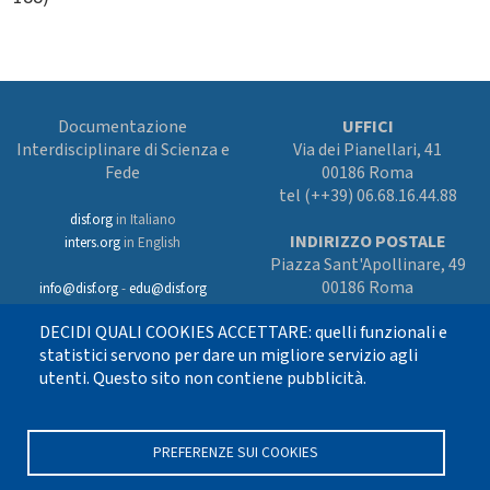
Documentazione
UFFICI
Interdisciplinare di Scienza e
Via dei Pianellari, 41
Fede
00186 Roma
tel (++39) 06.68.16.44.88
disf.org
in Italiano
INDIRIZZO POSTALE
inters.org
in English
Piazza Sant'Apollinare, 49
00186 Roma
info@disf.org
-
edu@disf.org
Preferenze cookies
DECIDI QUALI COOKIES ACCETTARE: quelli funzionali e
In collaborazione
con il Servizio
statistici servono per dare un migliore servizio agli
nazionale della CEI
utenti. Questo sito non contiene pubblicità.
per il progetto
culturale e sostenuto
con i fondi dell’8xmille alla Chiesa
cattolica
PREFERENZE SUI COOKIES