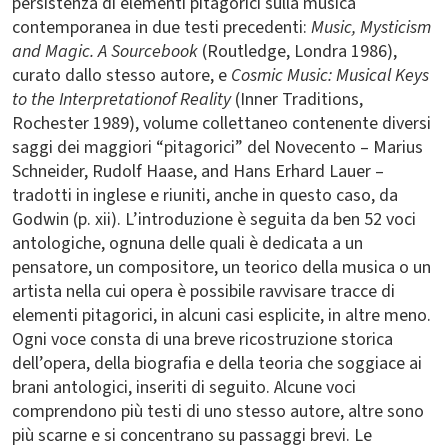
persistenza di elementi pitagorici sulla musica
contemporanea in due testi precedenti:
Music, Mysticism
and Magic. A Sourcebook
(Routledge, Londra 1986),
curato dallo stesso autore, e
Cosmic Music: Musical Keys
to the Interpretationof Reality
(Inner Traditions,
Rochester 1989), volume collettaneo contenente diversi
saggi dei maggiori “pitagorici” del Novecento – Marius
Schneider, Rudolf Haase, and Hans Erhard Lauer –
tradotti in inglese e riuniti, anche in questo caso, da
Godwin (p. xii). L’introduzione è seguita da ben 52 voci
antologiche, ognuna delle quali è dedicata a un
pensatore, un compositore, un teorico della musica o un
artista nella cui opera è possibile ravvisare tracce di
elementi pitagorici, in alcuni casi esplicite, in altre meno.
Ogni voce consta di una breve ricostruzione storica
dell’opera, della biografia e della teoria che soggiace ai
brani antologici, inseriti di seguito. Alcune voci
comprendono più testi di uno stesso autore, altre sono
più scarne e si concentrano su passaggi brevi. Le