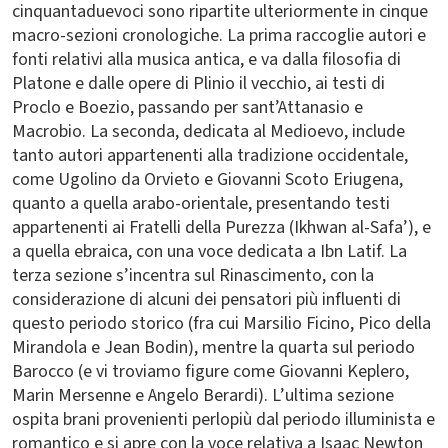
cinquantaduevoci sono ripartite ulteriormente in cinque
macro-sezioni cronologiche. La prima raccoglie autori e
fonti relativi alla musica antica, e va dalla filosofia di
Platone e dalle opere di Plinio il vecchio, ai testi di
Proclo e Boezio, passando per sant’Attanasio e
Macrobio. La seconda, dedicata al Medioevo, include
tanto autori appartenenti alla tradizione occidentale,
come Ugolino da Orvieto e Giovanni Scoto Eriugena,
quanto a quella arabo-orientale, presentando testi
appartenenti ai Fratelli della Purezza (Ikhwan al-Safa’), e
a quella ebraica, con una voce dedicata a Ibn Latif. La
terza sezione s’incentra sul Rinascimento, con la
considerazione di alcuni dei pensatori più influenti di
questo periodo storico (fra cui Marsilio Ficino, Pico della
Mirandola e Jean Bodin), mentre la quarta sul periodo
Barocco (e vi troviamo figure come Giovanni Keplero,
Marin Mersenne e Angelo Berardi). L’ultima sezione
ospita brani provenienti perlopiù dal periodo illuminista e
romantico e si apre con la voce relativa a Isaac Newton