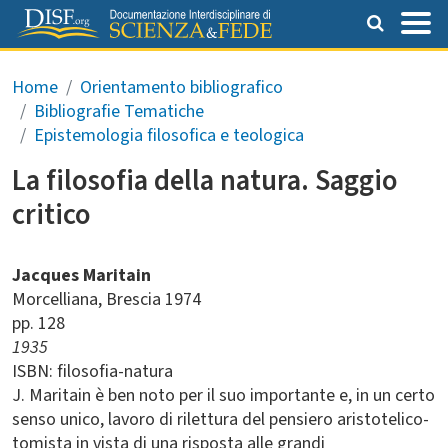
Salta al contenuto principale
Briciole di pane
Home
Orientamento bibliografico
Bibliografie Tematiche
Epistemologia filosofica e teologica
La filosofia della natura. Saggio
critico
Jacques Maritain
Morcelliana
Brescia
1974
pp. 128
1935
ISBN: filosofia-natura
J. Maritain è ben noto per il suo importante e, in un certo
senso unico, lavoro di rilettura del pensiero aristotelico-
tomista in vista di una risposta alle grandi