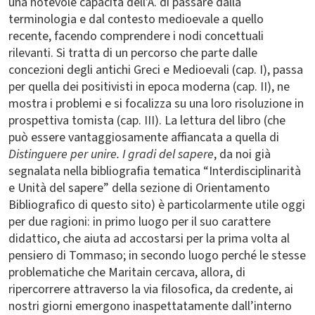
una notevole capacità dell’A. di passare dalla
terminologia e dal contesto medioevale a quello
recente, facendo comprendere i nodi concettuali
rilevanti. Si tratta di un percorso che parte dalle
concezioni degli antichi Greci e Medioevali (cap. I), passa
per quella dei positivisti in epoca moderna (cap. II), ne
mostra i problemi e si focalizza su una loro risoluzione in
prospettiva tomista (cap. III). La lettura del libro (che
può essere vantaggiosamente affiancata a quella di
Distinguere per unire. I gradi del sapere
, da noi già
segnalata nella bibliografia tematica “Interdisciplinarità
e Unità del sapere” della sezione di Orientamento
Bibliografico di questo sito) è particolarmente utile oggi
per due ragioni: in primo luogo per il suo carattere
didattico, che aiuta ad accostarsi per la prima volta al
pensiero di Tommaso; in secondo luogo perché le stesse
problematiche che Maritain cercava, allora, di
ripercorrere attraverso la via filosofica, da credente, ai
nostri giorni emergono inaspettatamente dall’interno