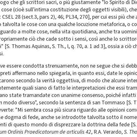
go che gli scrittori sacri, o più giustamente "lo Spirito di D
se (cioè sull'intima costituzione degli oggetti visibili), c
 20: CSEL 28 (sect.3, pars 2), 46; PL34, 270], per cui essi più 
o talvolta le cose con una qualche locuzione metaforica, o
riguardo a molte cose, nella vita quotidiana, anche tra uomi
opriamente ciò che cade sotto i sensi, così anche lo scrittor
si" [S. Thomas Aquinas, S. Th
.
, I, q. 70, a. 1 ad 3], ossia a ci
i.
 deve essere condotta strenuamente, non ne segue che si de
preti affermano nello spiegarla, in quanto essi, date le opinion
icarono secondo la verità oggettiva, di modo che alcune int
entemente quali siano di fatto le interpretazioni che essi tr
iano state tramandate con unanime consenso, poiché infatti "
e in modo diverso", secondo la sentenza di san Tommaso [S. T
verte: "Mi sembra cosa più sicura riguardo alle opinioni c
me dogma di fede, anche se introdotte talvolta sotto il nome
ienti di questo mondo di disprezzare la dottrina della fede [
m Ordinis Praedicatorum de articulis 42
, R.A. Verardo,
S. Th