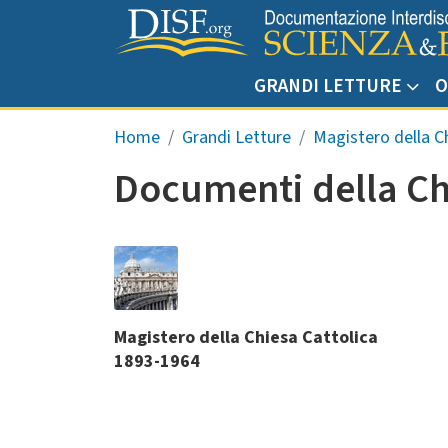
Salta al contenuto principale
GRANDI LETTURE
O
Briciole di pane
Home
Grandi Letture
Magistero della C
Documenti della Chi
Magistero della Chiesa Cattolica
1893-1964