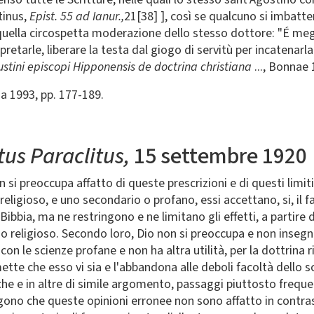
tinus,
Epist. 55 ad Ianur.,
21[38] ], così se qualcuno si imbatte
lla circospetta moderazione dello stesso dottore: "É megli
retarle, liberare la testa dal giogo di servitù per incatenarla 
gustini episcopi Hipponensis de doctrina christiana
..., Bonnae 
na 1993, pp. 177-189.
tus Paraclitus,
15 settembre 1920
 si preoccupa affatto di queste prescrizioni e di questi limit
ligioso, e uno secondario o profano, essi accettano, si, il fatt
Bibbia, ma ne restringono e ne limitano gli effetti, a partire 
e o religioso. Secondo loro, Dio non si preoccupa e non inseg
 con le scienze profane e non ha altra utilità, per la dottrina r
ette che esso vi sia e l'abbandona alle deboli facoltà dello scr
iche e in altre di simile argomento, passaggi piuttosto frequen
ngono che queste opinioni erronee non sono affatto in contras