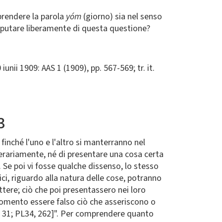
 prendere la parola
yóm
(giorno) sia nel senso
disputare liberamente di questa questione?
0 iunii 1909: AAS 1 (1909), pp. 567-569; tr. it.
3
finché l'uno e l'altro si manterranno nel
merariamente, né di presentare una cosa certa
]. Se poi vi fosse qualche dissenso, lo stesso
ci, riguardo alla natura delle cose, potranno
ere; ciò che poi presentassero nei loro
rgomento essere falso ciò che asseriscono o
 2), 31; PL34, 262]". Per comprendere quanto