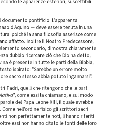
secondo le apparenze esteriori, suscettibili
l documento pontificio. L'apparenza
maso d'Aquino — deve essere tenuta in una
tura: poiché la sana filosofia asserisce come
ano affatto. Inoltre il Nostro Predecessore,
è l'elemento secondario, dimostra chiaramente
senza dubbio ricercare ciò che Dio ha detto,
ina è presente in tutte le parti della Bibbia,
 testo ispirato: "Sarebbe un errore molto
utore sacro stesso abbia potuto ingannarsi".
i Padri, quelli che ritengono che le parti
elativa
", come essi la chiamano, e sul modo
arole del Papa Leone XIII, il quale avrebbe
ome nell'ordine fisico gli scrittori sacri
i non perfettamente noti, li hanno riferiti
ltre essi non hanno citato le fonti delle loro