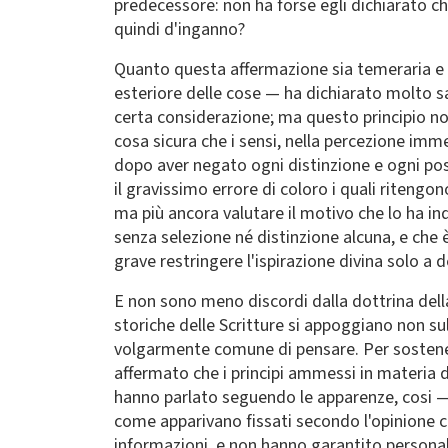
predecessore: non ha forse egli dichiarato che
quindi d'inganno?
Quanto questa affermazione sia temeraria e 
esteriore delle cose — ha dichiarato molto
certa considerazione; ma questo principio non
cosa sicura che i sensi, nella percezione imm
dopo aver negato ogni distinzione e ogni pos
il gravissimo errore di coloro i quali ritengo
ma più ancora valutare il motivo che lo ha indo
senza selezione né distinzione alcuna, e che 
grave restringere l'ispirazione divina solo a
E non sono meno discordi dalla dottrina della
storiche delle Scritture si appoggiano non sul
volgarmente comune di pensare. Per sostenere
affermato che i principi ammessi in materia d
hanno parlato seguendo le apparenze, cosi — 
come apparivano fissati secondo l'opinione com
informazioni, e non hanno garantito personalm