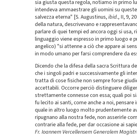
sia giusta questa regola, notiamo in primo luo
intendeva ammaestrare gli uomini su queste co
salvezza eterna" [S. Augustinus,
ibid.
, II, 9,
della natura, descrivevano e rappresentavan
parlare di quei tempi ed ancora oggi si usa, 
linguaggio viene espresso in primo luogo e pr
angelico) "si attenne a ciò che appare ai sen
in modo umano per farsi comprendere da ess
Dicendo che la difesa della sacra Scrittura
che i singoli padri e successivamente gli inter
tratta di cose fisiche non sempre forse giud
accettabili. Occorre perciò distinguere dilig
strettamente connesse con essa; quali poi s
fu lecito ai santi, come anche a noi, pensar
quale in altro luogo molto prudentemente av
ripugnano alla nostra fede, non asserirle co
contrarie alla fede, per dar occasione ai sap
Fr. Ioannem Vercellensem Generalem Magistru