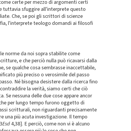
e come certe per mezzo di argomenti certi
e tuttavia sfuggire all'interprete questo
te. Che, se poi gli scrittori di scienze
ofia, l'interprete teologo domandi ai filosofi
uelle norme da noi sopra stabilite come
ritture, e che perciò nulla può ricavarsi dalla
Che, se qualche cosa sembrasse inaccettabile,
nificato più preciso o verosimile del passo
 passo. Né bisogna desistere dalla ricerca fino
ontraddire la verità, siamo certi che ciò
puta. Se nessuna delle due cose appare ancor
e che per lungo tempo furono oggetto di
ssi scritturali, non riguardanti precisamente
re una più acuta investigazione. Il tempo
[3
Esd
4,38]. E perciò, come non vi è alcuno
onfessava essere più le cose che non