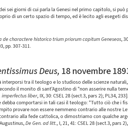
ei sei giorni di cui parla la Genesi nel primo capitolo, si può
roprio di un certo spazio di tempo, ed è lecito agli esegeti 
 de charactere historico trium priorum capitum Geneseos
, 3
3, pp. 307-311.
entissimus Deus,
18 novembre 189
nterporsi tra il teologo e lo studioso delle scienze naturali, 
secondo il monito di sant'Agostino di "non asserire nulla te
. imperfectus liber
, IX, 30: CSEL 28 (sect.3, pars 2); PL34, 233
ba comportarsi in tali casi il teologo: "Tutto ciò che i fisi
mpito provare non essere nemmeno contrario alle nostre Lett
oè contrario alla fede cattolica, o dimostriamo con qualche a
 Augustinus,
De Gen. ad litt.
, I, 21, 41: CSEL 28 (sect.3, pars