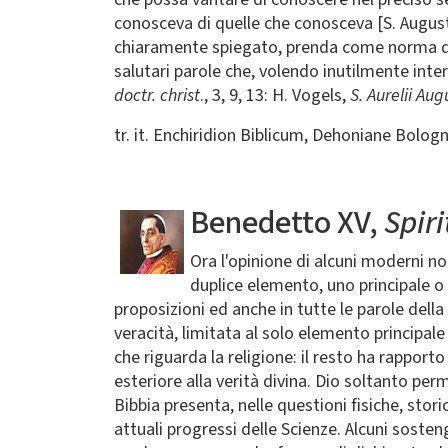
conosceva di quelle che conosceva [S. Augus
chiaramente spiegato, prenda come norma que
salutari parole che, volendo inutilmente interp
doctr. christ
., 3, 9, 13: H. Vogels,
S. Aurelii Au
tr. it. Enchiridion Biblicum, Dehoniane Bolog
Benedetto XV,
Spiri
Ora l'opinione di alcuni moderni non
duplice elemento, uno principale o re
proposizioni ed anche in tutte le parole della 
veracità, limitata al solo elemento principal
che riguarda la religione: il resto ha rapporto
esteriore alla verità divina. Dio soltanto perm
Bibbia presenta, nelle questioni fisiche, stor
attuali progressi delle Scienze. Alcuni soste