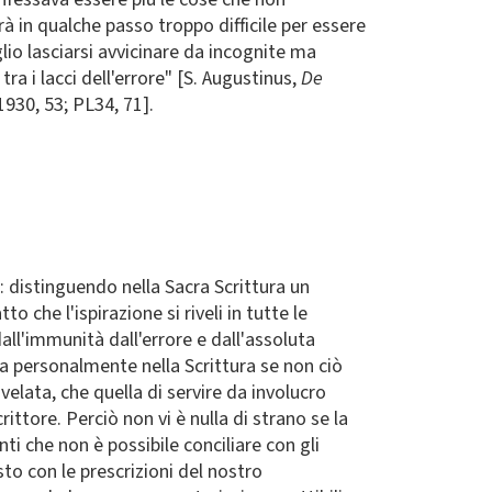
rà in qualche passo troppo difficile per essere
o lasciarsi avvicinare da incognite ma
tra i lacci dell'errore" [S. Augustinus,
De
1930, 53; PL34, 71].
i: distinguendo nella Sacra Scrittura un
o che l'ispirazione si riveli in tutte le
dall'immunità dall'errore e dall'assoluta
na personalmente nella Scrittura se non ciò
ivelata, che quella di servire da involucro
ittore. Perciò non vi è nulla di strano se la
ti che non è possibile conciliare con gli
to con le prescrizioni del nostro