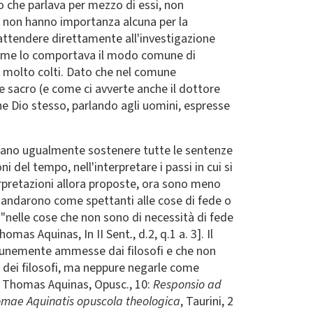
io che parlava per mezzo di essi, non
he non hanno importanza alcuna per la
che attendere direttamente all'investigazione
 come lo comportava il modo comune di
ni molto colti. Dato che nel comune
e sacro (e come ci avverte anche il dottore
ò che Dio stesso, parlando agli uomini, espresse
bbano ugualmente sostenere tutte le sentenze
i del tempo, nell'interpretare i passi in cui si
erpretazioni allora proposte, ora sono meno
amandarono come spettanti alle cose di fede o
nelle cose che non sono di necessità di fede
homas Aquinas, In II Sent
.
, d.2, q.1 a. 3]. Il
omunemente ammesse dai filosofi e che non
 dei filosofi, ma neppure negarle come
S. Thomas Aquinas, Opusc., 10:
Responsio ad
omae Aquinatis opuscola theologica
, Taurini, 2