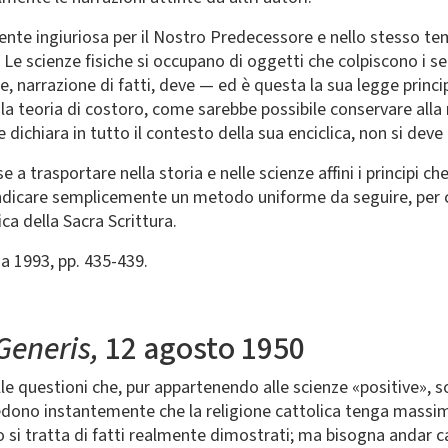
ente ingiuriosa per il Nostro Predecessore e nello stesso tem
ria? Le scienze fisiche si occupano di oggetti che colpiscono i
, narrazione di fatti, deve — ed è questa la sua legge princi
e la teoria di costoro, come sarebbe possibile conservare all
 dichiara in tutto il contesto della sua enciclica, non si de
 a trasportare nella storia e nelle scienze affini i principi c
ndicare semplicemente un metodo uniforme da seguire, per con
ica della Sacra Scrittura.
na 1993, pp. 435-439.
Generis,
12 agosto 1950
le questioni che, pur appartenendo alle scienze «positive», 
edono instantemente che la religione cattolica tenga massimo
si tratta di fatti realmente dimostrati; ma bisogna andar cau