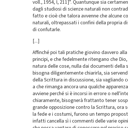
voll., 1954, I, 211]". Quantunque sia certam
dagli studiosi di scienze naturali non contra
fatto e cioè che talora avvenne che alcune cos
naturali, oltrepassati i confini della propria 
di confutarle.
[...]
Affinché poi tali pratiche giovino davvero all
principi, e che fedelmente ritengano che Dio, c
natura delle cose, nulla dai documenti della 
bisogna diligentemente chiarirla, sia servendo
della Scrittura in discussione, sia vagliando 
a che rimanga ancora una qualche apparenza di
avviene perché si è incorsi in errore o nell'i
chiaramente, bisognerà frattanto tener sospe
grande opposizione contro la Scrittura, ora 
la fede e i costumi, furono un tempo proposte
infatti cancella sì i commenti delle varie opin
che possa vantare di conoscere nel preciso se