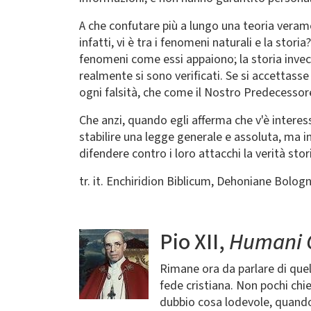
A che confutare più a lungo una teoria veram
infatti, vi è tra i fenomeni naturali e la sto
fenomeni come essi appaiono; la storia invece
realmente si sono verificati. Se si accettass
ogni falsità, che come il Nostro Predecessore
Che anzi, quando egli afferma che v'è interesse
stabilire una legge generale e assoluta, ma i
difendere contro i loro attacchi la verità stor
tr. it. Enchiridion Biblicum, Dehoniane Bolog
Pio XII,
Humani 
Immagine
Rimane ora da parlare di quel
fede cristiana. Non pochi chi
dubbio cosa lodevole, quando 