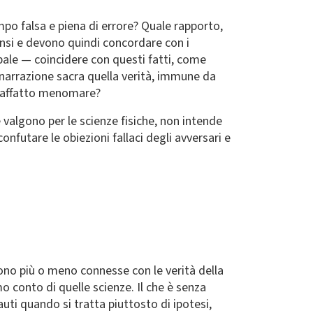
po falsa e piena di errore? Quale rapporto,
 sensi e devono quindi concordare con i
pale — coincidere con questi fatti, come
a narrazione sacra quella verità, immune da
ve affatto menomare?
he valgono per le scienze fisiche, non intende
futare le obiezioni fallaci degli avversari e
sono più o meno connesse con le verità della
 conto di quelle scienze. Il che è senza
ti quando si tratta piuttosto di ipotesi,