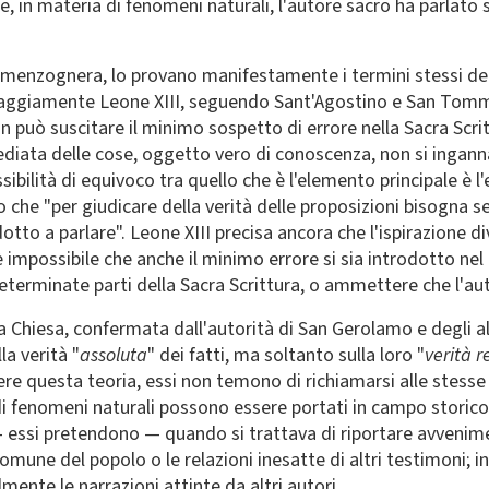
, in materia di fenomeni naturali, l'autore sacro ha parlato 
menzognera, lo provano manifestamente i termini stessi de
 saggiamente Leone XIII, seguendo Sant'Agostino e San Tom
 può suscitare il minimo sospetto di errore nella Sacra Scrit
ediata delle cose, oggetto vero di conoscenza, non si ingann
sibilità di equivoco tra quello che è l'elemento principale 
no che "per giudicare della verità delle proposizioni bisogna 
tto a parlare". Leone XIII precisa ancora che l'ispirazione div
è impossibile che anche il minimo errore si sia introdotto nel
 determinate parti della Sacra Scrittura, o ammettere che l'a
 Chiesa, confermata dall'autorità di San Gerolamo e degli altr
la verità "
assoluta
" dei fatti, ma soltanto sulla loro "
verità r
 questa teoria, essi non temono di richiamarsi alle stesse p
i fenomeni naturali possono essere portati in campo storico. C
essi pretendono — quando si trattava di riportare avveniment
une del popolo o le relazioni inesatte di altri testimoni; ino
ente le narrazioni attinte da altri autori.