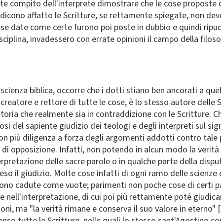
ente compito dell'interprete dimostrare che le cose propost
ddicono affatto le Scritture, se rettamente spiegate, non dev
e date come certe furono poi poste in dubbio e quindi ripudia
disciplina, invadessero con errate opinioni il campo della filos
a scienza biblica, occorre che i dotti stiano ben ancorati a q
reatore e rettore di tutte le cose, è lo stesso autore delle Sc
storia che realmente sia in contraddizione con le Scritture. 
si del sapiente giudizio dei teologi e degli interpreti sul sig
con più diligenza a forza degli argomenti addotti contro tale
 opposizione. Infatti, non potendo in alcun modo la verità c
nterpretazione delle sacre parole o in qualche parte della dis
so il giudizio. Molte cose infatti di ogni ramo delle scienz
sono cadute come vuote; parimenti non poche cose di certi pa
 nell'interpretazione, di cui poi più rettamente poté giudica
ioni, ma "la verità rimane e conserva il suo valore in eterno" 
nso tutte le Scritture, nelle quali lo stesso sant'Agostino c