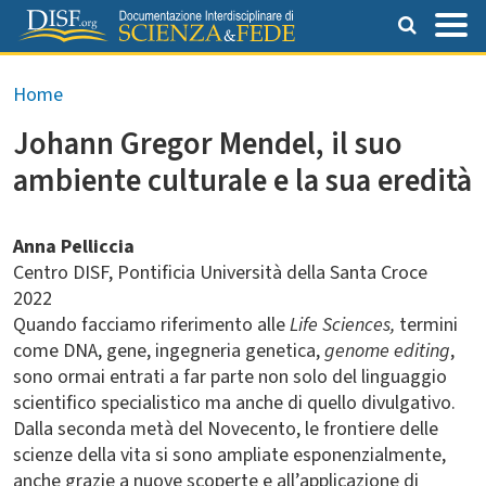
Salta al contenuto principale
Briciole di pane
Home
Johann Gregor Mendel, il suo
ambiente culturale e la sua eredità
Anna Pelliccia
Centro DISF, Pontificia Università della Santa Croce
2022
Quando facciamo riferimento alle
Life Sciences,
termini
come DNA, gene, ingegneria genetica,
genome editing
,
sono ormai entrati a far parte non solo del linguaggio
scientifico specialistico ma anche di quello divulgativo.
Dalla seconda metà del Novecento, le frontiere delle
scienze della vita si sono ampliate esponenzialmente,
anche grazie a nuove scoperte e all’applicazione di