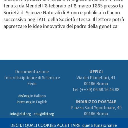
tenuta da Mendel l’8 febbraio e l’8 marzo 1865 presso la
Società di Scienze Naturali di Brünn e pubblicato l’anno
successivo negli Atti della Società stessa. Il lettore potrà
apprezzare le idee innovative del padre della genetica.
Documentazione
UFFICI
Interdisciplinare di Scienza e
Via dei Pianellari, 41
Fede
00186 Roma
tel (++39) 06.68.16.44.88
disf.org
in Italiano
INDIRIZZO POSTALE
inters.org
in English
Piazza Sant'Apollinare, 49
00186 Roma
info@disf.org
-
edu@disf.org
Preferenze cookies
DECIDI QUALI COOKIES ACCETTARE: quelli funzionali e
In collaborazione