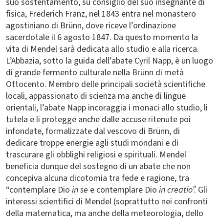
suo sostentamento, su consiglio del suo insegnante di
fisica, Frederich Franz, nel 1843 entra nel monastero
agostiniano di Brünn, dove riceve l’ordinazione
sacerdotale il 6 agosto 1847. Da questo momento la
vita di Mendel sarà dedicata allo studio e alla ricerca.
L’Abbazia, sotto la guida dell’abate Cyril Napp, è un luogo
di grande fermento culturale nella Brünn di metà
Ottocento. Membro delle principali società scientifiche
locali, appassionato di scienza ma anche di lingue
orientali, l’abate Napp incoraggia i monaci allo studio, li
tutela e li protegge anche dalle accuse ritenute poi
infondate, formalizzate dal vescovo di Brünn, di
dedicare troppe energie agli studi mondani e di
trascurare gli obblighi religiosi e spirituali. Mendel
beneficia dunque del sostegno di un abate che non
concepiva alcuna dicotomia tra fede e ragione, tra
“contemplare Dio
in se
e contemplare Dio
in creatio”.
Gli
interessi scientifici di Mendel (soprattutto nei confronti
della matematica, ma anche della meteorologia, dello