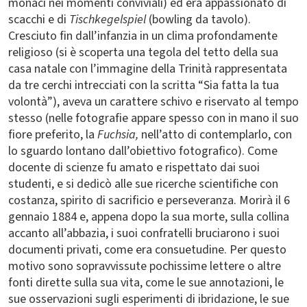
monaci nei momenti conviviali) ed era appassionato di
scacchi e di
Tischkegelspiel
(bowling da tavolo).
Cresciuto fin dall’infanzia in un clima profondamente
religioso (si è scoperta una tegola del tetto della sua
casa natale con l’immagine della Trinità rappresentata
da tre cerchi intrecciati con la scritta “Sia fatta la tua
volontà”), aveva un carattere schivo e riservato al tempo
stesso (nelle fotografie appare spesso con in mano il suo
fiore preferito, la
Fuchsia,
nell’atto di contemplarlo, con
lo sguardo lontano dall’obiettivo fotografico). Come
docente di scienze fu amato e rispettato dai suoi
studenti, e si dedicò alle sue ricerche scientifiche con
costanza, spirito di sacrificio e perseveranza. Morirà il 6
gennaio 1884 e, appena dopo la sua morte, sulla collina
accanto all’abbazia, i suoi confratelli bruciarono i suoi
documenti privati, come era consuetudine. Per questo
motivo sono sopravvissute pochissime lettere o altre
fonti dirette sulla sua vita, come le sue annotazioni, le
sue osservazioni sugli esperimenti di ibridazione, le sue