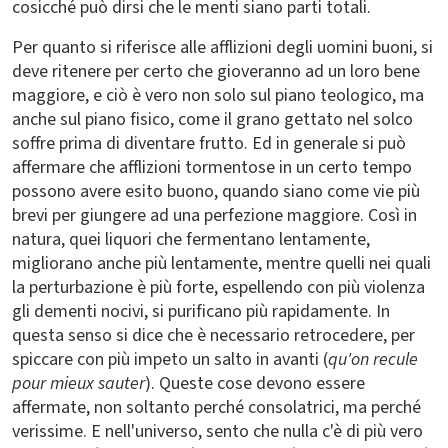
cosicché può dirsi che le menti siano parti totali.
Per quanto si riferisce alle afflizioni degli uomini buoni, si
deve ritenere per certo che gioveranno ad un loro bene
maggiore, e ciò è vero non solo sul piano teologico, ma
anche sul piano fisico, come il grano gettato nel solco
soffre prima di diventare frutto. Ed in generale si può
affermare che afflizioni tormentose in un certo tempo
possono avere esito buono, quando siano come vie più
brevi per giungere ad una perfezione maggiore. Così in
natura, quei liquori che fermentano lentamente,
migliorano anche più lentamente, mentre quelli nei quali
la perturbazione è più forte, espellendo con più violenza
gli dementi nocivi, si purificano più rapidamente. In
questa senso si dice che è necessario retrocedere, per
spiccare con più impeto un salto in avanti (
qu'on recule
pour mieux sauter
). Queste cose devono essere
affermate, non soltanto perché consolatrici, ma perché
verissime. E nell'universo, sento che nulla c'è di più vero