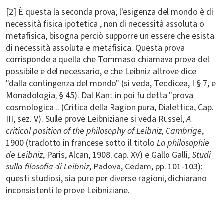
[2] È questa la seconda prova; l'esigenza del mondo è di
necessità fisica ipotetica , non di necessità assoluta o
metafisica, bisogna perciò supporre un essere che esista
di necessità assoluta e metafisica. Questa prova
corrisponde a quella che Tommaso chiamava prova del
possibile e del necessario, e che Leibniz altrove dice
"dalla contingenza del mondo" (si veda, Teodicea, I § 7, e
Monadologia, § 45). Dal Kant in poi fu detta "prova
cosmologica .. (Critica della Ragion pura, Dialettica, Cap.
III, sez. V). Sulle prove Leibniziane si veda Russel,
A
critical position of the philosophy of Leibniz, Cambrige
,
1900 (tradotto in francese sotto il titolo
La philosophie
de Leibniz
, Paris, Alcan, 1908, cap. XV) e Gallo Galli,
Studi
sulla filosofia di Leibniz
, Padova, Cedam, pp. 101-103):
questi studiosi, sia pure per diverse ragioni, dichiarano
inconsistenti le prove Leibniziane.