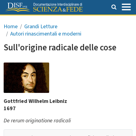
Salta al contenuto principale
Briciole di pane
Home
Grandi Letture
Autori rinascimentali e moderni
Sull'origine radicale delle cose
Gottfried Wilhelm Leibniz
1697
De rerum originatione radicali