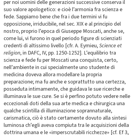
per noi uomini delle generazioni successive conserva il
suo valore apologetico: e cioè l’armonia fra scienza e
fede. Sappiamo bene che fra i due termini vi fu
opposizione, irriducibile, nel sec. XIX e al principio del
nostro, proprio l’epoca di Giuseppe Moscati, anche se,
come lui, vi furono in quel periodo figure di scienziati
credenti di altissimo livello [cfr. A. Eymieu,
Science et
religion
, in DAFC, IV, pp. 1250-1252]. L’equilibrio tra
scienza e fede fu per Moscati una conquista, certo,
nell’ambiente in cui specialmente uno studente di
medicina doveva allora modellare la propria
preparazione; ma fu anche e soprattutto una certezza,
posseduta intimamente, che guidava le sue ricerche e
illuminava le sue cure. Se si è perfino potuto vedere nelle
eccezionali doti della sua arte medica e chirurgica una
qualche scintilla di illuminazione soprannaturale,
carismatica, ciò è stato certamente dovuto alla sintesi
luminosa ch’egli aveva compiuta tra le acquisizioni della
dottrina umana e le «imperscrutabili ricchezze» [cf. Ef 3,