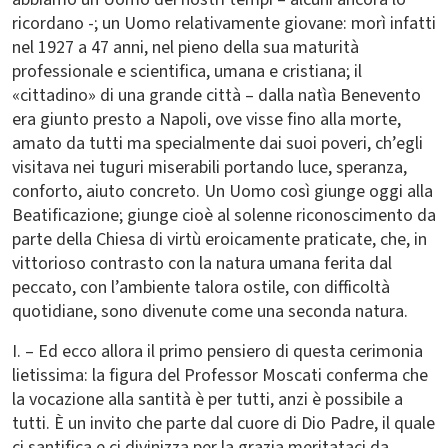
ricordano -; un Uomo relativamente giovane: morì infatti
nel 1927 a 47 anni, nel pieno della sua maturità
professionale e scientifica, umana e cristiana; il
«cittadino» di una grande città – dalla natìa Benevento
era giunto presto a Napoli, ove visse fino alla morte,
amato da tutti ma specialmente dai suoi poveri, ch’egli
visitava nei tuguri miserabili portando luce, speranza,
conforto, aiuto concreto. Un Uomo così giunge oggi alla
Beatificazione; giunge cioè al solenne riconoscimento da
parte della Chiesa di virtù eroicamente praticate, che, in
vittorioso contrasto con la natura umana ferita dal
peccato, con l’ambiente talora ostile, con difficoltà
quotidiane, sono divenute come una seconda natura.
I. – Ed ecco allora il primo pensiero di questa cerimonia
lietissima: la figura del Professor Moscati conferma che
la vocazione alla santità è per tutti, anzi è possibile a
tutti. È un invito che parte dal cuore di Dio Padre, il quale
ci santifica e ci divinizza per la grazia meritataci da