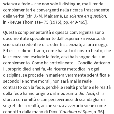
scienza e fede – che non solo li distingue, ma li rende
complementari e convergenti nella ricerca trascendente
della verità [cfr. J.-M. Maldamé,
La science en question
,
in «Revue Thomiste» 75 (1975), pp. 449-465].
Questa complementarità e questa convergenza sono
documentate specialmente dall’esperienza vissuta: di
scienziati credenti e di credenti scienziati; allora e oggi.
Ed essi ci dimostrano, come ha fatto il nostro beato, che
la scienza non esclude la fede, anzi ha bisogno del suo
complemento. Come ha sottolineato il Concilio Vaticano
II, proprio dieci anni fa, «la ricerca metodica in ogni
disciplina, se procede in maniera veramente scientifica e
secondo le norme morali, non sarà mai in reale
contrasto con la fede, perché le realtà profane e le realtà
della fede hanno origine dal medesimo Dio. Anzi, chi si
sforza con umiltà e con perseveranza di scandagliare i
segreti della realtà, anche senza avvertirlo viene come
condotto dalla mano di Dio» [
Gaudium et Spes
, n. 36].