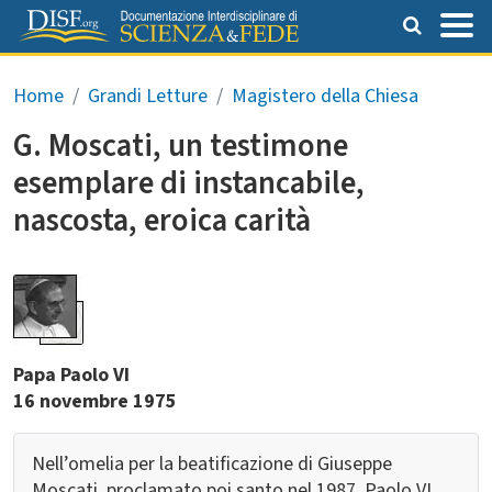
Salta al contenuto principale
Briciole di pane
Home
Grandi Letture
Magistero della Chiesa
G. Moscati, un testimone
esemplare di instancabile,
nascosta, eroica carità
Papa Paolo VI
16 novembre 1975
Nell’omelia per la beatificazione di Giuseppe
Moscati, proclamato poi santo nel 1987, Paolo VI