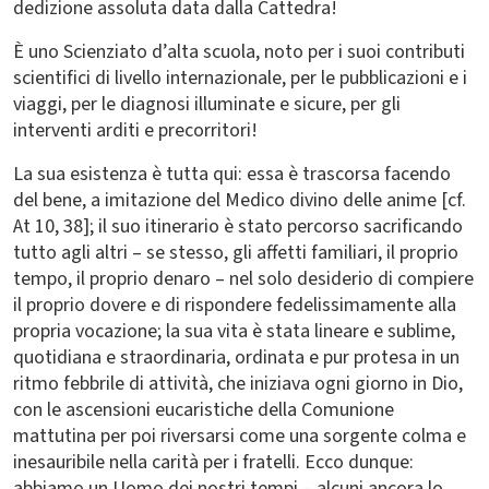
dedizione assoluta data dalla Cattedra!
È uno Scienziato d’alta scuola, noto per i suoi contributi
scientifici di livello internazionale, per le pubblicazioni e i
viaggi, per le diagnosi illuminate e sicure, per gli
interventi arditi e precorritori!
La sua esistenza è tutta qui: essa è trascorsa facendo
del bene, a imitazione del Medico divino delle anime [cf.
At 10, 38]; il suo itinerario è stato percorso sacrificando
tutto agli altri – se stesso, gli affetti familiari, il proprio
tempo, il proprio denaro – nel solo desiderio di compiere
il proprio dovere e di rispondere fedelissimamente alla
propria vocazione; la sua vita è stata lineare e sublime,
quotidiana e straordinaria, ordinata e pur protesa in un
ritmo febbrile di attività, che iniziava ogni giorno in Dio,
con le ascensioni eucaristiche della Comunione
mattutina per poi riversarsi come una sorgente colma e
inesauribile nella carità per i fratelli. Ecco dunque:
abbiamo un Uomo dei nostri tempi – alcuni ancora lo