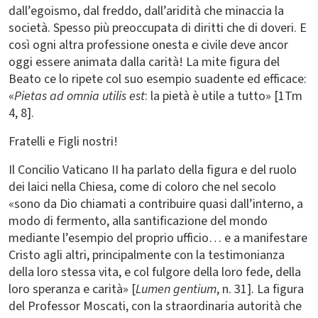
dall’egoismo, dal freddo, dall’aridità che minaccia la
società. Spesso più preoccupata di diritti che di doveri. E
così ogni altra professione onesta e civile deve ancor
oggi essere animata dalla carità! La mite figura del
Beato ce lo ripete col suo esempio suadente ed efficace:
«
Pietas ad omnia utilis est
: la pietà è utile a tutto» [1Tm
4, 8].
Fratelli e Figli nostri!
Il Concilio Vaticano II ha parlato della figura e del ruolo
dei laici nella Chiesa, come di coloro che nel secolo
«sono da Dio chiamati a contribuire quasi dall’interno, a
modo di fermento, alla santificazione del mondo
mediante l’esempio del proprio ufficio… e a manifestare
Cristo agli altri, principalmente con la testimonianza
della loro stessa vita, e col fulgore della loro fede, della
loro speranza e carità» [
Lumen gentium
, n. 31]. La figura
del Professor Moscati, con la straordinaria autorità che