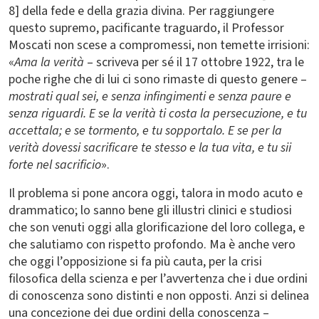
8] della fede e della grazia divina. Per raggiungere
questo supremo, pacificante traguardo, il Professor
Moscati non scese a compromessi, non temette irrisioni:
«
Ama la verità
– scriveva per sé il 17 ottobre 1922, tra le
poche righe che di lui ci sono rimaste di questo genere –
mostrati qual sei, e senza infingimenti e senza paure e
senza riguardi. E se la verità ti costa la persecuzione, e tu
accettala; e se tormento, e tu sopportalo. E se per la
verità dovessi sacrificare te stesso e la tua vita, e tu sii
forte nel sacrificio
».
Il problema si pone ancora oggi, talora in modo acuto e
drammatico; lo sanno bene gli illustri clinici e studiosi
che son venuti oggi alla glorificazione del loro collega, e
che salutiamo con rispetto profondo. Ma è anche vero
che oggi l’opposizione si fa più cauta, per la crisi
filosofica della scienza e per l’avvertenza che i due ordini
di conoscenza sono distinti e non opposti. Anzi si delinea
una concezione dei due ordini della conoscenza –