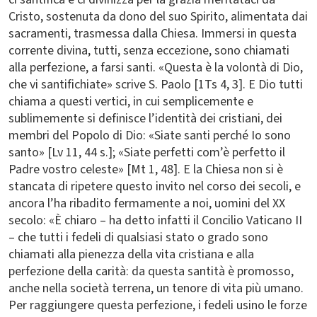
Cristo, sostenuta da dono del suo Spirito, alimentata dai
sacramenti, trasmessa dalla Chiesa. Immersi in questa
corrente divina, tutti, senza eccezione, sono chiamati
alla perfezione, a farsi santi. «Questa è la volontà di Dio,
che vi santifichiate» scrive S. Paolo [1Ts 4, 3]. E Dio tutti
chiama a questi vertici, in cui semplicemente e
sublimemente si definisce l’identità dei cristiani, dei
membri del Popolo di Dio: «Siate santi perché Io sono
santo» [Lv 11, 44 s.]; «Siate perfetti com’è perfetto il
Padre vostro celeste» [Mt 1, 48]. E la Chiesa non si è
stancata di ripetere questo invito nel corso dei secoli, e
ancora l’ha ribadito fermamente a noi, uomini del XX
secolo: «È chiaro – ha detto infatti il Concilio Vaticano II
– che tutti i fedeli di qualsiasi stato o grado sono
chiamati alla pienezza della vita cristiana e alla
perfezione della carità: da questa santità è promosso,
anche nella società terrena, un tenore di vita più umano.
Per raggiungere questa perfezione, i fedeli usino le forze