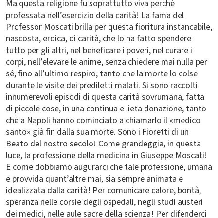
Ma questa religione fu soprattutto viva perché
professata nell’esercizio della carità! La fama del
Professor Moscati brilla per questa fioritura instancabile,
nascosta, eroica, di carità, che lo ha fatto spendere
tutto per gli altri, nel beneficare i poveri, nel curare i
corpi, nell’elevare le anime, senza chiedere mai nulla per
sé, fino all’ultimo respiro, tanto che la morte lo colse
durante le visite dei prediletti malati. Si sono raccolti
innumerevoli episodi di questa carità sovrumana, fatta
di piccole cose, in una continua e lieta donazione, tanto
che a Napoli hanno cominciato a chiamarlo il «medico
santo» già fin dalla sua morte. Sono i Fioretti di un
Beato del nostro secolo! Come grandeggia, in questa
luce, la professione della medicina in Giuseppe Moscati!
E come dobbiamo augurarci che tale professione, umana
e provvida quant’altre mai, sia sempre animata e
idealizzata dalla carità! Per comunicare calore, bontà,
speranza nelle corsie degli ospedali, negli studi austeri
dei medici, nelle aule sacre della scienza! Per difenderci