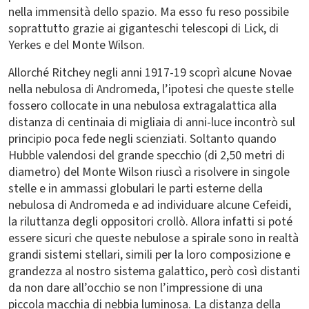
nella immensità dello spazio. Ma esso fu reso possibile
soprattutto grazie ai giganteschi telescopi di Lick, di
Yerkes e del Monte Wilson.
Allorché Ritchey negli anni 1917-19 scoprì alcune Novae
nella nebulosa di Andromeda, l’ipotesi che queste stelle
fossero collocate in una nebulosa extragalattica alla
distanza di centinaia di migliaia di anni-luce incontrò sul
principio poca fede negli scienziati. Soltanto quando
Hubble valendosi del grande specchio (di 2,50 metri di
diametro) del Monte Wilson riuscì a risolvere in singole
stelle e in ammassi globulari le parti esterne della
nebulosa di Andromeda e ad individuare alcune Cefeidi,
la riluttanza degli oppositori crollò. Allora infatti si poté
essere sicuri che queste nebulose a spirale sono in realtà
grandi sistemi stellari, simili per la loro composizione e
grandezza al nostro sistema galattico, però così distanti
da non dare all’occhio se non l’impressione di una
piccola macchia di nebbia luminosa. La distanza della