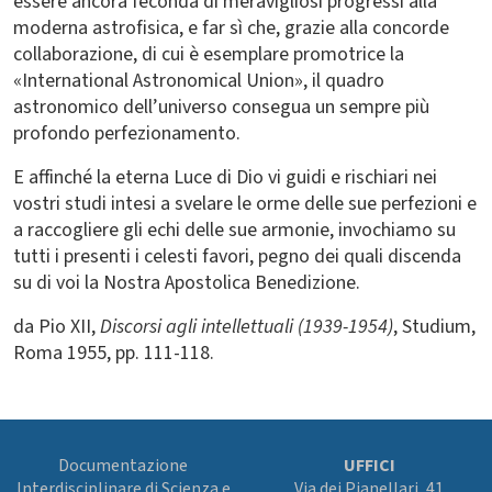
essere ancora feconda di meravigliosi progressi alla
moderna astrofisica, e far sì che, grazie alla concorde
collaborazione, di cui è esemplare promotrice la
«International Astronomical Union», il quadro
astronomico dell’universo consegua un sempre più
profondo perfezionamento.
E affinché la eterna Luce di Dio vi guidi e rischiari nei
vostri studi intesi a svelare le orme delle sue perfezioni e
a raccogliere gli echi delle sue armonie, invochiamo su
tutti i presenti i celesti favori, pegno dei quali discenda
su di voi la Nostra Apostolica Benedizione.
da Pio XII,
Discorsi agli intellettuali (1939-1954)
, Studium,
Roma 1955, pp. 111-118.
Documentazione
UFFICI
Interdisciplinare di Scienza e
Via dei Pianellari, 41