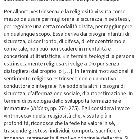
Per Allport, «estrinseca» è la religiosità vissuta come
mezzo da usare per migliorare la sicurezza in se stessi,
per regolare una certa modalità di vita, per raggiungere
un qualunque scopo. Essa deriva dai bisogni infantili di
sicurezza, di confronto, di difesa, di etnocentrismo e,
come tale, non può non scadere in mentalità e
concezioni utilitaristiche. «In termini teologici la persona
estrinsecamente religiosa si volge a Dio pur senza
distogliersi dal proprio io […]. In termini motivazionali il
sentimento religioso estrinseco non è un motivo
conduttore o integrale. Ne soddisfa altri: i bisogni di
sicurezza, d’affermazione sociale, d’autoestimazione. In
termini di psicologia dello sviluppo la formazione è
immatura» (
ibidem
, pp. 274-275). Egli considera invece
«intrinseca» quella religiosità che, vissuta più in
profondità, riconosce che la fede ha valore in sé,
trascende gli stessi individui, comporta sacrificio e
impegno, rappresenta il motivo principale della vita. Si