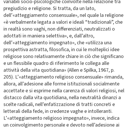
variabili socio-psicologiche coinvolte nella relazione tra
pregiudizio e religione. Si tratta, da un lato,
dell’«atteggiamento consensuale», nel quale la religione
«è verbalmente legata a valori e ideali “tradizionali”, che
in realtà sono vaghi, non differenziati, neutralizzati o
adottati in maniera selettiva», e, dall’altro,
dell’«atteggiamento impegnato», che «utilizza una
prospettiva astratta, filosofica, in cui le molteplici idee
religiose sono relativamente chiare in ciò che significano
e un flessibile quadro di riferimento le collega alle
attività della vita quotidiana» (Allen e Spilka, 1967, p.
205). L’«atteggiamento religioso consensuale» rimanda,
allora, all’adesione alle forme istituzionali socialmente
accettate e si esprime nella carenza di valori religiosi, nel
distacco dalla vita quotidiana, nella neutralità dinanzi a
scelte radicali, nell’enfatizzazione di tratti concreti e
letterali della fede, in credenze vaghe e intolleranti.
L’«atteggiamento religioso impegnato», invece, indica
un coinvolgimento personale e devoto nell’adesione ai