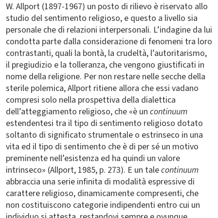
W. Allport (1897-1967) un posto di rilievo è riservato allo
studio del sentimento religioso, e questo a livello sia
personale che di relazioni interpersonali. L’indagine da lui
condotta parte dalla considerazione di fenomeni tra loro
contrastanti, quali la bontà, la crudeltà, l’autoritarismo,
il pregiudizio e la tolleranza, che vengono giustificati in
nome della religione. Per non restare nelle secche della
sterile polemica, Allport ritiene allora che essi vadano
compresi solo nella prospettiva della dialettica
dell’atteggiamento religioso, che «è un
continuum
estendentesi tra il tipo di sentimento religioso dotato
soltanto di significato strumentale o estrinseco in una
vita ed il tipo di sentimento che è di per sé un motivo
preminente nell’esistenza ed ha quindi un valore
intrinseco» (Allport, 1985, p. 273). E un tale
continuum
abbraccia una serie infinita di modalità espressive di
carattere religioso, dinamicamente compresenti, che
non costituiscono categorie indipendenti entro cui un
individuo si attesta, restandovi sempre e ovunque.