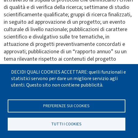
di qualità e di verifica della ricerca; settimane di studio
scientificamente qualificate; gruppi di ricerca finalizzati,
in seguito ad approvazione di un progetto; un evento
culturale di livello nazionale; pubblicazioni di carattere
scientifico e divulgativo sulle tre tematiche, in
attuazione di progetti preventivamente concordati e
approvati; pubblicazione di un “rapporto annuo” su un
tema rilevante rispetto ai contenuti del progetto
culturale.
DECIDI QUALI COOKIES ACCETTARE: quelli funzionali e
Inoltre, organismi diocesani e centri culturali stanno già
statistici servono per dare un migliore servizio agli
utenti. Questo sito non contiene pubblicità.
affrontando, in chiave pastorale, alcune delle questioni
riconducibili ai temi di ricerca. Il Servizio nazionale
favorirà la diffusione delle diverse proposte,
PREFERENZE SUI COOKIES
predisponendo una banca dati delle attività e delle
competenze, a cui i diversi soggetti interessati potranno
fare riferimento. In ogni caso, occorrerà puntare alla
TUTTI I COOKIES
collaborazione tra i vari settori della pastorale, cercando
di promuovere iniziative ‘trasversali’.