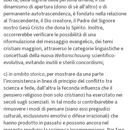
dinamismo di apertura (dono di sè all’altro) o di
permanente autotrascendenza, è fondato nella relazione
al Trascendente, il Dio creatore, il Padre del Signore
nostro Gesù Cristo che dona lo Spirito. Inoltre,
occorrerebbe verificare le possibilità di una
riformulazione del messaggio evangelico, dei temi
cristiani maggiori, attraverso le categorie linguistiche e
concettuali della nuova
Weltanschauung
scientifico-
evolutiva, evitando inutili e sterili concordismi;
c)
in ambito storico
, per mostrare da una parte
l’inconsistenza in linea di principio del conflitto tra
scienza e fede, dall’altra la feconda influenza che il
pensiero religioso (non solo cristiano) ha esercitato nei
secoli sugli scienziati. In tal modo si contribuirebbe a
rimuovere i modi di pensare (siano essi pregiudizi
culturali, esclusivismi emotivi o difese irrazionali) che
hanno prodotto in passato e possono ancora nel
presente produrre la reciproca incomprensione. Per fare