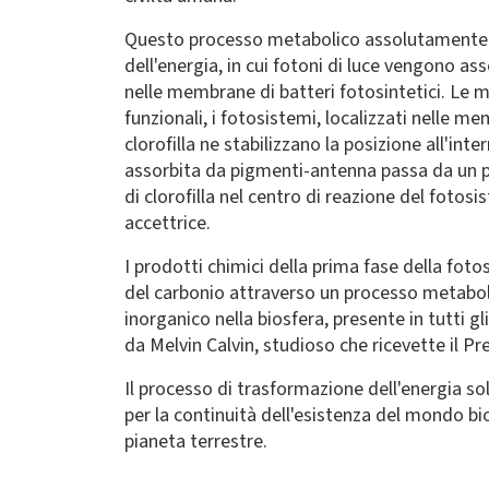
Questo processo metabolico assolutamente vi
dell'energia, in cui fotoni di luce vengono ass
nelle membrane di batteri fotosintetici. Le m
funzionali, i fotosistemi, localizzati nelle mem
clorofilla ne stabilizzano la posizione all'in
assorbita da pigmenti-antenna passa da un p
di clorofilla nel centro di reazione del foto
accettrice.
I prodotti chimici della prima fase della fot
del carbonio attraverso un processo metaboli
inorganico nella biosfera, presente in tutti g
da Melvin Calvin, studioso che ricevette il 
Il processo di trasformazione dell'energia so
per la continuità dell'esistenza del mondo bi
pianeta terrestre.