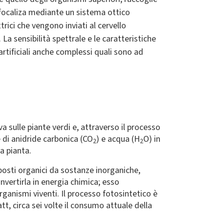
focaliza
mediante un sistema ottico
trici
che vengono inviati al cervello
La sensibilità spettrale e le caratteristiche
artificiali anche complessi quali sono ad
va sulle piante verdi e, attraverso il processo
e di anidride carbonica (CO
) e acqua (H
O) in
2
2
a pianta.
mposti organici da sostanze inorganiche,
nvertirla in energia chimica; esso
ganismi viventi. Il processo fotosintetico è
tt, circa sei volte il consumo attuale della