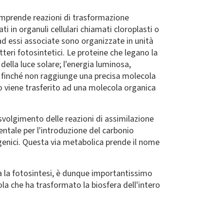
omprende reazioni di trasformazione
ti in organuli cellulari chiamati cloroplasti o
 ad essi associate sono organizzate in unità
atteri fotosintetici. Le proteine che legano la
della luce solare; l'energia luminosa,
a finché non raggiunge una precisa molecola
to viene trasferito ad una molecola organica
 svolgimento delle reazioni di assimilazione
ntale per l'introduzione del carbonio
sigenici. Questa via metabolica prende il nome
za la fotosintesi, è dunque importantissimo
ola che ha trasformato la biosfera dell'intero