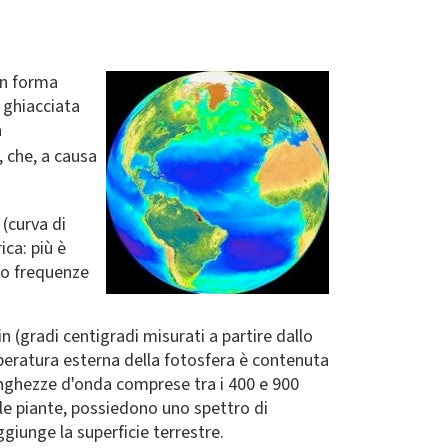
in forma
a ghiacciata
a
, che,
a causa
(curva di
ca: più è
rso frequenze
n (gradi centigradi misurati a partire dallo
emperatura esterna della fotosfera è contenuta
lunghezze d'onda comprese tra i 400 e 900
delle piante, possiedono uno spettro di
giunge la superficie terrestre.