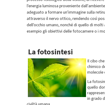
l'energia luminosa proveniente
dall'ambiente,
adeguato a formare un'immagine
sulla retin
attraverso il nervo ottico, rendendo così pos
dell'occhio umano, nonché di quello di molti a
esempio gli obiettivi delle fotocamere o i mo
La fotosintesi
I
l cibo ch
chimico de
molecole d
La fotosin
quello dom
rappresent
in grado d
civiltà umana.