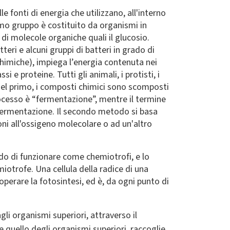
e fonti di energia che utilizzano, all'interno
primo gruppo è costituito da organismi in
di molecole organiche quali il glucosio.
eri e alcuni gruppi di batteri in grado di
chimiche), impiega l’energia contenuta nei
e proteine. Tutti gli animali, i protisti, i
Nel primo, i composti chimici sono scomposti
ocesso è “fermentazione”, mentre il termine
i fermentazione. Il secondo metodo si basa
ni all'ossigeno molecolare o ad un'altro
rado di funzionare come chemiotrofi, e lo
iotrofe. Una cellula della radice di una
perare la fotosintesi, ed è, da ogni punto di
i organismi superiori, attraverso il
e quello degli organismi superiori, raccoglie