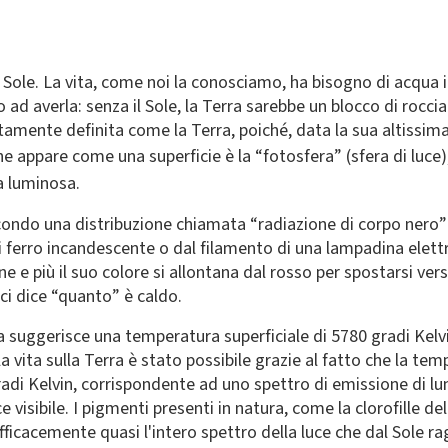
l Sole. La vita, come noi la conosciamo, ha bisogno di acqua 
o ad averla: senza il Sole, la Terra sarebbe un blocco di rocci
ttamente definita come la Terra, poiché, data la sua altissim
e appare come una superficie è la “fotosfera” (sfera di luce)
 luminosa.
condo una distribuzione chiamata “radiazione di corpo nero” 
ferro incandescente o dal filamento di una lampadina elettri
one e più il suo colore si allontana dal rosso per spostarsi ve
 ci dice “quanto” è caldo.
ra suggerisce una temperatura superficiale di 5780 gradi Kelvi
la vita sulla Terra è stato possibile grazie al fatto che la t
gradi Kelvin, corrispondente ad uno spettro di emissione di 
ce visibile. I pigmenti presenti in natura, come la clorofille 
ficacemente quasi l'intero spettro della luce che dal Sole rag