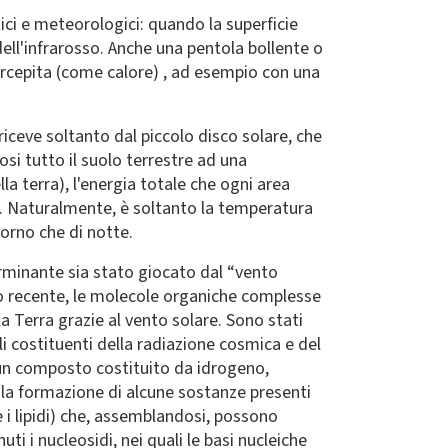
ici e meteorologici: quando la superficie
dell'infrarosso. Anche una pentola bollente o
ercepita (come calore) , ad esempio con una
 riceve soltanto dal piccolo disco solare, che
osi tutto il suolo terrestre ad una
la terra), l'energia totale che ogni area
io. Naturalmente, è soltanto la temperatura
iorno che di notte.
eterminante sia stato giocato dal “vento
io recente, le molecole organiche complesse
a Terra grazie al vento solare. Sono stati
i costituenti della radiazione cosmica e del
 un composto costituito da idrogeno,
 la formazione di alcune sostanze presenti
e i lipidi) che, assemblandosi, possono
i i nucleosidi, nei quali le basi nucleiche