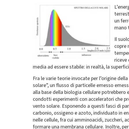
L’ener
terrest
un fer
mano t
Il suol
copre n
tempera
riceve
media ad essere stabile: in realtà, la superfic
Fra le varie teorie invocate per l’origine del
solare”, un flusso di particelle emesso emes
alla base della biologia cellulare potrebbero
condotti esperimenti con acceleratori che pro
vento solare. Esponendo a questi fasci di pa
carbonio, ossigeno e azoto, individuato in e
nelle cellule, fra cui amminoacidi, zuccheri, 
formare una membrana cellulare. Inoltre, per l