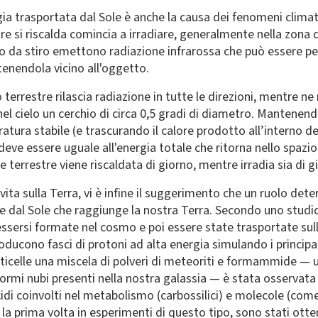
gia trasportata dal Sole è anche la causa dei fenomeni climat
re si riscalda comincia a irradiare, generalmente nella zona 
ro da stiro emettono radiazione infrarossa che può essere p
enendola vicino all'oggetto.
o terrestre rilascia radiazione in tutte le direzioni, mentre ne
el cielo un cerchio di circa 0,5 gradi di diametro. Mantenend
tura stabile (e trascurando il calore prodotto all’interno del
 deve essere uguale all'energia totale che ritorna nello spaz
ie terrestre viene riscaldata di giorno, mentre irradia sia di g
la vita sulla Terra, vi è infine il suggerimento che un ruolo d
se dal Sole che raggiunge la nostra Terra. Secondo uno stud
 essersi formate nel cosmo e poi essere state trasportate sull
ducono fasci di protoni ad alta energia simulando i principal
rticelle una miscela di polveri di meteoriti e formammide —
normi nubi presenti nella nostra galassia — è stata osservata
acidi coinvolti nel metabolismo (carbossilici) e molecole (com
a prima volta in esperimenti di questo tipo, sono stati ottenut