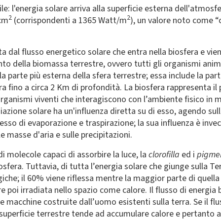
e: l'energia solare arriva alla superficie esterna dell'atmosf
2
2
 cm
(corrispondenti a 1365 Watt/m
), un valore noto come 
a dal flusso energetico solare che entra nella biosfera e vie
to della biomassa terrestre, ovvero tutti gli organismi anim
a parte più esterna della sfera terrestre; essa include la part
fera fino a circa 2 Km di profondità. La biosfera rappresenta il
 organismi viventi che interagiscono con l’ambiente fisico in
azione solare ha un'influenza diretta su di esso, agendo sul
esso di evaporazione e traspirazione; la sua influenza è invec
 masse d'aria e sulle precipitazioni.
i molecole capaci di assorbire la luce, la
clorofilla
ed i
pigment
sfera. Tuttavia, di tutta l’energia solare che giunge sulla Ter
ogiche; il 60% viene riflessa mentre la maggior parte di quell
e poi irradiata nello spazio come calore. Il flusso di energia
 macchine costruite dall’uomo esistenti sulla terra. Se il flus
a superficie terrestre tende ad accumulare calore e pertanto a 