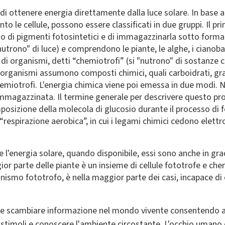
di ottenere energia direttamente dalla luce solare. In base all
anto le cellule, possono essere classificati in due gruppi. Il 
o di pigmenti fotosintetici e di immagazzinarla sotto forma 
utrono" di luce) e comprendono le piante, le alghe, i cianobatt
 di organismi, detti “chemiotrofi”
(si "nutrono" di sostanze 
organismi assumono composti chimici, quali carboidrati, grassi 
hemiotrofi. L'energia chimica viene poi emessa in due modi. 
 immagazzinata. Il termine generale per descrivere questo pr
omposizione della molecola di glucosio durante il processo d
espirazione aerobica”, in cui i legami chimici cedono elettro
re l'energia solare, quando disponibile, essi sono anche in g
or parte delle piante è un insieme di cellule fototrofe e chem
ismo fototrofo, è nella maggior parte dei casi, incapace di o
e e scambiare informazione nel mondo vivente consentendo agl
re stimoli e conoscere l'ambiente circostante. L'occhio umano 