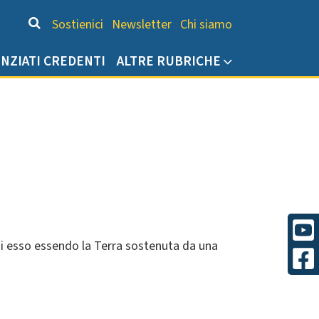
Chi siamo
Sostienici
Newsletter
Chi siamo
ENZIATI CREDENTI
ALTRE RUBRICHE
za di esso essendo la Terra sostenuta da una