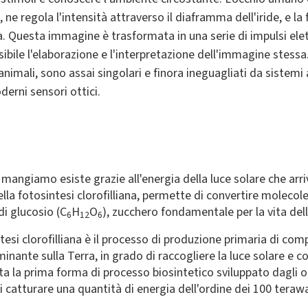
 ne regola l'intensità attraverso il diaframma dell'iride, e
la 
a. Questa immagine è trasformata in una serie di impulsi elet
sibile
l'elaborazione e l'interpretazione dell'immagine stessa. 
nimali, sono assai singolari e finora ineguagliati da sistemi 
derni sensori ottici.
e mangiamo esiste grazie all'energia della luce solare che arri
lla fotosintesi clorofilliana, permette di convertire molecol
i glucosio (C
H
O
), zucchero fondamentale per la vita dell
6
12
6
tesi clorofilliana è il processo di produzione primaria di co
inante sulla Terra, in grado di raccogliere la luce solare e co
a la prima forma di processo biosintetico sviluppato dagli or
i catturare una quantità di energia dell'ordine dei 100 terawa