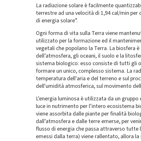
La radiazione solare è facilmente quantizzabil
terrestre ad una velocità di 1,94 cal/min per
di energia solare”.
Ogni forma di vita sulla Terra viene mantenut
utilizzato per la formazione ed il mantenimen
vegetali che popolano la Terra. La biosfera è l
dell’atmosfera, gli oceani, il suolo e la litos
sistema biologico: esso consiste di tutti gli
formare un unico, complesso sistema. La radi
temperatura dell'aria e del terreno e sul proc
dell'umidità atmosferica, sul movimento delle
L'energia luminosa è utilizzata da un gruppo d
luce in nutrimento per l’intero ecosistema bio
viene assorbita dalle piante per finalità biol
dall’atmosfera e dalle terre emerse, per venir
flusso di energia che passa attraverso tutte le
emessi dalla terra) viene rallentato, allora l