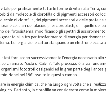
tale per praticamente tutte le forme di vita sulla Terra, c
orbiti da molecole di clorofilla o di pigmenti accessori colloca
olecole di clorofilla, dei pigmenti accessori e delle proteine
brane cellulari dei tilacoidi, nei cloroplasti, o in quelle dei b
terno del fotosistema, modificando gli spettri di assorbimento 
igmento all'altro per trasferimento di energia per risonanz
sistema. L'energia viene catturata quando un elettrone eccita
osintesi forniscono successivamente l'energia necessaria allo
co chiamato “ciclo di Calvin”. Tale processo è la via fondame
li organismi fototrofi ossigenici ed in gran parte degli anos
Premio Nobel nel 1961 svolto in questo campo.
lare in energia chimica, che ha luogo ogni volta che si realiz
ologico. Pertanto, la clorofilla va considerata come la molec