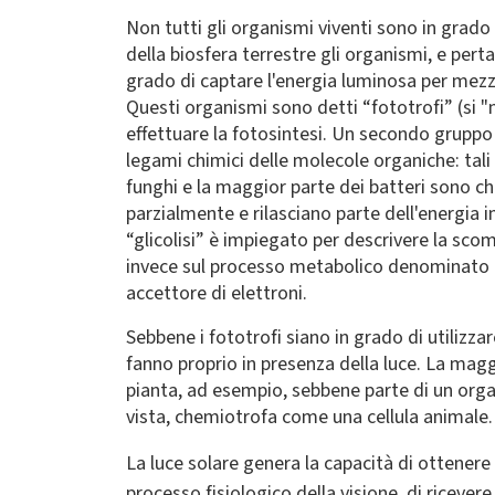
Non tutti gli organismi viventi sono in grado 
della biosfera terrestre gli organismi, e pert
grado di captare l'energia luminosa per mezz
Questi organismi sono detti “fototrofi” (si "n
effettuare la fotosintesi. Un secondo gruppo
legami chimici delle molecole organiche: tali 
funghi e la maggior parte dei batteri sono c
parzialmente e rilasciano parte dell'energia
“glicolisi” è impiegato per descrivere la sc
invece sul processo metabolico denominato “r
accettore di elettroni.
Sebbene i fototrofi siano in grado di utilizza
fanno proprio in presenza della luce. La maggi
pianta, ad esempio, sebbene parte di un organ
vista, chemiotrofa come una cellula animale.
La luce solare genera la capacità di ottener
processo fisiologico della visione, di riceve