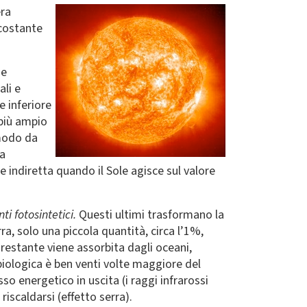
era
“costante
ne
ali e
e inferiore
 più ampio
 modo da
la
e indiretta quando il Sole agisce sul valore
i fotosintetici.
Questi ultimi trasformano la
ra, solo una piccola quantità, circa l’1%,
a restante viene assorbita dagli oceani,
 biologica è ben venti volte maggiore del
so energetico in uscita (i raggi infrarossi
riscaldarsi (effetto serra).