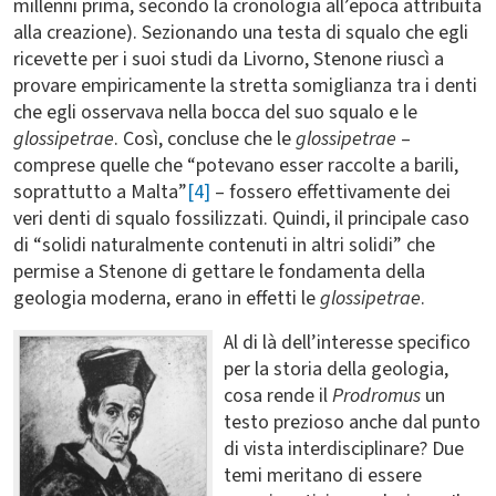
millenni prima, secondo la cronologia all’epoca attribuita
alla creazione). Sezionando una testa di squalo che egli
ricevette per i suoi studi da Livorno, Stenone riuscì a
provare empiricamente la stretta somiglianza tra i denti
che egli osservava nella bocca del suo squalo e le
glossipetrae
. Così, concluse che le
glossipetrae
–
comprese quelle che “potevano esser raccolte a barili,
soprattutto a Malta”
[4]
– fossero effettivamente dei
veri denti di squalo fossilizzati. Quindi, il principale caso
di “solidi naturalmente contenuti in altri solidi” che
permise a Stenone di gettare le fondamenta della
geologia moderna, erano in effetti le
glossipetrae
.
Al di là dell’interesse specifico
per la storia della geologia,
cosa rende il
Prodromus
un
testo prezioso anche dal punto
di vista interdisciplinare? Due
temi meritano di essere