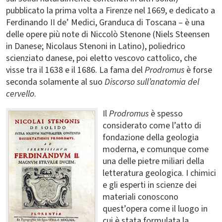
pubblicato la prima volta a Firenze nel 1669, e dedicato a
Ferdinando II de’ Medici, Granduca di Toscana – è una
delle opere più note di Niccolò Stenone (Niels Steensen
in Danese; Nicolaus Stenoni in Latino), poliedrico
scienziato danese, poi eletto vescovo cattolico, che
visse tra il 1638 e il 1686. La fama del
Prodromus
è forse
seconda solamente al suo
Discorso sull’anatomia del
cervello
.
Il
Prodromus
è spesso
considerato come l’atto di
fondazione della geologia
moderna, e comunque come
una delle pietre miliari della
letteratura geologica. I chimici
e gli esperti in scienze dei
materiali conoscono
quest’opera come il luogo in
cui è stata formulata la