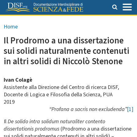
Salta al contenuto principale
Briciole di pane
Home
Il Prodromo a una dissertazione
sui solidi naturalmente contenuti
in altri solidi di Niccolò Stenone
Ivan Colagè
Assistente alla Direzione del Centro di ricerca DISF,
Docente di Logica e Filosofia della Scienza, PUA
2019
“Profana a sacris non excludenda”
[1]
Il
De solido intra solidum naturaliter contento
dissertationis prodromus
(Prodromo a una dissertazione
sui solidi naturalmente contenuti in altri solidi) –