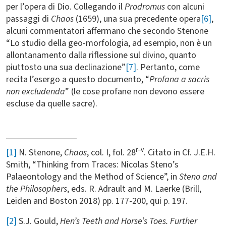
per l’opera di Dio. Collegando il
Prodromus
con alcuni
passaggi di
Chaos
(1659), una sua precedente opera
[6]
,
alcuni commentatori affermano che secondo Stenone
“Lo studio della geo-morfologia, ad esempio, non è un
allontanamento dalla riflessione sul divino, quanto
piuttosto una sua declinazione”
[7]
. Pertanto, come
recita l’esergo a questo documento, “
Profana a sacris
non excludenda
” (le cose profane non devono essere
escluse da quelle sacre).
r–v
[1]
N. Stenone,
Chaos
, col. I, fol. 28
. Citato in Cf. J.E.H.
Smith, “Thinking from Traces: Nicolas Steno’s
Palaeontology and the Method of Science”, in
Steno and
the Philosophers
, eds. R. Adrault and M. Laerke (Brill,
Leiden and Boston 2018) pp. 177-200, qui p. 197.
[2]
S.J. Gould,
Hen’s Teeth and Horse’s Toes. Further