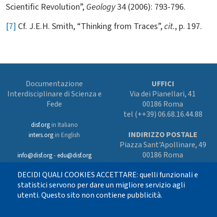
Scientific Revolution”,
Geology
34 (2006): 793-796.
[7]
Cf. J.E.H. Smith, “Thinking from Traces”,
cit.
, p. 197.
Documentazione
UFFICI
Interdisciplinare di Scienza e
Via dei Pianellari, 41
Fede
00186 Roma
tel (++39) 06.68.16.44.88
disf.org
in Italiano
INDIRIZZO POSTALE
inters.org
in English
Piazza Sant'Apollinare, 49
00186 Roma
info@disf.org
-
edu@disf.org
Preferenze cookies
DECIDI QUALI COOKIES ACCETTARE: quelli funzionali e
In collaborazione
con il Servizio
statistici servono per dare un migliore servizio agli
nazionale della CEI
utenti. Questo sito non contiene pubblicità.
per il progetto
culturale e sostenuto
con i fondi dell’8xmille alla Chiesa