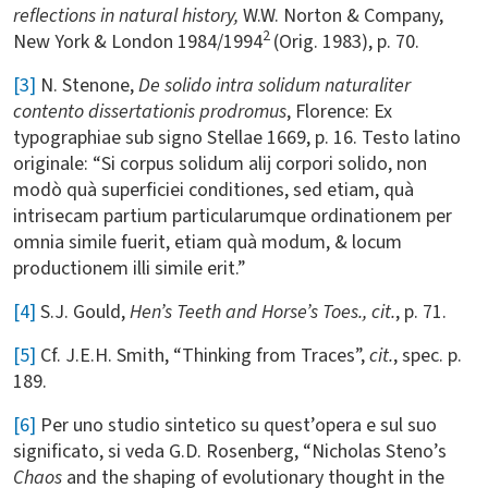
reflections in natural history,
W.W. Norton & Company,
2
New York & London 1984/1994
(Orig. 1983), p. 70.
[3]
N. Stenone,
De solido intra solidum naturaliter
contento dissertationis prodromus
, Florence: Ex
typographiae sub signo Stellae 1669, p. 16. Testo latino
originale: “Si corpus solidum alij corpori solido, non
modò quà superficiei conditiones, sed etiam, quà
intrisecam partium particularumque ordinationem per
omnia simile fuerit, etiam quà modum, & locum
productionem illi simile erit.”
[4]
S.J. Gould,
Hen’s Teeth and Horse’s Toes., cit.
, p. 71.
[5]
Cf. J.E.H. Smith, “Thinking from Traces”,
cit.
, spec. p.
189.
[6]
Per uno studio sintetico su quest’opera e sul suo
significato, si veda G.D. Rosenberg, “Nicholas Steno’s
Chaos
and the shaping of evolutionary thought in the