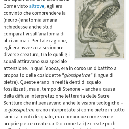
Come visto
altrove
, egli era
convinto che comprendere la
(neuro-)anatomia umana
richiedesse anche studi
comparativi sull’anatomia di
altri animali. Per tale ragione,
egli era avvezzo a sezionare
diverse creature, tra le quali gli
squali attiravano sua speciale
attenzione. In quell’epoca, era in corso un dibattito a
proposito delle cosiddette “
glossipetrae
” (lingue di
pietra). Queste erano in realtà denti di squalo
fossilizzati, ma al tempo di Stenone – anche a causa
della diffusa interpretazione letteraria delle Sacre
Scritture che influenzavano anche le visioni teologiche –
le
glossipetrae
erano interpretate sì come pietre in tutto
simili ai denti di squalo, ma comunque come vere e
proprie pietre create da Dio come tali (e create pochi