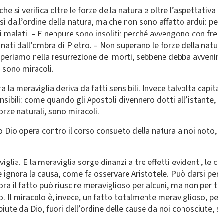
che si verifica oltre le forze della natura e oltre l’aspettati
 sì dall’ordine della natura, ma che non sono affatto ardui: 
i malati. – E neppure sono insoliti: perché avvengono con f
anati dall’ombra di Pietro. – Non superano le forze della natur
 speriamo nella resurrezione dei morti, sebbene debba avvenir
a sono miracoli.
 la meraviglia deriva da fatti sensibili. Invece talvolta capit
ensibili: come quando gli Apostoli divennero dotti all’istan
forze naturali, sono miracoli.
 Dio opera contro il corso consueto della natura a noi noto, 
lia. E la meraviglia sorge dinanzi a tre effetti evidenti, le 
ne ignora la causa, come fa osservare Aristotele. Può darsi pe
ora il fatto può riuscire meraviglioso per alcuni, ma non per 
. Il miracolo è, invece, un fatto totalmente meraviglioso, 
piute da Dio, fuori dell’ordine delle cause da noi conosciute,