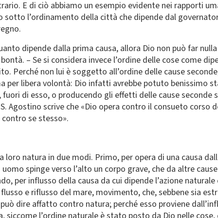
trario. E di ciò abbiamo un esempio evidente nei rapporti uma
 sotto l’ordinamento della città che dipende dal governatore
 regno.
quanto dipende dalla prima causa, allora Dio non può far nulla 
 bontà. – Se si considera invece l’ordine delle cose come di
ilito. Perché non lui è soggetto all’ordine delle cause second
a per libera volontà: Dio infatti avrebbe potuto benissimo st
fuori di esso, o producendo gli effetti delle cause seconde 
 S. Agostino scrive che «Dio opera contro il consueto corso 
 contro se stesso».
lla loro natura in due modi. Primo, per opera di una causa dal
uomo spinge verso l’alto un corpo grave, che da altre cause h
o, per influsso della causa da cui dipende l’azione naturale d
usso e riflusso del mare, movimento, che, sebbene sia estran
 può dire affatto contro natura; perché esso proviene dall’in
Ora, siccome l’ordine naturale è stato posto da Dio nelle cose,