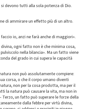
 si devono tutti alla sola potenza di Dio.
one di ammirare un effetto più di un altro.
 faccio io, anzi ne farà anche di maggiori».
a divina, ogni fatto non è che minima cosa,
ulviscolo nella bilancia». Ma un fatto viene
conda del grado in cui supera le capacità
la natura non può assolutamente compiere:
 sua corsa, o che il corpo umano diventi
 natura, non per la cosa prodotta, ma per il
fatti la natura può causare la vita, ma non in
– Terzo, un fatto può superare le forze della
taneamente dalla febbre per virtù divina,
 sereno, si addensi e precipiti in piogge