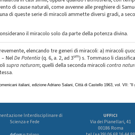
ervento di cause naturali, come avvenne alle preghiere di Samu
ascuna di queste serie di miracoli ammette diversi gradi, a se
 considerano il miracolo solo da parte della potenza divina.
evemente, elencando tre generi di miracoli: a) miracoli
quoa
um
. – Nel
De Potentia
(q. 6, a. 2, ad 3
) s. Tommaso li classif
oli
supra naturam
; quelli della seconda miracoli
contra natu
stessa.
 Domenicani italiani, edizione Adriano Salani, Città di Castello 1963, vol. VII: “
ntazione Interdisciplinare di
UFFICI
Scienza e Fede
Via dei Pianellari, 41
00186 Roma
tel (++39) 06.68.16.44.88
disf.org
in Italiano