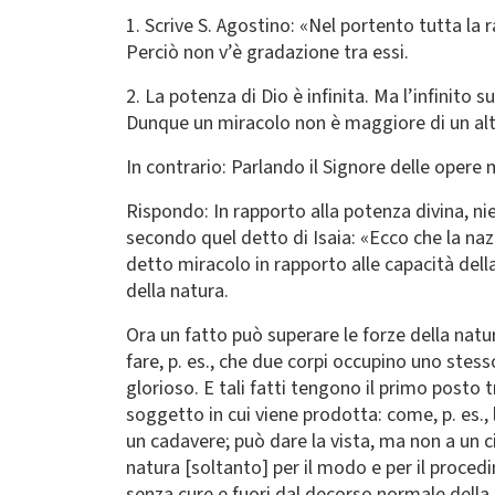
1. Scrive S. Agostino: «Nel portento tutta la r
Perciò non v’è gradazione tra essi.
2. La potenza di Dio è infinita. Ma l’infinito 
Dunque un miracolo non è maggiore di un alt
In contrario: Parlando il Signore delle opere 
Rispondo: In rapporto alla potenza divina, ni
secondo quel detto di Isaia: «Ecco che la naz
detto miracolo in rapporto alle capacità dell
della natura.
Ora un fatto può superare le forze della nat
fare, p. es., che due corpi occupino uno stess
glorioso. E tali fatti tengono il primo posto 
soggetto in cui viene prodotta: come, p. es., l
un cadavere; può dare la vista, ma non a un ci
natura [soltanto] per il modo e per il proced
senza cure e fuori dal decorso normale della 