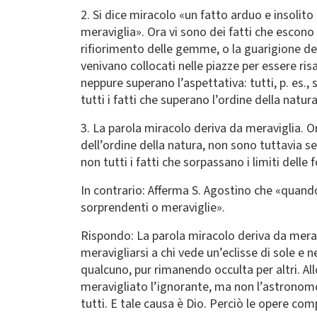
2. Si dice miracolo «un fatto arduo e insolito 
meraviglia». Ora vi sono dei fatti che escono
rifiorimento delle gemme, o la guarigione de
venivano collocati nelle piazze per essere ris
neppure superano l’aspettativa: tutti, p. es.,
tutti i fatti che superano l’ordine della natur
3. La parola miracolo deriva da meraviglia. Ora
dell’ordine della natura, non sono tuttavia s
non tutti i fatti che sorpassano i limiti delle 
In contrario: Afferma S. Agostino che «quando
sorprendenti o meraviglie».
Rispondo: La parola miracolo deriva da meravig
meravigliarsi a chi vede un’eclisse di sole e 
qualcuno, pur rimanendo occulta per altri. All
meravigliato l’ignorante, ma non l’astronomo
tutti. E tale causa è Dio. Perciò le opere com