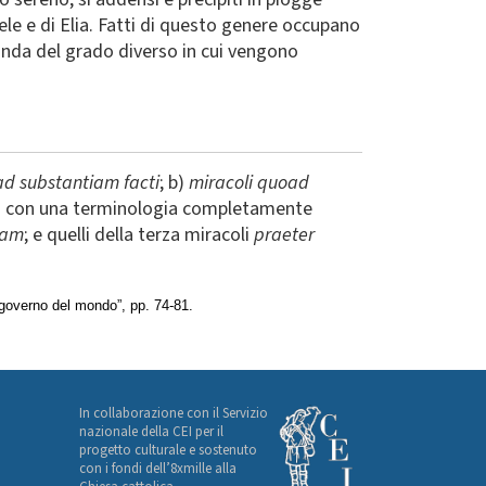
ele e di Elia. Fatti di questo genere occupano
conda del grado diverso in cui vengono
d substantiam facti
; b)
miracoli quoad
ica con una terminologia completamente
ram
; e quelli della terza miracoli
praeter
Il governo del mondo”, pp. 74-81.
In collaborazione con il Servizio
nazionale della CEI per il
progetto culturale e sostenuto
con i fondi dell’8xmille alla