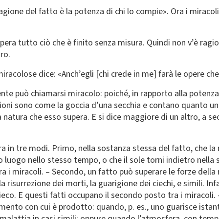
agione del fatto è la potenza di chi lo compie». Ora i miracoli
supera tutto ciò che è finito senza misura. Quindi non v’è ragi
ro.
miracolose dice: «Anch’egli [chi crede in me] farà le opere che
ente può chiamarsi miracolo: poiché, in rapporto alla potenz
ioni sono come la goccia d’una secchia e contano quanto un p
a natura che esso supera. E si dice maggiore di un altro, a se
ura in tre modi. Primo, nella sostanza stessa del fatto, che 
o luogo nello stesso tempo, o che il sole torni indietro nella
tra i miracoli. – Secondo, un fatto può superare le forze della
a risurrezione dei morti, la guarigione dei ciechi, e simili. In
eco. E questi fatti occupano il secondo posto tra i miracoli. 
imento con cui è prodotto: quando, p. es., uno guarisce istan
malattia in casi simili; oppure quando l’atmosfera, con tempo