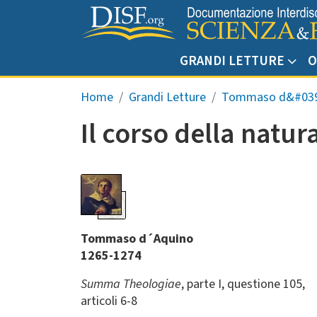
Salta al contenuto principale
GRANDI LETTURE
O
Briciole di pane
Home
Grandi Letture
Tommaso d&#039
Il corso della natur
Tommaso d´Aquino
1265-1274
Summa Theologiae
, parte I, questione 105,
articoli 6-8