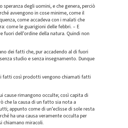
va o speranza degli uomini, e che genera, perciò
perché avvengono in cose minime, come il
requenza, come accadeva con i malati che
a: come le guarigioni delle febbri. – E
e fuori dell’ordine della natura. Quindi non
ano dei fatti che, pur accadendo al di fuori
te, senza studio e senza insegnamento. Dunque
i fatti così prodotti vengono chiamati fatti
cui cause rimangono occulte; così capita di
rò che la causa di un fatto sia nota a
tutti; appunto come di un’eclisse di sole resta
perché ha una causa veramente occulta per
 si chiamano miracoli.