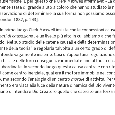
cause fisiche. È per questo che Clerk Maxwell affermava: «La d
tamente stata di grande aiuto a coloro che hanno studiato la n
'osservazione di determinare la sua forma non possiamo esser
London 1882, p. 243].
 In primo luogo Clerk Maxwell insiste che le connessioni causal
nati di causazione
, e un livello più alto in cui abbiamo a che 
o. Nel suo studio delle catene causali e della determinazion
nte della teoria” e regolarla talvolta a un certo grado di def
 confonde vagamente insieme. Così un'opportuna regolazione d
ti fisici e delle loro conseguenze immediate fino al fuoco o ca
i subordinate. In secondo luogo questa causa centrale con rif
come centro inerziale, qual era il motore immobile nel conce
, ma secondo l'analogia di un centro
morale
di attività. Pe
mento era vista alla luce della natura dinamica del Dio vivente
ano d'intendere Dio Creatore quello che esercitò una forza 