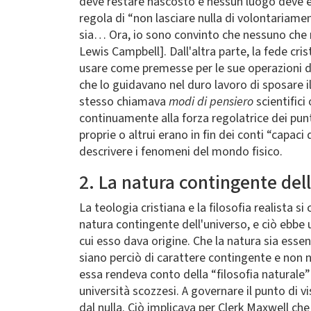
deve restare nascosto e nessun luogo deve es
regola di “non lasciare nulla di volontariame
sia… Ora, io sono convinto che nessuno che no
Lewis Campbell]. Dall'altra parte, la fede cr
usare come premesse per le sue operazioni de
che lo guidavano nel duro lavoro di sposare i
stesso chiamava
modi di pensiero
scientifici
continuamente alla forza regolatrice dei punt
proprie o altrui erano in fin dei conti “capac
descrivere i fenomeni del mondo fisico.
2. La natura contingente del
La teologia cristiana e la filosofia realista 
natura contingente dell'universo, e ciò ebbe
cui esso dava origine. Che la natura sia essen
siano perciò di carattere contingente e non ne
essa rendeva conto della “filosofia naturale” 
università scozzesi. A governare il punto di v
dal nulla. Ciò implicava per Clerk Maxwell che