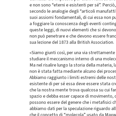
e non sono “eterni e esistenti per sé”. Perciò
secondo le analogie degli “articoli manufatti”.
suoi assiomi fondamentali, di cui essa non pu
a foggiare la conoscenza degli eventi contin
queste leggi, di nuovi elementi che si devono po
non può penetrare e che devono essere franc
sua lezione del 1873 alla British Association.
«Siamo giunti così, per una via strettamente s
studiare il meccanismo interno di una molec
Ma nel risalire lungo la storia della materia,
non è stata fatta mediante alcuno dei proces
Abbiamo raggiunto i limiti estremi delle no
esistente di per sé essa deve essere stata c
che la nostra mente trova qualcosa su cui fa
spazio e debba esser capace di movimento, c
possono essere del genere che i metafisici c
abbiamo dati per la speculazione riguardo alla
che il concetto di “molecola” usato da Maxwel