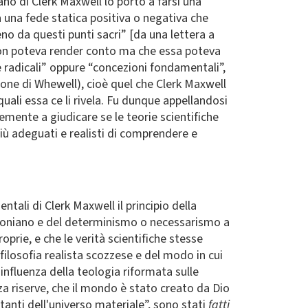
no di Clerk Maxwell lo portò a farsi una
 una fede statica positiva o negativa che
no da questi punti sacri” [da una lettera a
a non poteva render conto ma che essa poteva
 radicali” oppure “concezioni fondamentali”,
sione di Whewell), cioè quel che Clerk Maxwell
quali essa ce li rivela. Fu dunque appellandosi
emente a giudicare se le teorie scientifiche
 più adeguati e realisti di comprendere e
tali di Clerk Maxwell il principio della
ewtoniano e del determinismo o necessarismo a
prie, e che le verità scientifiche stesse
filosofia realista scozzese e del modo in cui
'influenza della teologia riformata sulle
nza riserve, che il mondo è stato creato da Dio
rtanti dell'universo materiale”, sono stati
fatti