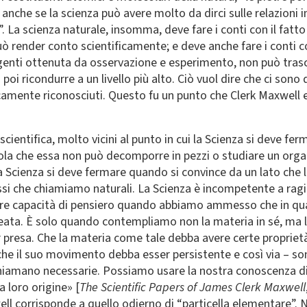
, anche se la scienza può avere molto da dirci sulle relazion
 La scienza naturale, insomma, deve fare i conti con il fatto c
ò render conto scientificamente; e deve anche fare i conti c
genti ottenuta da osservazione e esperimento, non può trascu
i ricondurre a un livello più alto. Ciò vuol dire che ci sono dei 
amente riconosciuti. Questo fu un punto che Clerk Maxwell e
cientifica, molto vicini al punto in cui la Scienza si deve fer
ola che essa non può decomporre in pezzi o studiare un org
 la Scienza si deve fermare quando si convince da un lato che 
si che chiamiamo naturali. La Scienza è incompetente a ragio
stre capacità di pensiero quando abbiamo ammesso che in qu
reata. È solo quando contempliamo non la materia in sé, ma l
r presa. Che la materia come tale debba avere certe propriet
he il suo movimento debba esser persistente e così via – s
hiamano necessarie. Possiamo usare la nostra conoscenza di 
 loro origine» [
The Scientific Papers of James Clerk Maxwell
l corrisponde a quello odierno di “particella elementare”. N