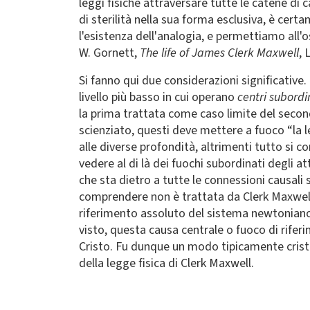
leggi fisiche attraversare tutte le catene di 
di sterilità nella sua forma esclusiva, è cer
l'esistenza dell'analogia, e permettiamo all
W. Gornett,
The life of James Clerk Maxwell
, 
Si fanno qui due considerazioni significative.
livello più basso in cui operano
centri subordi
la prima trattata come caso limite del second
scienziato, questi deve mettere a fuoco “la le
alle diverse profondità, altrimenti tutto si
vedere al di là dei fuochi subordinati degli at
che sta dietro a tutte le connessioni causal
comprendere non è trattata da Clerk Maxwell 
riferimento assoluto del sistema newtoniano
visto, questa causa centrale o fuoco di riferi
Cristo. Fu dunque un modo tipicamente cristi
della legge fisica di Clerk Maxwell.