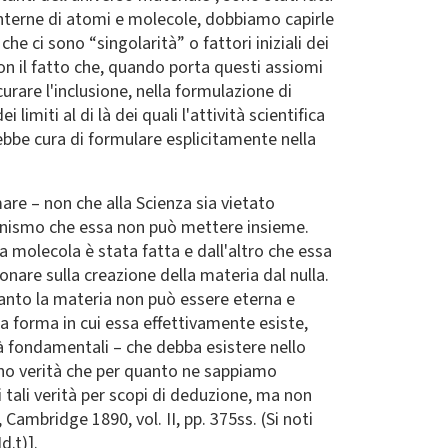
i interne di atomi e molecole, dobbiamo capirle
he ci sono “singolarità” o fattori iniziali dei
on il fatto che, quando porta questi assiomi
rare l'inclusione, nella formulazione di
limiti al di là dei quali l'attività scientifica
bbe cura di formulare esplicitamente nella
mare – non che alla Scienza sia vietato
anismo che essa non può mettere insieme.
la molecola è stata fatta e dall'altro che essa
nare sulla creazione della materia dal nulla.
anto la materia non può essere eterna e
a forma in cui essa effettivamente esiste,
à fondamentali – che debba esistere nello
ono verità che per quanto ne sappiamo
tali verità per scopi di deduzione, ma non
, Cambridge 1890, vol. II, pp. 375ss. (Si noti
d.t)].