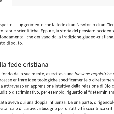
me
petto il suggerimento che la fede di un Newton o di un Cler
 teorie scientifiche. Eppure, la storia del pensiero occidenta
fondamentali che derivano dalla tradizione giudeo-cristiana. 
to di solito.
lla fede cristiana
al fondo della sua mente, esercitava una
funzione regolatrice
i facesse entrare idee teologiche specificamente o direttament
 attraverso un'apprensione intuitiva della relazione di Dio c
iudizio discriminativo, per esempio, riguardo al “determinism
ficata aveva qui una doppia influenza. Da una parte, dirigendol
vità reale di cui aveva bisogno per un'attività scientifica crit