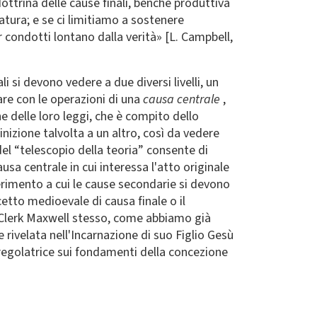
ottrina delle cause finali, benché produttiva
atura; e se ci limitiamo a sostenere
 condotti lontano dalla verità» [L. Campbell,
i si devono vedere a due diversi livelli, un
fare con le operazioni di una
causa centrale
,
e delle loro leggi, che è compito dello
inizione talvolta a un altro, così da vedere
el “telescopio della teoria” consente di
usa centrale in cui interessa l'atto originale
erimento a cui le cause secondarie si devono
tto medioevale di causa finale o il
r Clerk Maxwell stesso, come abbiamo già
 rivelata nell'Incarnazione di suo Figlio Gesù
regolatrice sui fondamenti della concezione