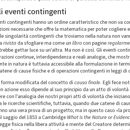
li eventi contingenti
venti contingenti hanno un ordine caratteristico che non va c
oni necessarie che offre la matematica per poter cogliere e 
 le singolarità contingenti che troviamo nella natura non van
na
rivista
da sfogliare ma come un
libro
con pagine
regolarme
rebbe gettar luce su un'altra. Ma non è così. Gli eventi conti
urazioni continue, interdipendenza e reali analogie, che mos
nte in natura è tuttavia accessibile alla formulazione in term
tene di cause fisiche e di operazioni contingenti in leggi di 
a forma modificata del concetto di
causa finale
. Egli fece no
 in azione esso dipende al suo principio da un atto di volontà
 con l'analogia dei nostri propri atti di volontà che inizian
le ricerche scientifiche, tuttavia, quando due catene di cau
anno una vera prova di un progetto; ma in questo caso «la pr
Dal saggio del 1853 a Cambridge
What is the Nature or Evidenc
gge fisica nella libera attività e mente del Creatore determ