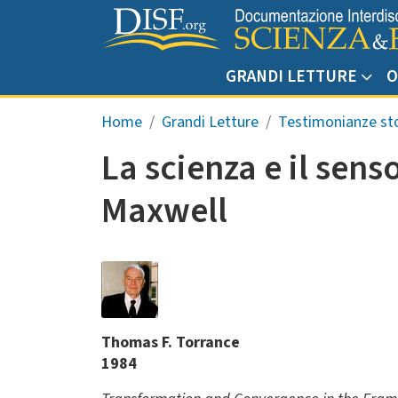
Salta al contenuto principale
GRANDI LETTURE
O
Briciole di pane
Home
Grandi Letture
Testimonianze sto
La scienza e il sens
Maxwell
Thomas F. Torrance
1984