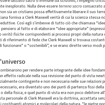
sere lasciato sacro o immune da scrutinio, l'impegno cristia
nte inesplorato. Nulla deve essere
terreno sacro
consacrato a
n sia un cristiano possa effettivamente liberare il suo terre
istiana forniva a Clerk Maxwell verità di cui la scienza stess
duttive. Così egli s'imbevve di tutto ciò che chiamava “idee
l pensiero al fatto e di elaborare “idee appropriate” (espres
 o
verità fisiche
corrispondenti ai processi propri della natura 
i di riferimento di fede che Clerk Maxwell si trovava costant
i di funzionare” o “sostenibili”, e se erano dirette verso modi
l'universo
si combinarono per rendere parte integrante delle idee fondamen
 un effetto radicale nella sua revisione del punto di vista n
zialmente contingente e non necessaria nelle sue relazioni pro
cessario, era diventato uno dei punti di partenza fissi della 
o della fisica; e quel punto di vista era non poco debitore all
ista personale di Clerk Maxwell era la dottrina, accettata se
 i costituenti atomici e molecolari della natura, “le pietre po