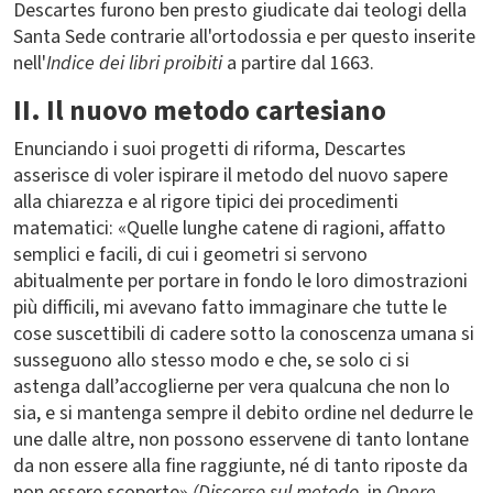
Descartes furono ben presto giudicate dai teologi della
Santa Sede contrarie all'ortodossia e per questo inserite
nell'
Indice
dei libri proibiti
a partire dal 1663.
II. Il nuovo metodo cartesiano
Enunciando i suoi progetti di riforma, Descartes
asserisce di voler ispirare il metodo del nuovo sapere
alla chiarezza e al rigore tipici dei procedimenti
matematici: «Quelle lunghe catene di ragioni, affatto
semplici e facili, di cui i geometri si servono
abitualmente per portare in fondo le loro dimostrazioni
più difficili, mi avevano fatto immaginare che tutte le
cose suscettibili di cadere sotto la conoscenza umana si
susseguono allo stesso modo e che, se solo ci si
astenga dall’accoglierne per vera qualcuna che non lo
sia, e si mantenga sempre il debito ordine nel dedurre le
une dalle altre, non possono esservene di tanto lontane
da non essere alla fine raggiunte, né di tanto riposte da
non essere scoperte»
(Discorso sul metodo
, in
Opere