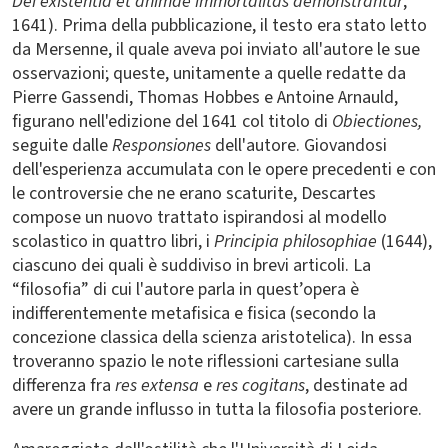
Dei existentia et animae immortalitas demonstrantur
,
1641). Prima della pubblicazione, il testo era stato letto
da Mersenne, il quale aveva poi inviato all'autore le sue
osservazioni; queste, unitamente a quelle redatte da
Pierre Gassendi, Thomas Hobbes e Antoine Arnauld,
figurano nell'edizione del 1641 col titolo di
Obiectiones,
seguite dalle
Responsiones
dell'autore. Giovandosi
dell'esperienza accumulata con le opere precedenti e con
le controversie che ne erano scaturite, Descartes
compose un nuovo trattato ispirandosi al modello
scolastico in quattro libri, i
Principia
philosophiae
(1644),
ciascuno dei quali è suddiviso in brevi articoli. La
“filosofia” di cui l'autore parla in quest’opera è
indifferentemente metafisica e fisica (secondo la
concezione classica della scienza aristotelica). In essa
troveranno spazio le note riflessioni cartesiane sulla
differenza fra
res extensa
e
res cogitans
, destinate ad
avere un grande influsso in tutta la filosofia posteriore.