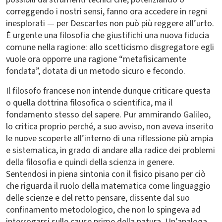
correggendo i nostri sensi, fanno ora accedere in regni
inesplorati — per Descartes non può più reggere all’urto.
È urgente una filosofia che giustifichi una nuova fiducia
comune nella ragione: allo scetticismo disgregatore egli
vuole ora opporre una ragione “metafisicamente
fondata”, dotata di un metodo sicuro e fecondo.
Il filosofo francese non intende dunque criticare questa
o quella dottrina filosofica o scientifica, ma il
fondamento stesso del sapere. Pur ammirando Galileo,
lo critica proprio perché, a suo avviso, non aveva inserito
le nuove scoperte all’interno di una riflessione più ampia
e sistematica, in grado di andare alla radice dei problemi
della filosofia e quindi della scienza in genere.
Sentendosi in piena sintonia con il fisico pisano per ciò
che riguarda il ruolo della matematica come linguaggio
delle scienze e del retto pensare, dissente dal suo
confinamento metodologico, che non lo spingeva ad
interrogarsi sulle cause prime della natura. Un’analoga