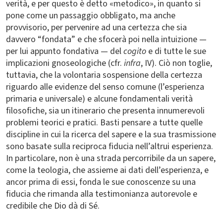
verità, e per questo è detto «metodico», in quanto si
pone come un passaggio obbligato, ma anche
provvisorio, per pervenire ad una certezza che sia
davvero “fondata” e che sfocerà poi nella intuizione —
per lui appunto fondativa — del
cogito
e di tutte le sue
implicazioni gnoseologiche (cfr.
infra
, IV). Ciò non toglie,
tuttavia, che la volontaria sospensione della certezza
riguardo alle evidenze del senso comune (l’esperienza
primaria e universale) e alcune fondamentali verità
filosofiche, sia un itinerario che presenta innumerevoli
problemi teorici e pratici. Basti pensare a tutte quelle
discipline in cui la ricerca del sapere e la sua trasmissione
sono basate sulla reciproca fiducia nell’altrui esperienza.
In particolare, non è una strada percorribile da un sapere,
come la teologia, che assieme ai dati dell’esperienza, e
ancor prima di essi, fonda le sue conoscenze su una
fiducia che rimanda alla testimonianza autorevole e
credibile che Dio dà di Sé.