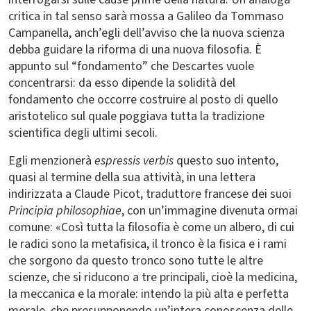
critica in tal senso sarà mossa a Galileo da Tommaso
Campanella, anch’egli dell’avviso che la nuova scienza
debba guidare la riforma di una nuova filosofia. È
appunto sul “fondamento” che Descartes vuole
concentrarsi: da esso dipende la solidità del
fondamento che occorre costruire al posto di quello
aristotelico sul quale poggiava tutta la tradizione
scientifica degli ultimi secoli.
Egli menzionerà
espressis verbis
questo suo intento,
quasi al termine della sua attività, in una lettera
indirizzata a Claude Picot, traduttore francese dei suoi
Principia philosophiae
, con un’immagine divenuta ormai
comune: «Così tutta la filosofia è come un albero, di cui
le radici sono la metafisica, il tronco è la fisica e i rami
che sorgono da questo tronco sono tutte le altre
scienze, che si riducono a tre principali, cioè la medicina,
la meccanica e la morale: intendo la più alta e perfetta
morale, che presupponendo un’intera conoscenza delle