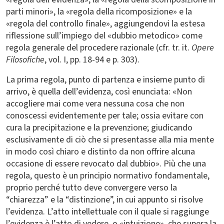
parti minori», la «regola della ricomposizione» e la
«regola del controllo finale», aggiungendovi la estesa
riflessione sull’impiego del «dubbio metodico» come
regola generale del procedere razionale (cfr. tr. it.
Opere
Filosofiche
, vol. I, pp. 18-94 e p. 303).
La prima regola, punto di partenza e insieme punto di
arrivo, è quella dell’evidenza, così enunciata: «Non
accogliere mai come vera nessuna cosa che non
conoscessi evidentemente per tale; ossia evitare con
cura la precipitazione e la prevenzione; giudicando
esclusivamente di ciò che si presentasse alla mia mente
in modo così chiaro e distinto da non offrire alcuna
occasione di essere revocato dal dubbio». Più che una
regola, questo è un principio normativo fondamentale,
proprio perché tutto deve convergere verso la
“chiarezza” e la “distinzione”, in cui appunto si risolve
l’evidenza. L’atto intellettuale con il quale si raggiunge
l’evidenza è l’atto di vedere, o «intuizione», che supera la