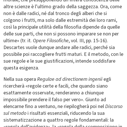
altre scienze è l’ultimo grado della saggezza. Ora, come
non è dalle radici, né dal tronco degli alberi che si
colgono i frutti, ma solo dalle estremità dei loro rami,
così la principale utilità della filosofia dipende da quelle
delle sue parti, che non si possono imparare se non per
ultime» (tr. it.
Opere Filosofiche
, vol. III, pp. 15-16).
Descartes vuole dunque andare alle radici, perché sia
possibile poi raccogliere frutti maturi. E il metodo, con le
sue regole e le sue giustificazioni, intende soddisfare
questa esigenza.
Nella sua opera
Regulae ad directionem ingenii
egli
ricercherà «regole certe e facili, che quando siano
esattamente osservate, renderanno a chiunque
impossibile prendere il falso per vero». Giunto ad
elencarne fino a ventuno, ne riepilogherà poi nel
Discorso
sul metodo
i risultati essenziali, riducendo la sua
sistematizzazione a quattro regole fondamentali: la
«regola dell’evidenza», la «regola della scomposizione in