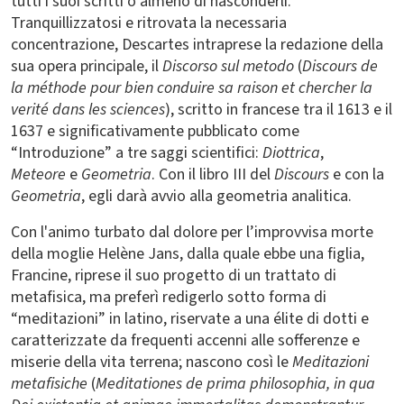
tutti i suoi scritti o almeno di nasconderli.
Tranquillizzatosi e ritrovata la necessaria
concentrazione, Descartes intraprese la redazione della
sua opera principale, il
Discorso sul metodo
(
Discours de
la méthode pour bien conduire sa raison et chercher la
verité dans les sciences
), scritto in francese tra il 1613 e il
1637 e significativamente pubblicato come
“Introduzione” a tre saggi scientifici:
Diottrica
,
Meteore
e
Geometria
. Con il libro III del
Discours
e con la
Geometria
, egli darà avvio alla geometria analitica.
Con l'animo turbato dal dolore per l’improvvisa morte
della moglie Helène Jans, dalla quale ebbe una figlia,
Francine, riprese il suo progetto di un trattato di
metafisica, ma preferì redigerlo sotto forma di
“meditazioni” in latino, riservate a una élite di dotti e
caratterizzate da frequenti accenni alle sofferenze e
miserie della vita terrena; nascono così le
Meditazioni
metafisiche
(
Meditationes de prima philosophia, in qua