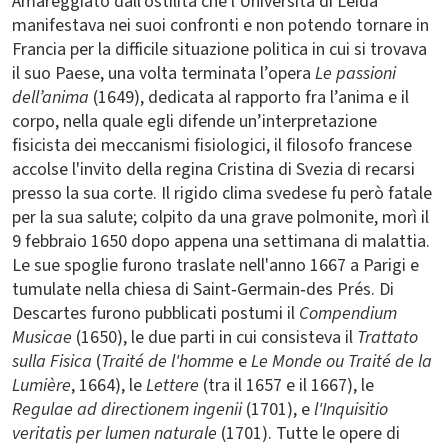
Amareggiato dall'ostilità che l'Università di Leida
manifestava nei suoi confronti e non potendo tornare in
Francia per la difficile situazione politica in cui si trovava
il suo Paese, una volta terminata l’opera
Le passioni
dell’anima
(1649), dedicata al rapporto fra l’anima e il
corpo, nella quale egli difende un’interpretazione
fisicista dei meccanismi fisiologici, il filosofo francese
accolse l'invito della regina Cristina di Svezia di recarsi
presso la sua corte. Il rigido clima svedese fu però fatale
per la sua salute; colpito da una grave polmonite, morì il
9 febbraio 1650 dopo appena una settimana di malattia.
Le sue spoglie furono traslate nell'anno 1667 a Parigi e
tumulate nella chiesa di Saint‑Germain‑des Prés. Di
Descartes furono pubblicati postumi il
Compendium
Musicae
(1650), le due parti in cui consisteva il
Trattato
sulla Fisica
(
Traité de l'homme
e
Le Monde ou Traité de la
Lumière
, 1664), le
Lettere
(tra il 1657 e il 1667), le
Regulae ad directionem ingenii
(1701), e
l'Inquisitio
veritatis per lumen naturale
(1701). Tutte le opere di