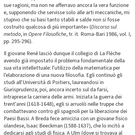
sue ragioni; ma non ne afferravo ancora la vera funzione
e, supponendo che servisse solo alle arti meccaniche, mi
stupivo che su basi tanto stabili e salde non si fosse
costruito qualcosa di più importante» (
Discorso sul
metodo
, in
Opere Filosofiche
, tr. it. Roma-Bari 1986, vol. I,
pp. 295-296).
Il giovane René lasciò dunque il collegio di La Flèche
avendo già impostato il problema fondamentale della
sua vita intellettuale: l'utilizzo della matematica per
l'elaborazione di una nuova filosofia. Egli continuò gli
studi all'Università di Poitiers, laureandosi in
Giurisprudenza; poi, ancora incerto sul da farsi,
intraprese la carriera delle armi. Iniziata la guerra dei
trent'anni (1618-1648), egli si arruolò nelle truppe che
combattevano contro gli spagnoli per la liberazione dei
Paesi Bassi. A Breda fece amicizia con un giovane fisico
olandese, lsaac Beeckman (1588-1637), che lo incitò a
dedicarsi agli studi di fisica. A Ulm (dove si trovava al