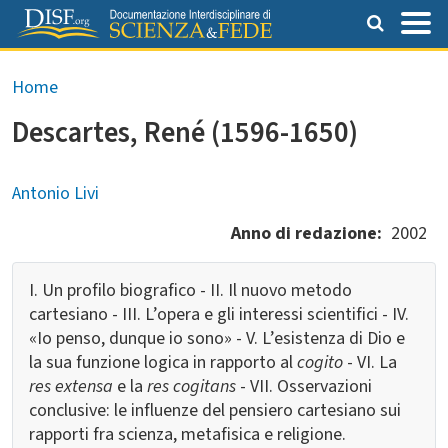
Salta al contenuto principale
Briciole di pane
Home
Descartes, René (1596-1650)
Antonio Livi
Anno di redazione
2002
I. Un profilo biografico - II. Il nuovo metodo
cartesiano - III. L’opera e gli interessi scientifici - IV.
«Io penso, dunque io sono» - V. L’esistenza di Dio e
la sua funzione logica in rapporto al
cogito
- VI. La
res extensa
e la
res cogitans
- VII. Osservazioni
conclusive: le influenze del pensiero cartesiano sui
rapporti fra scienza, metafisica e religione.