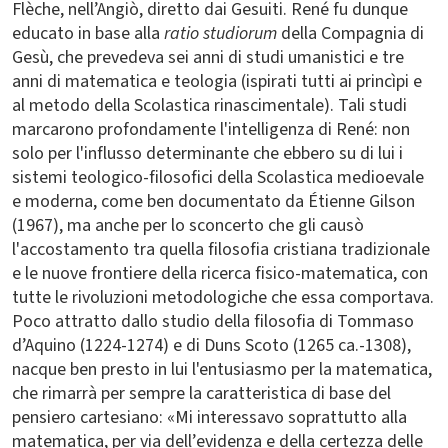
Flèche, nell’Angiò, diretto dai Gesuiti. René fu dunque
educato in base alla
ratio studiorum
della Compagnia di
Gesù, che prevedeva sei anni di studi umanistici e tre
anni di matematica e teologia (ispirati tutti ai princìpi e
al metodo della Scolastica rinascimentale). Tali studi
marcarono profondamente l'intelligenza di René: non
solo per l'influsso determinante che ebbero su di lui i
sistemi teologico-filosofici della Scolastica medioevale
e moderna, come ben documentato da Étienne Gilson
(1967), ma anche per lo sconcerto che gli causò
l'accostamento tra quella filosofia cristiana tradizionale
e le nuove frontiere della ricerca fisico-matematica, con
tutte le rivoluzioni metodologiche che essa comportava.
Poco attratto dallo studio della filosofia di Tommaso
d’Aquino (1224-1274) e di Duns Scoto (1265 ca.-1308),
nacque ben presto in lui l'entusiasmo per la matematica,
che rimarrà per sempre la caratteristica di base del
pensiero cartesiano: «Mi interessavo soprattutto alla
matematica, per via dell’evidenza e della certezza delle