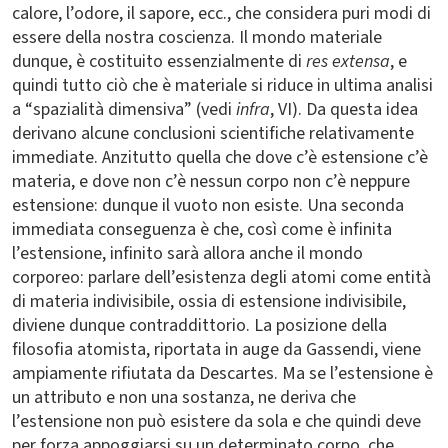
calore, l’odore, il sapore, ecc., che considera puri modi di
essere della nostra coscienza. Il mondo materiale
dunque, è costituito essenzialmente di
res extensa
, e
quindi tutto ciò che è materiale si riduce in ultima analisi
a “spazialità dimensiva” (vedi
infra
, VI). Da questa idea
derivano alcune conclusioni scientifiche relativamente
immediate. Anzitutto quella che dove c’è estensione c’è
materia, e dove non c’è nessun corpo non c’è neppure
estensione: dunque il vuoto non esiste. Una seconda
immediata conseguenza è che, così come è infinita
l’estensione, infinito sarà allora anche il mondo
corporeo: parlare dell’esistenza degli atomi come entità
di materia indivisibile, ossia di estensione indivisibile,
diviene dunque contraddittorio. La posizione della
filosofia atomista, riportata in auge da Gassendi, viene
ampiamente rifiutata da Descartes. Ma se l’estensione è
un attributo e non una sostanza, ne deriva che
l’estensione non può esistere da sola e che quindi deve
per forza appoggiarsi su un determinato corpo, che