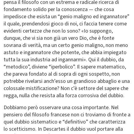
pensa il filosofo con un estrema e radicale ricerca di
fondamento solido per la conoscenza — che cosa
impedisce che esista un “genio maligno ed ingannatore”
il quale, prendendosi gioco di noi, ci faccia tenere come
evidenti certezze che non lo sono? «Io suppongo,
dunque, che vi sia non già un vero Dio, che è fonte
sovrana di verità, ma un certo genio maligno, non meno
astuto e ingannatore che potente, che abbia impiegato
tutta la sua industria ad ingannarmi». Qui il dubbio, da
“metodico”, diviene “iperbolico”. Il sapere matematico,
che pareva fondato al di sopra di ogni sospetto, non
potrebbe rivelarsi anch’esso un grandioso abbaglio e una
colossale mistificazione? Non c’è settore del sapere che
regga, nulla che resista alla forza corrosiva del dubbio.
Dobbiamo però osservare una cosa importante. Nel
pensiero del filosofo francese non ci troviamo di fronte a
quel dubbio sistematico e “definitivo” che caratterizza
lo scetticismo. In Descartes il dubbio vuol portare alla