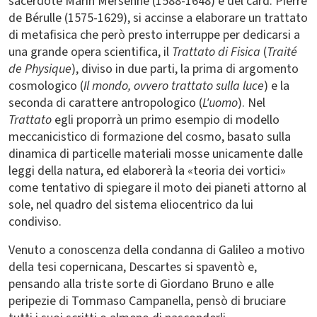
sacerdote Marin Mersenne (1588-1648) e del card. Pierre
de Bérulle (1575-1629), si accinse a elaborare un trattato
di metafisica che però presto interruppe per dedicarsi a
una grande opera scientifica, il
Trattato di Fisica
(
Traité
de Physique
), diviso in due parti, la prima di argomento
cosmologico (
Il mondo, ovvero trattato sulla luce
) e la
seconda di carattere antropologico (
L'uomo
). Nel
Trattato
egli proporrà un primo esempio di modello
meccanicistico di formazione del cosmo, basato sulla
dinamica di particelle materiali mosse unicamente dalle
leggi della natura, ed elaborerà la «teoria dei vortici»
come tentativo di spiegare il moto dei pianeti attorno al
sole, nel quadro del sistema eliocentrico da lui
condiviso.
Venuto a conoscenza della condanna di Galileo a motivo
della tesi copernicana, Descartes si spaventò e,
pensando alla triste sorte di Giordano Bruno e alle
peripezie di Tommaso Campanella, pensò di bruciare