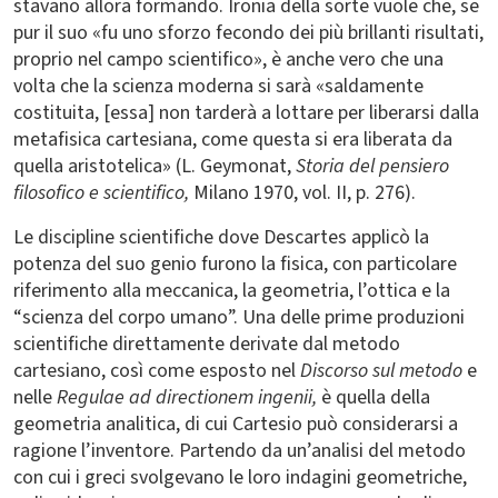
stavano allora formando. Ironia della sorte vuole che, se
pur il suo «fu uno sforzo fecondo dei più brillanti risultati,
proprio nel campo scientifico», è anche vero che una
volta che la scienza moderna si sarà «saldamente
costituita, [essa] non tarderà a lottare per liberarsi dalla
metafisica cartesiana, come questa si era liberata da
quella aristotelica» (L. Geymonat,
Storia del pensiero
filosofico e scientifico,
Milano 1970, vol. II, p. 276).
Le discipline scientifiche dove Descartes applicò la
potenza del suo genio furono la fisica, con particolare
riferimento alla meccanica, la geometria, l’ottica e la
“scienza del corpo umano”. Una delle prime produzioni
scientifiche direttamente derivate dal metodo
cartesiano, così come esposto nel
Discorso sul metodo
e
nelle
Regulae ad directionem ingenii,
è quella della
geometria analitica, di cui Cartesio può considerarsi a
ragione l’inventore. Partendo da un’analisi del metodo
con cui i greci svolgevano le loro indagini geometriche,