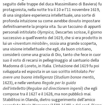
seguito delle truppe del duca Massimiliano di Baviera) fu
protagonista, nella notte tra il 10 e l’11 novembre 1619,
di una singolare esperienza intellettuale, una sorte di
profonda intuizione su come avrebbe dovuto impostare
definitivamente la propria vita. Su un taccuino di appunti
personali intitolato
Olympica,
Descartes scrisse, il giorno
successivo a quell'evento del 1619, che si era prodotto in
lui un «
inventum mirabile
»
,
ossia una grande scoperta,
una visione intellettuale che egli, da buon cristiano,
considerò come una grazia di Dio, tanto che fece in cuor
suo il voto di recarsi in pellegrinaggio al santuario della
Madonna di Loreto, in Italia. L'intuizione del 1619 fu poi
sviluppata ed esposta in un suo scritto intitolato
Per
avere una buona intelligenza
(
Studium bonae mentis
,
1623), e nelle ventuno
Regole per la guida
dell'intelletto
(
Regulae ad directionem ingenii
) che egli
compose tra il 1627 e il 1628, ma non pubblicò mai.
Stabilitosi in Olanda, dietro suggerimento dell’amico