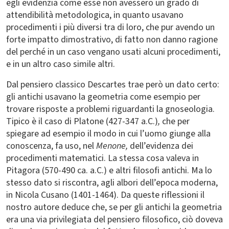
egli evidenzia come esse non avessero un grado di
attendibilità metodologica, in quanto usavano
procedimenti i più diversi tra di loro, che pur avendo un
forte impatto dimostrativo, di fatto non danno ragione
del perché in un caso vengano usati alcuni procedimenti,
e in un altro caso simile altri.
Dal pensiero classico Descartes trae però un dato certo:
gli antichi usavano la geometria come esempio per
trovare risposte a problemi riguardanti la gnoseologia.
Tipico è il caso di Platone (427-347 a.C.)
,
che per
spiegare ad esempio il modo in cui l’uomo giunge alla
conoscenza, fa uso, nel
Menone,
dell’evidenza dei
procedimenti matematici. La stessa cosa valeva in
Pitagora (570-490 ca. a.C.) e altri filosofi antichi. Ma lo
stesso dato si riscontra, agli albori dell’epoca moderna,
in Nicola Cusano (1401-1464). Da queste riflessioni il
nostro autore deduce che, se per gli antichi la geometria
era una via privilegiata del pensiero filosofico, ciò doveva