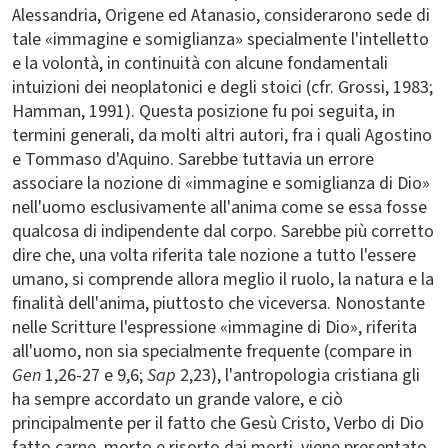
Alessandria, Origene ed Atanasio, considerarono sede di
tale «immagine e somiglianza» specialmente l'intelletto
e la volontà, in continuità con alcune fondamentali
intuizioni dei neoplatonici e degli stoici (cfr. Grossi, 1983;
Hamman, 1991). Questa posizione fu poi seguita, in
termini generali, da molti altri autori, fra i quali Agostino
e Tommaso d'Aquino. Sarebbe tuttavia un errore
associare la nozione di «immagine e somiglianza di Dio»
nell'uomo esclusivamente all'anima come se essa fosse
qualcosa di indipendente dal corpo. Sarebbe più corretto
dire che, una volta riferita tale nozione a tutto l'essere
umano, si comprende allora meglio il ruolo, la natura e la
finalità dell'anima, piuttosto che viceversa. Nonostante
nelle Scritture l'espressione «immagine di Dio», riferita
all'uomo, non sia specialmente frequente (compare in
Gen
1,26-27 e 9,6;
Sap
2,23), l'antropologia cristiana gli
ha sempre accordato un grande valore, e ciò
principalmente per il fatto che Gesù Cristo, Verbo di Dio
fatto carne, morto e risorto dai morti, viene presentato