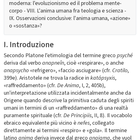
moderna: l'evoluzionismo ed il problema mente-
corpo - VIII. L'anima umana fra teologia e scienza -
IX. Osservazioni conclusive: l'anima umana, «azione»
o «sostanza»?
I. Introduzione
Secondo Platone l'etimologia del termine greco
psyché
deriva dal verbo
anapneîn
, cioè «respirare», o anche
anapsycho
«refrigero», «faccio asciugare» (cfr.
Cratilo
,
399e). Aristotele ne trova la radice in
katápsyxis
,
«raffreddamento» (cfr.
De Anima
, I, 2, 405b),
un'interpretazione utilizzata incidentalmente anche da
Origene quando descrive la primitiva caduta degli spiriti
umani in termini di un «raffreddamento» di una realtà
puramente spirituale (cfr.
De Principiis
, II, 8). Il vocabolo
ebraico equivalente più vicino è
nefes
, collegato
direttamente ai termini «respiro» e «gola». Il termine
latino
anima
deriva invece dal greco
anaigma
, che vuol