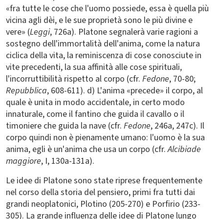
«fra tutte le cose che l'uomo possiede, essa è quella più
vicina agli dèi, e le sue proprietà sono le più divine e
vere» (
Leggi
, 726a). Platone segnalerà varie ragioni a
sostegno dell'immortalità dell'anima, come la natura
ciclica della vita, la reminiscenza di cose conosciute in
vite precedenti, la sua affinità alle cose spirituali,
l'incorruttibilità rispetto al corpo (cfr.
Fedone
, 70-80;
Repubblica
, 608-611). d) L'anima «precede» il corpo, al
quale è unita in modo accidentale, in certo modo
innaturale, come il fantino che guida il cavallo o il
timoniere che guida la nave (cfr.
Fedone
, 246a, 247c). Il
corpo quindi non è pienamente umano: l'uomo è la sua
anima, egli è un'anima che usa un corpo (cfr.
Alcibiade
maggiore
, I, 130a-131a).
Le idee di Platone sono state riprese frequentemente
nel corso della storia del pensiero, primi fra tutti dai
grandi neoplatonici, Plotino (205-270) e Porfirio (233-
305). La grande influenza delle idee di Platone lungo