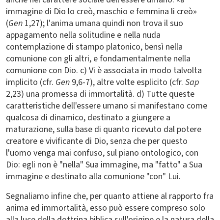
immagine di Dio lo creò, maschio e femmina li creò»
(
Gen
1,27); l'anima umana quindi non trova il suo
appagamento nella solitudine e nella nuda
contemplazione di stampo platonico, bensì nella
comunione con gli altri, e fondamentalmente nella
comunione con Dio. c) Vi è associata in modo talvolta
implicito (cfr.
Gen
9,6-7), altre volte esplicito (cfr.
Sap
2,23) una promessa di immortalità. d) Tutte queste
caratteristiche dell'essere umano si manifestano come
qualcosa di dinamico, destinato a giungere a
maturazione, sulla base di quanto ricevuto dal potere
creatore e vivificante di Dio, senza che per questo
l'uomo venga mai confuso, sul piano ontologico, con
Dio: egli non è "nella" Sua immagine, ma "fatto" a Sua
immagine e destinato alla comunione "con" Lui.
Segnaliamo infine che, per quanto attiene al rapporto fra
anima ed immortalità, esso può essere compreso solo
alla luce della dottrina biblica sull'origine e la natura della