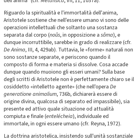
dell'anima" (cfr.
Metafisica
, VII, 11, 1037a).
Riguardo la spiritualità e l'immortalità dell'anima,
Aristotele sostiene che nell'essere umano vi sono delle
operazioni intellettuali che soltanto una sostanza
separata dal corpo (
noûs
, in opposizione a
sôma
), e
dunque incorruttibile, sarebbe in grado di realizzare (cfr.
De Anima
, III, 4, 429ab). Tuttavia, le «forme» naturali non
sono sostanze separate, e periscono quando il
composto di forma e materia si dissolve. Cosa accade
dunque quando muoiono gli esseri umani? Sulla base
degli scritti di Aristotele non è perfettamente chiaro se il
cosiddetto «intelletto agente» (che nell'opera
De
generatione animalium
, 736b, dichiarerà essere di
origine divina, qualcosa di separato ed impassibile), sia
presente ed attivo quale situazione od attualità
compiuta e finale (
entelécheia
), individuale ed
immortale, in ogni essere umano (cfr. Reyna, 1972).
La dottrina aristotelica, insistendo sull'unità sostanziale