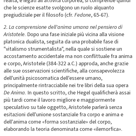
realtà, e legati all'attività corporea; si comprende quindi
che le scienze esatte svolgono un ruolo alquanto
pregiudiziale per il filosofo (cfr.
Fedone
, 65-67).
2. La comprensione dell'anima umana nel pensiero di
Aristotele
. Dopo una fase iniziale più vicina alla visione
platonica dualista, seguita da una probabile fase di
"vitalismo strumentalista", nella quale si sostiene un
accostamento accidentale ma non conflittuale fra anima
e corpo, Aristotele (384-322 a.C.) approda, anche grazie
alle sue osservazioni scientifiche, alla consapevolezza
dell'unità psicosomatica dell'essere umano,
principalmente rintracciabile nei tre libri della sua opera
De Anima
. In questo scritto, che Hegel qualificherà assai
più tardi come il lavoro migliore e maggiormente
speculativo su tale oggetto, Aristotele parlerà senza
esitazioni dell'unione sostanziale fra corpo e anima e
dell'anima come «forma sostanziale» del corpo,
elaborando la teoria denominata come «ilemorfica».