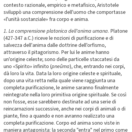
contesto razionale, empirico e metafisico, Aristotele
sviluppò una comprensione dell'uomo che comportasse
«l'unità sostanziale» fra corpo e anima.
1. La comprensione platonica dell'anima umana
. Platone
(427-347 a.C.) riceve le nozioni di purificazione e di
salvezza dell'anima dalle dottrine dell'orfismo,
attraverso il pitagorismo. Per lui le anime hanno
un'origine celeste; sono delle particelle staccatesi da
uno «Spirito» infinito (
pneûma
), che, entrando nei corpi,
dà loro la vita. Data la loro origine celeste e spirituale,
dopo una vita retta nella quale viene raggiunta una
completa purificazione, le anime saranno finalmente
reintegrate nella loro primitiva origine spirituale. Se così
non fosse, esse sarebbero destinate ad una serie di
reincarnazioni successive, anche nei corpi di animali o di
piante, fino a quando e non avranno realizzato una
completa purificazione. Corpo ed anima sono viste in
maniera antagonista: la seconda "entra" nel primo come