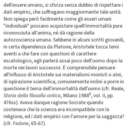
dell'essere umano, si sforza senza dubbio di rispettare i
dati empirici, che suffragano maggiormente tale unità.
Non spiega però facilmente come gli esseri umani
"individuali" possano acquistare quell'immortalità pure
riconosciuta all'anima, né dà ragione della
autocoscienza umana. Sebbene in alcuni scritti giovanili,
in certa dipendenza da Platone, Aristotele tocca temi
aventi a che fare con questioni di carattere
escatologico, egli parlerà assai poco dell'uomo dopo la
morte nei lavori successivi. È comprensibile pensare
all'influsso di Aristotele sui materialismi monisti o atei,
di ispirazione scientifica, comunemente inclini a porre in
questione il tema dell'immortalità dell'uomo (cfr. Reale,
8
Storia della filosofia antica
, Milano 1988
, vol. II, pp.
476ss). Aveva dunque ragione Socrate quando
sosteneva che la scienza era incompatibile con la
religione, ed i dati empirici con l'amore per la saggezza?
(cfr.
Fedone
, 65-67).