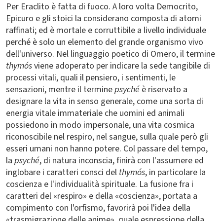
Per Eraclito è fatta di fuoco. A loro volta Democrito,
Epicuro e gli stoici la considerano composta di atomi
raffinati; ed è mortale e corruttibile a livello individuale
perché è solo un elemento del grande organismo vivo
dell'universo. Nel linguaggio poetico di Omero, il termine
thymós
viene adoperato per indicare la sede tangibile di
processi vitali, quali il pensiero, i sentimenti, le
sensazioni, mentre il termine
psyché
è riservato a
designare la vita in senso generale, come una sorta di
energia vitale immateriale che uomini ed animali
possiedono in modo impersonale, una vita cosmica
riconoscibile nel respiro, nel sangue, sulla quale però gli
esseri umani non hanno potere. Col passare del tempo,
la
psyché
, di natura inconscia, finirà con l'assumere ed
inglobare i caratteri consci del
thymós
, in particolare la
coscienza e l'individualità spirituale. La fusione fra i
caratteri del «respiro» e della «coscienza», portata a
compimento con l'orfismo, favorirà poi l'idea della
«trasmigrazione delle anime», quale espressione della