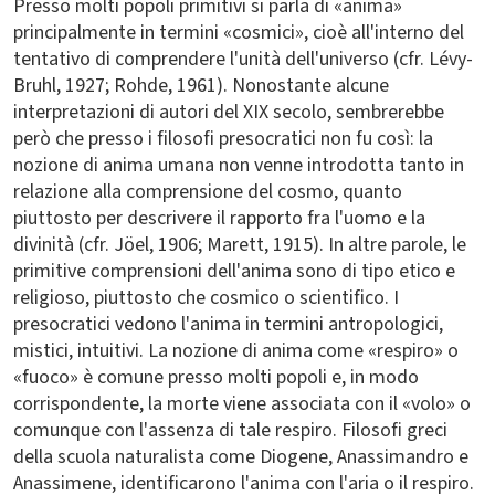
Presso molti popoli primitivi si parla di «anima»
principalmente in termini «cosmici», cioè all'interno del
tentativo di comprendere l'unità dell'universo (cfr. Lévy-
Bruhl, 1927; Rohde, 1961). Nonostante alcune
interpretazioni di autori del XIX secolo, sembrerebbe
però che presso i filosofi presocratici non fu così: la
nozione di anima umana non venne introdotta tanto in
relazione alla comprensione del cosmo, quanto
piuttosto per descrivere il rapporto fra l'uomo e la
divinità (cfr. Jöel, 1906; Marett, 1915). In altre parole, le
primitive comprensioni dell'anima sono di tipo etico e
religioso, piuttosto che cosmico o scientifico. I
presocratici vedono l'anima in termini antropologici,
mistici, intuitivi. La nozione di anima come «respiro» o
«fuoco» è comune presso molti popoli e, in modo
corrispondente, la morte viene associata con il «volo» o
comunque con l'assenza di tale respiro. Filosofi greci
della scuola naturalista come Diogene, Anassimandro e
Anassimene, identificarono l'anima con l'aria o il respiro.