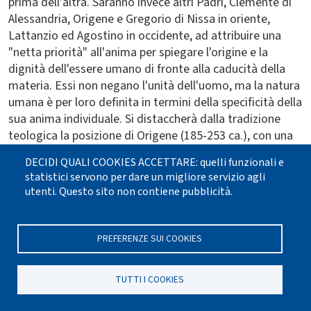
prima dell'altra. Saranno invece altri Padri, Clemente di
Alessandria, Origene e Gregorio di Nissa in oriente,
Lattanzio ed Agostino in occidente, ad attribuire una
"netta priorità" all'anima per spiegare l'origine e la
dignità dell'essere umano di fronte alla caducità della
materia. Essi non negano l'unità dell'uomo, ma la natura
umana è per loro definita in termini della specificità della
sua anima individuale. Si distaccherà dalla tradizione
teologica la posizione di Origene (185-253 ca.), con una
visione della natura dell'anima assai vicina a quella del
DECIDI QUALI COOKIES ACCETTARE: quelli funzionali e
platonismo classico, senza però giungere mai ad
statistici servono per dare un migliore servizio agli
associare il male direttamente con la corporeità.
utenti. Questo sito non contiene pubblicità.
Sebbene la sua produzione teologica fu in gran parte
anti-manichea, Agostino (354-430) mantenne una certa
PREFERENZE SUI COOKIES
dipendenza dalla visione platonica: «la parte migliore
dell'uomo è la sua anima», dice, «il corpo non è tutto
l'uomo, ma la parte inferiore dell'uomo» (
De civitate Dei
,
TUTTI I COOKIES
XIII, 24). Agostino rigetta la dottrina platonica della