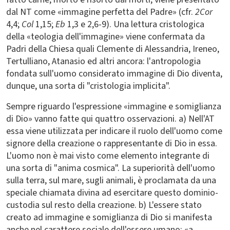
dal NT come «immagine perfetta del Padre» (cfr.
2Cor
4,4;
Col
1,15;
Eb
1,3 e 2,6-9). Una lettura cristologica
della «teologia dell'immagine» viene confermata da
Padri della Chiesa quali Clemente di Alessandria, Ireneo,
Tertulliano, Atanasio ed altri ancora: l'antropologia
fondata sull'uomo considerato immagine di Dio diventa,
dunque, una sorta di "cristologia implicita".
Sempre riguardo l'espressione «immagine e somiglianza
di Dio» vanno fatte qui quattro osservazioni. a) Nell'AT
essa viene utilizzata per indicare il ruolo dell'uomo come
signore della creazione o rappresentante di Dio in essa.
L'uomo non è mai visto come elemento integrante di
una sorta di "anima cosmica". La superiorità dell'uomo
sulla terra, sul mare, sugli animali, è proclamata da una
speciale chiamata divina ad esercitare questo dominio-
custodia sul resto della creazione. b) L'essere stato
creato ad immagine e somiglianza di Dio si manifesta
anche nel carattere sociale dell'essere umano: «a