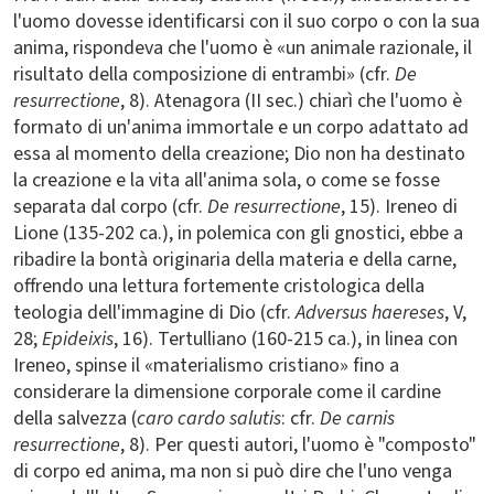
l'uomo dovesse identificarsi con il suo corpo o con la sua
anima, rispondeva che l'uomo è «un animale razionale, il
risultato della composizione di entrambi» (cfr.
De
resurrectione
, 8). Atenagora (II sec.) chiarì che l'uomo è
formato di un'anima immortale e un corpo adattato ad
essa al momento della creazione; Dio non ha destinato
la creazione e la vita all'anima sola, o come se fosse
separata dal corpo (cfr.
De resurrectione
, 15). Ireneo di
Lione (135-202 ca.), in polemica con gli gnostici, ebbe a
ribadire la bontà originaria della materia e della carne,
offrendo una lettura fortemente cristologica della
teologia dell'immagine di Dio (cfr.
Adversus haereses
, V,
28;
Epideixis
, 16). Tertulliano (160-215 ca.), in linea con
Ireneo, spinse il «materialismo cristiano» fino a
considerare la dimensione corporale come il cardine
della salvezza (
caro cardo salutis
: cfr.
De carnis
resurrectione
, 8). Per questi autori, l'uomo è "composto"
di corpo ed anima, ma non si può dire che l'uno venga