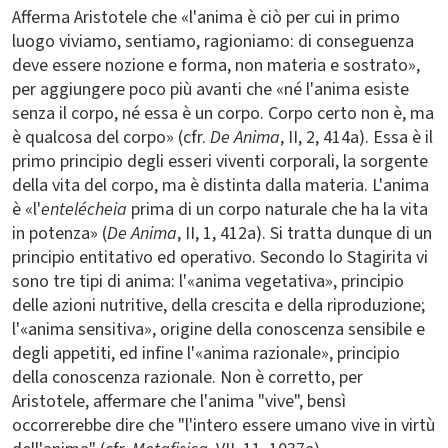
Afferma Aristotele che «l'anima è ciò per cui in primo
luogo viviamo, sentiamo, ragioniamo: di conseguenza
deve essere nozione e forma, non materia e sostrato»,
per aggiungere poco più avanti che «né l'anima esiste
senza il corpo, né essa è un corpo. Corpo certo non è, ma
è qualcosa del corpo» (cfr.
De Anima
, II, 2, 414a). Essa è il
primo principio degli esseri viventi corporali, la sorgente
della vita del corpo, ma è distinta dalla materia. L'anima
è «l'
entelécheia
prima di un corpo naturale che ha la vita
in potenza» (
De Anima
, II, 1, 412a). Si tratta dunque di un
principio entitativo ed operativo. Secondo lo Stagirita vi
sono tre tipi di anima: l'«anima vegetativa», principio
delle azioni nutritive, della crescita e della riproduzione;
l'«anima sensitiva», origine della conoscenza sensibile e
degli appetiti, ed infine l'«anima razionale», principio
della conoscenza razionale. Non è corretto, per
Aristotele, affermare che l'anima "vive", bensì
occorrerebbe dire che "l'intero essere umano vive in virtù