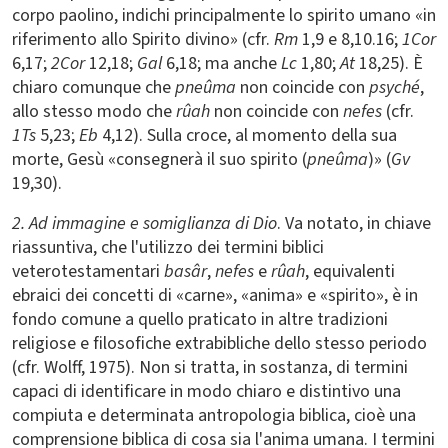
corpo paolino, indichi principalmente lo spirito umano «in
riferimento allo Spirito divino» (cfr.
Rm
1,9 e 8,10.16;
1Cor
6,17;
2Cor
12,18;
Gal
6,18; ma anche
Lc
1,80;
At
18,25). È
chiaro comunque che
pneûma
non coincide con
psyché
,
allo stesso modo che
rûah
non coincide con
nefes
(cfr.
1Ts
5,23;
Eb
4,12). Sulla croce, al momento della sua
morte, Gesù «consegnerà il suo spirito (
pneûma
)» (
Gv
19,30).
2. Ad immagine e somiglianza di Dio
. Va notato, in chiave
riassuntiva, che l'utilizzo dei termini biblici
veterotestamentari
basâr
,
nefes
e
rûah
, equivalenti
ebraici dei concetti di «carne», «anima» e «spirito», è in
fondo comune a quello praticato in altre tradizioni
religiose e filosofiche extrabibliche dello stesso periodo
(cfr. Wolff, 1975). Non si tratta, in sostanza, di termini
capaci di identificare in modo chiaro e distintivo una
compiuta e determinata antropologia biblica, cioè una
comprensione biblica di cosa sia l'anima umana. I termini