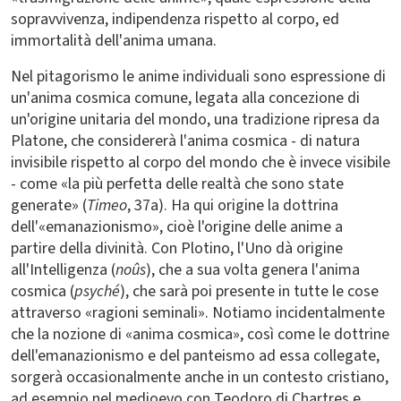
sopravvivenza, indipendenza rispetto al corpo, ed
immortalità dell'anima umana.
Nel pitagorismo le anime individuali sono espressione di
un'anima cosmica comune, legata alla concezione di
un'origine unitaria del mondo, una tradizione ripresa da
Platone, che considererà l'anima cosmica - di natura
invisibile rispetto al corpo del mondo che è invece visibile
- come «la più perfetta delle realtà che sono state
generate» (
Timeo
, 37a). Ha qui origine la dottrina
dell'«emanazionismo», cioè l'origine delle anime a
partire della divinità. Con Plotino, l'Uno dà origine
all'Intelligenza (
noûs
), che a sua volta genera l'anima
cosmica (
psyché
), che sarà poi presente in tutte le cose
attraverso «ragioni seminali». Notiamo incidentalmente
che la nozione di «anima cosmica», così come le dottrine
dell'emanazionismo e del panteismo ad essa collegate,
sorgerà occasionalmente anche in un contesto cristiano,
ad esempio nel medioevo con Teodoro di Chartres e