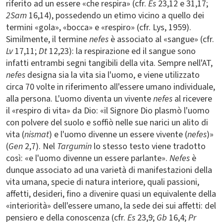
riferito ad un essere «che respira» (cfr.
Es
23,12 e 31,17;
2Sam
16,14), possedendo un etimo vicino a quello dei
termini «gola», «bocca» e «respiro» (cfr. Lys, 1959).
Similmente, il termine
nefes
è associato al «sangue» (cfr.
Lv
17,11;
Dt
12,23): la respirazione ed il sangue sono
infatti entrambi segni tangibili della vita. Sempre nell'AT,
nefes
designa sia la vita sia l'uomo, e viene utilizzato
circa 70 volte in riferimento all'essere umano individuale,
alla persona. L'uomo diventa un vivente
nefes
al ricevere
il «respiro di vita» da Dio: «il Signore Dio plasmò l'uomo
con polvere del suolo e soffiò nelle sue narici un alito di
vita (
nismat
) e l'uomo divenne un essere vivente (
nefes
)»
(
Gen
2,7). Nel
Targumin
lo stesso testo viene tradotto
così: «e l'uomo divenne un essere parlante».
Nefes
è
dunque associato ad una varietà di manifestazioni della
vita umana, specie di natura interiore, quali passioni,
affetti, desideri, fino a divenire quasi un equivalente della
«interiorità» dell'essere umano, la sede dei sui affetti: del
pensiero e della conoscenza (cfr.
Es
23,9;
Gb
16,4;
Pr