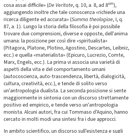
um
cosa assai difficile» (
De Veritate
, q. 10, a. 8, ad 8
),
aggiungendo inoltre che tale conoscenza «richiede una
ricerca diligente ed accurata» (
Summa theologiae
, I, q.
87, a. 1). Lungo la storia della filosofia è poi possibile
trovare due comprensioni, diverse e opposte, dell'anima
umana: la posizione per così dire «spiritualista»
(Pitagora, Platone, Plotino, Agostino, Descartes, Leibniz,
ecc.) e quella «materialista» (Epicuro, Lucrezio, Comte,
Marx, Engels, ecc.). La prima vi associa una varietà di
aspetti della vita e del comportamento umani
(autocoscienza, auto-trascendenza, libertà, dialogicità,
cultura, creatività, ecc.), e tende di solito verso
un'antropologia dualista. La seconda posizione si sente
maggiormente in sintonia con un discorso strettamente
positivo ed empirico, e tende verso un'antropologia
monista. Alcuni autori, fra cui Tommaso d'Aquino, hanno
cercato in molti modi una sintesi fra i due approcci.
In ambito scientifico, un discorso sull'esistenza e sugli