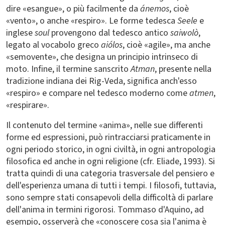
dire «esangue», o più facilmente da
ánemos
, cioè
«vento», o anche «respiro». Le forme tedesca
Seele
e
inglese
soul
provengono dal tedesco antico
saiwolò
,
legato al vocabolo greco
aiólos
, cioè «agile», ma anche
«semovente», che designa un principio intrinseco di
moto. Infine, il termine sanscrito
Atman
, presente nella
tradizione indiana dei Rig-Veda, significa anch'esso
«respiro» e compare nel tedesco moderno come
atmen
,
«respirare».
Il contenuto del termine «anima», nelle sue differenti
forme ed espressioni, può rintracciarsi praticamente in
ogni periodo storico, in ogni civiltà, in ogni antropologia
filosofica ed anche in ogni religione (cfr. Eliade, 1993). Si
tratta quindi di una categoria trasversale del pensiero e
dell'esperienza umana di tutti i tempi. I filosofi, tuttavia,
sono sempre stati consapevoli della difficoltà di parlare
dell'anima in termini rigorosi. Tommaso d'Aquino, ad
esempio, osserverà che «conoscere cosa sia l'anima è