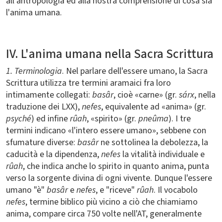
all'antropologia ed alla nostra comprensione di cosa sia
l'anima umana.
IV. L'anima umana nella Sacra Scrittura
1. Terminologia
. Nel parlare dell'essere umano, la Sacra
Scrittura utilizza tre termini aramaici fra loro
intimamente collegati:
basâr
, cioè «carne» (gr.
sárx
, nella
traduzione dei LXX),
nefes
, equivalente ad «anima» (gr.
psyché
) ed infine
rûah
, «spirito» (gr.
pneûma
). I tre
termini indicano «l'intero essere umano», sebbene con
sfumature diverse:
basâr
ne sottolinea la debolezza, la
caducità e la dipendenza,
nefes
la vitalità individuale e
rûah
, che indica anche lo spirito in quanto anima, punta
verso la sorgente divina di ogni vivente. Dunque l'essere
umano "è"
basâr
e
nefes
, e "riceve"
rûah
. Il vocabolo
nefes
, termine biblico più vicino a ciò che chiamiamo
anima, compare circa 750 volte nell'AT, generalmente