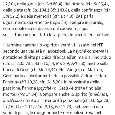
12,10), della gioia (cfr.
Sal
86,4), del timore (cfr.
Sal
6,4),
della pietà (cfr.
Sal
104,1.35; 143,8), della confidenza (cfr.
Sal
57,2) e della memoria (cfr.
Dt
4,9). L'AT parla
ugualmente dei «morti» (
repa'îm
), sempre in plurale,
come qualcosa di diverso dal cadavere, i quali
sussistono in uno stato letargico, deficiente ed inattivo.
Il termine «anima» o «spirito» verrà utilizzato nel NT
secondo una varietà di accezioni. La
psyché
conserva la
notazione di vita psichica riferita all'anima o all'individuo
(cfr.
Lc
2,35;
At
2,43 e 15,24;
Rm
2,9;
2Pt
2,8), anche sulla
bocca di Gesù (cfr.
Mc
14,34). Nel Vangelo di Matteo,
Gesù parla esplicitamente della possibilità di «uccidere
l'anima» (
Mt
10,28; cfr.
Gc
5,20). In prossimità della
passione, l'anima (
psyché
) di Gesù «è triste fino alla
morte» (
Mc
14,34). Compare anche lo spirito (
pneûma
),
anch'esso riferito all'interiorità personale (cfr.
Mt
5,3;
At
,
17,16;
1Cor
2,11;
2Cor
2,13;
Eb
12,23), sebbene in una
serie di passi, la maggior parte dei quali si trova nel