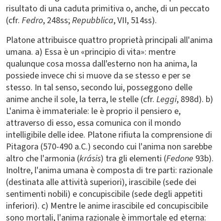
risultato di una caduta primitiva o, anche, di un peccato
(cfr.
Fedro
, 248ss;
Repubblica
, VII, 514ss).
Platone attribuisce quattro proprietà principali all'anima
umana. a) Essa è un «principio di vita»: mentre
qualunque cosa mossa dall'esterno non ha anima, la
possiede invece chi si muove da se stesso e per se
stesso. In tal senso, secondo lui, posseggono delle
anime anche il sole, la terra, le stelle (cfr.
Leggi
, 898d). b)
L'anima è immateriale: le è proprio il pensiero e,
attraverso di esso, essa comunica con il mondo
intelligibile delle idee. Platone rifiuta la comprensione di
Pitagora (570-490 a.C.) secondo cui l'anima non sarebbe
altro che l'armonia (
krásis
) tra gli elementi (
Fedone
93b).
Inoltre, l'anima umana è composta di tre parti: razionale
(destinata alle attività superiori), irascibile (sede dei
sentimenti nobili) e concupiscibile (sede degli appetiti
inferiori). c) Mentre le anime irascibile ed concupiscibile
sono mortali, l'anima razionale è immortale ed eterna: