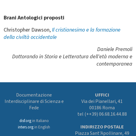
Brani Antologici proposti
Christopher Dawson,
Il cristianesimo e la formazione
della civiltà occidentale
Daniele Premoli
Dottorando in Storia e Letteratura dell'età moderna e
contemporanea
Documentazione
UFFICI
Interdisciplinare di Scienza e
Via dei Pianellari, 41
Fede
00186 Roma
tel (++39) 06.68.16.44.88
disf.org
in Italiano
INDIRIZZO POSTALE
inters.org
in English
Piazza Sant'Apollinare, 49