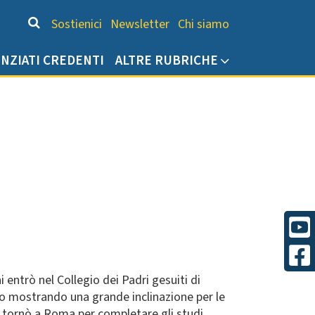
Chi siamo
Sostienici
Newsletter
Chi siamo
ENZIATI CREDENTI
ALTRE RUBRICHE
entrò nel Collegio dei Padri gesuiti di
o mostrando una grande inclinazione per le
a, tornò a Roma per completare gli studi