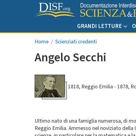
Salta al contenuto principale
GRANDI LETTURE
O
Briciole di pane
Home
Scienziati credenti
Angelo Secchi
1818, Reggio Emilia
1878, 
Ultimo nato di una famiglia numerosa, di mode
Reggio Emilia. Ammesso nel noviziato della 
scienze, in particolare per la matematica e l