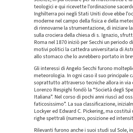
teologici e qui ricevette l'ordinazione sacerdo
Inghilterra poi negli Stati Uniti dove ebbe l'
moderne nel campo della fisica e della meteo
di rinnovarne la strumentazione, di iniziare l
sulla crociera della chiesa di s. Ignazio, sfr
Roma nel 1870 iniziò per Secchi un periodo di
motivi politici la cattedra universitaria di A
allo stomaco che lo avrebbero portato in bre
Gli interessi di Angelo Secchi furono molteplic
meteorologia. In ogni caso il suo principale ca
soprattutto attraverso tecniche allora in via 
Lorenzo Respighi fondò la “Società degli Spet
Italiana”. Nel corso di pochi anni riuscì ad os
faticosissimo”. La sua classificazione, iniz
Lockyer ed Edward C. Pickering, ma costituì
righe spettrali (numero, posizione ed intensi
Rilevanti furono anche i suoi studi sul Sole, i