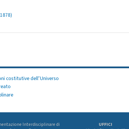
 1878)
ni costitutive dell’Universo
reato
plinare
ntazione Interdisciplinare di
UFFICI