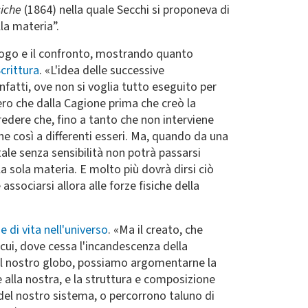
isiche
(1864) nella quale Secchi si proponeva di
la materia”.
alogo e il confronto, mostrando quanto
crittura
. «L'idea delle successive
nfatti, ove non si voglia tutto eseguito per
ro che dalla Cagione prima che creò la
redere che, fino a tanto che non interviene
ne così a differenti esseri. Ma, quando da una
tale senza sensibilità non potrà passarsi
a sola materia. E molto più dovrà dirsi ciò
ssociarsi allora alle forze fisiche della
e di vita nell'universo
. «Ma il creato, che
ui, dove cessa l'incandescenza della
 del nostro globo, possiamo argomentarne la
le alla nostra, e la struttura e composizione
e del nostro sistema, o percorrono taluno di