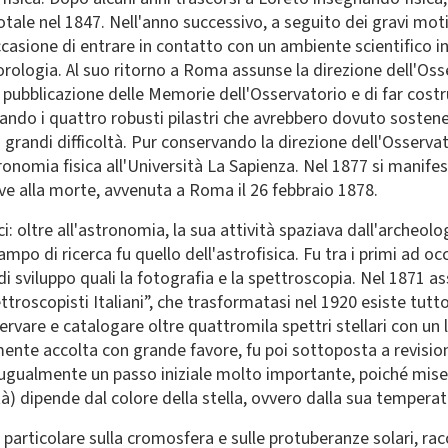
tale nel 1847. Nell'anno successivo, a seguito dei gravi moti p
occasione di entrare in contatto con un ambiente scientifico i
rologia. Al suo ritorno a Roma assunse la direzione dell'Os
a pubblicazione delle Memorie dell'Osservatorio e di far costr
uttando i quattro robusti pilastri che avrebbero dovuto sostene
 grandi difficoltà. Pur conservando la direzione dell'Osserv
stronomia fisica all'Università La Sapienza. Nel 1877 si manife
ve alla morte, avvenuta a Roma il 26 febbraio 1878.
i: oltre all'astronomia, la sua attività spaziava dall'archeolog
mpo di ricerca fu quello dell'astrofisica. Fu tra i primi ad occ
di sviluppo quali la fotografia e la spettroscopia. Nel 1871 
troscopisti Italiani”, che trasformatasi nel 1920 esiste tut
servare e catalogare oltre quattromila spettri stellari con un 
ialmente accolta con grande favore, fu poi sottoposta a revi
 ugualmente un passo iniziale molto importante, poiché mise
tà) dipende dal colore della stella, ovvero dalla sua temperat
n particolare sulla cromosfera e sulle protuberanze solari, rac