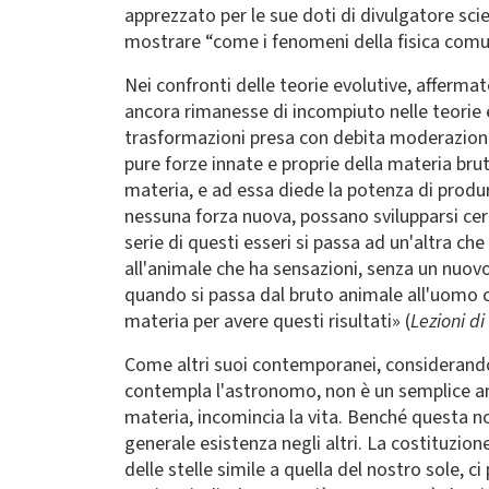
apprezzato per le sue doti di divulgatore scien
mostrare “come i fenomeni della fisica comun
Nei confronti delle teorie evolutive, afferm
ancora rimanesse di incompiuto nelle teorie
trasformazioni presa con debita moderazione n
pure forze innate e proprie della materia br
materia, e ad essa diede la potenza di produr
nessuna forza nuova, possano svilupparsi cert
serie di questi esseri si passa ad un'altra ch
all'animale che ha sensazioni, senza un nuovo
quando si passa dal bruto animale all'uomo che
materia per avere questi risultati» (
Lezioni di
Come altri suoi contemporanei, considerando 
contempla l'astronomo, non è un semplice am
materia, incomincia la vita. Benché questa no
generale esistenza negli altri. La costituzion
delle stelle simile a quella del nostro sole, 