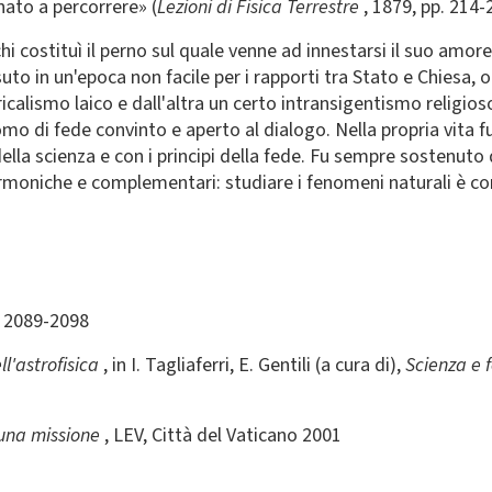
nato a percorrere» (
Lezioni di Fisica Terrestre
, 1879, pp. 214-
i costituì il perno sul quale venne ad innestarsi il suo amor
uto in un'epoca non facile per i rapporti tra Stato e Chiesa, 
ericalismo laico e dall'altra un certo intransigentismo religio
uomo di fede convinto e aperto al dialogo. Nella propria vit
lla scienza e con i principi della fede. Fu sempre sostenuto 
armoniche e complementari: studiare i fenomeni naturali è c
pp. 2089-2098
ll'astrofisica
, in I. Tagliaferri, E. Gentili (a cura di),
Scienza e f
 una missione
, LEV, Città del Vaticano 2001