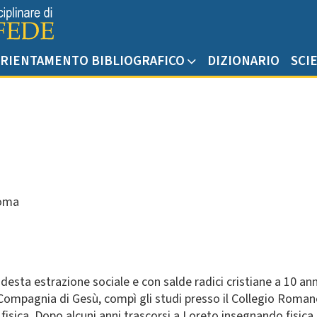
RIENTAMENTO BIBLIOGRAFICO
DIZIONARIO
SCI
Roma
sta estrazione sociale e con salde radici cristiane a 10 anni 
Compagnia di Gesù, compì gli studi presso il Collegio Roman
a fisica. Dopo alcuni anni trascorsi a Loreto insegnando fisic