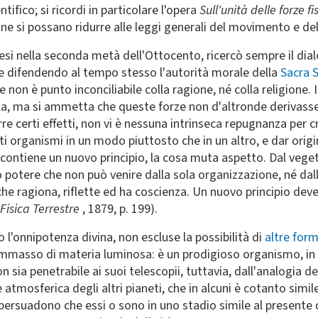
tifico; si ricordi in particolare l'opera
Sull'unità delle forze f
e si possano ridurre alle leggi generali del movimento e del
atesi nella seconda metà dell'Ottocento, ricercò sempre il di
 e difendendo al tempo stesso l'autorità morale della
Sacra S
on è punto inconciliabile colla ragione, né colla religione. I
uta, ma si ammetta che queste forze non d'altronde derivasse
re certi effetti, non vi è nessuna intrinseca repugnanza per c
i organismi in un modo piuttosto che in un altro, e dar origi
e contiene un nuovo principio, la cosa muta aspetto. Dal vege
 potere che non può venire dalla sola organizzazione, né dall
 ragiona, riflette ed ha coscienza. Un nuovo principio deve a
 Fisica Terrestre
, 1879, p. 199).
l'onnipotenza divina, non escluse la possibilità di
altre form
masso di materia luminosa: è un prodigioso organismo, in c
n sia penetrabile ai suoi telescopii, tuttavia, dall'analogia
e atmosferica degli altri pianeti, che in alcuni è cotanto simi
ci persuadono che essi o sono in uno stadio simile al present