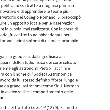
olitici, fu costretto a rifugiarsi prima in
nnovativo e di apprendere le teorie più
servatorio del Collegio Romano. Si preoccupò
uire un apposito locale per le osservazioni
re la cupola, mai realizzata. Con la presa di
atorio, fu costretto ad abbandonare per
starono i primi sintomi di un male incurabile
ia alla geodesia, dalla geofisica alla
uparsi dello studio fisico dei corpi celesti,
assieme agli astronomi Pietro Tacchini e
tora con il nome di “Società Astronomica
lavoro da lui stesso definito “forte, lungo e
sione da grandi astronomi come Sir J. Norman
 in evidenza che il comportamento delle
ura.
colti nel trattato
Le Soleil
(1870). Fu molto