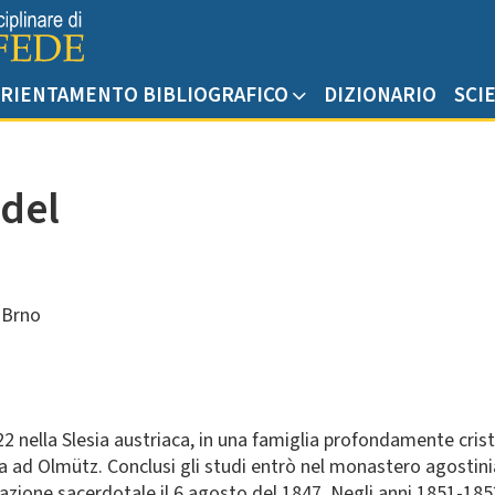
RIENTAMENTO BIBLIOGRAFICO
DIZIONARIO
SCI
del
 Brno
 nella Slesia austriaca, in una famiglia profondamente crist
fia ad Olmütz. Conclusi gli studi entrò nel monastero agostini
azione sacerdotale il 6 agosto del 1847. Negli anni 1851-1853