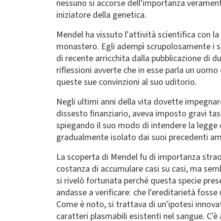
nessuno si accorse dell'importanza verament
iniziatore della genetica.
Mendel ha vissuto l'attività scientifica con 
monastero. Egli adempì scrupolosamente i su
di recente arricchita dalla pubblicazione di du
riflessioni avverte che in esse parla un uomo
queste sue convinzioni al suo uditorio.
Negli ultimi anni della vita dovette impegnare
dissesto finanziario, aveva imposto gravi ta
spiegando il suo modo di intendere la legge e
gradualmente isolato dai suoi precedenti am
La scoperta di Mendel fu di importanza straord
costanza di accumulare casi su casi, ma semb
si rivelò fortunata perché questa specie pres
andasse a verificare: che l'ereditarietà fosse 
Come è noto, si trattava di un'ipotesi innov
caratteri plasmabili esistenti nel sangue. C'è 