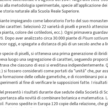
rsi alla metodologia sperimentale, specie all'applicazione de
 e storia naturale alla Scuola Reale Superiore.
i piante impiegando come laboratorio l'orto del suo monastero
ei caratteri. Selezionò 22 varietà di piselli e prestò attenzio
ianta, colore dei cotiledoni, ecc.). Ogni primavera guardava i
ti. Dopo aver analizzato circa 30.000 piante di
Pisum sativu
ncor oggi, e spiegate a distanza di più di un secolo anche a li
e specie di piselli, si otteneva una prima generazione di ibri
 aveva luogo una segregazione di caratteri, seguendo propor
strava che ciascuno di essi si ereditava indipendentemente. Qu
cc.) si fossero considerati come portati da "unità" che, pur as
 formazione delle cellule gametiche, e di ricombinarsi poi a
rimenti al fine di verificare le supposizioni fatte. I risultati
l presentò i risultati durante due sedute della Società di Sci
portanza alla novità di combinare botanica e matematica. La 
li
. Furono spedite in Europa 120 copie della relazione, che