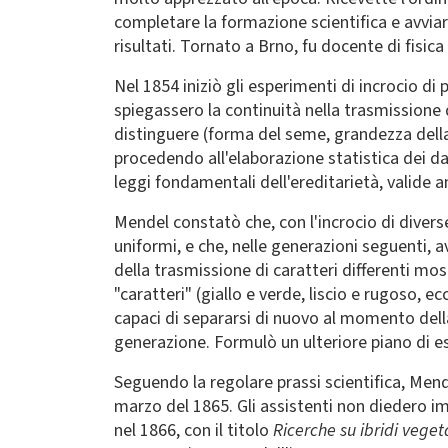
completare la formazione scientifica e avvia
risultati. Tornato a Brno, fu docente di fisica
Nel 1854 iniziò gli esperimenti di incrocio d
spiegassero la continuità nella trasmissione d
distinguere (forma del seme, grandezza della p
procedendo all'elaborazione statistica dei da
leggi fondamentali dell'ereditarietà, valide a
Mendel constatò che, con l'incrocio di divers
uniformi, e che, nelle generazioni seguenti,
della trasmissione di caratteri differenti mo
"caratteri" (giallo e verde, liscio e rugoso, e
capaci di separarsi di nuovo al momento della
generazione. Formulò un ulteriore piano di espe
Seguendo la regolare prassi scientifica, Mende
marzo del 1865. Gli assistenti non diedero im
nel 1866, con il titolo
Ricerche su ibridi vegeta