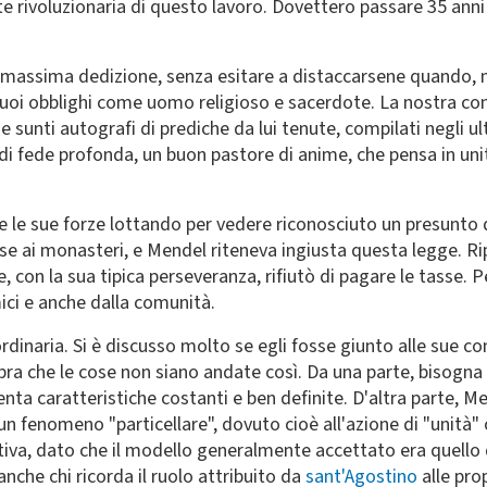
e rivoluzionaria di questo lavoro. Dovettero passare 35 ann
la massima dedizione, senza esitare a distaccarsene quando, n
oi obblighi come uomo religioso e sacerdote. La nostra con
e sunti autografi di prediche da lui tenute, compilati negli ul
 di fede profonda, un buon pastore di anime, che pensa in un
 le sue forze lottando per vedere riconosciuto un presunto dir
sse ai monasteri, e Mendel riteneva ingiusta questa legge. Ri
, con la sua tipica perseveranza, rifiutò di pagare le tasse. 
ici e anche dalla comunità.
inaria. Si è discusso molto se egli fosse giunto alle sue conc
ra che le cose non siano andate così. Da una parte, bisogna 
enta caratteristiche costanti e ben definite. D'altra parte, 
un fenomeno "particellare", dovuto cioè all'azione di "unità" o
ativa, dato che il modello generalmente accettato era quello
anche chi ricorda il ruolo attribuito da
sant'Agostino
alle pro