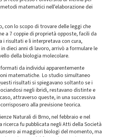
i metodi matematici nell'elaborazione dei
, con lo scopo di trovare delle leggi che
ne a 7 coppie di proprietà opposte, facili da
 risultati e li interpretava con cura,
m
in dieci anni di lavoro, arrivò a formulare le
vello della biologia molecolare.
di formati da individui apparentemente
zioni matematiche. Lo studio simultaneo
esti risultati si spiegavano soltanto se i
sociandosi negli ibridi, restavano distinte e
 caso, attraverso queste, in una successiva
 corrisposero alla previsione teorica.
enze Naturali di Brno, nel febbraio e nel
ricerca fu pubblicata negli Atti della Società
 giunsero ai maggiori biologi del momento, ma