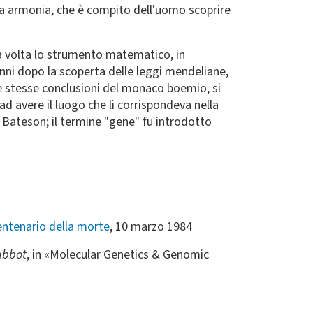
ta armonia, che è compito dell'uomo scoprire
ma volta lo strumento matematico, in
e anni dopo la scoperta delle leggi mendeliane,
le stesse conclusioni del monaco boemio, si
ad avere il luogo che li corrispondeva nella
m Bateson; il termine "gene" fu introdotto
entenario della morte
, 10 marzo 1984
abbot
, in «Molecular Genetics & Genomic