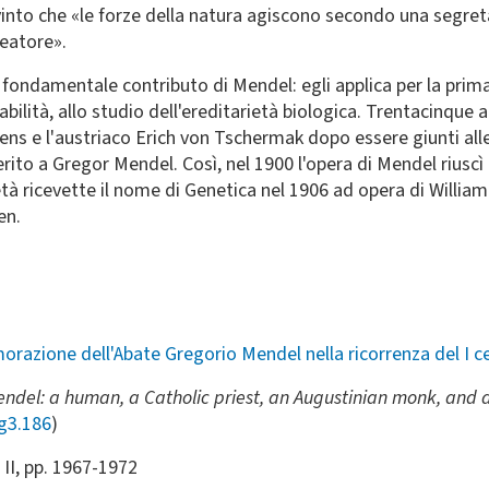
vinto che «le forze della natura agiscono secondo una segre
reatore».
un fondamentale contributo di Mendel: egli applica per la pri
obabilità, allo studio dell'ereditarietà biologica. Trentacinqu
rens e l'austriaco Erich von Tschermak dopo essere giunti al
ito a Gregor Mendel. Così, nel 1900 l'opera di Mendel riuscì 
ietà ricevette il nome di Genetica nel 1906 ad opera di Willia
en.
razione dell'Abate Gregorio Mendel nella ricorrenza del I c
el: a human, a Catholic priest, an Augustinian monk, and 
g3.186
)
l. II, pp. 1967-1972