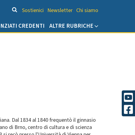
Chi siamo
Sostienici
Newsletter
Chi siamo
ENZIATI CREDENTI
ALTRE RUBRICHE
iana. Dal 1834 al 1840 frequentò il ginnasio
ano di Brno, centro di cultura e di scienza
 si recò presso l'Università di Vienna per