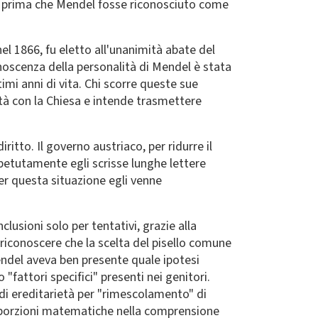
i prima che Mendel fosse riconosciuto come
el 1866, fu eletto all'unanimità abate del
oscenza della personalità di Mendel è stata
timi anni di vita. Chi scorre queste sue
ità con la Chiesa e intende trasmettere
itto. Il governo austriaco, per ridurre il
petutamente egli scrisse lunghe lettere
Per questa situazione egli venne
lusioni solo per tentativi, grazie alla
riconoscere che la scelta del pisello comune
Mendel aveva ben presente quale ipotesi
 "fattori specifici" presenti nei genitori.
 di ereditarietà per "rimescolamento" di
porzioni matematiche nella comprensione