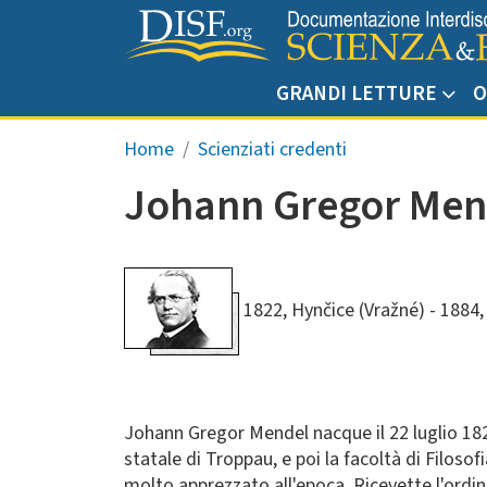
Salta al contenuto principale
GRANDI LETTURE
O
Briciole di pane
Home
Scienziati credenti
Johann Gregor Men
1822, Hynčice (Vražné)
1884,
Johann Gregor Mendel nacque il 22 luglio 1822
statale di Troppau, e poi la facoltà di Filoso
molto apprezzato all'epoca. Ricevette l'ordin