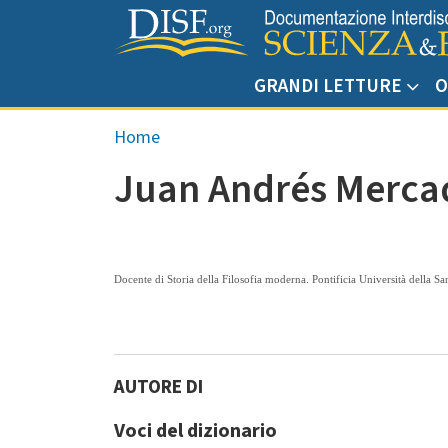
Salta al contenuto principale
GRANDI LETTURE
O
Briciole di pane
Home
Juan Andrés Merca
Docente di Storia della Filosofia moderna. Pontificia Università della Sa
Voci del dizionario