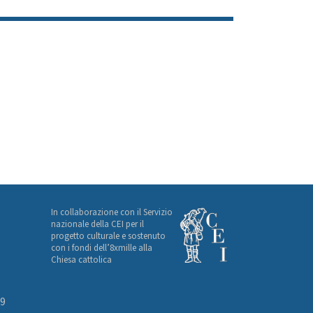
In collaborazione con il Servizio
nazionale della CEI per il
progetto culturale e sostenuto
con i fondi dell’8xmille alla
Chiesa cattolica
49