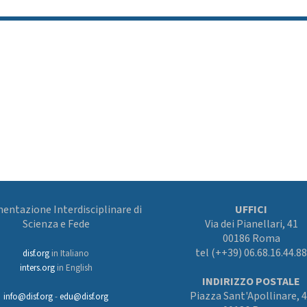
ntazione Interdisciplinare di
UFFICI
Scienza e Fede
Via dei Pianellari, 41
00186 Roma
tel (++39) 06.68.16.44.88
disf.org
in Italiano
inters.org
in English
INDIRIZZO POSTALE
Piazza Sant'Apollinare, 
info@disf.org
-
edu@disf.org