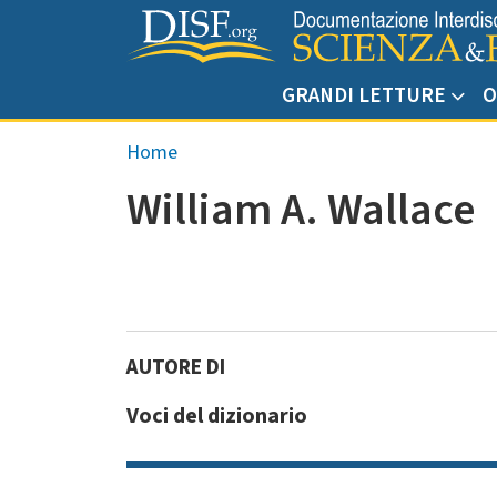
Salta al contenuto principale
GRANDI LETTURE
O
Briciole di pane
Home
William A. Wallace
Voci del dizionario