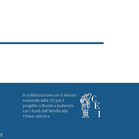
In collaborazione con il Servizio
nazionale della CEI per il
progetto culturale e sostenuto
con i fondi dell’8xmille alla
Chiesa cattolica
49