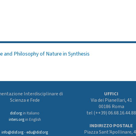
e and Philosophy of Nature in Synthesis
ntazione Interdisciplinare di
UFFICI
Scienza e Fede
Via dei Pianellari, 41
00186 Roma
tel (++39) 06.68.16.44.88
disf.org
in Italiano
inters.org
in English
INDIRIZZO POSTALE
Piazza Sant'Apollinare, 
info@disf.org
-
edu@disf.org