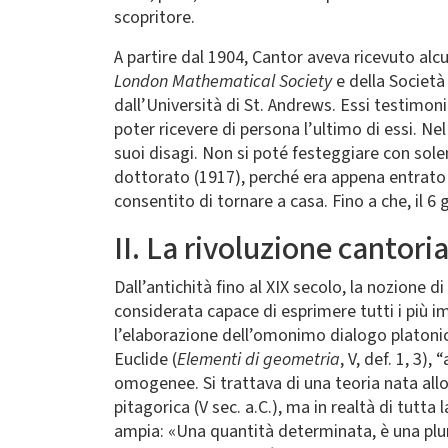
scopritore.
A partire dal 1904, Cantor aveva ricevuto alcu
London Mathematical Society
e della Società 
dall’Università di St. Andrews. Essi testimo
poter ricevere di persona l’ultimo di essi. Ne
suoi disagi. Non si poté festeggiare con solen
dottorato (1917), perché era appena entrato 
consentito di tornare a casa. Fino a che, il 6
II. La rivoluzione cantori
Dall’antichità fino al XIX secolo, la nozione 
considerata capace di esprimere tutti i più i
l’elaborazione dell’omonimo dialogo platonic
Euclide (
Elementi di geometria
, V, def. 1, 3)
omogenee. Si trattava di una teoria nata allo s
pitagorica (V sec. a.C.), ma in realtà di tut
ampia: «Una quantità determinata, è una plur