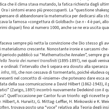
ica che il clima stava mutando, la fatica richiesta dagli ulti
. Ora i sintomi erano più preoccupanti. La “questione shakes
 pensare di abbandonare la matematica per dedicarsi alla stor
icava la famosa «congettura di Goldbach» (se
n
› 4 è pari, all
rimi dispari) fino al numero 1000, anche se ne era uscita quar
i faceva sempre più netta la convinzione che Dio stesso gli av
 di materialismo crescente. Nonostante ironie e sarcasmi che 
uel periodo pubblicò sui “Mathematische Annalen”, sempre graz
ella Teoria dei numeri transfiniti
(1895-1897), nei quali veniva
i e ordinali: l’intervallo che li separa era dovuto alla speran
i
infra
, III), che non cessava di tormentarlo, poiché eludeva 
presenti nel concetto di «insieme» che potevano dare esca ad 
ta della sua comunicazione a David Hilbert (1862-1943), il p
ici” (Zurigo, 1897) incontrò nuovamente Dedekind con il qua
si”. Quell’occasione per Cantor fu un trionfo: egli ricevette 
Hilbert, A. Hurwitz, G. Mittag-Leffler, H. Minkowski e K. We
aften
, trovava posto una “voce” relativa alla Teoria degli insi