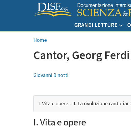
Salta al contenuto principale
GRANDI LETTURE
O
Briciole di pane
Home
Cantor, Georg Ferd
Giovanni Binotti
I. Vita e opere - II. La rivoluzione cantoriana 
I. Vita e opere