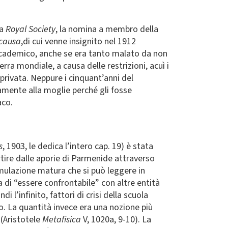
la
Royal Society
, la nomina a membro della
 causa
,di cui venne insignito nel 1912
accademico, anche se era tanto malato da non
rra mondiale, a causa delle restrizioni, acuì i
 privata. Neppure i cinquant’anni del
amente alla moglie perché gli fosse
aco.
s
, 1903, le dedica l’intero cap. 19) è stata
rtire dalle aporie di Parmenide attraverso
mulazione matura che si può leggere in
lla di “essere confrontabile” con altre entità
 l’infinito, fattori di crisi della scuola
ro. La quantità invece era una nozione più
(Aristotele
Metafisica
V, 1020a, 9-10). La