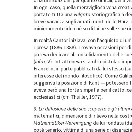
di là di situazioni, per quanto difficili, della
In ogni caso, quella meravigliosa vena creat
portato tutta una
vulgata
storiografica a den
breve vacanza sugli amati monti dello Harz, c
minimamente idea né su di lui né sulle sue ri
In realtà Cantor iniziava, con l’acquisto di un
ripresa (1886-1888). Trovava occasioni per di
poteva dedicare al consolidamento delle sue s
(
infra
, V). Intratteneva scambi epistolari impo
Franzelin, in parte pubblicati da lui stesso (sul
interesse del mondo filosofico). Come Galile
suggeriva la posizione di Kant — potessero fo
aveva però una forte simpatia per il cattolic
ecclesiastici (cfr. Thuiller, 1977).
3. La diffusione delle sue scoperte e gli ultimi 
matematici, dimensione di rilievo nella cost
Mathematiker-Vereinigung
da lui fondata (da
poté tenerlo, vittima di una serie di disgrazi