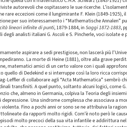
 anche quella con il matematico C.H.A. Schwarz (1843-1921) c
riviste autorevoli che ospitassero le sue ricerche. L’isolame
ne rare eccezioni come il lungimirante F. Klein (1849-1925), 
azione:per suo interessamento i “Mathematische Annalen” pub
ità lineari infinite di punti
, 1879-1884, in
Saggi 1872-1883
, p
li degli analisti italiani G. Ascoli e S. Pincherle, voci isolate
amente aspirare a sedi prestigiose, non lascerà più l’Universi
impediranno. La morte di Heine (1881), oltre alla grave perd
one, matematici amici di un certo valore con i quali approfondi
o quello di Dedekind e si interruppe così la loro ricca corrisp
ttag-Leffler di collaborare agli “Acta Mathematica” sembrò ch
rdinali transfiniti. A quel punto, soltanto alcuni logici, come
nzio che, almeno in Germania, colpiva la Teoria degli insiemi 
di depressione. Una sindrome complessa che associava a mome
 violenta. Fino a pochi anni or sono se ne attribuiva la ragion
ottolineate da rapporti molto rigidi. Com’è noto però le caus
n episodi molto precoci della sua vita infantile e addirittura 