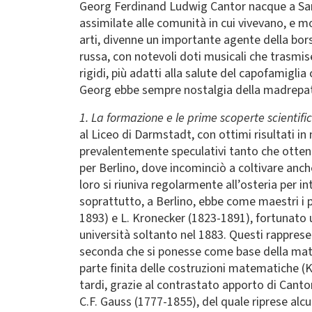
Georg Ferdinand Ludwig Cantor nacque a San P
assimilate alle comunità in cui vivevano, e m
arti, divenne un importante agente della bors
russa, con notevoli doti musicali che trasmise 
rigidi, più adatti alla salute del capofamigli
Georg ebbe sempre nostalgia della madrepatr
1. La formazione e le prime scoperte scientifi
al Liceo di Darmstadt, con ottimi risultati in
prevalentemente speculativi tanto che otten
per Berlino, dove incominciò a coltivare anche
loro si riuniva regolarmente all’osteria per 
soprattutto, a Berlino, ebbe come maestri i
1893) e L. Kronecker (1823-1891), fortunato
università soltanto nel 1883. Questi rappresen
seconda che si ponesse come base della matem
parte finita delle costruzioni matematiche (
tardi, grazie al contrastato apporto di Cant
C.F. Gauss (1777-1855), del quale riprese alcu