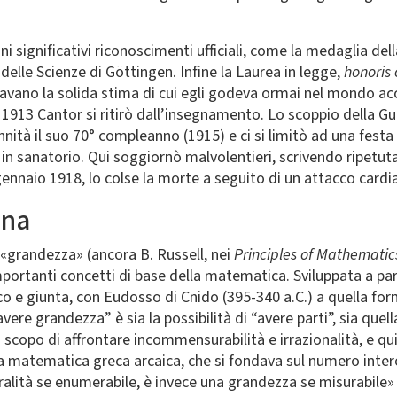
ni significativi riconoscimenti ufficiali, come la medaglia del
delle Scienze di Göttingen. Infine la Laurea in legge,
honoris
niavano la solida stima di cui egli godeva ormai nel mondo 
l 1913 Cantor si ritirò dall’insegnamento. Lo scoppio della Gue
nità il suo 70° compleanno (1915) e ci si limitò ad una festa
in sanatorio. Qui soggiornò malvolentieri, scrivendo ripetut
 gennaio 1918, lo colse la morte a seguito di un attacco cardi
ana
di «grandezza» (ancora B. Russell, nei
Principles of Mathematic
mportanti concetti di base della matematica. Sviluppata a pa
o e giunta, con Eudosso di Cnido (395-340 a.C.) a quella for
, “avere grandezza” è sia la possibilità di “avere parti”, sia que
copo di affrontare incommensurabilità e irrazionalità, e quindi
ta la matematica greca arcaica, che si fondava sul numero inte
alità se enumerabile, è invece una grandezza se misurabile» 