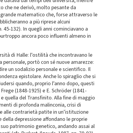
he datava dai tempi dell’università, mentre
nto che ne derivò, molto pesante da
il grande matematico che, forse attraverso le
blicheranno a più riprese alcuni
p. 45-132). In quegli anni cominciavano a
 e purtroppo ancora poco influenti almeno in
tà di Halle: l’ostilità che incontravano le
ita personale, portò con sé nuove amarezze:
re un sodalizio personale e scientifico. Il
ondenza epistolare. Anche lo spiraglio che si
iudersi quando, proprio l’anno dopo, questi
 G. Frege (1848-1925) e E. Schröder (1841-
e quella del Transfinito. Alla fine di maggio
nti di profonda malinconia, crisi di
e alle contrarietà patite in un’istituzione
e della depressione affondano le proprie
nel suo patrimonio genetico, andando assai al