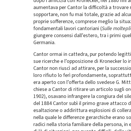
dopo l’amicizia con Kronecker, nel 1880 finì
aumentava per Cantor la difficoltà a trovare 
sopportare, non fu mai totale, grazie ad alcu
proprie sofferenze, comprese meglio la situ
fondamentali lavori cantoriani (
Sulle molteplic
giungere consensi dall’estero, tra i primi quel
Germania.
Cantor ormai in cattedra, pur potendo legittim
sue ricerche e l’opposizione di Kronecker lo 
Cantor non riuscì ad attirare, per la successi
loro rifiuto lo ferì profondamente, soprattutt
era aperto con l’offerta dello svedese G. Mi
chiese a Cantor di ritirare un articolo sugli o
1902), osavano infrangere la congiura del sile
del 1884 Cantor subì il primo grave attacco 
esaltazione o addirittura esplosioni di collera
nella quale le differenze gerarchiche erano s
radici nella storia familiare della persona, i