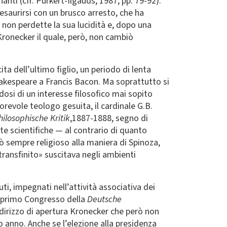
enanti (cfr. Purkert-Ilgauds, 1987, pp. 79-92).
saurirsi con un brusco arresto, che ha
 non perdette la sua lucidità e, dopo una
Kronecker il quale, però, non cambiò
ta dell’ultimo figlio, un periodo di lenta
Shakespeare a Francis Bacon. Ma soprattutto si
dosi di un interesse filosofico mai sopito
torevole teologo gesuita, il cardinale G.B.
hilosophische Kritik
,1887-1888, segno di
e scientifiche — al contrario di quanto
rò sempre religioso alla maniera di Spinoza,
transfinito» suscitava negli ambienti
i, impegnati nell’attività associativa dei
il primo Congresso della
Deutsche
indirizzo di apertura Kronecker che però non
o anno. Anche se l’elezione alla presidenza