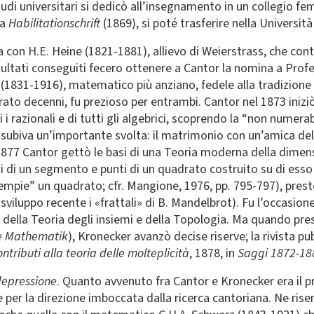
studi universitari si dedicò all’insegnamento in un collegio fe
ua
Habilitationschrift
(1869), si poté trasferire nella Università
a con H.E. Heine (1821-1881), allievo di Weierstrass, che cont
risultati conseguiti fecero ottenere a Cantor la nomina a Prof
1831-1916), matematico più anziano, fedele alla tradizione cl
urato decenni, fu prezioso per entrambi. Cantor nel 1873 inizi
 i razionali e di tutti gli algebrici, scoprendo la “non numerabi
 subiva un’importante svolta: il matrimonio con un’amica de
Nel 1877 Cantor gettò le basi di una Teoria moderna della dim
i di un segmento e punti di un quadrato costruito su di esso
empie” un quadrato; cfr. Mangione, 1976, pp. 795-797), presto
viluppo recente i «frattali» di B. Mandelbrot). Fu l’occasion
della Teoria degli insiemi e della Topologia. Ma quando prese
te Mathematik
), Kronecker avanzò decise riserve; la rivista pub
ntributi alla teoria delle molteplicità
, 1878, in
Saggi 1872-188
depressione
. Quanto avvenuto fra Cantor e Kronecker era il 
er la direzione imboccata dalla ricerca cantoriana. Ne risent