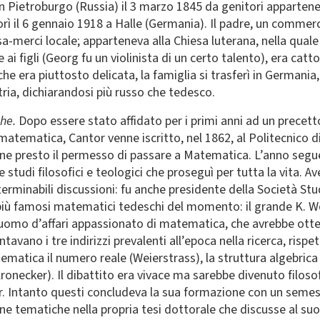
ietroburgo (Russia) il 3 marzo 1845 da genitori appartenenti
orì il 6 gennaio 1918 a Halle (Germania). Il padre, un comme
a-merci locale; apparteneva alla Chiesa luterana, nella quale 
ai figli (Georg fu un violinista di un certo talento), era catto
a che era piuttosto delicata, la famiglia si trasferì in Germa
ia, dichiarandosi più russo che tedesco.
che.
Dopo essere stato affidato per i primi anni ad un precett
 matematica, Cantor venne iscritto, nel 1862, al Politecnico di
ne presto il permesso di passare a Matematica. L’anno segue
 studi filosofici e teologici che proseguì per tutta la vita. A
interminabili discussioni: fu anche presidente della Società 
 più famosi matematici tedeschi del momento: il grande K. W
 uomo d’affari appassionato di matematica, che avrebbe otte
tavano i tre indirizzi prevalenti all’epoca nella ricerca, rispe
atica il numero reale (Weierstrass), la struttura algebrica
Kronecker). Il dibattito era vivace ma sarebbe divenuto filos
or. Intanto questi concludeva la sua formazione con un semes
ne tematiche nella propria tesi dottorale che discusse al suo 