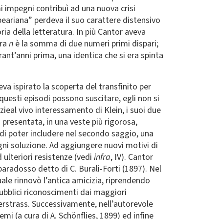
mi impegni contribuì ad una nuova crisi
peariana” perdeva il suo carattere distensivo
ia della letteratura. In più Cantor aveva
ora
n
è la somma di due numeri primi dispari;
ant’anni prima, una identica che si era spinta
eva ispirato la scoperta del transfinito per
questi episodi possono suscitare, egli non si
ieal vivo interessamento di Klein, i suoi due
 presentata, in una veste più rigorosa,
za di poter includere nel secondo saggio, una
ogni soluzione. Ad aggiungere nuovi motivi di
ulteriori resistenze (vedi
infra
, IV). Cantor
aradosso detto di C. Burali-Forti (1897). Nel
le rinnovò l’antica amicizia, riprendendo
pubblici riconoscimenti dai maggiori
ierstrass. Successivamente, nell’autorevole
emi (a cura di A. Schönflies, 1899) ed infine