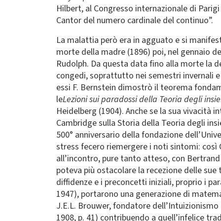
Hilbert, al Congresso internazionale di Parig
Cantor del numero cardinale del continuo”.
La malattia però era in agguato e si manifest
morte della madre (1896) poi, nel gennaio del 
Rudolph. Da questa data fino alla morte la d
congedi, soprattutto nei semestri invernali e 
essi F. Bernstein dimostrò il teorema fondamen
le
Lezioni sui paradossi della Teoria degli insi
Heidelberg (1904). Anche se la sua vivacità i
Cambridge sulla Storia della Teoria degli insi
500° anniversario della fondazione dell’Univers
stress fecero riemergere i noti sintomi: cos
all’incontro, pure tanto atteso, con Bertran
poteva più ostacolare la recezione delle sue 
diffidenze e i preconcetti iniziali, proprio i 
1947), portarono una generazione di matematic
J.E.L. Brouwer, fondatore dell’Intuizionismo
1908, p. 41) contribuendo a quell’infelice tr