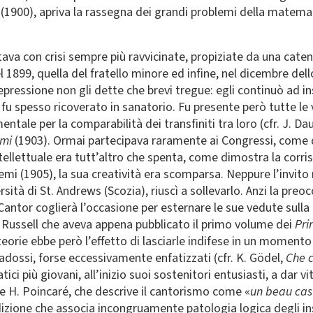
i (1900), apriva la rassegna dei grandi problemi della matema
ava con crisi sempre più ravvicinate, propiziate da una catena
1899, quella del fratello minore ed infine, nel dicembre dello
epressione non gli dette che brevi tregue: egli continuò ad 
fu spesso ricoverato in sanatorio. Fu presente però tutte le 
tale per la comparabilità dei transfiniti tra loro (cfr. J. Da
emi
(1903). Ormai partecipava raramente ai Congressi, come q
ntellettuale era tutt’altro che spenta, come dimostra la corr
emi (1905), la sua creatività era scomparsa. Neppure l’invito
ità di St. Andrews (Scozia), riuscì a sollevarlo. Anzi la preoc
ì Cantor coglierà l’occasione per esternare le sue vedute su
d Russell che aveva appena pubblicato il primo volume dei
Pri
teorie ebbe però l’effetto di lasciarle indifese in un moment
paradossi, forse eccessivamente enfatizzati (cfr. K. Gödel,
Che c
i più giovani, all’inizio suoi sostenitori entusiasti, a dar
 e H. Poincaré, che descrive il cantorismo come «
un beau cas
adizione che associa incongruamente patologia logica degli in