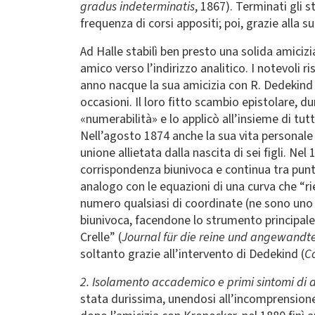
gradus indeterminatis
, 1867). Terminati gli 
frequenza di corsi appositi; poi, grazie alla s
Ad Halle stabilì ben presto una solida amicizi
amico verso l’indirizzo analitico. I notevoli 
anno nacque la sua amicizia con R. Dedekind (
occasioni. Il loro fitto scambio epistolare, d
«numerabilità» e lo applicò all’insieme di tutti
Nell’agosto 1874 anche la sua vita personale
unione allietata dalla nascita di sei figli. 
corrispondenza biunivoca e continua tra punt
analogo con le equazioni di una curva che “ri
numero qualsiasi di coordinate (ne sono uno s
biunivoca, facendone lo strumento principale 
Crelle” (
Journal für die reine und angewand
soltanto grazie all’intervento di Dedekind (
Co
2. Isolamento accademico e primi sintomi di 
stata durissima, unendosi all’incomprensione p