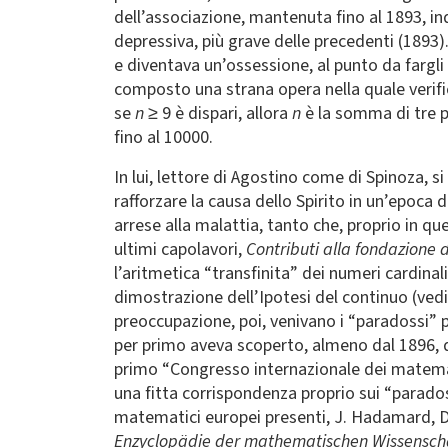
dell’associazione, mantenuta fino al 1893, ind
depressiva, più grave delle precedenti (1893)
e diventava un’ossessione, al punto da fargli
composto una strana opera nella quale verif
se
n
≥ 9 è dispari, allora
n
è la somma di tre p
fino al 10000.
In lui, lettore di Agostino come di Spinoza, s
rafforzare la causa dello Spirito in un’epoca
arrese alla malattia, tanto che, proprio in q
ultimi capolavori,
Contributi alla fondazione d
l’aritmetica “transfinita” dei numeri cardinal
dimostrazione dell’Ipotesi del continuo (ved
preoccupazione, poi, venivano i “paradossi” 
per primo aveva scoperto, almeno dal 1896, da
primo “Congresso internazionale dei matemat
una fitta corrispondenza proprio sui “parados
matematici europei presenti, J. Hadamard, D. 
Enzyclopädie der mathematischen Wissensch