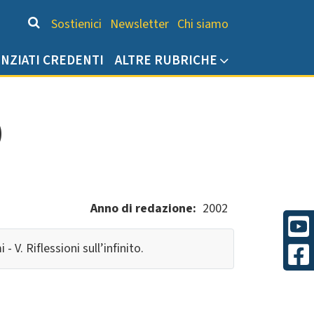
Chi siamo
Sostienici
Newsletter
Chi siamo
ENZIATI CREDENTI
ALTRE RUBRICHE
)
Anno di redazione
2002
 - V. Riflessioni sull’infinito.