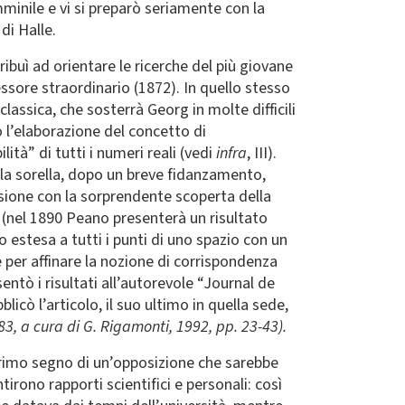
mminile e vi si preparò seriamente con la
 di Halle.
ribuì ad orientare le ricerche del più giovane
essore straordinario (1872). In quello stesso
assica, che sosterrà Georg in molte difficili
ò l’elaborazione del concetto di
lità” di tutti i numeri reali (vedi
infra
, III).
lla sorella, dopo un breve fidanzamento,
ensione con la sorprendente scoperta della
 (nel 1890 Peano presenterà un risultato
 estesa a tutti i punti di uno spazio con un
e per affinare la nozione di corrispondenza
ntò i risultati all’autorevole “Journal de
blicò l’articolo, il suo ultimo in quella sede,
3, a cura di G. Rigamonti, 1992, pp. 23-43).
primo segno di un’opposizione che sarebbe
irono rapporti scientifici e personali: così