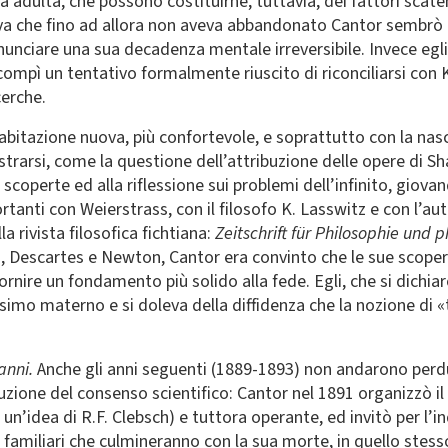
 vita adulta, che possono costituirne, tuttavia, dei fattori scat
iva che fino ad allora non aveva abbandonato Cantor sembrò e
unciare una sua decadenza mentale irreversibile. Invece egli
ompì un tentativo formalmente riuscito di riconciliarsi con 
cerche.
’abitazione nuova, più confortevole, e soprattutto con la nasci
strarsi, come la questione dell’attribuzione delle opere di 
coperte ed alla riflessione sui problemi dell’infinito, giovan
rtanti con Weierstrass, con il filosofo K. Lasswitz e con l’au
la rivista filosofica fichtiana:
Zeitschrift für Philosophie und p
i, Descartes e Newton, Cantor era convinto che le sue scopert
rnire un fondamento più solido alla fede. Egli, che si dichia
esimo materno e si doleva della diffidenza che la nozione di «
anni.
Anche gli anni seguenti (1889-1893) non andarono perdut
ruzione del consenso scientifico: Cantor nel 1891 organizzò 
 un’idea di R.F. Clebsch) e tuttora operante, ed invitò per l’
e familiari che culmineranno con la sua morte, in quello stess