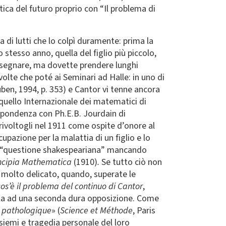
tica del futuro proprio con “Il problema di
 di lutti che lo colpì duramente: prima la
 stesso anno, quella del figlio più piccolo,
insegnare, ma dovette prendere lunghi
volte che poté ai Seminari ad Halle: in uno di
uben, 1994, p. 353) e Cantor vi tenne ancora
uello Internazionale dei matematici di
ispondenza con Ph.E.B. Jourdain di
 rivoltogli nel 1911 come ospite d’onore al
cupazione per la malattia di un figlio e lo
lla “questione shakespeariana” mancando
ncipia Mathematica
(1910)
.
Se tutto ciò non
o molto delicato, quando, superate le
os’è il problema del continuo di Cantor
,
 vita ad una seconda dura opposizione. Come
 pathologique
» (
Science et Méthode
, Paris
siemi e tragedia personale del loro