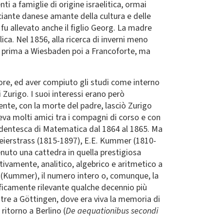
 a famiglie di origine israelitica, ormai
rciante danese amante della cultura e delle
fu allevato anche il figlio Georg. La madre
lica. Nel 1856, alla ricerca di inverni meno
nia, prima a Wiesbaden poi a Francoforte, ma
ore, ed aver compiuto gli studi come interno
 Zurigo. I suoi interessi erano però
nte, con la morte del padre, lasciò Zurigo
veva molti amici tra i compagni di corso e con
Studentesca di Matematica dal 1864 al 1865. Ma
eierstrass (1815-1897), E.E. Kummer (1810-
nuto una cattedra in quella prestigiosa
ttivamente, analitico, algebrico e aritmetico a
 (Kummer), il numero intero o, comunque, la
oficamente rilevante qualche decennio più
tre a Göttingen, dove era viva la memoria di
ritorno a Berlino (
De aequationibus secondi