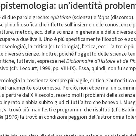
’epistemologia: un’identità proble
e di due parole greche:
epistéme
(scienza) e
lógos
(discorso). 
ciplina filosofica che riflette sull’insieme delle conoscenze p
tture, metodi, ecc. della scienza in generale e delle diverse di
ccupare a due livelli. Uno è più specificamente filosofico e sos
noseologia), la critica (criteriologia), l’etica, ecc. L’altro è p
lle diverse scienze. Inoltre, poiché l’oggetto delle scienze t
ritiche, tuttavia, espresse nel
Dictionnaire d’Histoire et de Ph
isivo (cfr. Lecourt, 1999, pp. VIII-IX). Essa, quindi, non fu se
mologia la coscienza sempre più vigile, critica e autocritica d
arbitrariamente estromessa. Perciò, non ebbe mai un cammino f
e, a partire dal XIX secolo, resero molti problemi della scienz
ito ingrato e abbia subìto giudizi tutt’altro che benevoli. Mus
 vi trovò più manifesti e programmi che risultati (cfr. Baldin
ki (1976) la trovò in condizioni peggiori dell’astronomia tole