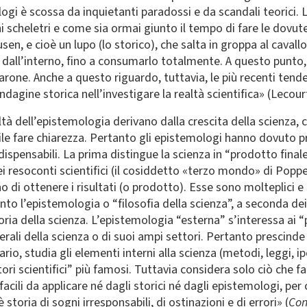
logi è scossa da inquietanti paradossi e da scandali teorici
 scheletri e come sia ormai giunto il tempo di fare le dovute 
n, e cioè un lupo (lo storico), che salta in groppa al cavallo
 dall’interno, fino a consumarlo totalmente. A questo punto, 
barone. Anche a questo riguardo, tuttavia, le più recenti tend
indagine storica nell’investigare la realtà scientifica» (Lecourt,
oltà dell’epistemologia derivano dalla crescita della scienz
cile fare chiarezza. Pertanto gli epistemologi hanno dovuto pr
spensabili. La prima distingue la scienza in “prodotto final
ei resoconti scientifici (il cosiddetto «terzo mondo» di Poppe
 di ottenere i risultati (o prodotto). Esse sono molteplici e 
tanto l’epistemologia o “filosofia della scienza”, a seconda de
ria della scienza. L’epistemologia “esterna” s’interessa ai “p
nerali della scienza o di suoi ampi settori. Pertanto prescinde
rio, studia gli elementi interni alla scienza (metodi, leggi, ipo
atori scientifici” più famosi. Tuttavia considera solo ciò che
acili da applicare né dagli storici né dagli epistemologi, per
storia di sogni irresponsabili, di ostinazioni e di errori» (
Con