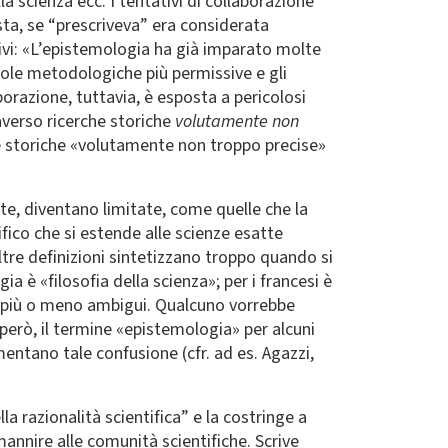
la scienza ecc. I tentativi di collaborazione
ista, se “prescriveva” era considerata
ivi: «L’epistemologia ha già imparato molte
egole metodologiche più permissive e gli
borazione, tuttavia, è esposta a pericolosi
raverso ricerche storiche
volutamente non
che storiche «volutamente non troppo precise»
iate, diventano limitate, come quelle che la
ifico che si estende alle scienze esatte
Altre definizioni sintetizzano troppo quando si
ia è «filosofia della scienza»; per i francesi è
ini più o meno ambigui. Qualcuno vorrebbe
, però, il termine «epistemologia» per alcuni
entano tale confusione (cfr. ad es. Agazzi,
a razionalità scientifica” e la costringe a
annire alle comunità scientifiche. Scrive