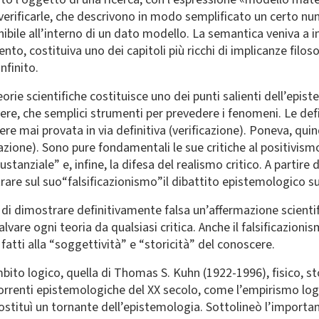
 verificarle, che descrivono in modo semplificato un certo nu
nibile all’interno di un dato modello. La semantica veniva a in
to, costituiva uno dei capitoli più ricchi di implicanze filosof
nfinito.
orie scientifiche costituisce uno dei punti salienti dell’epist
ere, che semplici strumenti per prevedere i fenomeni. Le definì
re mai provata in via definitiva (verificazione). Poneva, quindi,
ificazione). Sono pure fondamentali le sue critiche al positivis
ustanziale” e, infine, la difesa del realismo critico. A partire
re sul suo“falsificazionismo”il dibattito epistemologico sulla
lità di dimostrare definitivamente falsa un’affermazione scie
vare ogni teoria da qualsiasi critica. Anche il falsificazioni
 fatti alla “soggettività” e “storicità” del conoscere.
bito logico, quella di Thomas S. Kuhn (1922-1996), fisico, sto
 correnti epistemologiche del XX secolo, come l’empirismo logi
ostituì un tornante dell’epistemologia. Sottolineò l’importan