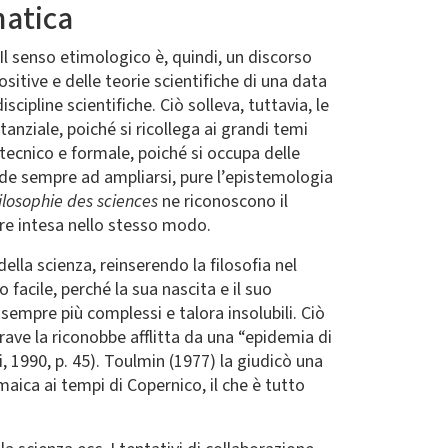
matica
Il senso etimologico è, quindi, un discorso
ositive e delle teorie scientifiche di una data
scipline scientifiche. Ciò solleva, tuttavia, le
tanziale, poiché si ricollega ai grandi temi
iù tecnico e formale, poiché si occupa delle
ende sempre ad ampliarsi, pure l’epistemologia
ilosophie des sciences
ne riconoscono il
mpre intesa nello stesso modo.
ella scienza, reinserendo la filosofia nel
acile, perché la sua nascita e il suo
a sempre più complessi e talora insolubili. Ciò
grave la riconobbe afflitta da una “epidemia di
i, 1990, p. 45). Toulmin (1977) la giudicò una
maica ai tempi di Copernico, il che è tutto