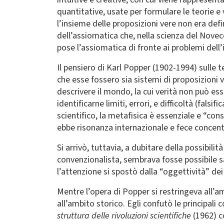
quantitative, usate per formulare le teorie e
l’insieme delle proposizioni vere non era defi
dell’assiomatica che, nella scienza del Novecen
pose l’assiomatica di fronte ai problemi dell’i
Il pensiero di Karl Popper (1902-1994) sulle te
che esse fossero sia sistemi di proposizioni v
descrivere il mondo, la cui verità non può esse
identificarne limiti, errori, e difficoltà (fals
scientifico, la metafisica è essenziale e “cons
ebbe risonanza internazionale e fece concentra
Si arrivò, tuttavia, a dubitare della possibi
convenzionalista, sembrava fosse possibile sal
l’attenzione si spostò dalla “oggettività” dei
Mentre l’opera di Popper si restringeva all’am
all’ambito storico. Egli confutò le principali
struttura delle rivoluzioni scientifiche
(1962) c