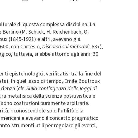
lturale di questa complessa disciplina. La
e Berlino (M. Schlick, H. Reichenbach, O.
oux (1845-1921) e altri, avevano già
1600, con Cartesio,
Discorso sul metodo
(1637),
gico, tuttavia, si ebbe attorno agli anni ’30
 epistemologici, verificatisi tra la fine del
lista). In quel lasso di tempo, Emile Boutroux
cienza (cfr.
Sulla contingenza delle leggi di
a metafisica della scienza positivistica e
 sono costruzioni puramente arbitrarie.
tà, riconoscendole solo l’utilità e la
americani elevavano il concetto pragmatico
nto strumenti utili per regolare gli eventi,