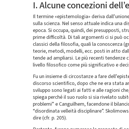
I. Alcune concezioni dell
Il termine «epistemologia» deriva dall’union
sulla scienza. Nel senso attuale indica una dis
epoca. Si occupa, quindi, dei presupposti, stru
prime difficoltà. Di tali argomenti ci si può o
classici della filosofia, quali la conoscenza (g
teorie, metodi, modelli, ecc. posti in atto da
tende ad ampliarsi. Le più recenti tendenze c
livello filosofico come più significativo e dec
Fu un insieme di circostanze a fare dell’episte
discorso scientifico, dopo che ne era stata 
sviluppo sono legati ai fatti e alle ragioni ch
spiega perché il suo ruolo si sia rivelato sub
problemi” e Canguilhem, facendone il bilancio,
“disordinata velleità disciplinare”. Skolimows
dire (cfr. p. 205).