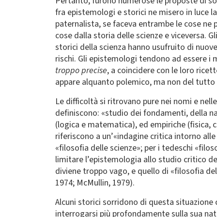
Pertanto, furono numerose le proposte di sosti
fra epistemologi e storici ne misero in luce l
paternalista, se faceva entrambe le cose ne
cose dalla storia delle scienze e viceversa. 
storici della scienza hanno usufruito di nuove
rischi. Gli epistemologi tendono ad essere i m
troppo precise
, a coincidere con le loro rice
appare alquanto polemico, ma non del tutto i
Le difficoltà si ritrovano pure nei nomi e nel
definiscono: «studio dei fondamenti, della natu
(logica e matematica), ed empiriche (fisica, c
riferiscono a un’«indagine critica intorno alle
«filosofia delle scienze»; per i tedeschi «fil
limitare l’epistemologia allo studio critico de
diviene troppo vago, e quello di «filosofia d
1974; McMullin, 1979).
Alcuni storici sorridono di questa situazione 
interrogarsi più profondamente sulla sua natu