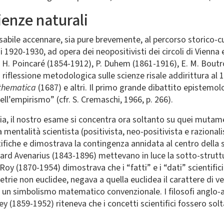
ienze naturali
sabile accennare, sia pure brevemente, al percorso storico-cu
i 1920-1930, ad opera dei neopositivisti dei circoli di Vienna 
ali H. Poincaré (1854-1912), P. Duhem (1861-1916), E. M. Boutr
 riflessione metodologica sulle scienze risale addirittura al 
athematica
(1687) e altri. Il primo grande dibattito epistemolo
ell’empirismo” (cfr. S. Cremaschi, 1966, p. 266).
a, il nostro esame si concentra ora soltanto su quei mutamenti
la mentalità scientista (positivista, neo-positivista e raziona
ifiche e dimostrava la contingenza annidata al centro della s
ard Avenarius (1843-1896) mettevano in luce la sotto-struttur
y (1870-1954) dimostrava che i “fatti” e i “dati” scientifici
rie non euclidee, negava a quella euclidea il carattere di veri
 un simbolismo matematico convenzionale. I filosofi anglo-
y (1859-1952) riteneva che i concetti scientifici fossero solta