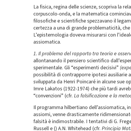
La fisica, regina delle scienze, scopriva la re
corpuscolo-onda, e la matematica cominciava 
filosofiche e scientifiche spezzavano il legam
certezza a una di grande problematicità, che es
L’epistemologia doveva misurarsi con l’ideal
assiomatica.
1. Il problema del rapporto tra teoria e osser
allontanando il pensiero scientifico dall’espe
sperimentale. Gli “esperimenti decisivi”
(exp
possibilità di contrapporre ipotesi ausiliarie a
sviluppata da Henri Poincaré in alcune sue op
Imre Lakatos (1922-1974) che più tardi avr
“convenzioni” (cfr.
La falsificazione e la meto
Il programma hilbertiano dell’assiomatica, in
assiomi, venne drasticamente ridimensionato
falsità è indimostrabile. I tentativi di G. Frege
Russell e () A.N. Whitehead (cfr.
Principia Ma