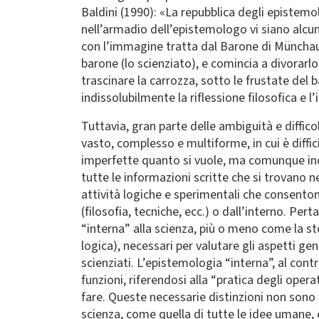
Baldini (1990): «La repubblica degli epistemo
nell’armadio dell’epistemologo vi siano alcuni
con l’immagine tratta dal Barone di Münchause
barone (lo scienziato), e comincia a divorarlo
trascinare la carrozza, sotto le frustate del 
indissolubilmente la riflessione filosofica e l’
Tuttavia, gran parte delle ambiguità e diffic
vasto, complesso e multiforme, in cui è diffi
imperfette quanto si vuole, ma comunque indi
tutte le informazioni scritte che si trovano n
attività logiche e sperimentali che consentono
(filosofia, tecniche, ecc.) o dall’interno. Per
“interna” alla scienza, più o meno come la sto
logica), necessari per valutare gli aspetti ge
scienziati. L’epistemologia “interna”, al contra
funzioni, riferendosi alla “pratica degli oper
fare. Queste necessarie distinzioni non sono f
scienza, come quella di tutte le idee umane, è 