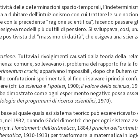
latività delle determinazioni spazio-temporali, l’indeterminism
a dubitare dell’intuizionismo con cui trattare le sue nozion
e con la precedente “ragione scientifica”, facendo passare gli
igeva modelli più duttili di pensiero. Si sviluppava, così, una
e positivista del “massimo di datità”, che esigeva una scienz
vazione.
Tuttavia i rivolgimenti causati dalla teoria della rel
rienza comune, sollevavano il problema del rapporto fra la for
erimentum crucis)
apparivano impossibili, dopo che Duhem (cf
lle confutazioni sperimentali, al fine di salvare i princìpi con
ere (cfr.
La scienza e l’ipotesi
, 1900;
Il valore della scienza
, 1
ebbe dimostrato come ogni esperimento negativo possa esser
dologia dei programmi di ricerca scientifici
, 1970).
 base al quale qualsiasi sistema teorico può essere ricavato 
, nel 1932, quando Gödel dimostrò che per ogni sistema ass
 (cfr.
I fondamenti dell’aritmetica
, 1884;
I princìpi dell’aritmet
thematica
, 1910-1913) per trasformare la matematica in logic