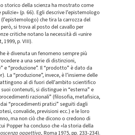
. Lo storico della scienza ha mostrato come
pulizie» (p. 66). Egli descrive l’epistemologo
 (l’epistemologo) che tira la carrozza del
però, si trova al posto del cavallo per
enze critiche notano la necessità di «unire
 1999, p. VIII).
a, che è divenuta un fenomeno sempre più
ocedere a una serie di distinzioni,
e” e “produzione”. Il “prodotto” è dato da
r). La “produzione”, invece, è l’insieme delle
attingono al di fuori dell’ambito scientifico
i suoi contenuti, si distingue in “esterna” e
rocedimenti razionali” (filosofia, metafisica,
 dai “procedimenti pratici” seguiti dagli
tesi, convalide, previsioni ecc.) e le loro
 fanno, ma non ciò che dicono o credono di
 cui Popper ha concluso che «la storia della
oscenza oggettiva
, Roma 1975, pp. 233-234).