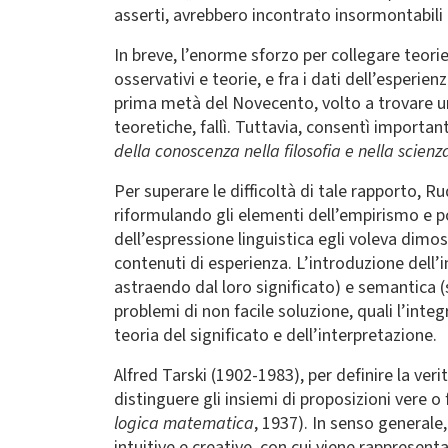
asserti, avrebbero incontrato insormontabili d
In breve, l’enorme sforzo per collegare teorie
osservativi e teorie, e fra i dati dell’esperie
prima metà del Novecento, volto a trovare un 
teoretiche, fallì. Tuttavia, consentì important
della conoscenza nella filosofia e nella scie
Per superare le difficoltà di tale rapporto, R
riformulando gli elementi dell’empirismo e p
dell’espressione linguistica egli voleva dimo
contenuti di esperienza. L’introduzione dell’i
astraendo dal loro significato) e semantica (st
problemi di non facile soluzione, quali l’inte
teoria del significato e dell’interpretazione.
Alfred Tarski (1902-1983), per definire la ve
distinguere gli insiemi di proposizioni vere o
logica matematica
, 1937). In senso generale,
intuitive e creative, con cui viene rappresen