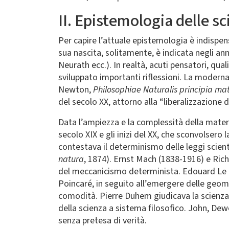
II. Epistemologia delle sc
Per capire l’attuale epistemologia è indispen
sua nascita, solitamente, è indicata negli ann
Neurath ecc.). In realtà, acuti pensatori, qu
sviluppato importanti riflessioni. La moderna
Newton,
Philosophiae Naturalis principia m
del secolo XX, attorno alla “liberalizzazione d
Data l’ampiezza e la complessità della materi
secolo XIX e gli inizi del XX, che sconvolsero 
contestava il determinismo delle leggi scient
natura
, 1874). Ernst Mach (1838-1916) e Rich
del meccanicismo determinista. Edouard Le Ro
Poincaré, in seguito all’emergere delle geomet
comodità. Pierre Duhem giudicava la scienza
della scienza a sistema filosofico. John, Dewe
senza pretesa di verità.