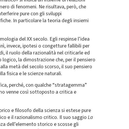
mero di fenomeni. Ne risultava, però, che
terferire pure con gli sviluppi
iche. In particolare la teoria degli insiemi
emologia del XX secolo. Egli respinse l’idea
, invece, ipotesi o congetture fallibili per
 il ruolo della razionalità nel criticarle ed
mo logico, la dimostrazione che, per il pensiero
 dalla metà del secolo scorso, il suo pensiero
 fisica e le scienze naturali.
ntifica, perché, con qualche “stratagemma”
smo venne così sottoposto a critica e
rico e filosofo della scienza si estese pure
co e il razionalismo critico. Il suo saggio
La
za dell’elemento storico e scosse gli