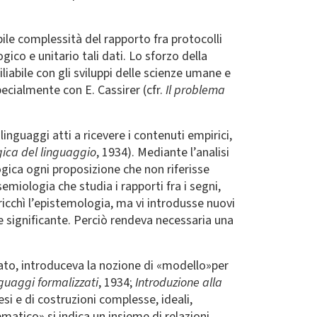
bile complessità del rapporto fra protocolli
gico e unitario tali dati. Lo sforzo della
iabile con gli sviluppi delle scienze umane e
specialmente con E. Cassirer (cfr.
Il problema
inguaggi atti a ricevere i contenuti empirici,
ogica del linguaggio
, 1934). Mediante l’analisi
ogica ogni proposizione che non riferisse
emiologia che studia i rapporti fra i segni,
rricchì l’epistemologia, ma vi introdusse nuovi
ne significante. Perciò rendeva necessaria una
otato, introduceva la nozione di «modello»per
inguaggi formalizzati
, 1934;
Introduzione alla
esi e di costruzioni complesse, ideali,
matico» si indica un insieme di relazioni