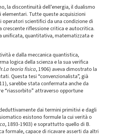
o, la discontinuità dell’energia, il dualismo
i elementari. Tutte queste acquisizioni
 operatori scientifici da una condizione di
 crescente riflessione critica e autocritica.
a unificata, quantitativa, matematizzata e
atività e dalla meccanica quantistica,
ma logica della scienza e la sua verifica
r.
La teoria fisica
, 1906) aveva dimostrato la
futati. Questa tesi “convenzionalista”, già
911), sarebbe stata confermata anche da
e “riassorbito” attraverso opportune
deduttivamente dai termini primitivi e dagli
iomatico esistono formule la cui verità o
ica
, 1893-1903) e soprattutto quello di B.
a formale, capace di ricavare asserti da altri