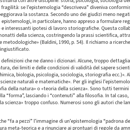
tuirla con altre discipline: storia, psicologia, sociologia del
a fragilità: se l’epistemologia “descriveva” diveniva conform
 peggiorava la sostanza. Secondo uno dei giudizi meno negat
Gli epistemologi, in particolare, hanno appreso a formulare r
 e interessanti ipotesi di lavoro storiografiche. Questa colla
onatti della scienza, costringendo la prassi scientifica, att
tte metodologiche» (Baldini, 1990, p. 54). Il richiamo a ricer
ngiustificato.
le definizioni che ne danno i dizionari. Alcune, troppo dettagl
ra, dei limiti e delle condizioni di validità del sapere scient
himica, biologia, psicologia, sociologia, storiografia ecc.)». 
 scienze naturali e matematiche». Per gli inglesi l’epistemolog
osofia della natura» o «teoria della scienza». Sono tutti term
lla “forma”, lasciando i “contenuti” alla filosofia. In tal caso
ella scienza» troppo confuso. Numerosi sono gli autori che lam
che “fa a pezzi” l’immagine di un’epistemologia “padrona dell
ra meta-teorica e a rinunciare ai prontuari di regole da amm