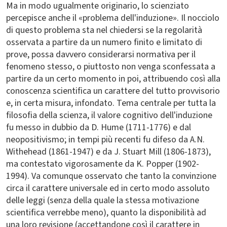
Ma in modo ugualmente originario, lo scienziato
percepisce anche il «problema dell'induzione». Il nocciolo
di questo problema sta nel chiedersi se la regolarità
osservata a partire da un numero finito e limitato di
prove, possa davvero considerarsi normativa per il
fenomeno stesso, o piuttosto non venga sconfessata a
partire da un certo momento in poi, attribuendo così alla
conoscenza scientifica un carattere del tutto provvisorio
e, in certa misura, infondato. Tema centrale per tutta la
filosofia della scienza, il valore cognitivo dell'induzione
fu messo in dubbio da D. Hume (1711-1776) e dal
neopositivismo; in tempi più recenti fu difeso da A.N.
Withehead (1861-1947) e da J. Stuart Mill (1806-1873),
ma contestato vigorosamente da K. Popper (1902-
1994). Va comunque osservato che tanto la convinzione
circa il carattere universale ed in certo modo assoluto
delle leggi (senza della quale la stessa motivazione
scientifica verrebbe meno), quanto la disponibilità ad
una loro revisione (accettandone così il carattere in