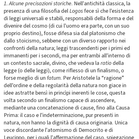
1. Alcune precisazioni storiche
. Nell'antichità classica, la
presenza di una filosofia del
Logos
fece sì che l'esistenza
di leggi universali e stabili, responsabili della forma e del
divenire del cosmo (di cui l'uomo era parte, con un suo
proprio destino), fosse difesa sia dal platonismo che
dallo stoicismo, sebbene con un diverso rapporto nei
confronti della natura; leggi trascendenti per i primi ed
immanenti per i secondi, ma per entrambi all'interno di
un contesto sacrale, divino, che vedeva la
ratio
della
legge (o delle leggi), come riflesso di un finalismo, o
forse meglio di un
fatum
. Per Aristotele la “ragione”
dell'ordine e della regolarità della natura non giace in
idee astratte bensì in princìpi inerenti le cose, questa
volta secondo un finalismo capace di ascendere,
mediante una concatenazione di cause, fino alla Causa
Prima: il caso e l'indeterminazione, pur presenti in
natura, non hanno la dignità di causa originaria. Unica
voce discordante l'atomismo di Democrito e di
Leucippo, per i quali l'affermazione del caso, spiegazione