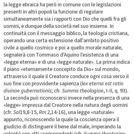
la legge ebraica ha però in comune con le legislazioni
presenti in altri popoli la funzione di regolare
simultaneamente sia i rapporti con Dio che quelli fra gli
uomini, e dunque della società nel suo insieme. In
continuità con il messaggio biblico, la teologia cristiana,
operando una certa estensione dall'ambito positivo
civile a quello cosmico e poi a quello morale naturale,
segnalerà con Tommaso d'Aquino l'esistenza di una
«legge eterna» e di una «legge naturale». La prima indica
il piano «eternamente concepito da Dio» sul mondo,
attraverso il quale il Creatore conduce ogni cosa verso il
suo fine con provvidente sapienza (
lex eterna est ratio
divinae gubernationis
; cfr.
Summa theologiae
, I-II, q. 93).
La seconda può riconoscersi invece nella presenza di una
«legge» impressa dal Creatore nella natura degli uomini
(cfr.
Sal
19,8-15,
Rm
2,14-16), una legge «naturale»
appunto, riconoscendo la quale la coscienza opera il
giudizio di distinguere il bene dal male, imperando la
volontà con atti corrispondenti (cfr.
Summa theologiae
,