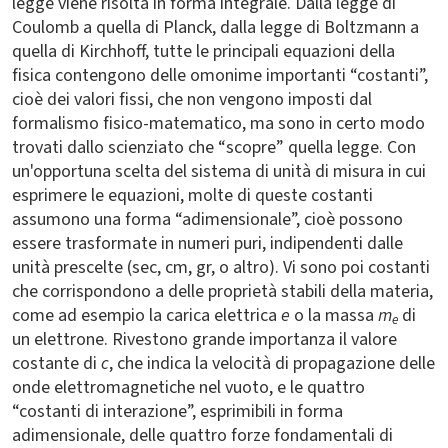
legge viene risolta in forma integrale. Dalla legge di
Coulomb a quella di Planck, dalla legge di Boltzmann a
quella di Kirchhoff, tutte le principali equazioni della
fisica contengono delle omonime importanti “costanti”,
cioè dei valori fissi, che non vengono imposti dal
formalismo fisico-matematico, ma sono in certo modo
trovati dallo scienziato che “scopre” quella legge. Con
un'opportuna scelta del sistema di unità di misura in cui
esprimere le equazioni, molte di queste costanti
assumono una forma “adimensionale”, cioè possono
essere trasformate in numeri puri, indipendenti dalle
unità prescelte (sec, cm, gr, o altro). Vi sono poi costanti
che corrispondono a delle proprietà stabili della materia,
come ad esempio la carica elettrica
e
o la massa
m
di
e
un elettrone. Rivestono grande importanza il valore
costante di
c
, che indica la velocità di propagazione delle
onde elettromagnetiche nel vuoto, e le quattro
“costanti di interazione”, esprimibili in forma
adimensionale, delle quattro forze fondamentali di