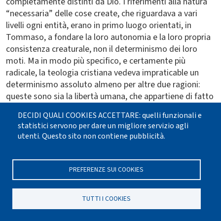
completamente distinti da Dio. I riferimenti alla natura
“necessaria” delle cose create, che riguardava a vari
livelli ogni entità, erano in primo luogo orientati, in
Tommaso, a fondare la loro autonomia e la loro propria
consistenza creaturale, non il determinismo dei loro
moti. Ma in modo più specifico, e certamente più
radicale, la teologia cristiana vedeva impraticable un
determinismo assoluto almeno per altre due ragioni:
queste sono sia la libertà umana, che appartiene di fatto
al mondo della natura e con essa interagisce, sia,
DECIDI QUALI COOKIES ACCETTARE: quelli funzionali e
soprattutto, la libertà di Dio, dalla cui volontà le leggi del
statistici servono per dare un migliore servizio agli
mondo, in ultima analisi, dipendono. Sarà la tarda
utenti. Questo sito non contiene pubblicità.
scolastica, a partire da Francesco Suarez (1548-1617),
ma soprattutto quella visione filosofica che cominciava
ad interpretare la riuscita applicazione del formalismo
PREFERENZE SUI COOKIES
matematico ai fenomeni fisici come prova di uno stretto
legame fra razionalità di Dio e razionalità della natura, a
TUTTI I COOKIES
favorire il progressivo attestarsi di un'erronea
corrispondenza fra affermazione di Dio ed affermazione