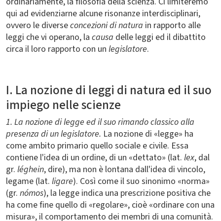
ordinariamente, la filosofia della scienza. Ci limiteremo
qui ad evidenziarne alcune risonanze interdisciplinari,
ovvero le diverse
concezioni di natura
in rapporto alle
leggi che vi operano, la
causa
delle leggi ed il dibattito
circa il loro rapporto con un
legislatore
.
I. La nozione di leggi di natura ed il suo
impiego nelle scienze
1. La nozione di legge ed il suo rimando classico alla
presenza di un legislatore.
La nozione di «legge» ha
come ambito primario quello sociale e civile. Essa
contiene l'idea di un ordine, di un «dettato» (lat.
lex
, dal
gr.
léghein
, dire), ma non è lontana dall'idea di vincolo,
legame (lat.
ligare
). Così come il suo sinonimo «norma»
(gr.
nómos
), la legge indica una prescrizione positiva che
ha come fine quello di «regolare», cioè «ordinare con una
misura», il comportamento dei membri di una comunità.