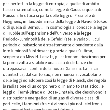
gas perfetti o la legge di entropia, a quelle di ambito
fisico-matematico, come la legge di Gauss o quella di
Poisson. In ottica si parla delle leggi di Fresnel e di
Huyghens, in fluidodinamica della legge di Navier-Stokes
o di quella di Bernoulli. In cosmologia si conosce la legge
di Hubble sull'espansione dell'universo e la legge
Periodo-Luminosità delle Cefeidi (stelle variabili il cui
periodo di pulsazione è strettamente dipendente dalla
loro luminosità intrinseca); grazie a quest’ultima,
scoperta da Miss H. Leavitt, gli astronomi riuscirono per
la prima volta a stabilire una scala di distanze che
oltrepassava i confini della nostra Galassia. La fisica
quantistica, dal canto suo, non rinuncia al vocabolario
delle leggi ed adopera così la legge di Planck, che regola
la radiazione di un corpo nero o, in ambito statistico, le
leggi di Fermi-Dirac e di Bose-Einstein, che descrivono la
distribuzione energetica di un gas di diverse classi di
particelle, i fermioni (fra cui vi sono i più noti elettroni)
ed i bosoni (cui appartengono i fotoni).