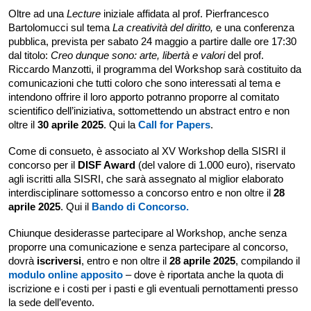
Oltre ad una
Lecture
iniziale affidata al prof. Pierfrancesco
Bartolomucci sul tema
La creatività del diritto,
e una conferenza
pubblica, prevista per sabato 24 maggio a partire dalle ore 17:30
dal titolo:
Creo dunque sono: arte, libertà e valori
del prof.
Riccardo Manzotti, il programma del Workshop sarà costituito da
comunicazioni che tutti coloro che sono interessati al tema e
intendono offrire il loro apporto potranno proporre al comitato
scientifico dell’iniziativa, sottomettendo un abstract entro e non
oltre il
30 aprile 2025
. Qui la
Call for Papers
.
Come di consueto, è associato al XV Workshop della SISRI il
concorso per il
DISF Award
(del valore di 1.000 euro), riservato
agli iscritti alla SISRI, che sarà assegnato al miglior elaborato
interdisciplinare sottomesso a concorso entro e non oltre il
28
aprile 2025
. Qui il
Bando di Concorso.
Chiunque desiderasse partecipare al Workshop, anche senza
proporre una comunicazione e senza partecipare al concorso,
dovrà
iscriversi
, entro e non oltre il
28 aprile 2025
, compilando il
modulo online apposito
– dove è riportata anche la quota di
iscrizione e i costi per i pasti e gli eventuali pernottamenti presso
la sede dell’evento.