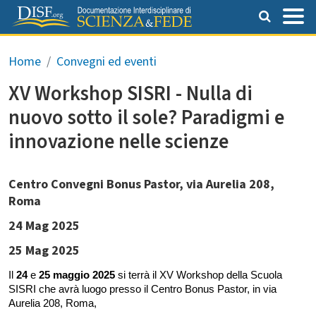
Salta al contenuto principale
Briciole di pane
Home
Convegni ed eventi
XV Workshop SISRI - Nulla di
nuovo sotto il sole? Paradigmi e
innovazione nelle scienze
Centro Convegni Bonus Pastor, via Aurelia 208,
Roma
24 Mag 2025
25 Mag 2025
Il
24
e
25 maggio 2025
si terrà il XV
Workshop della Scuola
SISRI che avrà luogo presso il Centro Bonus Pastor, in via
Aurelia 208, Roma,