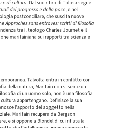
 e di cultura
. Dal suo ritiro di Tolosa segue
ituali del progresso e della pace
, e nel
eologia postconciliare, che suscita nuove
ume
Approches sans entraves: scritti di filosofia
pondenza tra il teologo Charles Journet e il
ione maritainiana sui rapporti tra scienza e
temporanea. Talvolta entra in conflitto con
ofia della natura; Maritain non si sente un
ilosofia di un uomo solo, non è una filosofia
e cultura appartengano. Definisce la sua
iconosce l’apporto del soggetto nella
nziale. Maritain recupera da Bergson
e, e si oppone a Blondel di cui rifiuta la
ncetto che l’intelligenza umana conosce la