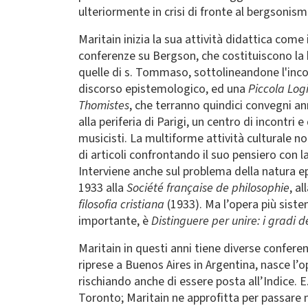
ulteriormente in crisi di fronte al bergsonism
Maritain inizia la sua attività didattica come
conferenze su Bergson, che costituiscono la b
quelle di s. Tommaso, sottolineandone l'inco
discorso epistemologico, ed una
Piccola Log
Thomistes
, che terranno quindici convegni ann
alla periferia di Parigi, un centro di incontri e
musicisti. La multiforme attività culturale no
di articoli confrontando il suo pensiero con 
Interviene anche sul problema della natura epi
1933 alla
Société française de philosophie
, al
filosofia cristiana
(1933). Ma l’opera più siste
importante, è
Distinguere per unire: i gradi 
Maritain in questi anni tiene diverse confer
riprese a Buenos Aires in Argentina, nasce l
rischiando anche di essere posta all’Indice. E.
Toronto; Maritain ne approfitta per passare n