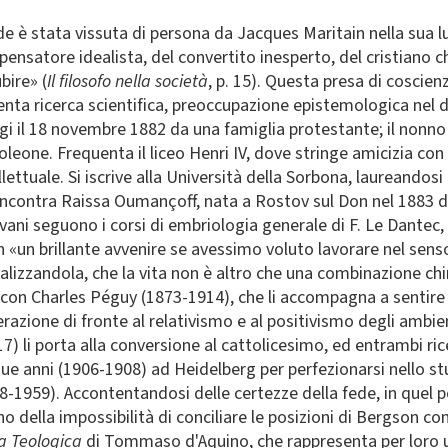
de è stata vissuta di persona da Jacques Maritain nella sua l
nsatore idealista, del convertito inesperto, del cristiano ch
bire» (
Il filosofo nella società
, p. 15). Questa presa di coscie
enta ricerca scientifica, preoccupazione epistemologica nel de
igi il 18 novembre 1882 da una famiglia protestante; il nonn
leone. Frequenta il liceo Henri IV, dove stringe amicizia con 
ettuale. Si iscrive alla Università della Sorbona, laureandosi 
incontra Raissa Oumançoff, nata a Rostov sul Don nel 1883 da
iovani seguono i corsi di embriologia generale di F. Le Dantec
 «un brillante avvenire se avessimo voluto lavorare nel senso
ealizzandola, che la vita non è altro che una combinazione chi
ro con Charles Péguy (1873-1914), che li accompagna a sentire 
sperazione di fronte al relativismo e al positivismo degli ambie
7) li porta alla conversione al cattolicesimo, ed entrambi ri
ue anni (1906-1908) ad Heidelberg per perfezionarsi nello stu
8-1959). Accontentandosi delle certezze della fede, in quel
no della impossibilità di conciliare le posizioni di Bergson con 
 Teologica
di Tommaso d'Aquino, che rappresenta per loro un