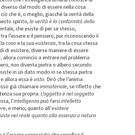
è diverso dal modo di essere nella cosa.
ciò che è, o meglio, giacché la verità della
esto spirito,
la verità è la conformità dello
entale, che esiste di per se stesso,
a l’essere e il pensiero, pur riconoscendo il
 la
cosa
e la sua
esistenza
, tra la cosa stessa
i di esistere, diverse maniere di essere
a
, allora comincio a entrare nel problema
bero, non diventa pietra o albero secondo
 esiste in un dato modo in se stessa pietra:
 e allora essa è
vista
. Dirò che l’anima
posso già chiamare
immateriale
, se rifletto che
stenza sua propria.
L’oggetto è nel soggetto
osa, l’
intelligenza
può farsi
intelletto
ere
, e meno, quanto all’
esistere
esiste nel reale quanto alla essenza o natura
è l’essere conosciuto che specifica il