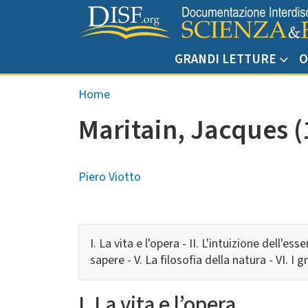
Salta al contenuto principale
GRANDI LETTURE
O
Briciole di pane
Home
Maritain, Jacques (
Piero Viotto
I. La vita e l'opera - II. L'intuizione dell'es
sapere - V. La filosofia della natura - VI. I g
I. La vita e l’opera