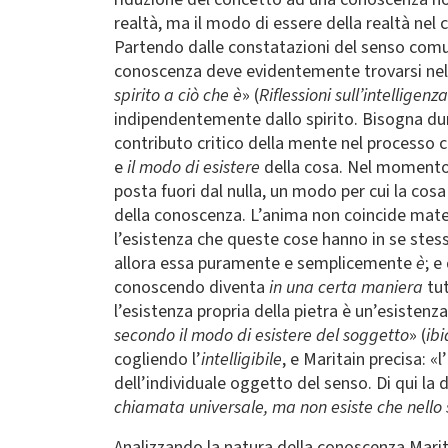
realtà, ma il modo di essere della realtà nel 
Partendo dalle constatazioni del senso comune, 
conoscenza deve evidentemente trovarsi nello
spirito a ciò che è
» (
Riflessioni sull’intelligenza
indipendentemente dallo spirito. Bisogna dunq
contributo critico della mente nel processo c
e
il modo di esistere
della cosa. Nel momento 
posta fuori dal nulla, un modo per cui la cos
della conoscenza. L’anima non coincide mate
l’esistenza che queste cose hanno in se stesse
allora essa puramente e semplicemente
è
; e
conoscendo diventa
in una certa maniera
tut
l’esistenza propria della pietra è un’esistenz
secondo il modo di esistere del soggetto
» (
ib
cogliendo l’
intelligibile
, e Maritain precisa: «
dell’individuale oggetto del senso. Di qui la 
chiamata universale, ma non esiste che nello s
Analizzando la natura della conoscenza Marita