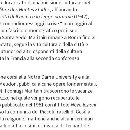
ra
. Incaricato di una missione culturale, nel
libre des Hautes Etudes
, affiancando
diritti dell’uomo e la legge naturale
(1942),
za con radiomessaggi, scrive “in omaggio al
a un fascicolo monografico per il suo
a Santa Sede. Maritain rimane a Roma fino al
ato, segue la vita culturale della città e
turier ed altri esponenti della cultura
 la Francia alla seconda conferenza
ene corsi alla Notre Dame University e alla
di Meudon; pubblica alcune opere fondamentali,
). I coniugi Maritain trascorrono le vacanze
ezza
, nel quale vengono recuperate le
vo pubblicato nel 1951 con il titolo
Nove lezioni
o la comunità dei Piccoli fratelli di Gesù a
lla religione, ma tiene anche alcuni seminari
lla filosofia cosmico-mistica di Teilhard de