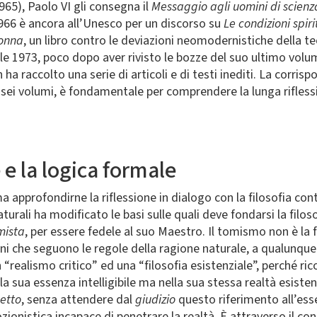
1965), Paolo VI gli consegna il
Messaggio agli uomini di scienza
l 1966 è ancora all’Unesco per un discorso su
Le condizioni spir
ronna
, un libro contro le deviazioni neomodernistiche della t
ile 1973, poco dopo aver rivisto le bozze del suo ultimo vol
 ha raccolto una serie di articoli e di testi inediti. La corris
in sei volumi, è fondamentale per comprendere la lunga rifless
e e la logica formale
 approfondirne la riflessione in dialogo con la filosofia con
aturali ha modificato le basi sulle quali deve fondarsi la filos
mista
, per essere fedele al suo Maestro. Il tomismo non è la f
mini che seguono le regole della ragione naturale, a qualunqu
n “realismo critico” ed una “filosofia esistenziale”, perché r
la sua essenza intelligibile ma nella sua stessa realtà esiste
etto
, senza attendere dal
giudizio
questo riferimento all’esser
onistica incapace di penetrare la realtà. È attraverso il co