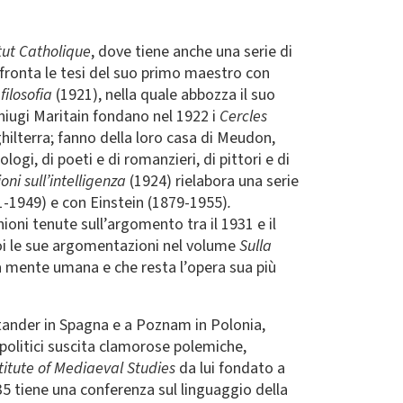
itut Catholique
, dove tiene anche una serie di
fronta le tesi del suo primo maestro con
filosofia
(1921), nella quale abbozza il suo
oniugi Maritain fondano nel 1922 i
Cercles
ghilterra; fanno della loro casa di Meudon,
ologi, di poeti e di romanzieri, di pittori e di
ioni sull’intelligenza
(1924) rielabora una serie
61-1949) e con Einstein (1879-1955)
.
ioni tenute sull’argomento tra il 1931 e il
oi le sue argomentazioni nel volume
Sulla
lla mente umana e che resta l’opera sua più
ntander in Spagna e a Poznam in Polonia,
 politici suscita clamorose polemiche,
titute of Mediaeval Studies
da lui fondato a
35 tiene una conferenza sul linguaggio della