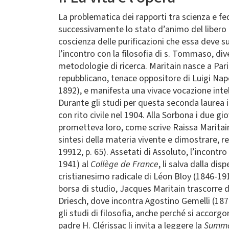
La problematica dei rapporti tra scienza e fe
successivamente lo stato d’animo del libero pe
coscienza delle purificazioni che essa deve su
l’incontro con la filosofia di s. Tommaso, div
metodologie di ricerca. Maritain nasce a Par
repubblicano, tenace oppositore di Luigi Napo
1892), e manifesta una vivace vocazione intell
Durante gli studi per questa seconda laurea 
con rito civile nel 1904. Alla Sorbona i due g
prometteva loro, come scrive Raissa Maritain
sintesi della materia vivente e dimostrare, r
19912, p. 65). Assetati di Assoluto, l’incont
1941) al
Collège de France
, li salva dalla di
cristianesimo radicale di Léon Bloy (1846-191
borsa di studio, Jacques Maritain trascorre d
Driesch, dove incontra Agostino Gemelli (187
gli studi di filosofia, anche perché si accorgo
padre H. Clérissac li invita a leggere la
Summa