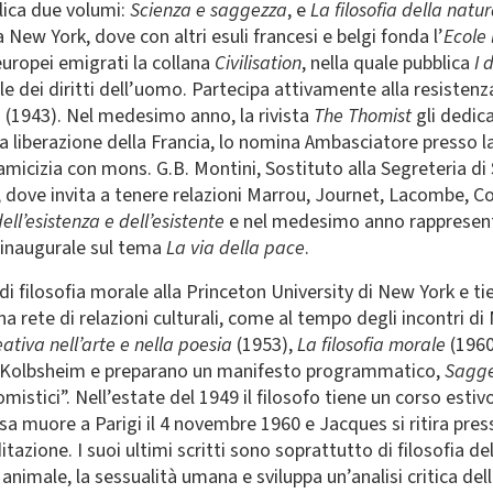
lica due volumi:
Scienza e saggezza
, e
La filosofia della natu
a New York, dove con altri esuli francesi e belgi fonda l’
Ecole 
 europei emigrati la collana
Civilisation
, nella quale pubblica
I 
e dei diritti dell’uomo. Partecipa attivamente alla resisten
a
(1943). Nel medesimo anno, la rivista
The Thomist
gli dedic
 liberazione della Francia, lo nomina Ambasciatore presso l
icizia con mons. G.B. Montini, Sostituto alla Segreteria di St
, dove invita a tenere relazioni Marrou, Journet, Lacombe, Cou
ell’esistenza e dell’esistente
e nel medesimo anno rappresenta
 inaugurale sul tema
La via della pace
.
 di filosofia morale alla Princeton University di New York e ti
na rete di relazioni culturali, come al tempo degli incontri 
eativa nell’arte e nella poesia
(1953),
La filosofia morale
(1960
io a Kolbsheim e preparano un manifesto programmatico,
Sagg
tomistici”. Nell’estate del 1949 il filosofo tiene un corso esti
ssa muore a Parigi il 4 novembre 1960 e Jacques si ritira press
tazione. I suoi ultimi scritti sono soprattutto di filosofia de
o animale, la sessualità umana e sviluppa un’analisi critica de