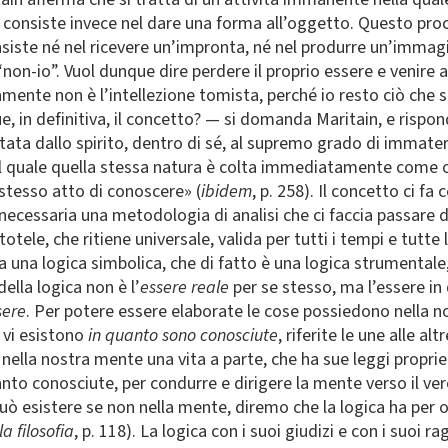
he consiste invece nel dare una forma all’oggetto. Questo pr
nsiste né nel ricevere un’impronta, né nel produrre un’immag
“non-io”. Vuol dunque dire perdere il proprio essere e venire a
amente non è l’intellezione tomista, perché io resto ciò che s
e, in definitiva, il concetto? — si domanda Maritain, e rispond
ortata dallo spirito, dentro di sé, al supremo grado di immate
l quale quella stessa natura è colta immediatamente come o
stesso atto di conoscere» (
ibidem
, p. 258). Il concetto ci 
necessaria una metodologia di analisi che ci faccia passare 
totele, che ritiene universale, valida per tutti i tempi e tutte
 una logica simbolica, che di fatto è una logica strumentale,
ella logica non è l’
essere reale
per se stesso, ma l’essere in
sere
. Per potere essere elaborate le cose possiedono nella 
 vi esistono
in quanto sono conosciute
, riferite le une alle al
lla nostra mente una vita a parte, che ha sue leggi proprie.
nto conosciute, per condurre e dirigere la mente verso il vero,
può esistere se non nella mente, diremo che la logica ha per 
a filosofia
, p. 118). La logica con i suoi giudizi e con i suoi 