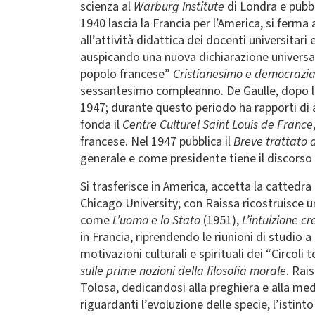
scienza al
Warburg Institute
di Londra e pubb
1940 lascia la Francia per l’America, si ferma 
all’attività didattica dei docenti universitari
auspicando una nuova dichiarazione universal
popolo francese”
Cristianesimo e democrazi
sessantesimo compleanno. De Gaulle, dopo la
1947; durante questo periodo ha rapporti di am
fonda il
Centre Culturel Saint Louis de France
francese. Nel 1947 pubblica il
Breve trattato d
generale e come presidente tiene il discorso
Si trasferisce in America, accetta la cattedra
Chicago University; con Raissa ricostruisce u
come
L’uomo e lo Stato
(1951),
L’intuizione cr
in Francia, riprendendo le riunioni di stud
motivazioni culturali e spirituali dei “Circoli 
sulle prime nozioni della filosofia morale
. Rai
Tolosa, dedicandosi alla preghiera e alla medi
riguardanti l’evoluzione delle specie, l’istint