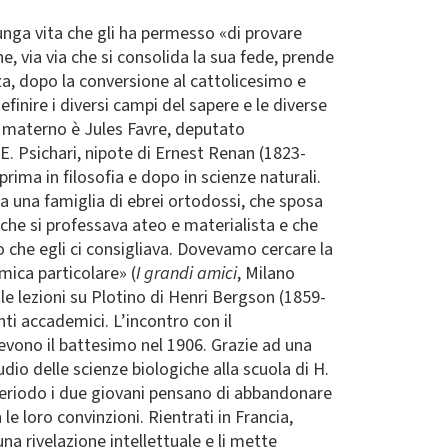
unga vita che gli ha permesso «di provare
e, via via che si consolida la sua fede, prende
nza, dopo la conversione al cattolicesimo e
finire i diversi campi del sapere e le diverse
o materno è Jules Favre, deputato
E. Psichari, nipote di Ernest Renan (1823-
prima in filosofia e dopo in scienze naturali.
 una famiglia di ebrei ortodossi, che sposa
, che si professava ateo e materialista e che
 che egli ci consigliava. Dovevamo cercare la
mica particolare» (
I grandi amici
, Milano
le lezioni su Plotino di Henri Bergson (1859-
nti accademici. L’incontro con il
cevono il battesimo nel 1906. Grazie ad una
dio delle scienze biologiche alla scuola di H.
 periodo i due giovani pensano di abbandonare
le loro convinzioni. Rientrati in Francia,
a rivelazione intellettuale e li mette