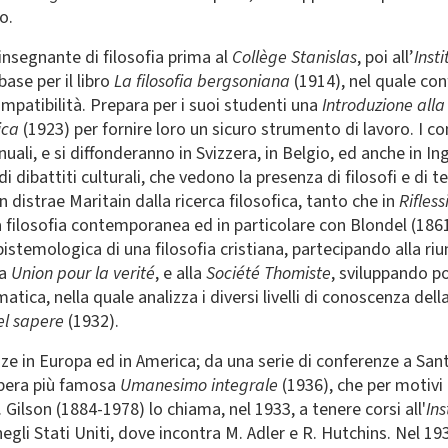
o.
 insegnante di filosofia prima al
Collège Stanislas
, poi all’
Inst
ase per il libro
La filosofia bergsoniana
(1914), nel quale con
mpatibilità. Prepara per i suoi studenti una
Introduzione alla 
ica
(1923) per fornire loro un sicuro strumento di lavoro. I c
uali, e si diffonderanno in Svizzera, in Belgio, ed anche in In
 di dibattiti culturali, che vedono la presenza di filosofi e di te
n distrae Maritain dalla ricerca filosofica, tanto che in
Rifless
la filosofia contemporanea ed in particolare con Blondel (18
stemologica di una filosofia cristiana, partecipando alla riun
la
Union pour la verité
, e alla
Société Thomiste
, sviluppando p
matica, nella quale analizza i diversi livelli di conoscenza de
del sapere
(1932).
enze in Europa ed in America; da una serie di conferenze a Sa
’opera più famosa
Umanesimo integrale
(1936), che per motivi
 Gilson (1884-1978) lo chiama, nel 1933, a tenere corsi all'
Ins
egli Stati Uniti, dove incontra M. Adler e R. Hutchins. Nel 19