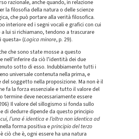
orso razionale, anche quando, in relazione
r la filosofia della natura o delle scienze
ca, che può portare alla verità filosofica.
erbo interiore ed i segni vocali e grafici con cui
 a lui si richiamano, tendono a trascurare
i questa» (
Logica minore
, p. 29).
tiche che sono state mosse a questo
ell’inferire da ciò l’identità dei due
enuto sotto di esso. Indubbiamente tutti i
meno universale contenuta nella prima, e
e del soggetto nella proposizione. Ma non è il
e fa la forza essenziale e tutto il valore del
terzo termine deve necessariamente essere
 206) Il valore del sillogismo si fonda sullo
arte di dedurre dipende da questo principio
ui, l’una é identica e l’altra non identica ad
nella forma positiva e
principio del terzo
 è ciò che è, ogni essere ha una natura