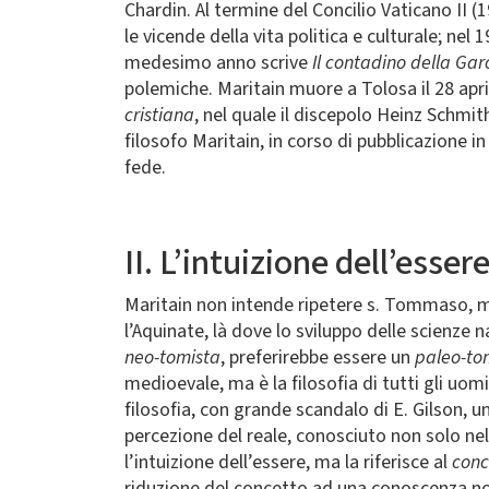
Chardin. Al termine del Concilio Vaticano II (
le vicende della vita politica e culturale; ne
medesimo anno scrive
Il contadino della Ga
polemiche. Maritain muore a Tolosa il 28 apr
cristiana
, nel quale il discepolo Heinz Schmith
filosofo Maritain, in corso di pubblicazione 
fede.
II. L’intuizione dell’esser
Maritain non intende ripetere s. Tommaso, ma
l’Aquinate, là dove lo sviluppo delle scienze n
neo-tomista
, preferirebbe essere un
paleo-to
medioevale, ma è la filosofia di tutti gli uo
filosofia, con grande scandalo di E. Gilson, u
percezione del reale, conosciuto non solo nel
l’intuizione dell’essere, ma la riferisce al
conc
riduzione del concetto ad una conoscenza nozi