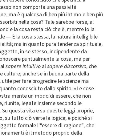
ocesso non comporta una passività
ine, ma è qualcosa di ben più intimo e ben più
ssorbiti nella cosa? Tale sarebbe forse, al
ono e la cosa resta ciò che è, mentre io la
e — È la cosa stessa, la natura intelligibile
rialità; ma in quanto pura tendenza spirituale,
ggetto, in se stesso, indipendente da
fa conoscere puntualmente la cosa, ma per
dal
sapere intuitivo
al
sapere discorsivo
, che
 le culture; anche se in buona parte della
 utile per fare progredire le scienze ma
 quanto conosciuto dallo spirito: «Le cose
nostra mente un modo di essere, che non
tre, riunite, legate insieme secondo le
 Su questa vita e su queste leggi proprie,
 su tutto ciò verte la logica; e poiché si
oggetto formale l'“essere di ragione”
,
che
ragionamenti è il metodo proprio della