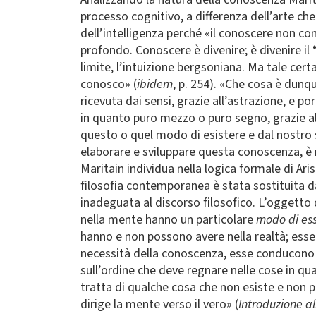
processo cognitivo, a differenza dell’arte c
dell’intelligenza perché «il conoscere non co
profondo. Conoscere è divenire; è divenire il 
limite, l’intuizione bergsoniana. Ma tale cert
conosco» (
ibidem
, p. 254). «Che cosa è dunqu
ricevuta dai sensi, grazie all’astrazione, e p
in quanto puro mezzo o puro segno, grazie a
questo o quel modo di esistere e dal nostro 
elaborare e sviluppare questa conoscenza, è 
Maritain individua nella logica formale di Aris
filosofia contemporanea è stata sostituita da
inadeguata al discorso filosofico. L’oggetto d
nella mente hanno un particolare
modo di es
hanno e non possono avere nella realtà; esse
necessità della conoscenza, esse conducono ne
sull’ordine che deve regnare nelle cose in qua
tratta di qualche cosa che non esiste e non 
dirige la mente verso il vero» (
Introduzione all