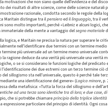
e da motivazioni che non siano quelle dell'evidenza e del disc
o dei risultati di altre scienze, come delle scienze naturali pe
dimostrazione razionale, condotta secondo le regole della logi
ca Maritain distingue tra il
pensiero
ed il
linguaggio
, tra il v
ni sono molto importanti, perché «Leibniz e alcuni logici, che
ra immateriale della mente a vantaggio del
segno materiale
d
 logica, e Maritain ne precisa la natura per superare le cri
almente nell’identificare due termini con un termine medio e n
 un termine più universale ad un termine meno universale cont
mo la ragione deduce da una verità più universale una verità 
ogiche, o se si considerano le funzioni logiche del predicato 
ì l’identificazione dei due estremi con un terzo termine ciò ch
io del sillogismo sta nell’universale, questo è perché tale 
 mediante una identificazione del genere» (
Logica minore
, p.
tessa della metafisica: «Tutta la forza del sillogismo e dell’
ntiche ad una terza sono identiche tra di loro; e due cose, di c
ipio, che si potrebbe chiamare
principio della triplice identità
 espressione particolare del principio di identità. Ogni cosa