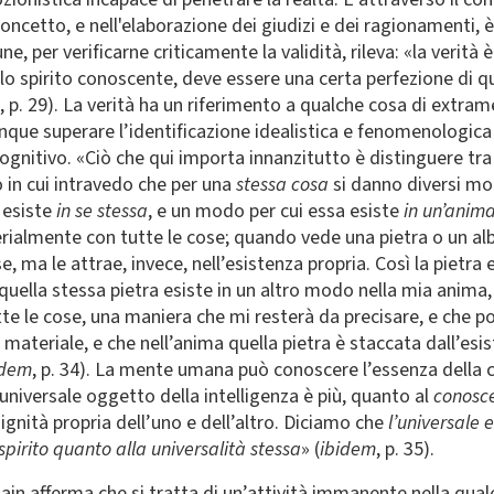
concetto, e nell'elaborazione dei giudizi e dei ragionamenti, 
per verificarne criticamente la validità, rileva: «la verità è 
 spirito conoscente, deve essere una certa perfezione di qu
, p. 29). La verità ha un riferimento a qualche cosa di extram
ue superare l’identificazione idealistica e fenomenologica tr
ognitivo. «Ciò che qui importa innanzitutto è distinguere tra
in cui intravedo che per una
stessa cosa
si danno diversi mod
a esiste
in se stessa
, e un modo per cui essa esiste
in un’anim
rialmente con tutte le cose; quando vede una pietra o un al
, ma le attrae, invece, nell’esistenza propria. Così la pietra
 quella stessa pietra esiste in un altro modo nella mia anima,
te le cose, una maniera che mi resterà da precisare, e che 
a materiale, e che nell’anima quella pietra è staccata dall’esi
idem
, p. 34). La mente umana può conoscere l’essenza della c
l’universale oggetto della intelligenza è più, quanto al
conosc
dignità propria dell’uno e dell’altro. Diciamo che
l’universale 
pirito quanto alla universalità stessa
» (
ibidem
, p. 35).
in afferma che si tratta di un’attività immanente nella quale 