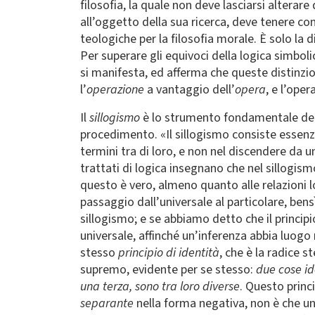
filosofia, la quale non deve lasciarsi alterar
all’oggetto della sua ricerca, deve tenere cont
teologiche per la filosofia morale. È solo la 
Per superare gli equivoci della logica simboli
si manifesta, ed afferma che queste distinzio
l’
operazione
a vantaggio dell’
opera
, e l’ope
Il
sillogismo
è lo strumento fondamentale della
procedimento. «Il sillogismo consiste essenzi
termini tra di loro, e non nel discendere da
trattati di logica insegnano che nel sillogis
questo è vero, almeno quanto alle relazioni l
passaggio dall’universale al particolare, bens
sillogismo; e se abbiamo detto che il princip
universale, affinché un’inferenza abbia luogo
stesso
principio di identità
, che è la radice s
supremo, evidente per se stesso:
due cose ide
una terza, sono tra loro diverse
. Questo princ
separante
nella forma negativa, non è che una