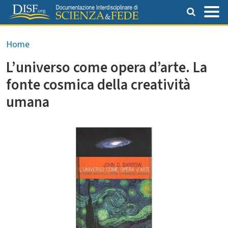
Salta al contenuto principale
Briciole di pane
Home
L’universo come opera d’arte. La
fonte cosmica della creatività
umana