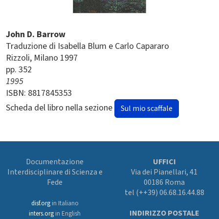
John D. Barrow
Traduzione di Isabella Blum e Carlo Capararo
Rizzoli
Milano
1997
pp. 352
1995
ISBN: 8817845353
Scheda del libro nella sezione
Sul mio scaffale
Documentazione
UFFICI
Interdisciplinare di Scienza e
Via dei Pianellari, 41
Fede
00186 Roma
tel (++39) 06.68.16.44.88
disf.org
in Italiano
INDIRIZZO POSTALE
inters.org
in English