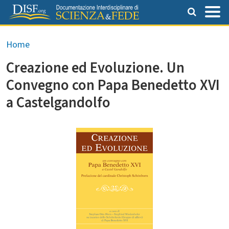
Salta al contenuto principale
Briciole di pane
Home
Creazione ed Evoluzione. Un
Convegno con Papa Benedetto XVI
a Castelgandolfo