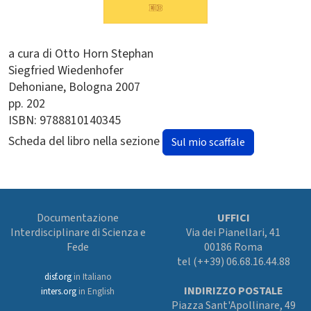
a cura di Otto Horn Stephan
Siegfried Wiedenhofer
Dehoniane
Bologna
2007
pp. 202
ISBN: 9788810140345
Scheda del libro nella sezione
Sul mio scaffale
Documentazione
UFFICI
Interdisciplinare di Scienza e
Via dei Pianellari, 41
Fede
00186 Roma
tel (++39) 06.68.16.44.88
disf.org
in Italiano
INDIRIZZO POSTALE
inters.org
in English
Piazza Sant'Apollinare, 49