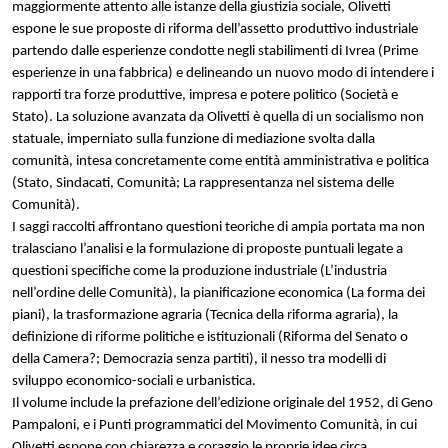
maggiormente attento alle istanze della giustizia sociale, Olivetti
espone le sue proposte di riforma dell’assetto produttivo industriale
partendo dalle esperienze condotte negli stabilimenti di Ivrea (Prime
esperienze in una fabbrica) e delineando un nuovo modo di intendere i
rapporti tra forze produttive, impresa e potere politico (Società e
Stato). La soluzione avanzata da Olivetti è quella di un socialismo non
statuale, imperniato sulla funzione di mediazione svolta dalla
comunità, intesa concretamente come entità amministrativa e politica
(Stato, Sindacati, Comunità; La rappresentanza nel sistema delle
Comunità).
I saggi raccolti affrontano questioni teoriche di ampia portata ma non
tralasciano l’analisi e la formulazione di proposte puntuali legate a
questioni specifiche come la produzione industriale (L’industria
nell’ordine delle Comunità), la pianificazione economica (La forma dei
piani), la trasformazione agraria (Tecnica della riforma agraria), la
definizione di riforme politiche e istituzionali (Riforma del Senato o
della Camera?; Democrazia senza partiti), il nesso tra modelli di
sviluppo economico-sociali e urbanistica.
Il volume include la prefazione dell’edizione originale del 1952, di Geno
Pampaloni, e i Punti programmatici del Movimento Comunità, in cui
Olivetti espone con chiarezza e coraggio le proprie idee circa