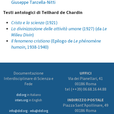
Giuseppe Tanzella-Nitti
Testi antologici di Teilhard de Chardin
Cristo e la scienza
(1921)
La divinizzazione delle attività umane
(1927) (da
Le
Milieu Divin
)
Il fenomeno cristiano
(Epilogo de
Le phénomène
humain
, 1938-1940)
Documentazione
UFFICI
Interdisciplinare di Scienza e
Via dei Pianellari, 41
Fede
00186 Roma
tel (++39) 06.68.16.44.88
disf.org
in Italiano
INDIRIZZO POSTALE
inters.org
in English
Piazza Sant'Apollinare, 49
00186 Roma
info@disf.org
-
edu@disf.org