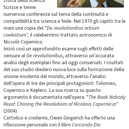
storia della scienza.
Scrisse e tenne
numerose conferenze sul tema della continuità e
compatibilità tra scienza e fede. Nel 1970 gli capitò tra le
mani una copia del "
De revolutionibus orbium
coelestium",
il celeberrimo trattato astronomico di
Niccolò Copernico.
Iniziò così un approfondito esame sugli effetti delle
censure al
De revolutionibus
, attraverso un’accurata
analisi degli esemplari fino ad oggi conservati. I risultati
del suo studio diedero nuova luce sulla formazione della
visione moderna del mondo, attraverso l’analisi
dell’opera di tre dei principali protagonisti: Tolomeo,
Copernico e Keplero. La sua ricerca su questo
argomento è documentata nell'opera: "
The Book Nobody
Read: Chasing the Revolutions of Nicolaus Copernicus
"
(2004).
Cattolico e credente, Owen Gingerich ha offerto una
riflessione personale con il libro
Cercando Dio