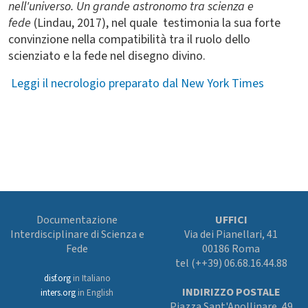
nell'universo. Un grande astronomo tra scienza e
fede
(Lindau, 2017), nel quale testimonia la sua forte
convinzione nella compatibilità tra il ruolo dello
scienziato e la fede nel disegno divino.
Leggi il necrologio preparato dal New York Times
Documentazione
UFFICI
Interdisciplinare di Scienza e
Via dei Pianellari, 41
Fede
00186 Roma
tel (++39) 06.68.16.44.88
disf.org
in Italiano
INDIRIZZO POSTALE
inters.org
in English
Piazza Sant'Apollinare, 49