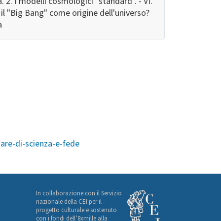
 2. I modelli cosmologici "standard". - VI.
 il "Big Bang" come origine dell'universo?
a
nare-di-scienza-e-fede
In collaborazione con il Servizio
nazionale della CEI per il
progetto culturale e sostenuto
con i fondi dell’8xmille alla