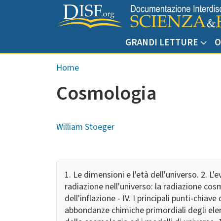
Salta al contenuto principale
GRANDI LETTURE
O
Briciole di pane
Home
Cosmologia
William Stoeger
1. Le dimensioni e l'età dell'universo. 2. L'
radiazione nell'universo: la radiazione cos
dell'inflazione - IV. I principali punti-chi
abbondanze chimiche primordiali degli elemen