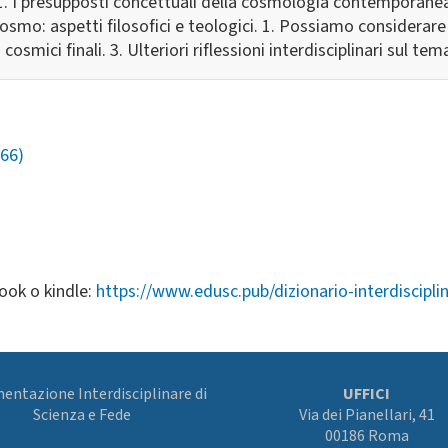
1. I presupposti concettuali della cosmologia contemporanea.
osmo: aspetti filosofici e teologici. 1. Possiamo considerare
 cosmici finali. 3. Ulteriori riflessioni interdisciplinari sul tem
966)
ook o kindle:
https://www.edusc.pub/dizionario-interdiscipli
ntazione Interdisciplinare di
UFFICI
Scienza e Fede
Via dei Pianellari, 41
00186 Roma