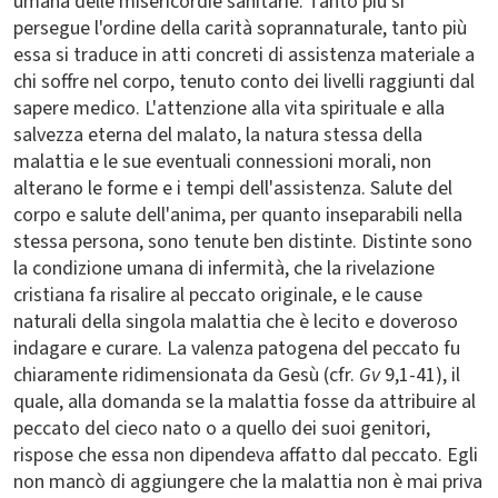
umana delle misericordie sanitarie. Tanto più si
persegue l'ordine della carità soprannaturale, tanto più
essa si traduce in atti concreti di assistenza materiale a
chi soffre nel corpo, tenuto conto dei livelli raggiunti dal
sapere medico. L'attenzione alla vita spirituale e alla
salvezza eterna del malato, la natura stessa della
malattia e le sue eventuali connessioni morali, non
alterano le forme e i tempi dell'assistenza. Salute del
corpo e salute dell'anima, per quanto inseparabili nella
stessa persona, sono tenute ben distinte. Distinte sono
la condizione umana di infermità, che la rivelazione
cristiana fa risalire al peccato originale, e le cause
naturali della singola malattia che è lecito e doveroso
indagare e curare. La valenza patogena del peccato fu
chiaramente ridimensionata da Gesù (cfr.
Gv
9,1-41), il
quale, alla domanda se la malattia fosse da attribuire al
peccato del cieco nato o a quello dei suoi genitori,
rispose che essa non dipendeva affatto dal peccato. Egli
non mancò di aggiungere che la malattia non è mai priva