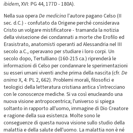
ibidem
, XVI: PG 44, 177D - 180A).
Nella sua opera
De medicina
l'autore pagano Celso (II
sec. d.C.) - confutato da Origene perché considerava
Cristo un volgare mistificatore - tramanda la notizia
della vivisezione dei condannati a morte che Erofilo ed
Erasistrato, anatomisti operanti ad Alessandria nel III
secolo a.C., operavano per studiare i loro corpi. Un
secolo dopo, Tertulliano (160-215 ca.) riprenderà le
informazioni di Celso per condannare le sperimentazioni
su esseri umani viventi anche prima della nascita (cfr.
De
anima
X, 4: PL 2, 662). Problemi morali, filosofici e
teologici della letteratura cristiana antica s'intrecciano
con le conoscenze mediche. Si va così enucleando una
nuova visione antropocentrica; l'universo si spiega
soltanto in rapporto all'uomo, immagine di Dio Creatore
e ragione della sua esistenza. Molte sono le
conseguenze di questa nuova visione sullo studio della
malattia e della salute dell'uomo. La malattia non è né