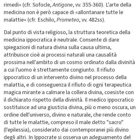
rimedi» (cfr. Sofocle,
Antigone
, vv. 355-360). L'arte della
medicina non è però capace di «allontanare tutte le
malattie» (cfr. Eschilo,
Prometeo
, vv. 482ss).
Dal punto di vista religioso, la struttura teoretica della
medicina ippocratica è neutrale. Consente di dare
spiegazioni di natura divina sulla causa ultima,
attribuisce cioè ai processi naturali una causalità
prossima nell'ambito di un cosmo ordinato dalla divinità
a cui l'uomo è strettamente congiunto. Il rifiuto
ippocratico di un intervento divino nel processo della
malattia, e di conseguenza il rifiuto di ogni terapeutica
magica mirante a calmare la collera divina, coesiste con
il dichiarato rispetto della divinità. Il medico ippocratico
sostituisce ad una giustizia divina, più o meno oscura, un
ordine dell'universo, divino e naturale, che rende conto
di tutte le malattie, compreso il male detto "sacro"
(l'epilessia), considerato dai contemporanei più divino
degli altri. In Ippocrate si osserva un adeguamento del