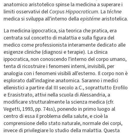
anatomico aristotelico spinse la medicina a superare i
limiti osservativi del
Corpus Hippocraticum
. La
téchne
medica si sviluppa all'interno della
epistéme
aristotelica.
La medicina ippocratica, sia teorica che pratica, era
centrata sul concetto di malattia e sulla figura del
medico come professionista interamente dedicato alle
esigenze cliniche (diagnosi e terapie). La clinica
ippocratica, non conoscendo l'interno del corpo umano,
tenta di ricostruire i fenomeni interni, invisibili, per
analogia con i fenomeni visibili all'esterno. Il corpo non è
esplorato dall'indagine anatomica. Saranno i medici
ellenistici a partire dal III secolo a.C., soprattutto Erofilo
e Erasistrato, attivi nella scuola di Alessandria, a
modificare strutturalmente la scienza medica (cfr.
Vegetti, 1993, pp. 74ss), ponendo in primo luogo al
centro di essa il problema della salute, e cioè la
comprensione dello stato naturale, normale dei corpi,
invece di privilegiare lo studio della malattia. Questa