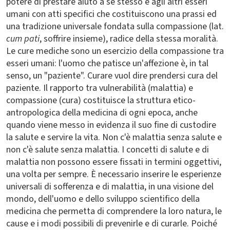
potere di prestare aiuto a se stesso e agli altri esseri
umani con atti specifici che costituiscono una prassi ed
una tradizione universale fondata sulla compassione (lat.
cum pati
, soffrire insieme), radice della stessa moralità.
Le cure mediche sono un esercizio della compassione tra
esseri umani: l'uomo che patisce un'affezione è, in tal
senso, un "paziente". Curare vuol dire prendersi cura del
paziente. Il rapporto tra vulnerabilità (malattia) e
compassione (cura) costituisce la struttura etico-
antropologica della medicina di ogni epoca, anche
quando viene messo in evidenza il suo fine di custodire
la salute e servire la vita. Non c'è malattia senza salute e
non c'è salute senza malattia. I concetti di salute e di
malattia non possono essere fissati in termini oggettivi,
una volta per sempre. È necessario inserire le esperienze
universali di sofferenza e di malattia, in una visione del
mondo, dell'uomo e dello sviluppo scientifico della
medicina che permetta di comprendere la loro natura, le
cause e i modi possibili di prevenirle e di curarle. Poiché