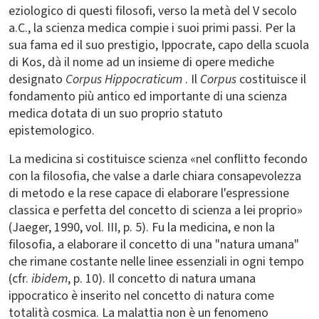
eziologico di questi filosofi, verso la metà del V secolo
a.C., la scienza medica compie i suoi primi passi. Per la
sua fama ed il suo prestigio, Ippocrate, capo della scuola
di Kos, dà il nome ad un insieme di opere mediche
designato
Corpus Hippocraticum
. Il
Corpus
costituisce il
fondamento più antico ed importante di una scienza
medica dotata di un suo proprio statuto
epistemologico.
La medicina si costituisce scienza «nel conflitto fecondo
con la filosofia, che valse a darle chiara consapevolezza
di metodo e la rese capace di elaborare l'espressione
classica e perfetta del concetto di scienza a lei proprio»
(Jaeger, 1990, vol. III, p. 5). Fu la medicina, e non la
filosofia, a elaborare il concetto di una "natura umana"
che rimane costante nelle linee essenziali in ogni tempo
(cfr.
ibidem
, p. 10). Il concetto di natura umana
ippocratico è inserito nel concetto di natura come
totalità cosmica. La malattia non è un fenomeno