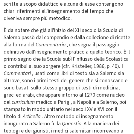
scritte a scopo didattico e alcune di esse contengono
chiari riferimenti all'insegnamento del tempo che
diveniva sempre più metodico.
È da notare che già all'inizio del XII secolo la Scuola di
Salerno passò dal compendio e dalla collezione di ricette
alla forma del
Commentario
, che segna il passaggio
definitivo dall'insegnamento pratico a quello teorico. È il
primo segno che la Scuola subì l'influsso della Scolastica
o contribuì al suo sorgere (cfr. Kristeller, 1986, p. 40). I
Commentari
, usati come libri di testo sia a Salerno sia
altrove, sono i primi testi del genere che si conoscano e
sono basati sullo stesso gruppo di testi di medicina,
greci ed arabi, che appare intorno al 1270 come nucleo
del
curriculum
medico a Parigi, a Napoli e a Salerno, poi
stampato in modo unitario nei secoli XV e XVI con il
titolo di
Articella
. Altro metodo di insegnamento
inaugurato a Salerno fu la
Quaestio
. Alla maniera dei
teologi e dei giuristi, i medici salernitani ricorrevano a