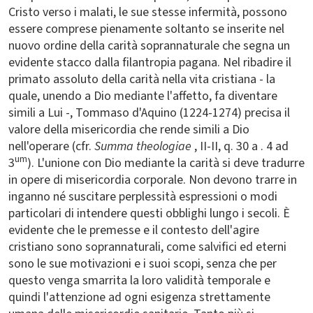
Cristo verso i malati, le sue stesse infermità, possono
essere comprese pienamente soltanto se inserite nel
nuovo ordine della carità soprannaturale che segna un
evidente stacco dalla filantropia pagana. Nel ribadire il
primato assoluto della carità nella vita cristiana - la
quale, unendo a Dio mediante l'affetto, fa diventare
simili a Lui -, Tommaso d'Aquino (1224-1274) precisa il
valore della misericordia che rende simili a Dio
nell'operare (cfr.
Summa theologiae
, II-II, q. 30 a . 4 ad
um
3
). L'unione con Dio mediante la carità si deve tradurre
in opere di misericordia corporale. Non devono trarre in
inganno né suscitare perplessità espressioni o modi
particolari di intendere questi obblighi lungo i secoli. È
evidente che le premesse e il contesto dell'agire
cristiano sono soprannaturali, come salvifici ed eterni
sono le sue motivazioni e i suoi scopi, senza che per
questo venga smarrita la loro validità temporale e
quindi l'attenzione ad ogni esigenza strettamente