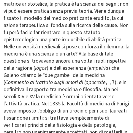
matrice aristotelica, la pratica è la scienza dei segni; non
vi può essere pratica senza previa teoria. Viene dunque
fissato il modello del medico praticante erudito, la cui
azione terapeutica si fonda sulla ricerca delle cause. Non
fu però facile far rientrare in questo statuto
epistemologico una parte irriducibile di abilità pratica.
Nelle università medievali si pose con forza il dilemma: la
medicina è una scienza o un arte? Alla base di tale
questione si trovavano ancora una volta i ruoli rispettivi
della ragione (
lógos
) e dell'esperienza (
empeiría
) che
Galeno chiamò le "due gambe" della medicina
(
Commento al trattato sugli umori di Ippocrate
, I, 7), e in
definitiva il rapporto tra medicina e filosofia. Ma nei
secoli XIV e XV la medicina è ormai orientata verso
l'attività pratica. Nel 1335 la Facoltà di medicina di Parigi
aveva imposto l'obbligo di un tirocinio per i suoi laureati
fissandone i limiti: si trattava semplicemente di
verificare i princìpi della fisiologia e della patologia,
peraltro non unanimemente accettati, non di metterli in