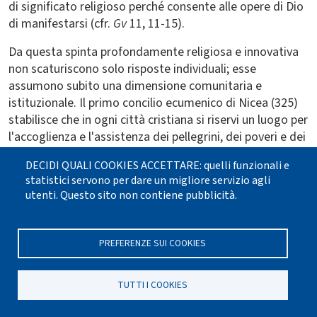
di significato religioso perché consente alle opere di Dio
di manifestarsi (cfr.
Gv
11, 11-15).
Da questa spinta profondamente religiosa e innovativa
non scaturiscono solo risposte individuali; esse
assumono subito una dimensione comunitaria e
istituzionale. Il primo concilio ecumenico di Nicea (325)
stabilisce che in ogni città cristiana si riservi un luogo per
l'accoglienza e l'assistenza dei pellegrini, dei poveri e dei
malati (cfr. O'Neill, 1985, p. 29). Come si vede, l'area
DECIDI QUALI COOKIES ACCETTARE: quelli funzionali e
dell'
infirmitas
resta spesso indifferenziata, per cui non
statistici servono per dare un migliore servizio agli
sarà sempre garantita un'attenzione specifica ai malati.
utenti. Questo sito non contiene pubblicità.
L'assistenza si limiterà all'esercizio della virtù della carità
mediante una pedagogia della sofferenza ad uso di sani
e di malati, tanto valida quanto insufficiente; ciò porta
PREFERENZE SUI COOKIES
alcuni storici a dare interpretazioni parziali o troppo
ambigue di questo capitolo della medicina. Le opere di
TUTTI I COOKIES
misericordia corporale, proprio perché
opere
e
corporali
,
sono destinate in primo luogo a promuovere, nei limiti