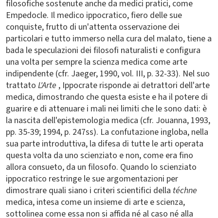
filosofiche sostenute anche da medici pratici, come
Empedocle. Il medico ippocratico, fiero delle sue
conquiste, frutto di un'attenta osservazione dei
particolari e tutto immerso nella cura del malato, tiene a
bada le speculazioni dei filosofi naturalisti e configura
una volta per sempre la scienza medica come arte
indipendente (cfr. Jaeger, 1990, vol. III, p. 32-33). Nel suo
trattato
L'Arte
,
Ippocrate risponde ai detrattori dell'arte
medica, dimostrando che questa esiste e ha il potere di
guarire e di attenuare i mali nei limiti che le sono dati: è
la nascita dell'epistemologia medica (cfr. Jouanna, 1993,
pp. 35-39; 1994, p. 247ss). La confutazione ingloba, nella
sua parte introduttiva, la difesa di tutte le arti operata
questa volta da uno scienziato e non, come era fino
allora consueto, da un filosofo. Quando lo scienziato
ippocratico restringe le sue argomentazioni per
dimostrare quali siano i criteri scientifici della
téchne
medica, intesa come un insieme di arte e scienza,
sottolinea come essa non si affida né al caso né alla