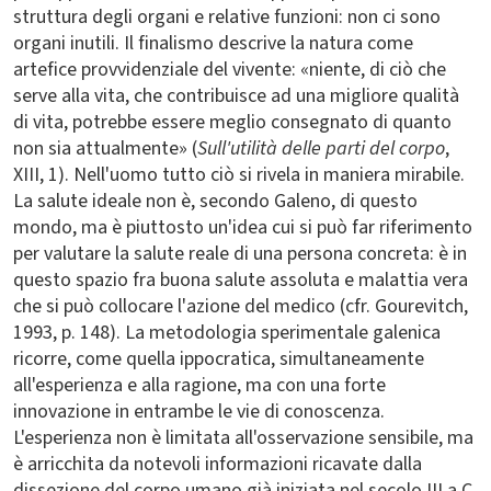
struttura degli organi e relative funzioni: non ci sono
organi inutili. Il finalismo descrive la natura come
artefice provvidenziale del vivente: «niente, di ciò che
serve alla vita, che contribuisce ad una migliore qualità
di vita, potrebbe essere meglio consegnato di quanto
non sia attualmente» (
Sull'utilità delle parti del corpo
,
XIII, 1). Nell'uomo tutto ciò si rivela in maniera mirabile.
La salute ideale non è, secondo Galeno, di questo
mondo, ma è piuttosto un'idea cui si può far riferimento
per valutare la salute reale di una persona concreta: è in
questo spazio fra buona salute assoluta e malattia vera
che si può collocare l'azione del medico (cfr. Gourevitch,
1993, p. 148). La metodologia sperimentale galenica
ricorre, come quella ippocratica, simultaneamente
all'esperienza e alla ragione, ma con una forte
innovazione in entrambe le vie di conoscenza.
L'esperienza non è limitata all'osservazione sensibile, ma
è arricchita da notevoli informazioni ricavate dalla
dissezione del corpo umano già iniziata nel secolo III a.C.