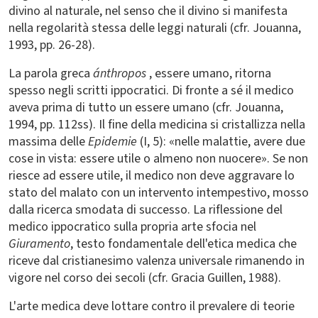
divino al naturale, nel senso che il divino si manifesta
nella regolarità stessa delle leggi naturali (cfr. Jouanna,
1993, pp. 26-28).
La parola greca
ánthropos
, essere umano, ritorna
spesso negli scritti ippocratici. Di fronte a sé il medico
aveva prima di tutto un essere umano (cfr. Jouanna,
1994, pp. 112ss). Il fine della medicina si cristallizza nella
massima delle
Epidemie
(I, 5): «nelle malattie, avere due
cose in vista: essere utile o almeno non nuocere». Se non
riesce ad essere utile, il medico non deve aggravare lo
stato del malato con un intervento intempestivo, mosso
dalla ricerca smodata di successo. La riflessione del
medico ippocratico sulla propria arte sfocia nel
Giuramento
, testo fondamentale dell'etica medica che
riceve dal cristianesimo valenza universale rimanendo in
vigore nel corso dei secoli (cfr. Gracia Guillen, 1988).
L'arte medica deve lottare contro il prevalere di teorie