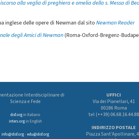
iscorso alla veglia di preghiera e omelia della s. Messa di B
gua inglese delle opere di Newman dal sito
Newman Reader
onale degli Amici di Newman
(Roma-Oxford-Bregenz-Budape
ntazione Interdisciplinare di
UFFICI
Scienza e Fede
Via dei Pianellari, 41
00186 Roma
tel (++39) 06.68.16.44.88
disf.org
in Italiano
inters.org
in English
INDIRIZZO POSTALE
Piazza Sant'Apollinare, 
info@disf.org
-
edu@disf.org