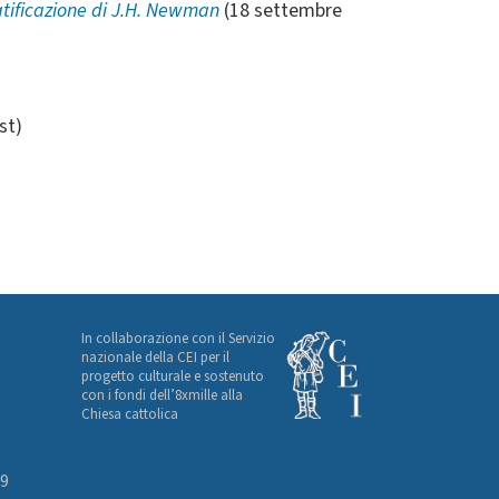
eatificazione di J.H. Newman
(18 settembre
st)
In collaborazione con il Servizio
nazionale della CEI per il
progetto culturale e sostenuto
con i fondi dell’8xmille alla
Chiesa cattolica
49