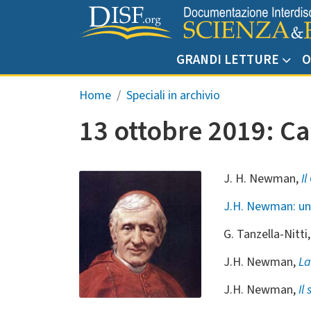
Salta al contenuto principale
GRANDI LETTURE
O
Briciole di pane
Home
Speciali in archivio
13 ottobre 2019: C
J. H. Newman,
Il
J.H. Newman: una
G. Tanzella-Nitti
J.H. Newman,
La
J.H. Newman,
Il