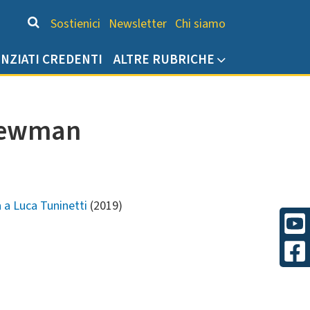
Chi siamo
Sostienici
Newsletter
Chi siamo
ENZIATI CREDENTI
ALTRE RUBRICHE
 Newman
 a Luca Tuninetti
(2019)
)