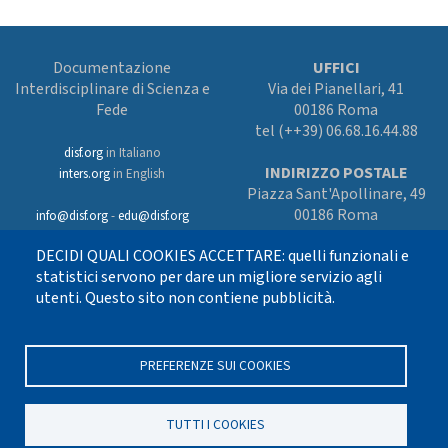
Documentazione
UFFICI
Interdisciplinare di Scienza e
Via dei Pianellari, 41
Fede
00186 Roma
tel (++39) 06.68.16.44.88
disf.org
in Italiano
INDIRIZZO POSTALE
inters.org
in English
Piazza Sant'Apollinare, 49
00186 Roma
info@disf.org
-
edu@disf.org
Preferenze cookies
DECIDI QUALI COOKIES ACCETTARE: quelli funzionali e
In collaborazione
con il Servizio
statistici servono per dare un migliore servizio agli
nazionale della CEI
utenti. Questo sito non contiene pubblicità.
per il progetto
culturale e sostenuto
con i fondi dell’8xmille alla Chiesa
cattolica
PREFERENZE SUI COOKIES
TUTTI I COOKIES
Seguici su