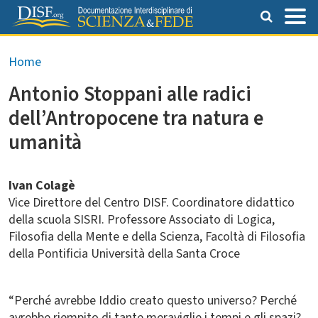
Salta al contenuto principale
Briciole di pane
Home
Antonio Stoppani alle radici
dell’Antropocene tra natura e
umanità
Ivan Colagè
Vice Direttore del Centro DISF. Coordinatore didattico
della scuola SISRI. Professore Associato di Logica,
Filosofia della Mente e della Scienza, Facoltà di Filosofia
della Pontificia Università della Santa Croce
“
Perché avrebbe Iddio creato questo universo? Perché
avrebbe riempito di tante meraviglie i tempi e gli spazi?